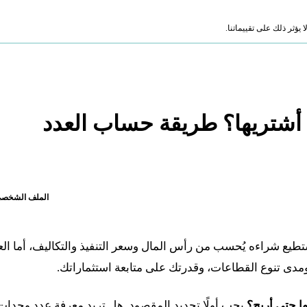
ؤثر ذلك على تقييماتنا.
 أشتريها؟ طريقة حساب العدد
الملف الشخص
تطيع شراءه يُحسب من رأس المال وسعر التنفيذ والتكاليف، أما الع
ى تنوع القطاعات، وقدرتك على متابعة استثماراتك.
ا حتى أربح؟
يجب أولًا تحديد المقصود. هل تريد معرفة عدد وحدا