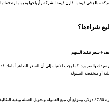
ركة مبالغ في قيمتها. قارن قيمة الشركة وأرباحها وديونها وتدفقاتها
يع شراءها؟
يف ÷ سعر تنفيذ السهم
يدك بالضرورة. كما يجب الانتباه إلى أن السعر الظاهر أمامك قد
لبة أو منخفضة السيولة.
افترض أن لديك 1,000 دولار، وأنك تريد شراء سهم سعره 37.50 دولار، وتتوقع أن تبلغ العمولة وتحويل العملة وبقية ا