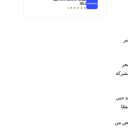
فتح حساب
2012
4
★
★
★
★
★
شر
لارات، بينما سعر
 الشركة
زة حتى
خيص من