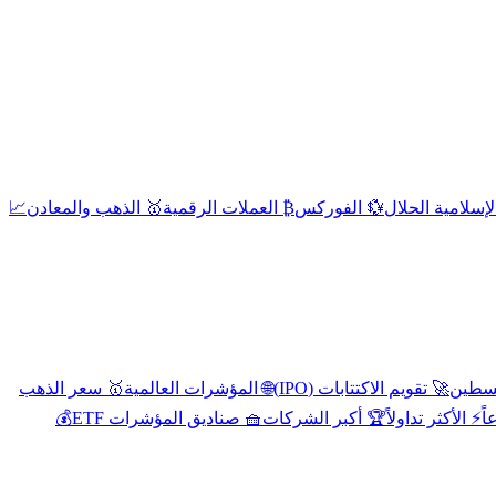
إسلامية الحلال
💱 الفوركس
₿ العملات الرقمية
🥇 الذهب والمعادن
📈
🚀 تقويم الاكتتابات (IPO)
🌐 المؤشرات العالمية
🥇 سعر الذهب
اً
⚡ الأكثر تداولاً
🏆 أكبر الشركات
🧺 صناديق المؤشرات ETF
💰