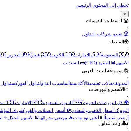
تخطي إلى المحتوى الرئيسي
✕
الوسطاء والتقييمات
🏆
›
🏆 تقييم شركات التداول
المنصات
🌍
›
 عُمان
🇧🇭 البحرين
🇶🇦 قطر
🇰🇼 الكويت
🇦🇪 الإمارات
🇸🇦 السعودية
📜 السندات
📊 العقود (CFD)
الأسهم
موسوعة البيت العربي
📚
›
الأسهم
تداول الفوركس
أساسيات التداول
الأكاديمية
مقالات تعليمية
المدونة
الأسهم والبورصات
📈
›
🇪🇬 مصر
🇦🇪 الإمارات
🇸🇦 السوق السعودية
🌍 كل البورصات العربية
لاقتصادية
💱 أسعار العملات والفوركس
🥇 أسعار الذهب والمعادن
اليوم
نقية
🕌 الأسهم الحلال
🔥 موصى بشرائها
💵 أعلى توزيعات
أرخص تقييماً
أدوات التداول
🧮
›