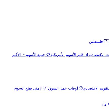
 فلسطين
 الاقتصادية
📊 فلتر الأسهم الأمريكية
📋 جميع الأسهم
📈 الأكثر
لتقويم الاقتصادي
🕐 أوقات عمل السوق
🇺🇸 متى يفتح السوق
داول