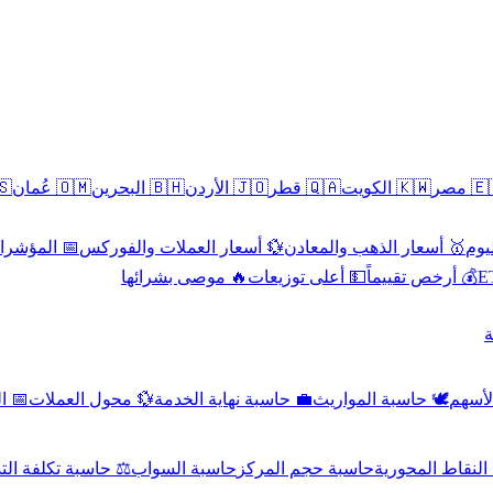
سطين
🇴🇲 عُمان
🇧🇭 البحرين
🇯🇴 الأردن
🇶🇦 قطر
🇰🇼 الكويت
🇪🇬 
 الاقتصادية
💱 أسعار العملات والفوركس
🥇 أسعار الذهب والمعادن
🥇 
🔥 موصى بشرائها
💵 أعلى توزيعات
💰 أرخص تقييماً

صادي
💱 محول العملات
💼 حاسبة نهاية الخدمة
🕊️ حاسبة المواريث
🧼 حا
اسبة تكلفة التداول
حاسبة السواب
حاسبة حجم المركز
حاسبة النقاط ال