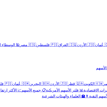
سلامية الحلال
🇪🇬 مصر
🇵🇸 فلسطين
🇮🇶 العراق
🇯🇴 الأردن
🇴
تداول 
🇵🇸 فلسطين
🇴🇲 عُمان
🇧🇭 البحرين
🇯🇴 الأردن
🇶🇦 قطر
🇰🇼 الكويت
 الأكثر ارتفاعاً
📋 جميع الأسهم
📊 فلتر الأسهم الأمريكية
📅 المؤشرات ا
👨‍🏫 العلماء والهيئات الشرعية
✨ الأسهم ال