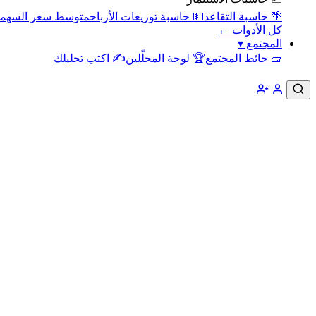
🌴 حاسبة التقاعد
💵 حاسبة توزيعات الأرباح
متوسط سعر السهم
كل الأدوات ←
المجتمع
▾
🧱 حائط المجتمع
🏆 لوحة المحلّلين
✍️ اكتب تحليلك