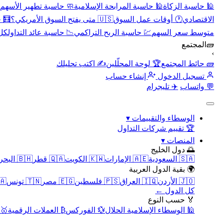
🕌 حاسبة الزكاة
🕌 حاسبة المرابحة الإسلامية
🧼 حاسبة تطهير الأسهم
الاقتصادي
🕐 أوقات عمل السوق
🇺🇸 متى يفتح السوق الأمريكي؟
🧮 
متوسط سعر السهم
💹 حاسبة الربح التراكمي
📉 حاسبة عائد التداول
كل 
🧱
المجتمع
›
🧱 حائط المجتمع
🏆 لوحة المحلّلين
✍️ اكتب تحليلك
تسجيل الدخول
إنشاء حساب
💬 واتساب
✈️ تليجرام
الوسطاء والتقييمات
▾
🏆 تقييم شركات التداول
المنصات
▾
🌅 دول الخليج
🇸🇦 السعودية
🇦🇪 الإمارات
🇰🇼 الكويت
🇶🇦 قطر
🇧🇭 البحرين
🌍 بقية الدول العربية
🇯🇴 الأردن
🇮🇶 العراق
🇵🇸 فلسطين
🇪🇬 مصر
🇹🇳 تونس
🇲🇦 
كل الدول ←
🏅 حسب النوع
🕌 الوسطاء الإسلامية الحلال
💱 الفوركس
₿ العملات الرقمية
🥇 