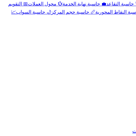
📅 التقويم
💱 محول العملات
💼 حاسبة نهاية الخدمة
🌴 حاسبة التقا
📈
🌙 حاسبة السواب
📏 حاسبة حجم المركز
📐 حاسبة النقاط الم
