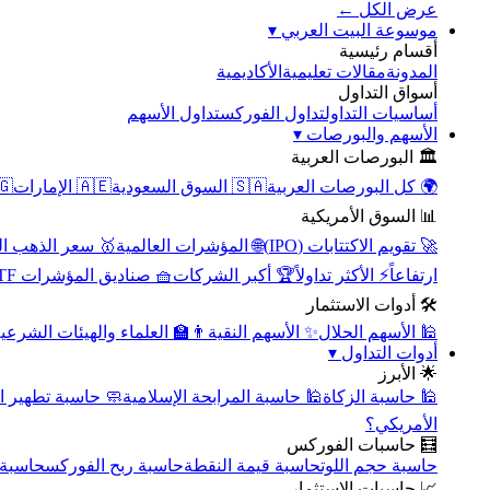
عرض الكل ←
▾
موسوعة البيت العربي
أقسام رئيسية
الأكاديمية
مقالات تعليمية
المدونة
أسواق التداول
تداول الأسهم
تداول الفوركس
أساسيات التداول
▾
الأسهم والبورصات
🏛️ البورصات العربية
مصر
🇦🇪 الإمارات
🇸🇦 السوق السعودية
🌍 كل البورصات العربية
📊 السوق الأمريكية
سعر الذهب اليوم
🌐 المؤشرات العالمية
🚀 تقويم الاكتتابات (IPO)
🧺 صناديق المؤشرات ETF
🏆 أكبر الشركات
⚡ الأكثر تداولاً
ارتفاعاً
🛠️ أدوات الاستثمار
‍🏫 العلماء والهيئات الشرعية
✨ الأسهم النقية
🕌 الأسهم الحلال
▾
أدوات التداول
🌟 الأبرز
سبة تطهير الأسهم
🕌 حاسبة المرابحة الإسلامية
🕌 حاسبة الزكاة
الأمريكي؟
🧮 حاسبات الفوركس
محورية
حاسبة ربح الفوركس
حاسبة قيمة النقطة
حاسبة حجم اللوت
📈 حاسبات الاستثمار