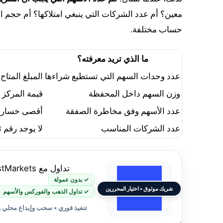
معين؟ أم عدد الشركات التي ينبغي امتلاكها؟ أم حجم ا
حساب مختلفة.
ما الذي تريد معرفته؟
عدد وحدات السهم التي تستطيع شراءها
المبلغ المتاح
وزن السهم داخل المحفظة
قيمة المركز ÷
عدد الأسهم وفق مخاطرة الصفقة
أقصى خسارة 
عدد الشركات المناسب
لا يوجد رقم 
تداول مع JustMarkets
✓ بدون عمولة
شريك موثوق • اختيار المحررين
✓ تداول الذهب والفوركس والأسهم
تنفيذ فوري • سحب وإيداع محلي 