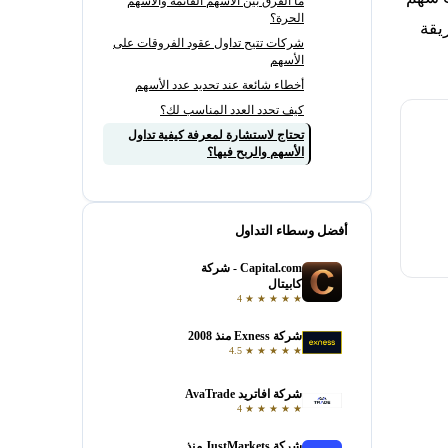
ما الفرق بين الأسهم القائمة والأسهم
الحرة؟
يقة
شركات تتيح تداول عقود الفروقات على
الأسهم
أخطاء شائعة عند تحديد عدد الأسهم
كيف تحدد العدد المناسب لك؟
تحتاج لاستشارة لمعرفة كيفية تداول
الأسهم والربح فيها؟
أفضل وسطاء التداول
Capital.com - شركة
فتح حساب
كابيتال
4
★
★
★
★
★
شركة Exness منذ 2008
فتح حساب
4.5
★
★
★
★
★
شركة افاتريد AvaTrade
فتح حساب
4
★
★
★
★
★
شركة JustMarkets منذ