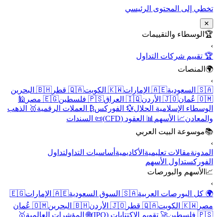
تخطي إلى المحتوى الرئيسي
✕
🏆
الوسطاء والتقييمات
›
🏆 تقييم شركات التداول
🌍
المنصات
›
🇸🇦 السعودية
🇦🇪 الإمارات
🇰🇼 الكويت
🇶🇦 قطر
🇧🇭 البحرين
🇴🇲 عُمان
🇯🇴 الأردن
🇮🇶 العراق
🇵🇸 فلسطين
🇪🇬 مصر
🕌
الوسطاء الإسلامية الحلال
💱 الفوركس
₿ العملات الرقمية
🥇 الذهب
والمعادن
📈 الأسهم
📊 العقود (CFD)
📜 السندات
📚
موسوعة البيت العربي
›
المدونة
مقالات تعليمية
الأكاديمية
أساسيات التداول
تداول
الفوركس
تداول الأسهم
📈
الأسهم والبورصات
›
🌍 كل البورصات العربية
🇸🇦 السوق السعودية
🇦🇪 الإمارات
🇪🇬
مصر
🇰🇼 الكويت
🇶🇦 قطر
🇯🇴 الأردن
🇧🇭 البحرين
🇴🇲 عُمان
🇵🇸 فلسطين
🚀 تقويم الاكتتابات (IPO)
🌐 المؤشرات العالمية
🥇