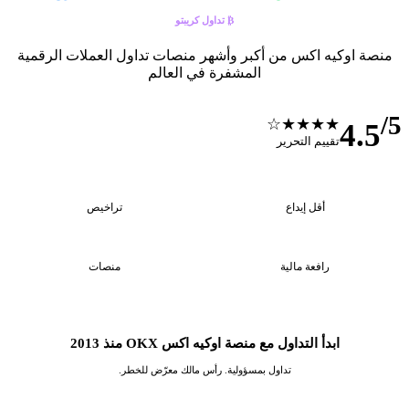
₿ تداول كريبتو
منصة اوكيه اكس من أكبر وأشهر منصات تداول العملات الرقمية
المشفرة في العالم
/5
★★★★☆
4.5
تقييم التحرير
2
$1
أقل إيداع
تراخيص
2
1:20
رافعة مالية
منصات
ابدأ التداول مع منصة اوكيه اكس OKX منذ 2013
تداول بمسؤولية. رأس مالك معرّض للخطر.