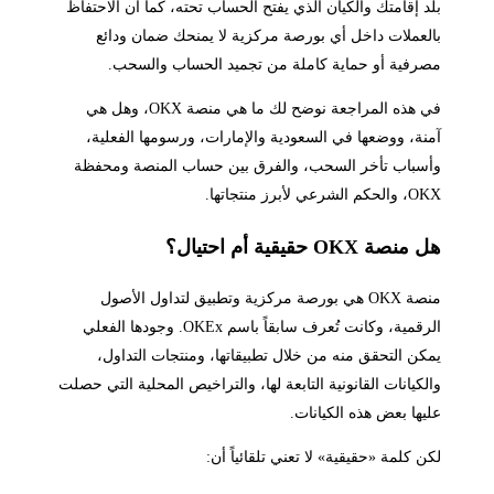
بلد إقامتك والكيان الذي يفتح الحساب تحته، كما أن الاحتفاظ
بالعملات داخل أي بورصة مركزية لا يمنحك ضمان ودائع
مصرفية أو حماية كاملة من تجميد الحساب والسحب.
في هذه المراجعة نوضح لك ما هي منصة OKX، وهل هي
آمنة، ووضعها في السعودية والإمارات، ورسومها الفعلية،
وأسباب تأخر السحب، والفرق بين حساب المنصة ومحفظة
OKX، والحكم الشرعي لأبرز منتجاتها.
هل منصة OKX حقيقية أم احتيال؟
منصة OKX هي بورصة مركزية وتطبيق لتداول الأصول
الرقمية، وكانت تُعرف سابقاً باسم OKEx. وجودها الفعلي
يمكن التحقق منه من خلال تطبيقاتها، ومنتجات التداول،
والكيانات القانونية التابعة لها، والتراخيص المحلية التي حصلت
عليها بعض هذه الكيانات.
لكن كلمة «حقيقية» لا تعني تلقائياً أن: