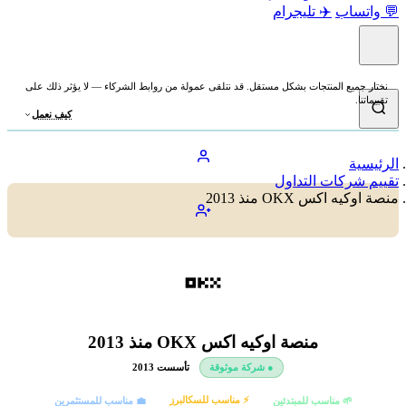
💬 واتساب
✈️ تليجرام
نختار جميع المنتجات بشكل مستقل. قد نتلقى عمولة من روابط الشركاء — لا يؤثر ذلك على
تقييماتنا.
كيف نعمل
الرئيسية
تقييم شركات التداول
منصة اوكيه اكس OKX منذ 2013
منصة اوكيه اكس OKX منذ 2013
● شركة موثوقة
تأسست 2013
⚡ مناسب للسكالبرز
🌱 مناسب للمبتدئين
💼 مناسب للمستثمرين