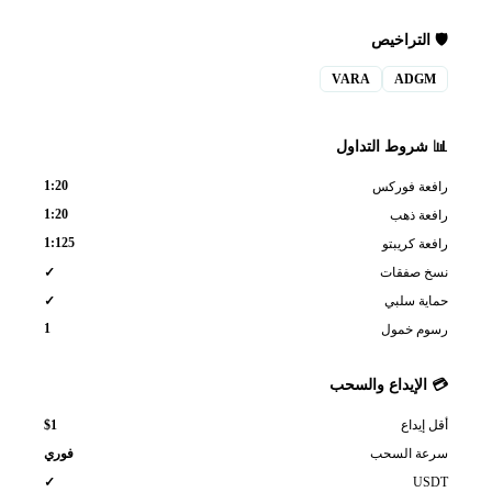
🛡️ التراخيص
VARA
ADGM
📊 شروط التداول
1:20
رافعة فوركس
1:20
رافعة ذهب
1:125
رافعة كريبتو
نسخ صفقات
✓
حماية سلبي
✓
1
رسوم خمول
💳 الإيداع والسحب
$1
أقل إيداع
سرعة السحب
فوري
USDT
✓