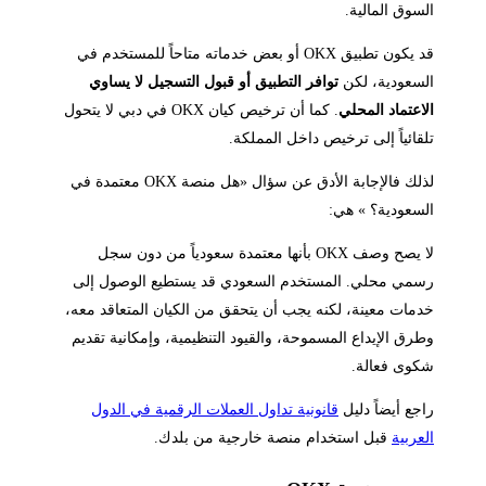
السوق المالية.
قد يكون تطبيق OKX أو بعض خدماته متاحاً للمستخدم في
السعودية، لكن
توافر التطبيق أو قبول التسجيل لا يساوي
الاعتماد المحلي
. كما أن ترخيص كيان OKX في دبي لا يتحول
تلقائياً إلى ترخيص داخل المملكة.
لذلك فالإجابة الأدق عن سؤال «هل منصة OKX معتمدة في
السعودية؟ » هي:
لا يصح وصف OKX بأنها معتمدة سعودياً من دون سجل
رسمي محلي. المستخدم السعودي قد يستطيع الوصول إلى
خدمات معينة، لكنه يجب أن يتحقق من الكيان المتعاقد معه،
وطرق الإيداع المسموحة، والقيود التنظيمية، وإمكانية تقديم
شكوى فعالة.
راجع أيضاً دليل
قانونية تداول العملات الرقمية في الدول
العربية
قبل استخدام منصة خارجية من بلدك.