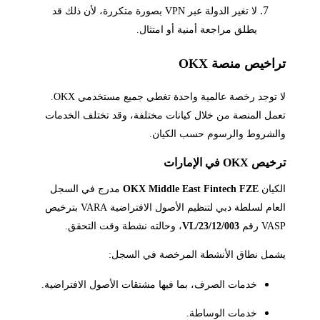
لا تغير الدولة عبر VPN بصورة متكررة، لأن ذلك قد
يطلق مراجعة أمنية أو امتثال.
تراخيص منصة OKX
لا توجد رخصة عالمية واحدة تغطي جميع مستخدمي OKX.
تعمل المنصة من خلال كيانات مختلفة، وقد تختلف الخدمات
والشروط والرسوم حسب الكيان.
ترخيص OKX في الإمارات
الكيان
OKX Middle East Fintech FZE
مدرج في السجل
العام لسلطة دبي لتنظيم الأصول الافتراضية VARA بترخيص
VASP رقم
VL/23/12/003
، وحالته نشطة وقت التحقق.
يشمل نطاق الأنشطة المرخصة في السجل:
خدمات الصرف، بما فيها مشتقات الأصول الافتراضية.
خدمات الوساطة.