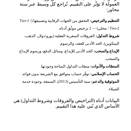
العمولة لا تؤثّر على التقييم. نُراجع كل وسيط عبر ستة
محاور:
التنظيم والترخيص:
التحقق من الجهات الرقابية وتصنيفها (Tier‑1 /
Tier‑2 / محلي) — 2 ترخيص موثّق أدناه.
شروط التداول:
الفروقات السعرية الفعلية (يورو/دولار، الذهب،
البيتكوين)، الحد الأدنى للعقد، والرسوم.
الإيداع والسحب:
الحد الأدنى للإيداع، وسائل الدفع، ورسوم الإيداع
والسحب.
المنصّات والأدوات:
منصّات التداول المتاحة وجودتها.
الحساب الإسلامي:
توفّر حساب متوافق مع الشريعة بدون فوائد.
الموثوقية والدعم:
سنة التأسيس (2013)، السمعة، وجودة خدمة
العملاء.
البيانات أدناه (التراخيص والفروقات وشروط التداول) هي
الأساس الذي بُني عليه هذا التقييم.