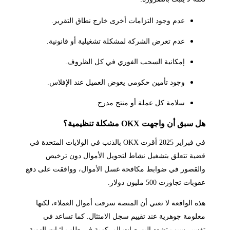
عدم وجود التزامات أخرى خارج نطاق التقرير.
عدم تعرض الشركة لمشكلة تشغيلية أو قانونية.
إمكانية السحب الفوري في كل الظروف.
وجود تأمين حكومي يعوض العميل عند الإفلاس.
سلامة كل عملة أو منتج مدرج.
هل سبق أن واجهت OKX مشكلة تنظيمية؟
في فبراير 2025 أقرت OKX بالذنب في الولايات المتحدة في
قضية تتعلق بتشغيل نشاط لتحويل الأموال دون ترخيص
والقصور في ضوابط مكافحة غسل الأموال، ووافقت على دفع
عقوبات تجاوزت 500 مليون دولار.
هذه الواقعة لا تعني أن المنصة سرقت أموال العملاء، لكنها
معلومة جوهرية عند تقييم سجل الامتثال. كما تساعد في
تفسير سبب تشدد البورصات المركزية في طلب إثبات الهوية