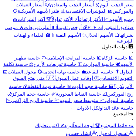
سعر الذهب اليوم
🥇 أسعار الذهب والمعادن
💱 أسعار العملات
والفوركس
📅 المؤشرات الاقتصادية
📊 فلتر الأسهم الأمريكية
📋
جميع الأسهم
📈 الأكثر ارتفاعاً
⚡ الأكثر تداولاً
🏆 أكبر الشركات
🧺
صناديق المؤشرات ETF
💰 أرخص تقييماً
💵 أعلى توزيعات
🔥 موصى
بشرائها
🕌 الأسهم الحلال
✨ الأسهم النقية
👨‍🏫 العلماء والهيئات
الشرعية
🧮
أدوات التداول
›
🕌 حاسبة الزكاة
🕌 حاسبة المرابحة الإسلامية
🧼 حاسبة تطهير
الأسهم
🕊️ حاسبة المواريث
💵 حاسبة توزيعات الأرباح
⚖️ حاسبة تكلفة
التداول
🌴 حاسبة التقاعد
💼 حاسبة نهاية الخدمة
💱 محول العملات
📅
التقويم الاقتصادي
🕐 أوقات عمل السوق
🇺🇸 متى يفتح السوق
الأمريكي؟
🧮 حاسبة حجم اللوت
📊 حاسبة قيمة النقطة
💰 حاسبة
ربح الفوركس
📐 حاسبة النقاط المحورية
📏 حاسبة حجم المركز
🌙
حاسبة السواب
📈 متوسط سعر السهم
💹 حاسبة الربح التراكمي
📉
حاسبة عائد التداول
كل الأدوات ←
🧱
المجتمع
›
🧱 حائط المجتمع
🏆 لوحة المحلّلين
✍️ اكتب تحليلك
تسجيل الدخول
إنشاء حساب