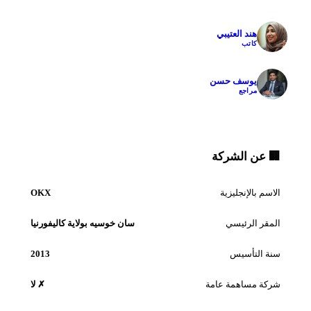
✓
هند العتيبي
كاتب
✓
يوسف حسن
مراجع
🏢 عن الشركة
الاسم بالإنجليزية
OKX
المقر الرئيسي
سان خوسيه بولاية كاليفورنيا
سنة التأسيس
2013
شركة مساهمة عامة
✗ لا