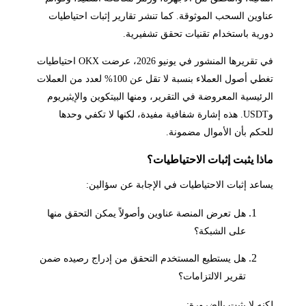
عناوين السحب الموثوقة. كما تنشر تقارير إثبات احتياطيات
دورية باستخدام تقنيات تحقق تشفيرية.
في تقريرها المنشور في يونيو 2026، عرضت OKX احتياطيات
تغطي أصول العملاء بنسبة لا تقل عن 100% لعدد من العملات
الرئيسية المعروضة في التقرير، ومنها البيتكوين والإيثيريوم
وUSDT. هذه إشارة شفافية مفيدة، لكنها لا تكفي وحدها
للحكم بأن الأموال مضمونة.
ماذا يثبت إثبات الاحتياطيات؟
يساعد إثبات الاحتياطيات في الإجابة عن سؤالين:
هل تعرض المنصة عناوين وأصولاً يمكن التحقق منها
على الشبكة؟
هل يستطيع المستخدم التحقق من إدراج رصيده ضمن
تقرير الالتزامات؟
لكنه لا يثبت بالضرورة: