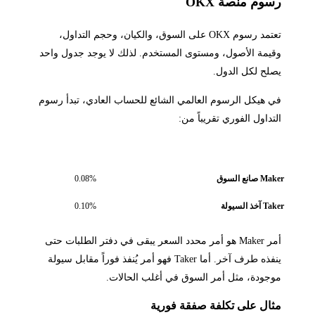
رسوم منصة OKX
تعتمد رسوم OKX على السوق، والكيان، وحجم التداول،
وقيمة الأصول، ومستوى المستخدم. لذلك لا يوجد جدول واحد
يصلح لكل الدول.
في هيكل الرسوم العالمي الشائع للحساب العادي، تبدأ رسوم
التداول الفوري تقريباً من:
نوع الأمر
الرسم الإرشادي
Maker صانع السوق
0.08%
Taker آخذ السيولة
0.10%
أمر Maker هو أمر محدد السعر يبقى في دفتر الطلبات حتى
ينفذه طرف آخر. أما Taker فهو أمر يُنفذ فوراً مقابل سيولة
موجودة، مثل أمر السوق في أغلب الحالات.
مثال على تكلفة صفقة فورية