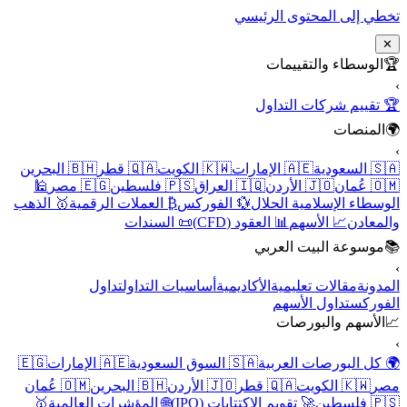
تخطي إلى المحتوى الرئيسي
✕
🏆
الوسطاء والتقييمات
›
🏆 تقييم شركات التداول
🌍
المنصات
›
🇸🇦 السعودية
🇦🇪 الإمارات
🇰🇼 الكويت
🇶🇦 قطر
🇧🇭 البحرين
🇴🇲 عُمان
🇯🇴 الأردن
🇮🇶 العراق
🇵🇸 فلسطين
🇪🇬 مصر
🕌
الوسطاء الإسلامية الحلال
💱 الفوركس
₿ العملات الرقمية
🥇 الذهب
والمعادن
📈 الأسهم
📊 العقود (CFD)
📜 السندات
📚
موسوعة البيت العربي
›
المدونة
مقالات تعليمية
الأكاديمية
أساسيات التداول
تداول
الفوركس
تداول الأسهم
📈
الأسهم والبورصات
›
🌍 كل البورصات العربية
🇸🇦 السوق السعودية
🇦🇪 الإمارات
🇪🇬
مصر
🇰🇼 الكويت
🇶🇦 قطر
🇯🇴 الأردن
🇧🇭 البحرين
🇴🇲 عُمان
🇵🇸 فلسطين
🚀 تقويم الاكتتابات (IPO)
🌐 المؤشرات العالمية
🥇