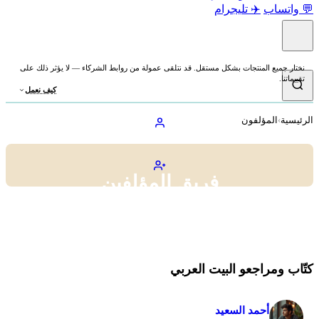
💬 واتساب
✈️ تليجرام
نختار جميع المنتجات بشكل مستقل. قد نتلقى عمولة من روابط الشركاء — لا يؤثر ذلك على
تقييماتنا.
كيف نعمل
الرئيسية
›
المؤلفون
فريق المؤلفين
تعرف على فريق الخبراء المتخصصين في تحليل الأسواق المالية ومراجعة
شركات التداول
كتّاب ومراجعو البيت العربي
أحمد السعيد