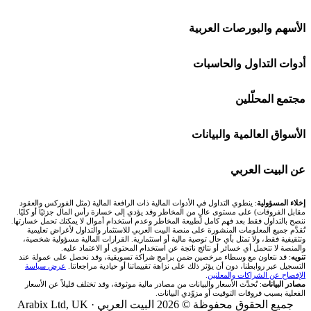
افاتريد AvaTrade
شركات تداول في السعودية
الأسهم والبورصات العربية
اكسنس Exness
شركات تداول في الإمارات
🌍 كل البورصات العربية
أدوات التداول والحاسبات
منصة بينانس
شركات تداول في الكويت
🇸🇦 السوق السعودية
🕌 حاسبة الزكاة
مجتمع المحلّلين
Bybit باي بت
شركات تداول في قطر
🇦🇪 أسواق الإمارات
💱 محول العملات
🧱 حائط المجتمع
الأسواق العالمية والبيانات
شركة Xm
شركات تداول في البحرين
🇪🇬 البورصة المصرية
🧮 حاسبة حجم اللوت
🏆 لوحة المحلّلين
🌐 المؤشرات العالمية
عن البيت العربي
شركة Okx
شركات تداول في عُمان
🇰🇼 بورصة الكويت
📊 حاسبة قيمة النقطة
✍️ اكتب تحليلك
🥇 سعر الذهب اليوم
من نحن
إخلاء المسؤولية
: ينطوي التداول في الأدوات المالية ذات الرافعة المالية (مثل الفوركس والعقود
مقابل الفروقات) على مستوى عالٍ من المخاطر وقد يؤدي إلى خسارة رأس المال جزئيًا أو كليًا.
ننصح بالتداول فقط بعد فهم كامل لطبيعة المخاطر وعدم استخدام أموال لا يمكنك تحمل خسارتها.
اكس تي بي XTB
شركات تداول في الأردن
🇶🇦 بورصة قطر
💰 حاسبة ربح الفوركس
تُقدَّم جميع المعلومات المنشورة على منصة البيت العربي للاستثمار والتداول لأغراض تعليمية
🥇 أسعار الذهب والمعادن
تواصل معنا
وتثقيفية فقط، ولا تمثل بأي حال توصية مالية أو استثمارية. القرارات المالية مسؤولية شخصية،
والمنصة لا تتحمل أي خسائر أو نتائج ناتجة عن استخدام المحتوى أو الاعتماد عليه.
انتراكتيف بروكرز IBKR
تنويه
: قد نتعاون مع وسطاء مرخصين ضمن برامج شراكة تسويقية، وقد نحصل على عمولة عند
شركات تداول في العراق
🇯🇴 بورصة عمّان
📌 حاسبة النقاط المحورية
التسجيل عبر روابطنا، دون أن يؤثر ذلك على نزاهة تقييماتنا أو حيادية مراجعاتنا.
عرض سياسة
💱 أسعار العملات والفوركس
فريق المؤلفين
الإفصاح عن الشراكات والمعلنين
.
مصادر البيانات
: تُحدَّث الأسعار والبيانات من مصادر مالية موثوقة، وقد تختلف قليلاً عن الأسعار
شركات تداول في فلسطين
الفعلية بسبب فروقات التوقيت أو مزوّدي البيانات.
🇧🇭 بورصة البحرين
📏 حاسبة حجم المركز
💵 سعر الريال السعودي في مصر
مقالات تعليمية
جميع الحقوق محفوظة © 2026 البيت العربي ·
Arabix Ltd, UK