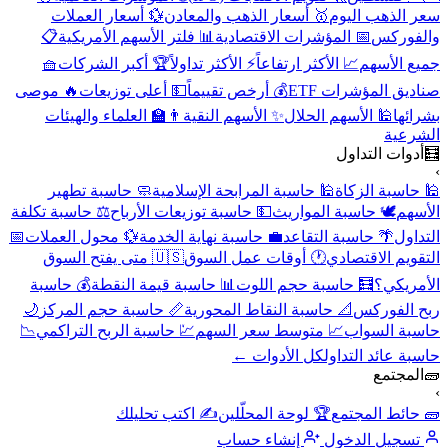
سعر الذهب اليوم
🥇 أسعار الذهب والمعادن
💱 أسعار العملات
والفوركس
📅 المؤشرات الاقتصادية
📊 فلتر الأسهم الأمريكية
📋
جميع الأسهم
📈 الأكثر ارتفاعاً
⚡ الأكثر تداولاً
🏆 أكبر الشركات
🧺
صناديق المؤشرات ETF
💰 أرخص تقييماً
💵 أعلى توزيعات
🔥 موصى
بشرائها
🕌 الأسهم الحلال
✨ الأسهم النقية
👨‍🏫 العلماء والهيئات
الشرعية
🧮
أدوات التداول
›
🕌 حاسبة الزكاة
🕌 حاسبة المرابحة الإسلامية
🧼 حاسبة تطهير
الأسهم
🕊️ حاسبة المواريث
💵 حاسبة توزيعات الأرباح
⚖️ حاسبة تكلفة
التداول
🌴 حاسبة التقاعد
💼 حاسبة نهاية الخدمة
💱 محول العملات
📅
التقويم الاقتصادي
🕐 أوقات عمل السوق
🇺🇸 متى يفتح السوق
الأمريكي؟
🧮 حاسبة حجم اللوت
📊 حاسبة قيمة النقطة
💰 حاسبة
ربح الفوركس
📐 حاسبة النقاط المحورية
📏 حاسبة حجم المركز
🌙
حاسبة السواب
📈 متوسط سعر السهم
💹 حاسبة الربح التراكمي
📉
حاسبة عائد التداول
كل الأدوات ←
🧱
المجتمع
›
🧱 حائط المجتمع
🏆 لوحة المحلّلين
✍️ اكتب تحليلك
تسجيل الدخول
إنشاء حساب