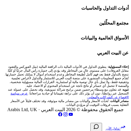
اكسنس Exness
شركات تداول في الإمارات
🌍 كل البورصات العربية
أدوات التداول والحاسبات
منصة بينانس
شركات تداول في الكويت
🇸🇦 السوق السعودية
🕌 حاسبة الزكاة
مجتمع المحلّلين
Bybit باي بت
شركات تداول في قطر
🇦🇪 أسواق الإمارات
💱 محول العملات
🧱 حائط المجتمع
الأسواق العالمية والبيانات
شركة Xm
شركات تداول في البحرين
🇪🇬 البورصة المصرية
🧮 حاسبة حجم اللوت
🏆 لوحة المحلّلين
🌐 المؤشرات العالمية
عن البيت العربي
شركة Okx
شركات تداول في عُمان
🇰🇼 بورصة الكويت
📊 حاسبة قيمة النقطة
✍️ اكتب تحليلك
🥇 سعر الذهب اليوم
من نحن
إخلاء المسؤولية
: ينطوي التداول في الأدوات المالية ذات الرافعة المالية (مثل الفوركس والعقود
مقابل الفروقات) على مستوى عالٍ من المخاطر وقد يؤدي إلى خسارة رأس المال جزئيًا أو كليًا.
ننصح بالتداول فقط بعد فهم كامل لطبيعة المخاطر وعدم استخدام أموال لا يمكنك تحمل خسارتها.
اكس تي بي XTB
شركات تداول في الأردن
🇶🇦 بورصة قطر
💰 حاسبة ربح الفوركس
تُقدَّم جميع المعلومات المنشورة على منصة البيت العربي للاستثمار والتداول لأغراض تعليمية
🥇 أسعار الذهب والمعادن
تواصل معنا
وتثقيفية فقط، ولا تمثل بأي حال توصية مالية أو استثمارية. القرارات المالية مسؤولية شخصية،
والمنصة لا تتحمل أي خسائر أو نتائج ناتجة عن استخدام المحتوى أو الاعتماد عليه.
انتراكتيف بروكرز IBKR
تنويه
: قد نتعاون مع وسطاء مرخصين ضمن برامج شراكة تسويقية، وقد نحصل على عمولة عند
شركات تداول في العراق
🇯🇴 بورصة عمّان
📌 حاسبة النقاط المحورية
التسجيل عبر روابطنا، دون أن يؤثر ذلك على نزاهة تقييماتنا أو حيادية مراجعاتنا.
عرض سياسة
💱 أسعار العملات والفوركس
فريق المؤلفين
الإفصاح عن الشراكات والمعلنين
.
مصادر البيانات
: تُحدَّث الأسعار والبيانات من مصادر مالية موثوقة، وقد تختلف قليلاً عن الأسعار
شركات تداول في فلسطين
الفعلية بسبب فروقات التوقيت أو مزوّدي البيانات.
🇧🇭 بورصة البحرين
📏 حاسبة حجم المركز
💵 سعر الريال السعودي في مصر
مقالات تعليمية
جميع الحقوق محفوظة © 2026 البيت العربي ·
Arabix Ltd, UK
شركات تداول في مصر
🇴🇲 بورصة مسقط
🔄 حاسبة تكلفة السواب
📅 المؤشرات الاقتصادية
سياسة تقييم الشركات
تداول الآن