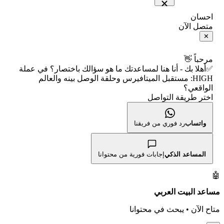
🇵🇸 بورصة فلسطين
📈 حاسبة عائد التداول
شركات التداول النصابة
احسان
متصل الآن
فلتر الأسهم الشرعي
📊 حاسبة الربح التراكمي
الإبلاغ عن شركة نصابة
✕
📋 جميع الأسهم
🧮 حاسبة متوسط سعر السهم
شروط الاستخدام
مرحباً 👋
✅أهلا بك - أنا هنا لمساعدتك ما هو سؤالك باختصار؟ في عملة
🕌 الأسهم الحلال
HIGH: مستقبل الميتافيرس وحلقة الوصل بينه والعالم
📅 التقويم الاقتصادي
سياسة الخصوصية
الواقعي؟
اختر طريقة التواصل
👨‍🏫 العلماء والهيئات الشرعية
🕐 أوقات عمل السوق
واتساب
رد فوري من فريقنا
🇺🇸 متى يفتح السوق الأمريكي؟
🛠️ كل الأدوات
المساعد الذكي
إجابات فورية من محتوانا
🤖
مساعد البيت العربي
متاح الآن • يبحث في محتوانا