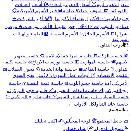
سعر الذهب اليوم
🥇 أسعار الذهب والمعادن
💱 أسعار العملات
والفوركس
📅 المؤشرات الاقتصادية
📊 فلتر الأسهم الأمريكية
📋
جميع الأسهم
📈 الأكثر ارتفاعاً
⚡ الأكثر تداولاً
🏆 أكبر الشركات
🧺
صناديق المؤشرات ETF
💰 أرخص تقييماً
💵 أعلى توزيعات
🔥 موصى
بشرائها
🕌 الأسهم الحلال
✨ الأسهم النقية
👨‍🏫 العلماء والهيئات
الشرعية
🧮
أدوات التداول
›
🕌 حاسبة الزكاة
🕌 حاسبة المرابحة الإسلامية
🧼 حاسبة تطهير
الأسهم
🕊️ حاسبة المواريث
💵 حاسبة توزيعات الأرباح
⚖️ حاسبة تكلفة
التداول
🌴 حاسبة التقاعد
💼 حاسبة نهاية الخدمة
💱 محول العملات
📅
التقويم الاقتصادي
🕐 أوقات عمل السوق
🇺🇸 متى يفتح السوق
الأمريكي؟
🧮 حاسبة حجم اللوت
📊 حاسبة قيمة النقطة
💰 حاسبة
ربح الفوركس
📐 حاسبة النقاط المحورية
📏 حاسبة حجم المركز
🌙
حاسبة السواب
📈 متوسط سعر السهم
💹 حاسبة الربح التراكمي
📉
حاسبة عائد التداول
كل الأدوات ←
🧱
المجتمع
›
🧱 حائط المجتمع
🏆 لوحة المحلّلين
✍️ اكتب تحليلك
تسجيل الدخول
إنشاء حساب