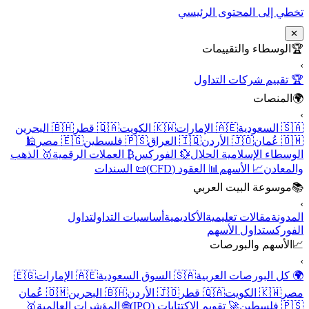
تخطي إلى المحتوى الرئيسي
✕
🏆
الوسطاء والتقييمات
›
🏆 تقييم شركات التداول
🌍
المنصات
›
🇸🇦 السعودية
🇦🇪 الإمارات
🇰🇼 الكويت
🇶🇦 قطر
🇧🇭 البحرين
🇴🇲 عُمان
🇯🇴 الأردن
🇮🇶 العراق
🇵🇸 فلسطين
🇪🇬 مصر
🕌
الوسطاء الإسلامية الحلال
💱 الفوركس
₿ العملات الرقمية
🥇 الذهب
والمعادن
📈 الأسهم
📊 العقود (CFD)
📜 السندات
📚
موسوعة البيت العربي
›
المدونة
مقالات تعليمية
الأكاديمية
أساسيات التداول
تداول
الفوركس
تداول الأسهم
📈
الأسهم والبورصات
›
🌍 كل البورصات العربية
🇸🇦 السوق السعودية
🇦🇪 الإمارات
🇪🇬
مصر
🇰🇼 الكويت
🇶🇦 قطر
🇯🇴 الأردن
🇧🇭 البحرين
🇴🇲 عُمان
🇵🇸 فلسطين
🚀 تقويم الاكتتابات (IPO)
🌐 المؤشرات العالمية
🥇