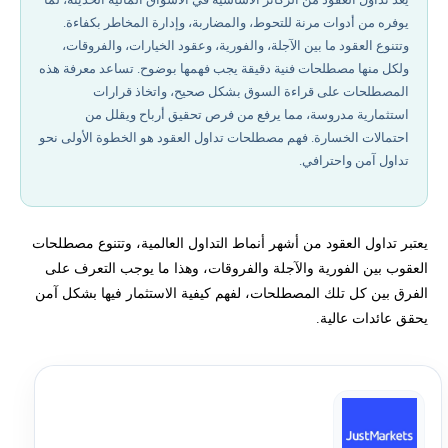
يوفره من أدوات مرنة للتحوط، والمضاربة، وإدارة المخاطر بكفاءة.
أهمية العقود في الأسواق المالية
وتتنوع العقود ما بين الآجلة، والفورية، وعقود الخيارات، والفروقات،
ولكل منها مصطلحات فنية دقيقة يجب فهمها بوضوح. تساعد معرفة هذه
أساسيات تداول العقود
المصطلحات على قراءة السوق بشكل صحيح، واتخاذ قرارات
استثمارية مدروسة، مما يرفع من فرص تحقيق أرباح ويقلل من
احتمالات الخسارة. فهم مصطلحات تداول العقود هو الخطوة الأولى نحو
أنواع العقود المالية
تداول آمن واحترافي.
مصطلحات التداول الأساسية
يعتبر تداول العقود من أشهر أنماط التداول العالمية، وتتنوع مصطلحات
استراتيجيات التداول المتقدمة
العقوب بين الفورية والآجلة والفروقات، وهذا ما يوجب التعرف على
الفرق بين كل تلك المصطلحات، لفهم كيفية الاستثمار فيها بشكل آمن
المخاطر في تداول العقود
يحقق عائدات عالية.
أدوات التحليل الفني
الجوانب القانونية والتنظيمية