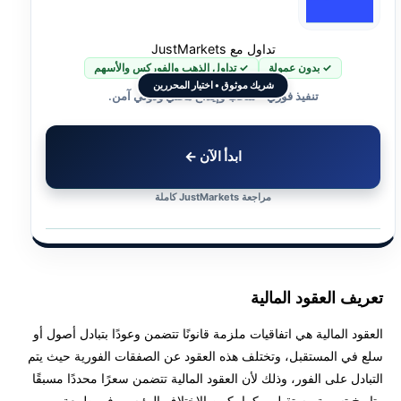
التداول الإلكتروني للعقود
تداول مع JustMarkets
المصطلحات الفنية المتخصصة
✓ بدون عمولة
✓ تداول الذهب والفوركس والأسهم
شريك موثوق • اختيار المحررين
تنفيذ فوري • سحب وإيداع محلي ودولي آمن.
العوامل المؤثرة على أسعار العقود
أنواع الأصول في العقود
ابدأ الآن ←
التحليل الأساسي للعقود
مراجعة JustMarkets كاملة
أدوات إدارة المحفظة
الجوانب الضريبية والمحاسبية
تعريف العقود المالية
أفضل شركات الوساطة لتداول العقود
العقود المالية هي اتفاقيات ملزمة قانونًا تتضمن وعودًا بتبادل أصول أو
سلع في المستقبل، وتختلف هذه العقود عن الصفقات الفورية حيث يتم
أفضل شركات تداول مرخصة في 2026
التبادل على الفور، وذلك لأن العقود المالية تتضمن سعرًا محددًا مسبقًا
وتاريخ تسوية مستقبلي، كما يكمن الاختلاف الرئيسي في طبيعة