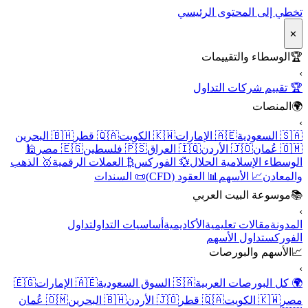
تخطي إلى المحتوى الرئيسي
✕
🏆
الوسطاء والتقييمات
›
🏆 تقييم شركات التداول
🌍
المنصات
›
🇸🇦 السعودية
🇦🇪 الإمارات
🇰🇼 الكويت
🇶🇦 قطر
🇧🇭 البحرين
🇴🇲 عُمان
🇯🇴 الأردن
🇮🇶 العراق
🇵🇸 فلسطين
🇪🇬 مصر
🕌
الوسطاء الإسلامية الحلال
💱 الفوركس
₿ العملات الرقمية
🥇 الذهب
والمعادن
📈 الأسهم
📊 العقود (CFD)
📜 السندات
📚
موسوعة البيت العربي
›
المدونة
مقالات تعليمية
الأكاديمية
أساسيات التداول
تداول
الفوركس
تداول الأسهم
📈
الأسهم والبورصات
›
🌍 كل البورصات العربية
🇸🇦 السوق السعودية
🇦🇪 الإمارات
🇪🇬
مصر
🇰🇼 الكويت
🇶🇦 قطر
🇯🇴 الأردن
🇧🇭 البحرين
🇴🇲 عُمان