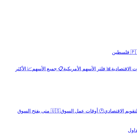
 فلسطين
 الاقتصادية
📊 فلتر الأسهم الأمريكية
📋 جميع الأسهم
📈 الأكثر
لتقويم الاقتصادي
🕐 أوقات عمل السوق
🇺🇸 متى يفتح السوق
داول