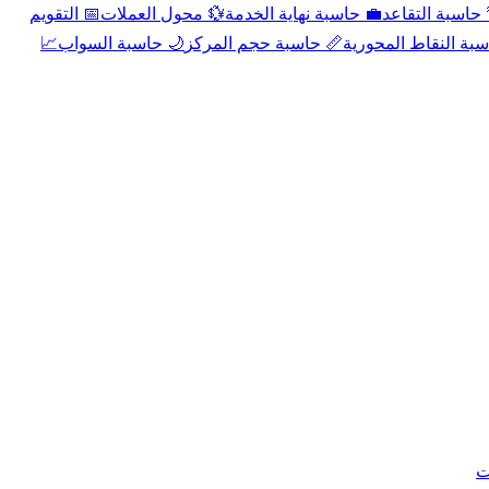
📅 التقويم
💱 محول العملات
💼 حاسبة نهاية الخدمة
🌴 حاسبة التقا
📈
🌙 حاسبة السواب
📏 حاسبة حجم المركز
📐 حاسبة النقاط الم
