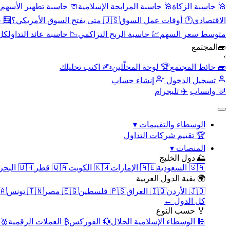
🕌 حاسبة الزكاة
🕌 حاسبة المرابحة الإسلامية
🧼 حاسبة تطهير الأسهم
الاقتصادي
🕐 أوقات عمل السوق
🇺🇸 متى يفتح السوق الأمريكي؟
🧮 
متوسط سعر السهم
💹 حاسبة الربح التراكمي
📉 حاسبة عائد التداول
كل 
🧱
المجتمع
›
🧱 حائط المجتمع
🏆 لوحة المحلّلين
✍️ اكتب تحليلك
تسجيل الدخول
إنشاء حساب
💬 واتساب
✈️ تليجرام
الوسطاء والتقييمات
▾
🏆 تقييم شركات التداول
المنصات
▾
🌅 دول الخليج
🇸🇦 السعودية
🇦🇪 الإمارات
🇰🇼 الكويت
🇶🇦 قطر
🇧🇭 البحرين
🌍 بقية الدول العربية
🇯🇴 الأردن
🇮🇶 العراق
🇵🇸 فلسطين
🇪🇬 مصر
🇹🇳 تونس
🇲🇦 
كل الدول ←
🏅 حسب النوع
🕌 الوسطاء الإسلامية الحلال
💱 الفوركس
₿ العملات الرقمية
🥇 