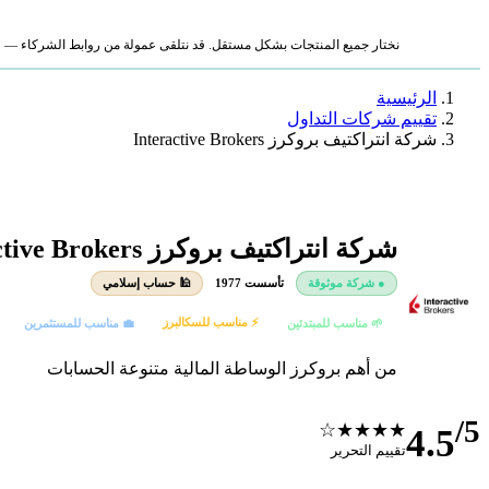
نختار جميع المنتجات بشكل مستقل. قد نتلقى عمولة من روابط الشركاء — لا ي
الرئيسية
تقييم شركات التداول
شركة انتراكتيف بروكرز Interactive Brokers
شركة انتراكتيف بروكرز Interactive Brokers
● شركة موثوقة
تأسست 1977
🕌 حساب إسلامي
⚡ مناسب للسكالبرز
🌱 مناسب للمبتدئين
💼 مناسب للمستثمرين
من أهم بروكرز الوساطة المالية متنوعة الحسابات
/5
★★★★☆
4.5
تقييم التحرير