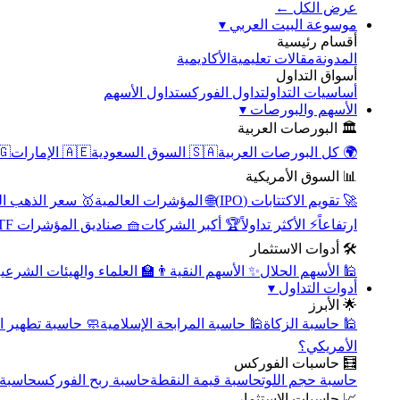
عرض الكل ←
▾
موسوعة البيت العربي
أقسام رئيسية
الأكاديمية
مقالات تعليمية
المدونة
أسواق التداول
تداول الأسهم
تداول الفوركس
أساسيات التداول
▾
الأسهم والبورصات
🏛️ البورصات العربية
مصر
🇦🇪 الإمارات
🇸🇦 السوق السعودية
🌍 كل البورصات العربية
📊 السوق الأمريكية
سعر الذهب اليوم
🌐 المؤشرات العالمية
🚀 تقويم الاكتتابات (IPO)
🧺 صناديق المؤشرات ETF
🏆 أكبر الشركات
⚡ الأكثر تداولاً
ارتفاعاً
🛠️ أدوات الاستثمار
‍🏫 العلماء والهيئات الشرعية
✨ الأسهم النقية
🕌 الأسهم الحلال
▾
أدوات التداول
🌟 الأبرز
سبة تطهير الأسهم
🕌 حاسبة المرابحة الإسلامية
🕌 حاسبة الزكاة
الأمريكي؟
🧮 حاسبات الفوركس
محورية
حاسبة ربح الفوركس
حاسبة قيمة النقطة
حاسبة حجم اللوت
📈 حاسبات الاستثمار