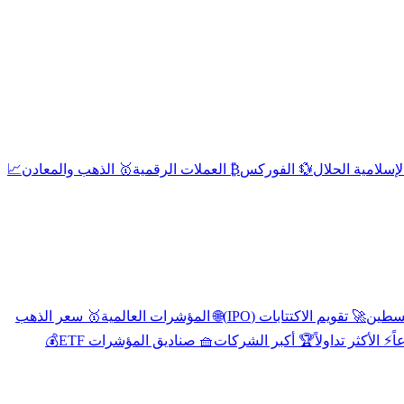
إسلامية الحلال
💱 الفوركس
₿ العملات الرقمية
🥇 الذهب والمعادن
📈
🚀 تقويم الاكتتابات (IPO)
🌐 المؤشرات العالمية
🥇 سعر الذهب
اً
⚡ الأكثر تداولاً
🏆 أكبر الشركات
🧺 صناديق المؤشرات ETF
💰