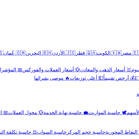
سطين
🇴🇲 عُمان
🇧🇭 البحرين
🇯🇴 الأردن
🇶🇦 قطر
🇰🇼 الكويت
🇪🇬 
 الاقتصادية
💱 أسعار العملات والفوركس
🥇 أسعار الذهب والمعادن
🥇 
🔥 موصى بشرائها
💵 أعلى توزيعات
💰 أرخص تقييماً

صادي
💱 محول العملات
💼 حاسبة نهاية الخدمة
🕊️ حاسبة المواريث
🧼 حا
اسبة تكلفة التداول
حاسبة السواب
حاسبة حجم المركز
حاسبة النقاط ال