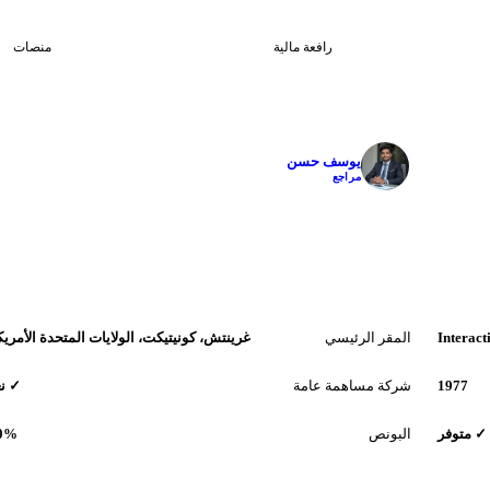
4
0
رافعة مالية
منصات
✓
يوسف حسن
مراجع
Interact
المقر الرئيسي
غرينتش، كونيتيكت، الولايات المتحدة الأمريك
1977
شركة مساهمة عامة
✓ ن
✓ متوفر
البونص
.0%