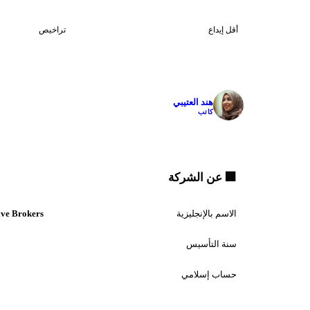
13
$10
أقل إيداع
تراخيص
✓
هند العتيبي
كاتب
🏢 عن الشركة
الاسم بالإنجليزية
ive Brokers
سنة التأسيس
حساب إسلامي