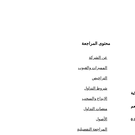
محتوى المراجعة
عن الشركة
المميزات والعيوب
التراخيص
شروط التداول
ية
الإيداع والسحب
عم
منصات التداول
الأصول
0
المراجعة التفصيلية