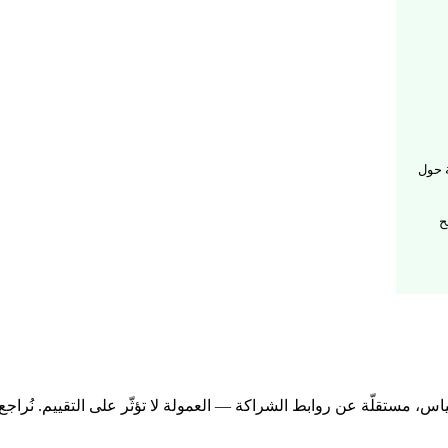
بتو ) مختلفة في اكثر من 36 دولة حول
متصفح
اس، مستقلّة عن روابط الشراكة — العمولة لا تؤثّر على التقييم. نُراجع