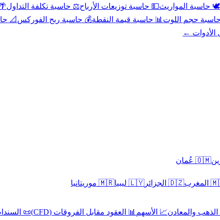
عد
⚖️ حاسبة تكلفة التداول
💵 حاسبة توزيعات الأرباح
🕊️ حاسبة المواريث
حورية
💰 حاسبة ربح الفوركس
📊 حاسبة قيمة النقطة
🧮 حاسبة حجم ال
كل الأدوا
🇴🇲 عُمان
🇲🇷 موريتانيا
🇱🇾 ليبيا
🇩🇿 الجزائر
🇲🇦 ا
 السندات
📊 العقود مقابل الفروقات (CFD)
📈 الأسهم
🥇 الذهب والمع