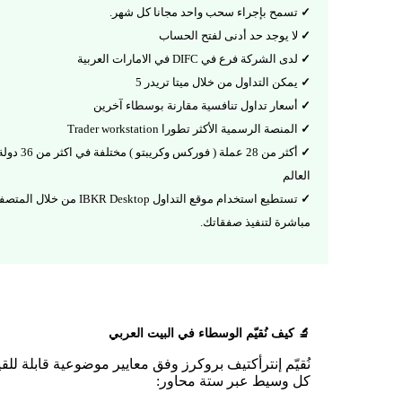
تسمح بإجراء سحب واحد مجانا كل شهر.
لا يوجد حد أدنى لفتح الحساب
لدى الشركة فرع في DIFC في الامارات العربية
يمكن التداول من خلال ميتا تريدر 5
أسعار تداول تنافسية مقارنة بوسطاء آخرين
المنصة الرسمية الأكثر تطورا Trader workstation
أكثر من 28 عملة ( فوركس وكري
العالم
تستطيع استخدام موقع التداول IBKR Desktop من خلال ال
مباشرة لتنفيذ صفقاتك.
🔬 كيف نُقيّم الوسطاء في البيت العربي
نُقيّم إنترأكتيف بروكرز وفق معايير موضوعية قابلة للقي
كل وسيط عبر ستة محاور: