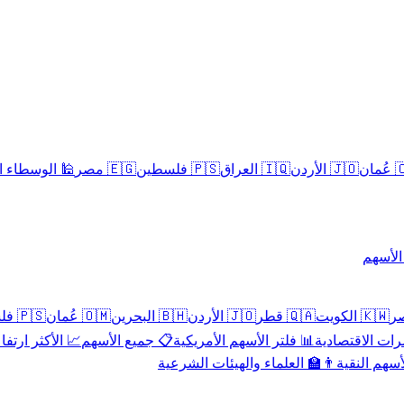
سلامية الحلال
🇪🇬 مصر
🇵🇸 فلسطين
🇮🇶 العراق
🇯🇴 الأردن
🇴
تداول 
🇵🇸 فلسطين
🇴🇲 عُمان
🇧🇭 البحرين
🇯🇴 الأردن
🇶🇦 قطر
🇰🇼 الكويت
 الأكثر ارتفاعاً
📋 جميع الأسهم
📊 فلتر الأسهم الأمريكية
📅 المؤشرات ا
👨‍🏫 العلماء والهيئات الشرعية
✨ الأسهم ال