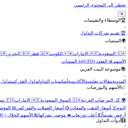
تخطي إلى المحتوى الرئيسي
✕
الوسطاء والتقييمات
🏆
›
🏆 تقييم شركات التداول
المنصات
🌍
›
 عُمان
🇧🇭 البحرين
🇶🇦 قطر
🇰🇼 الكويت
🇦🇪 الإمارات
🇸🇦 السعودية
📜 السندات
📊 العقود (CFD)
الأسهم
موسوعة البيت العربي
📚
›
الأسهم
تداول الفوركس
أساسيات التداول
الأكاديمية
مقالات تعليمية
المدونة
الأسهم والبورصات
📈
›
🇪🇬 مصر
🇦🇪 الإمارات
🇸🇦 السوق السعودية
🌍 كل البورصات العربية
لاقتصادية
💱 أسعار العملات والفوركس
🥇 أسعار الذهب والمعادن
اليوم
نقية
🕌 الأسهم الحلال
🔥 موصى بشرائها
💵 أعلى توزيعات
أرخص تقييماً
أدوات التداول
🧮
›