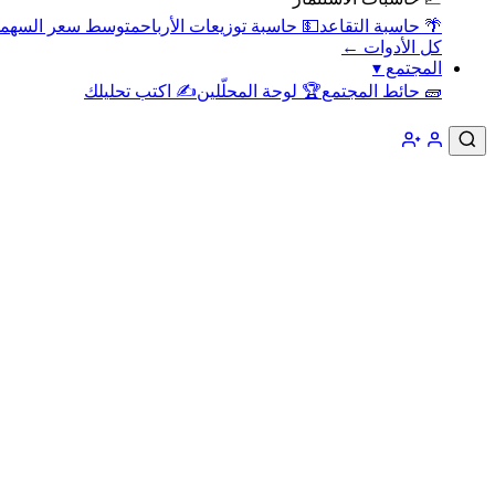
🌴 حاسبة التقاعد
💵 حاسبة توزيعات الأرباح
متوسط سعر السهم
كل الأدوات ←
المجتمع
▾
🧱 حائط المجتمع
🏆 لوحة المحلّلين
✍️ اكتب تحليلك