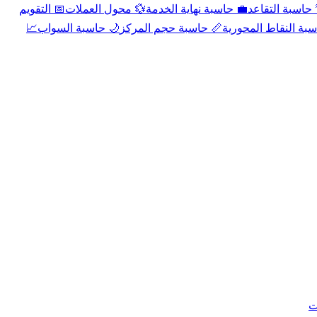
📅 التقويم
💱 محول العملات
💼 حاسبة نهاية الخدمة
🌴 حاسبة التقا
📈
🌙 حاسبة السواب
📏 حاسبة حجم المركز
📐 حاسبة النقاط الم
