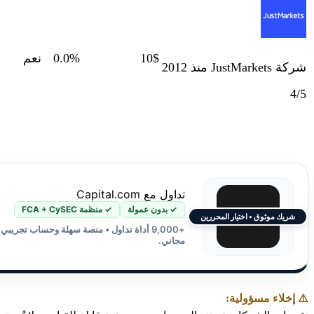
10$
0.0%
نعم
شركة JustMarkets منذ 2012
4/5
تداول مع Capital.com
✓ بدون عمولة
✓ منظمة FCA + CySEC
شريك موثوق • اختيار المحررين
+9,000 أداة تداول • منصة سهلة وحساب تجريبي
مجاني.
⚠️ إخلاء مسؤولية: