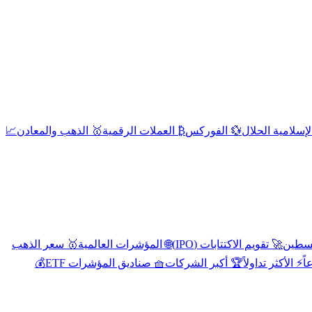
إسلامية الحلال
💱 الفوركس
₿ العملات الرقمية
🥇 الذهب والمعادن
📈
🚀 تقويم الاكتتابات (IPO)
🌐 المؤشرات العالمية
🥇 سعر الذهب
اً
⚡ الأكثر تداولاً
🏆 أكبر الشركات
🧺 صناديق المؤشرات ETF
💰