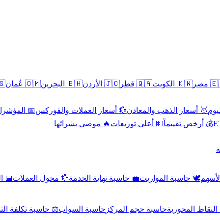
سطين
🇴🇲 عُمان
🇧🇭 البحرين
🇯🇴 الأردن
🇶🇦 قطر
🇰🇼 الكويت
🇪🇬 
 الاقتصادية
💱 أسعار العملات والفوركس
🥇 أسعار الذهب والمعادن
🥇 
🔥 موصى بشرائها
💵 أعلى توزيعات
💰 أرخص تقييماً

صادي
💱 محول العملات
💼 حاسبة نهاية الخدمة
🕊️ حاسبة المواريث
🧼 حا
اسبة تكلفة التداول
حاسبة السواب
حاسبة حجم المركز
حاسبة النقاط ال