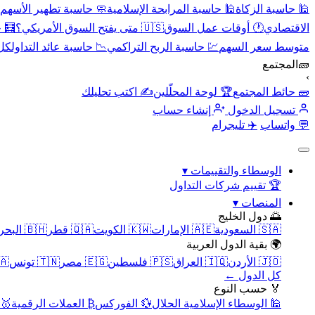
🕌 حاسبة الزكاة
🕌 حاسبة المرابحة الإسلامية
🧼 حاسبة تطهير الأسهم
الاقتصادي
🕐 أوقات عمل السوق
🇺🇸 متى يفتح السوق الأمريكي؟
🧮 
متوسط سعر السهم
💹 حاسبة الربح التراكمي
📉 حاسبة عائد التداول
كل 
🧱
المجتمع
›
🧱 حائط المجتمع
🏆 لوحة المحلّلين
✍️ اكتب تحليلك
تسجيل الدخول
إنشاء حساب
💬 واتساب
✈️ تليجرام
الوسطاء والتقييمات
▾
🏆 تقييم شركات التداول
المنصات
▾
🌅 دول الخليج
🇸🇦 السعودية
🇦🇪 الإمارات
🇰🇼 الكويت
🇶🇦 قطر
🇧🇭 البحرين
🌍 بقية الدول العربية
🇯🇴 الأردن
🇮🇶 العراق
🇵🇸 فلسطين
🇪🇬 مصر
🇹🇳 تونس
🇲🇦 
كل الدول ←
🏅 حسب النوع
🕌 الوسطاء الإسلامية الحلال
💱 الفوركس
₿ العملات الرقمية
🥇 