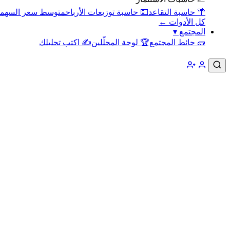
🌴 حاسبة التقاعد
💵 حاسبة توزيعات الأرباح
متوسط سعر السهم
كل الأدوات ←
المجتمع
▾
🧱 حائط المجتمع
🏆 لوحة المحلّلين
✍️ اكتب تحليلك