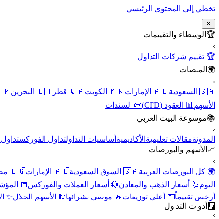
تخطي إلى المحتوى الرئيسي
✕
الوسطاء والتقييمات
🏆
›
🏆 تقييم شركات التداول
المنصات
🌍
›
 عُمان
🇧🇭 البحرين
🇶🇦 قطر
🇰🇼 الكويت
🇦🇪 الإمارات
🇸🇦 السعودية
📜 السندات
📊 العقود (CFD)
الأسهم
موسوعة البيت العربي
📚
›
الأسهم
تداول الفوركس
أساسيات التداول
الأكاديمية
مقالات تعليمية
المدونة
الأسهم والبورصات
📈
›
🇪🇬 مصر
🇦🇪 الإمارات
🇸🇦 السوق السعودية
🌍 كل البورصات العربية
لاقتصادية
💱 أسعار العملات والفوركس
🥇 أسعار الذهب والمعادن
اليوم
نقية
🕌 الأسهم الحلال
🔥 موصى بشرائها
💵 أعلى توزيعات
أرخص تقييماً
أدوات التداول
🧮
›