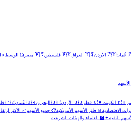
سلامية الحلال
🇪🇬 مصر
🇵🇸 فلسطين
🇮🇶 العراق
🇯🇴 الأردن
🇴
تداول 
🇵🇸 فلسطين
🇴🇲 عُمان
🇧🇭 البحرين
🇯🇴 الأردن
🇶🇦 قطر
🇰🇼 الكويت
 الأكثر ارتفاعاً
📋 جميع الأسهم
📊 فلتر الأسهم الأمريكية
📅 المؤشرات ا
👨‍🏫 العلماء والهيئات الشرعية
✨ الأسهم ال