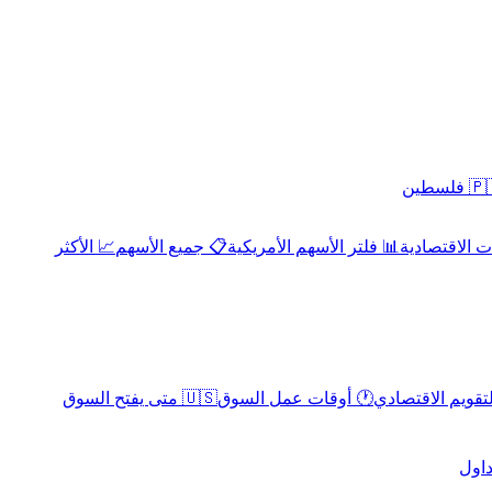
 فلسطين
 الاقتصادية
📊 فلتر الأسهم الأمريكية
📋 جميع الأسهم
📈 الأكثر
لتقويم الاقتصادي
🕐 أوقات عمل السوق
🇺🇸 متى يفتح السوق
داول