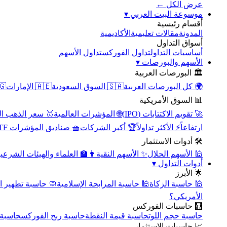
عرض الكل ←
▾
موسوعة البيت العربي
أقسام رئيسية
الأكاديمية
مقالات تعليمية
المدونة
أسواق التداول
تداول الأسهم
تداول الفوركس
أساسيات التداول
▾
الأسهم والبورصات
🏛️ البورصات العربية
مصر
🇦🇪 الإمارات
🇸🇦 السوق السعودية
🌍 كل البورصات العربية
📊 السوق الأمريكية
سعر الذهب اليوم
🌐 المؤشرات العالمية
🚀 تقويم الاكتتابات (IPO)
🧺 صناديق المؤشرات ETF
🏆 أكبر الشركات
⚡ الأكثر تداولاً
ارتفاعاً
🛠️ أدوات الاستثمار
‍🏫 العلماء والهيئات الشرعية
✨ الأسهم النقية
🕌 الأسهم الحلال
▾
أدوات التداول
🌟 الأبرز
سبة تطهير الأسهم
🕌 حاسبة المرابحة الإسلامية
🕌 حاسبة الزكاة
الأمريكي؟
🧮 حاسبات الفوركس
محورية
حاسبة ربح الفوركس
حاسبة قيمة النقطة
حاسبة حجم اللوت
📈 حاسبات الاستثمار