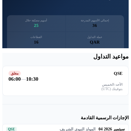
إجمالي الأسهم المدرجة
أسهم مصنّفة حلال
25
36
عملة التداول
القطاعات
16
QAR
مواعيد التداول
QSE
مغلق
06:00
—
10:30
الأحد–الخميس
بتوقيتك (UTC)
الإجازات الرسمية القادمة
04 سبتمبر 2026
المولد النبوي الشريف
QSE