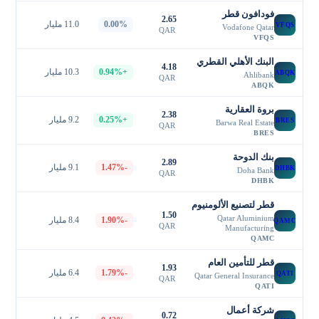
فودافون قطر
2.65
0.00%
11.0 مليار
VFQS
Vodafone Qatar
QAR
VFQS
البنك الأهلي القطري
4.18
+0.94%
10.3 مليار
ABQK
Ahlibank
QAR
ABQK
بروة العقارية
2.38
+0.25%
9.2 مليار
BRES
Barwa Real Estate
QAR
BRES
بنك الدوحة
2.89
-1.47%
9.1 مليار
DHBK
Doha Bank
QAR
DHBK
قطر لتصنيع الألومنيوم
1.50
Qatar Aluminium
-1.90%
8.4 مليار
QAMC
QAR
Manufacturing
QAMC
قطر للتأمين العام
1.93
-1.79%
6.4 مليار
QATI
Qatar General Insurance
QAR
QATI
شركة أعمال
0.72