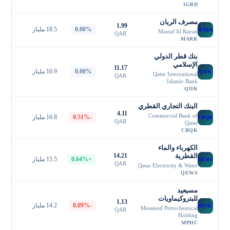
IGRD
مصرف الريان
1.99
0.00%
18.5 مليار
MARK
Masraf Al Rayan
QAR
MARK
بنك قطر الدولي
الإسلامي
11.17
0.00%
16.9 مليار
QIIK
Qatar International
QAR
Islamic Bank
QIIK
البنك التجاري القطري
4.11
Commercial Bank of
-0.51%
16.8 مليار
CBQK
QAR
Qatar
CBQK
الكهرباء والماء
القطرية
14.21
+0.64%
15.5 مليار
QEWS
QAR
Qatar Electricity & Water
QEWS
مسيعيد
للبتروكيماويات
1.13
-0.09%
14.2 مليار
MPHC
Mesaieed Petrochemical
QAR
Holding
MPHC