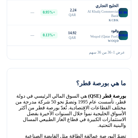
الخليج التجاري
2.24
Al Khalij Commercial
—
+0.95%
KCBK
QAR
Bank
KCBK
وقود
14.92
—
+0.13%
WOQD
Woqod (Qatar Fuel)
QAR
WOQD
عرض 1–36 من 36 سهم
ما هي بورصة قطر؟
بورصة قطر (QSE)
هي السوق المالي الرئيسي في دولة
قطر، تأسست عام 1995 وتضمّ نحو 50 شركة مدرجة من
مختلف القطاعات الاقتصادية. تُعدّ بورصة قطر من أكثر
الأسواق الخليجية نمواً خلال السنوات الأخيرة بفضل
الاستثمارات الكبيرة في قطاع الغاز الطبيعي المسال
والبنية التحتية.
تضمّ البورصة عمالقة الطاقة مثل القابضة الصناعية