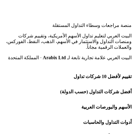
منصة مراجعات وسطاء التداول المستقلة
البيت العربي لتعليم تداول الأسهم الأمريكية، وتقييم شركات
ومنصات التداول والاستثمار في الأسهم، الذهب، النفط، الفوركس،
والعملات الرقمية مجاناً.
البيت العربي علامة تجارية تابعة لـ
Arabix Ltd
· المملكة المتحدة
تقييم لأفضل 10 شركات تداول
شركة Capital.com
أفضل شركات التداول (حسب الدولة)
افاتريد AvaTrade
شركات تداول في السعودية
الأسهم والبورصات العربية
اكسنس Exness
شركات تداول في الإمارات
🌍 كل البورصات العربية
أدوات التداول والحاسبات