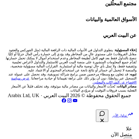
منصة بينانس
شركات تداول في الكويت
🇸🇦 السوق السعودية
🕌 حاسبة الزكاة
مجتمع المحلّلين
Bybit باي بت
شركات تداول في قطر
🇦🇪 أسواق الإمارات
💱 محول العملات
🧱 حائط المجتمع
الأسواق العالمية والبيانات
شركة Xm
شركات تداول في البحرين
🇪🇬 البورصة المصرية
🧮 حاسبة حجم اللوت
🏆 لوحة المحلّلين
🌐 المؤشرات العالمية
عن البيت العربي
شركة Okx
شركات تداول في عُمان
🇰🇼 بورصة الكويت
📊 حاسبة قيمة النقطة
✍️ اكتب تحليلك
🥇 سعر الذهب اليوم
من نحن
إخلاء المسؤولية
: ينطوي التداول في الأدوات المالية ذات الرافعة المالية (مثل الفوركس والعقود
مقابل الفروقات) على مستوى عالٍ من المخاطر وقد يؤدي إلى خسارة رأس المال جزئيًا أو كليًا.
ننصح بالتداول فقط بعد فهم كامل لطبيعة المخاطر وعدم استخدام أموال لا يمكنك تحمل خسارتها.
اكس تي بي XTB
شركات تداول في الأردن
🇶🇦 بورصة قطر
💰 حاسبة ربح الفوركس
تُقدَّم جميع المعلومات المنشورة على منصة البيت العربي للاستثمار والتداول لأغراض تعليمية
🥇 أسعار الذهب والمعادن
تواصل معنا
وتثقيفية فقط، ولا تمثل بأي حال توصية مالية أو استثمارية. القرارات المالية مسؤولية شخصية،
والمنصة لا تتحمل أي خسائر أو نتائج ناتجة عن استخدام المحتوى أو الاعتماد عليه.
انتراكتيف بروكرز IBKR
تنويه
: قد نتعاون مع وسطاء مرخصين ضمن برامج شراكة تسويقية، وقد نحصل على عمولة عند
شركات تداول في العراق
🇯🇴 بورصة عمّان
📌 حاسبة النقاط المحورية
التسجيل عبر روابطنا، دون أن يؤثر ذلك على نزاهة تقييماتنا أو حيادية مراجعاتنا.
عرض سياسة
💱 أسعار العملات والفوركس
فريق المؤلفين
الإفصاح عن الشراكات والمعلنين
.
مصادر البيانات
: تُحدَّث الأسعار والبيانات من مصادر مالية موثوقة، وقد تختلف قليلاً عن الأسعار
شركات تداول في فلسطين
الفعلية بسبب فروقات التوقيت أو مزوّدي البيانات.
🇧🇭 بورصة البحرين
📏 حاسبة حجم المركز
💵 سعر الريال السعودي في مصر
مقالات تعليمية
جميع الحقوق محفوظة © 2026 البيت العربي ·
Arabix Ltd, UK
شركات تداول في مصر
🇴🇲 بورصة مسقط
🔄 حاسبة تكلفة السواب
📅 المؤشرات الاقتصادية
سياسة تقييم الشركات
تداول الآن
🇵🇸 بورصة فلسطين
📈 حاسبة عائد التداول
شركات التداول النصابة
علا
متصل الآن
فحص الأسهم الأمريكية الشرعي
📊 حاسبة الربح التراكمي