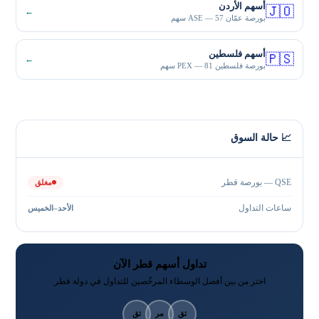
أسهم الأردن
🇯🇴
←
بورصة عمّان ASE — 57 سهم
أسهم فلسطين
🇵🇸
←
بورصة فلسطين PEX — 81 سهم
📈 حالة السوق
QSE — بورصة قطر
مغلق
ساعات التداول
الأحد–الخميس
تداول أسهم قطر الآن
اختر من بين أفضل الوسطاء المرخّصين للتداول في دولة قطر
تق
مر
تق