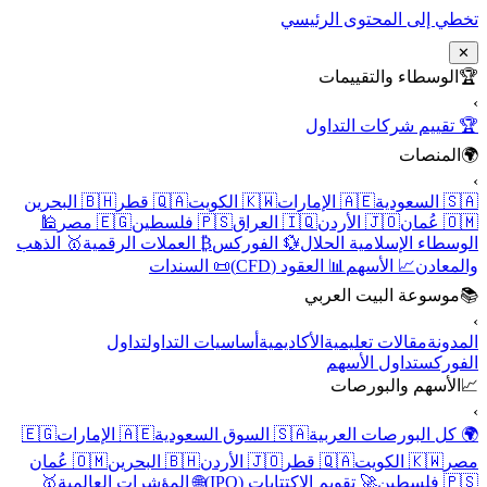
تخطي إلى المحتوى الرئيسي
✕
🏆
الوسطاء والتقييمات
›
🏆 تقييم شركات التداول
🌍
المنصات
›
🇸🇦 السعودية
🇦🇪 الإمارات
🇰🇼 الكويت
🇶🇦 قطر
🇧🇭 البحرين
🇴🇲 عُمان
🇯🇴 الأردن
🇮🇶 العراق
🇵🇸 فلسطين
🇪🇬 مصر
🕌
الوسطاء الإسلامية الحلال
💱 الفوركس
₿ العملات الرقمية
🥇 الذهب
والمعادن
📈 الأسهم
📊 العقود (CFD)
📜 السندات
📚
موسوعة البيت العربي
›
المدونة
مقالات تعليمية
الأكاديمية
أساسيات التداول
تداول
الفوركس
تداول الأسهم
📈
الأسهم والبورصات
›
🌍 كل البورصات العربية
🇸🇦 السوق السعودية
🇦🇪 الإمارات
🇪🇬
مصر
🇰🇼 الكويت
🇶🇦 قطر
🇯🇴 الأردن
🇧🇭 البحرين
🇴🇲 عُمان
🇵🇸 فلسطين
🚀 تقويم الاكتتابات (IPO)
🌐 المؤشرات العالمية
🥇