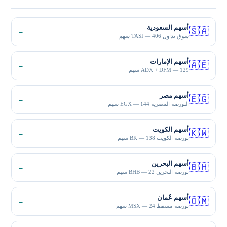
أسهم السعودية
🇸🇦
←
سوق تداول TASI — 406 سهم
أسهم الإمارات
🇦🇪
←
ADX + DFM — 129 سهم
أسهم مصر
🇪🇬
←
البورصة المصرية EGX — 144 سهم
أسهم الكويت
🇰🇼
←
بورصة الكويت BK — 138 سهم
أسهم البحرين
🇧🇭
←
بورصة البحرين BHB — 22 سهم
أسهم عُمان
🇴🇲
←
بورصة مسقط MSX — 24 سهم