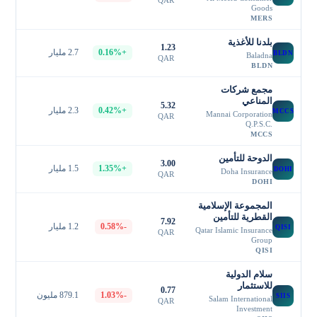
Goods
MERS
بلدنا للأغذية
1.23
+0.16%
2.7 مليار
BLDN
Baladna
QAR
BLDN
مجمع شركات
المناعي
5.32
+0.42%
2.3 مليار
MCCS
Mannai Corporation
QAR
Q.P.S.C.
MCCS
الدوحة للتأمين
3.00
+1.35%
1.5 مليار
DOHI
Doha Insurance
QAR
DOHI
المجموعة الإسلامية
القطرية للتأمين
7.92
-0.58%
1.2 مليار
QISI
Qatar Islamic Insurance
QAR
Group
QISI
سلام الدولية
للاستثمار
0.77
-1.03%
879.1 مليون
SIIS
Salam International
QAR
Investment