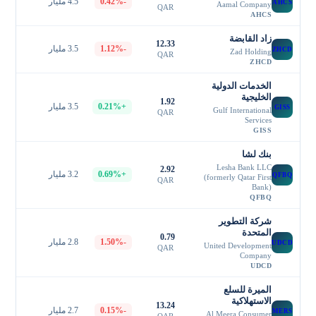
-0.42%
4.5 مليار
AHCS
Aamal Company
QAR
AHCS
زاد القابضة
12.33
-1.12%
3.5 مليار
ZHCD
Zad Holding
QAR
ZHCD
الخدمات الدولية
الخليجية
1.92
+0.21%
3.5 مليار
GISS
Gulf International
QAR
Services
GISS
بنك لشا
Lesha Bank LLC
2.92
+0.69%
3.2 مليار
QFBQ
(formerly Qatar First
QAR
Bank)
QFBQ
شركة التطوير
المتحدة
0.79
-1.50%
2.8 مليار
UDCD
United Development
QAR
Company
UDCD
الميرة للسلع
الاستهلاكية
13.24
-0.15%
2.7 مليار
MERS
Al Meera Consumer
QAR