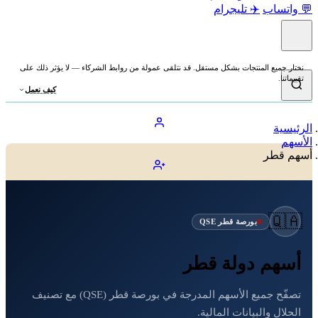
💬 واتساب
✈️ تليجرام
نختار جميع المنتجات بشكل مستقل. قد نتلقى عمولة من روابط الشركاء — لا يؤثر ذلك على
تقييماتنا.
كيف نعمل
الرئيسية
الأسهم
أسهم قطر
🇶🇦
بورصة قطر QSE
أسهم دولة قطر
تصفّح جميع الأسهم المدرجة في بورصة قطر (QSE) مع تصنيف
الحلال والبيانات المالية.