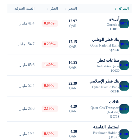
الشركة
↕
السعر
↕
التغيّر
↕
القيمة السوقية
↕
أوريدو
12.97
-0.84%
41.4 مليار
ORDS
Ooredoo
QAR
ORDS
بنك قطر الوطني
17.15
-0.29%
154.7 مليار
QNBK
Qatar National Bank
QAR
QNBK
صناعات قطر
10.55
-1.40%
65.6 مليار
IQCD
Industries Qatar
QAR
IQCD
بنك قطر الإسلامي
22.39
-0.09%
52.4 مليار
QIBK
Qatar Islamic Bank
QAR
QIBK
ناقلات
4.29
Qatar Gas Transport
-2.19%
23.6 مليار
QGTS
QAR
(Nakilat)
QGTS
استثمار القابضة
4.30
Estithmar Holding
-0.39%
19.2 مليار
IGRD
QAR
Q.P.S.C.