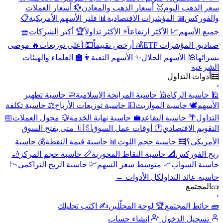
سعر الذهب اليوم
🥇 أسعار الذهب والمعادن
💱 أسعار العملات
والفوركس
📅 المؤشرات الاقتصادية
📊 فلتر الأسهم الأمريكية
📋
جميع الأسهم
📈 الأكثر ارتفاعاً
⚡ الأكثر تداولاً
🏆 أكبر الشركات
🧺
صناديق المؤشرات ETF
💰 أرخص تقييماً
💵 أعلى توزيعات
🔥 موصى
بشرائها
🕌 الأسهم الحلال
✨ الأسهم النقية
👨‍🏫 العلماء والهيئات
الشرعية
🧮
أدوات التداول
›
🕌 حاسبة الزكاة
🕌 حاسبة المرابحة الإسلامية
🧼 حاسبة تطهير
الأسهم
🕊️ حاسبة المواريث
💵 حاسبة توزيعات الأرباح
⚖️ حاسبة تكلفة
التداول
🌴 حاسبة التقاعد
💼 حاسبة نهاية الخدمة
💱 محول العملات
📅
التقويم الاقتصادي
🕐 أوقات عمل السوق
🇺🇸 متى يفتح السوق
الأمريكي؟
🧮 حاسبة حجم اللوت
📊 حاسبة قيمة النقطة
💰 حاسبة
ربح الفوركس
📐 حاسبة النقاط المحورية
📏 حاسبة حجم المركز
🌙
حاسبة السواب
📈 متوسط سعر السهم
💹 حاسبة الربح التراكمي
📉
حاسبة عائد التداول
كل الأدوات ←
🧱
المجتمع
›
🧱 حائط المجتمع
🏆 لوحة المحلّلين
✍️ اكتب تحليلك
تسجيل الدخول
إنشاء حساب