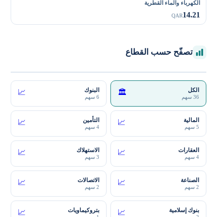
الكهرباء والماء القطرية
14.21
QAR
تصفّح حسب القطاع
الكل
البنوك
📈
🏛️
36 سهم
6 سهم
المالية
التأمين
📈
📈
5 سهم
4 سهم
العقارات
الاستهلاك
📈
📈
4 سهم
3 سهم
الصناعة
الاتصالات
📈
📈
2 سهم
2 سهم
بنوك إسلامية
بتروكيماويات
📈
📈
2 سهم
1 سهم