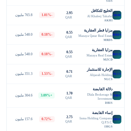
SIIS
الخليج للتكافل
2.95
-1.01%
765.8 مليون
AKHI
Al Khaleej Takaful
QAR
AKHI
مزايا قطر العقارية
0.55
-0.18%
548.0 مليون
MRDS
Mazaya Qatar Real Estate
QAR
MRDS
مزايا العقارية
0.55
-0.18%
548.0 مليون
MZCD
Mazaya Real Estate
QAR
MZCD
الإجارة للاستثمار
0.71
-1.53%
351.3 مليون
NLCS
Alijarah Holding
QAR
NLCS
دلالة القابضة
1.70
Dlala Brokerage &
+3.09%
304.6 مليون
DBIS
QAR
Investment
DBIS
إنماء القابضة
2.75
Inma Holding Company
-0.72%
157.6 مليون
IHGS
QAR
Q.P.S.C.
IHGS