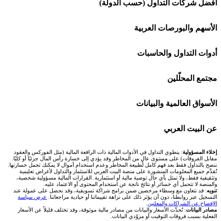
شركة Capital.com
أفضل شركات التداول (حسب الدولة)
افاتريد AvaTrade
شركات تداول في السعودية
الأسهم والبورصات العربية
اكسنس Exness
شركات تداول في الإمارات
🌍 كل البورصات العربية
أدوات التداول والحاسبات
منصة بينانس
شركات تداول في الكويت
🇸🇦 السوق السعودية
🕌 حاسبة الزكاة
مجتمع المحلّلين
Bybit باي بت
شركات تداول في قطر
🇦🇪 أسواق الإمارات
💱 محول العملات
🧱 حائط المجتمع
الأسواق العالمية والبيانات
شركة Xm
شركات تداول في البحرين
🇪🇬 البورصة المصرية
🧮 حاسبة حجم اللوت
🏆 لوحة المحلّلين
🌐 المؤشرات العالمية
عن البيت العربي
شركة Okx
شركات تداول في عُمان
🇰🇼 بورصة الكويت
📊 حاسبة قيمة النقطة
✍️ اكتب تحليلك
🥇 سعر الذهب اليوم
من نحن
إخلاء المسؤولية
: ينطوي التداول في الأدوات المالية ذات الرافعة المالية (مثل الفوركس والعقود
مقابل الفروقات) على مستوى عالٍ من المخاطر وقد يؤدي إلى خسارة رأس المال جزئيًا أو كليًا.
ننصح بالتداول فقط بعد فهم كامل لطبيعة المخاطر وعدم استخدام أموال لا يمكنك تحمل خسارتها.
اكس تي بي XTB
شركات تداول في الأردن
🇶🇦 بورصة قطر
💰 حاسبة ربح الفوركس
تُقدَّم جميع المعلومات المنشورة على منصة البيت العربي للاستثمار والتداول لأغراض تعليمية
🥇 أسعار الذهب والمعادن
تواصل معنا
وتثقيفية فقط، ولا تمثل بأي حال توصية مالية أو استثمارية. القرارات المالية مسؤولية شخصية،
والمنصة لا تتحمل أي خسائر أو نتائج ناتجة عن استخدام المحتوى أو الاعتماد عليه.
انتراكتيف بروكرز IBKR
تنويه
: قد نتعاون مع وسطاء مرخصين ضمن برامج شراكة تسويقية، وقد نحصل على عمولة عند
شركات تداول في العراق
🇯🇴 بورصة عمّان
📌 حاسبة النقاط المحورية
التسجيل عبر روابطنا، دون أن يؤثر ذلك على نزاهة تقييماتنا أو حيادية مراجعاتنا.
عرض سياسة
💱 أسعار العملات والفوركس
فريق المؤلفين
الإفصاح عن الشراكات والمعلنين
.
مصادر البيانات
: تُحدَّث الأسعار والبيانات من مصادر مالية موثوقة، وقد تختلف قليلاً عن الأسعار
شركات تداول في فلسطين
الفعلية بسبب فروقات التوقيت أو مزوّدي البيانات.
🇧🇭 بورصة البحرين
📏 حاسبة حجم المركز