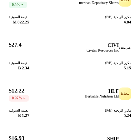
مختلط
QuantaSing Group Limited American Depositary Shares
0.5%
مكرر الربحية (P/E)
القيمة السوقية
822.25 M
4.84
$27.4
CIVI
غير محدد
Civitas Resources Inc
مكرر الربحية (P/E)
القيمة السوقية
2.34 B
5.15
$12.22
HLF
مختلط
Herbalife Nutrition Ltd
0.97%
مكرر الربحية (P/E)
القيمة السوقية
1.27 B
5.24
$16.93
SHIP