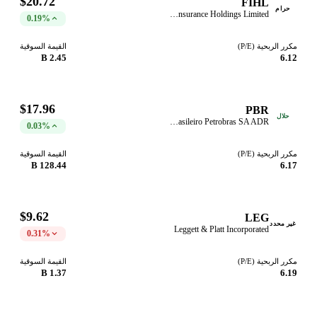
$20.72
FIHL
حرام
Fidelis Insurance Holdings Limited
0.19%
مكرر الربحية (P/E)
القيمة السوقية
2.45 B
6.12
$17.96
PBR
حلال
Petroleo Brasileiro Petrobras SA ADR
0.03%
مكرر الربحية (P/E)
القيمة السوقية
128.44 B
6.17
$9.62
LEG
غير محدد
Leggett & Platt Incorporated
0.31%
مكرر الربحية (P/E)
القيمة السوقية
1.37 B
6.19