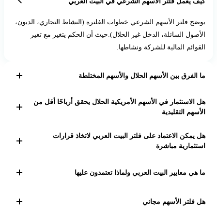
كيف يعمل فلتر الأسهم الشرعي في البيت العربي
يوضح فلتر الأسهم الشرعي خطوات الفلترة (النشاط التجاري، الديون،
الأصول السائلة، الدخل غير الحلال).حيث أن الحكم يتغير مع تغير
القوائم المالية للشركة ونشاطها.
ما الفرق بين الأسهم الحلال والأسهم المختلطة
نوضح أن الحلال نقي بالكامل، أما المختلط فقد يحتوي على نسب ربا
هل الاستثمار في الأسهم الأمريكية الحلال يحقق أرباحًا أقل من
أو أنشطة غير شرعية لكن ضمن الحدود.
الأسهم التقليدية
يبين فلتر الأسهم الشرعي كأداة أن العوائد تعتمد على السوق، وأن
هل يمكن الاعتماد على فلتر البيت العربي لاتخاذ قرارات
الاستثمار الحلال يوازن بين الربح والالتزام الشرعي
استثمارية مباشرة
أداة الفلتر الشرعي للأسهم هدفها الأساس اظهار الشفافية في بياناتنا
ما هي معايير البيت العربي ولماذا تعتمدون عليها
التي تعتمد على متابعة خبراء التحليل والأسهم - وأدوات وخوارزميات
خاصة بنا هدفها اعطاء المعلومة الصحيحة بهدف التعليم، لكن القرار
هيئة المحاسبة والمراجعة للمؤسسات المالية الإسلامية
(البيت العربي) هي الهيئة الدولية المتخصصة في وضع معايير
هل فلتر الأسهم مجاني
النهائي للاستثمار يقع على عاتق المستثمر بعد تقييم المخاطر.
المالية الإسلامية، ومقرّها البحرين. معاييرها معتمدة من أكثر