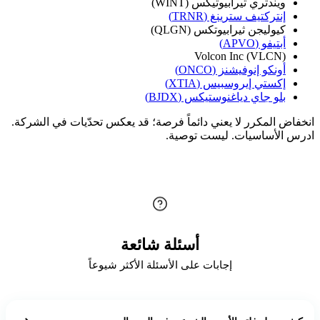
ويندتري ثيرابيوتيكس (WINT)
إنتركتيف سترينغ (TRNR)
كيوليجن ثيرابيوتكس (QLGN)
أبتيفو (APVO)
Volcon Inc (VLCN)
أونكو إنوفيشنز (ONCO)
إكستي إيروسبيس (XTIA)
بلو جاي دياغنوستيكس (BJDX)
انخفاض المكرر لا يعني دائماً فرصة؛ قد يعكس تحدّيات في الشركة.
ادرس الأساسيات. ليست توصية.
أسئلة شائعة
إجابات على الأسئلة الأكثر شيوعاً