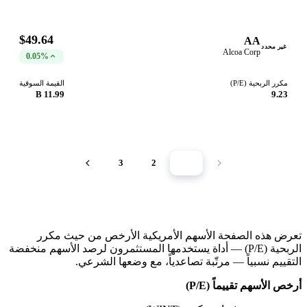
$49.64
AA
غير محدد
Alcoa Corp
0.05%
مكرر الربحية (P/E)
القيمة السوقية
11.99 B
9.23
3
2
1
تعرض هذه الصفحة الأسهم الأمريكية الأرخص من حيث مكرر
الربحية (P/E) — أداة يستخدمها المستثمرون لرصد الأسهم منخفضة
التقييم نسبياً — مرتّبة تصاعدياً، مع وضعها الشرعي.
أرخص الأسهم تقييماً (P/E)