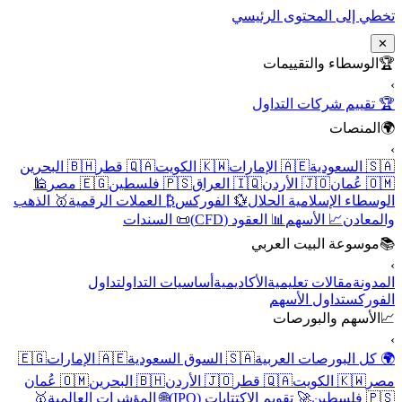
تخطي إلى المحتوى الرئيسي
✕
🏆
الوسطاء والتقييمات
›
🏆 تقييم شركات التداول
🌍
المنصات
›
🇸🇦 السعودية
🇦🇪 الإمارات
🇰🇼 الكويت
🇶🇦 قطر
🇧🇭 البحرين
🇴🇲 عُمان
🇯🇴 الأردن
🇮🇶 العراق
🇵🇸 فلسطين
🇪🇬 مصر
🕌
الوسطاء الإسلامية الحلال
💱 الفوركس
₿ العملات الرقمية
🥇 الذهب
والمعادن
📈 الأسهم
📊 العقود (CFD)
📜 السندات
📚
موسوعة البيت العربي
›
المدونة
مقالات تعليمية
الأكاديمية
أساسيات التداول
تداول
الفوركس
تداول الأسهم
📈
الأسهم والبورصات
›
🌍 كل البورصات العربية
🇸🇦 السوق السعودية
🇦🇪 الإمارات
🇪🇬
مصر
🇰🇼 الكويت
🇶🇦 قطر
🇯🇴 الأردن
🇧🇭 البحرين
🇴🇲 عُمان
🇵🇸 فلسطين
🚀 تقويم الاكتتابات (IPO)
🌐 المؤشرات العالمية
🥇