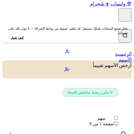
💬 واتساب
✈️ تليجرام
نختار جميع المنتجات بشكل مستقل. قد نتلقى عمولة من روابط الشركاء — لا يؤثر ذلك على
تقييماتنا.
كيف نعمل
الرئيسية
الأسهم
أرخص الأسهم تقييماً
مكرر ربحية منخفض (قيمة)
أرخص الأسهم الأمريكية تقييماً 2026
313
سهم
صفحة 1 من 9