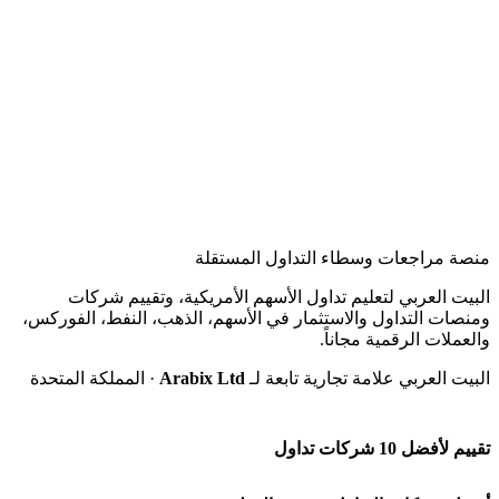
NYSE وNASDAQ مع التصنيف الشرعي المحدّث. يمكن
تصفية الأسهم حسب الحكم الشرعي والقطاع والقيمة
السوقية والسعر للعثور على الاستثمارات المناسبة.
منصة مراجعات وسطاء التداول المستقلة
البيت العربي لتعليم تداول الأسهم الأمريكية، وتقييم شركات
ومنصات التداول والاستثمار في الأسهم، الذهب، النفط، الفوركس،
والعملات الرقمية مجاناً.
البيت العربي علامة تجارية تابعة لـ
Arabix Ltd
· المملكة المتحدة
تقييم لأفضل 10 شركات تداول