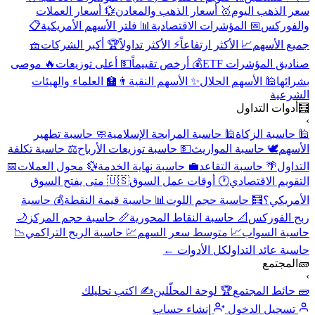
سعر الذهب اليوم
🥇 أسعار الذهب والمعادن
💱 أسعار العملات
والفوركس
📅 المؤشرات الاقتصادية
📊 فلتر الأسهم الأمريكية
📋
جميع الأسهم
📈 الأكثر ارتفاعاً
⚡ الأكثر تداولاً
🏆 أكبر الشركات
🧺
صناديق المؤشرات ETF
💰 أرخص تقييماً
💵 أعلى توزيعات
🔥 موصى
بشرائها
🕌 الأسهم الحلال
✨ الأسهم النقية
👨‍🏫 العلماء والهيئات
الشرعية
🧮
أدوات التداول
›
🕌 حاسبة الزكاة
🕌 حاسبة المرابحة الإسلامية
🧼 حاسبة تطهير
الأسهم
🕊️ حاسبة المواريث
💵 حاسبة توزيعات الأرباح
⚖️ حاسبة تكلفة
التداول
🌴 حاسبة التقاعد
💼 حاسبة نهاية الخدمة
💱 محول العملات
📅
التقويم الاقتصادي
🕐 أوقات عمل السوق
🇺🇸 متى يفتح السوق
الأمريكي؟
🧮 حاسبة حجم اللوت
📊 حاسبة قيمة النقطة
💰 حاسبة
ربح الفوركس
📐 حاسبة النقاط المحورية
📏 حاسبة حجم المركز
🌙
حاسبة السواب
📈 متوسط سعر السهم
💹 حاسبة الربح التراكمي
📉
حاسبة عائد التداول
كل الأدوات ←
🧱
المجتمع
›
🧱 حائط المجتمع
🏆 لوحة المحلّلين
✍️ اكتب تحليلك
تسجيل الدخول
إنشاء حساب