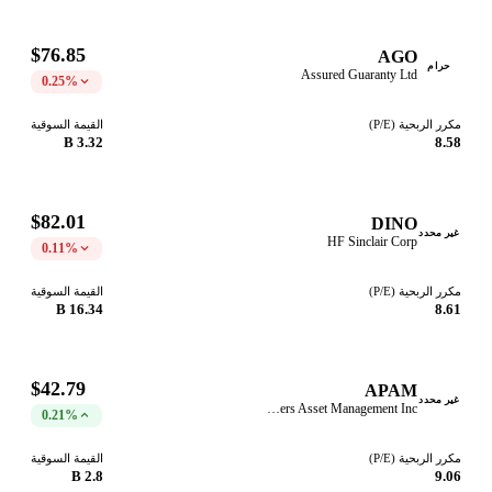
$76.85
AGO
حرام
Assured Guaranty Ltd
0.25%
مكرر الربحية (P/E)
القيمة السوقية
3.32 B
8.58
$82.01
DINO
غير محدد
HF Sinclair Corp
0.11%
مكرر الربحية (P/E)
القيمة السوقية
16.34 B
8.61
$42.79
APAM
غير محدد
Artisan Partners Asset Management Inc
0.21%
مكرر الربحية (P/E)
القيمة السوقية
2.8 B
9.06