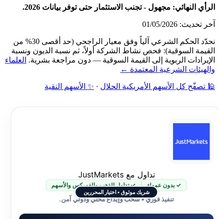
الرأي النهائي: مجهول - تجنب الاستثمار حتى توفر بيانات 2026.
آخر تحديث: 01/05/2026
نحدّد الحكم الشرعي آلياً وفق معيار الراجحي (حد أقصى 30% من
القيمة السوقية): فحص نشاط الشركة أولاً، ثم نسبة الديون ونسبة
الإيرادات الربوية إلى القيمة السوقية — دون مراجعة بشرية.
العلماء
والهيئات الشرعية المعتمدة ←
🕌 تصفّح كل الأسهم الأمريكية الحلال
·
✨ الأسهم النقية
تداول مع JustMarkets
✓ بدون عمولة
✓ تداول الذهب والفوركس والأسهم
شريك موثوق • اختيار المحررين
تنفيذ فوري • سحب وإيداع محلي ودولي آمن.