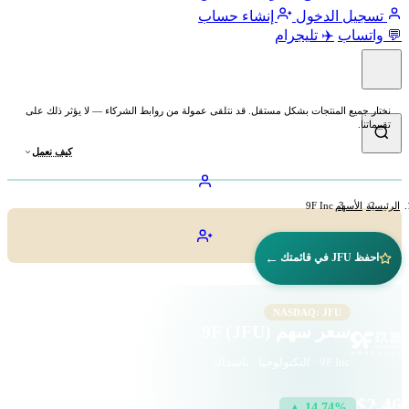
تسجيل الدخول
إنشاء حساب
💬 واتساب
✈️ تليجرام
نختار جميع المنتجات بشكل مستقل. قد نتلقى عمولة من روابط الشركاء — لا يؤثر ذلك على
تقييماتنا.
كيف نعمل
الرئيسية
الأسهم
9F Inc
←
احفظ JFU في قائمتك
NASDAQ: JFU
سعر سهم 9F (JFU)
9F Inc · التكنولوجيا · ناسداك
$2.46
▲ 14.74%