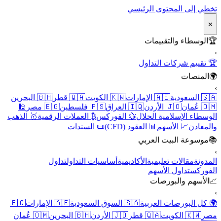
تخطي إلى المحتوى الرئيسي
✕
🏆
الوسطاء والتقييمات
›
🏆 تقييم شركات التداول
🌍
المنصات
›
🇸🇦 السعودية
🇦🇪 الإمارات
🇰🇼 الكويت
🇶🇦 قطر
🇧🇭 البحرين
🇴🇲 عُمان
🇯🇴 الأردن
🇮🇶 العراق
🇵🇸 فلسطين
🇪🇬 مصر
🕌
الوسطاء الإسلامية الحلال
💱 الفوركس
₿ العملات الرقمية
🥇 الذهب
والمعادن
📈 الأسهم
📊 العقود (CFD)
📜 السندات
📚
موسوعة البيت العربي
›
المدونة
مقالات تعليمية
الأكاديمية
أساسيات التداول
تداول
الفوركس
تداول الأسهم
📈
الأسهم والبورصات
›
🌍 كل البورصات العربية
🇸🇦 السوق السعودية
🇦🇪 الإمارات
🇪🇬
مصر
🇰🇼 الكويت
🇶🇦 قطر
🇯🇴 الأردن
🇧🇭 البحرين
🇴🇲 عُمان