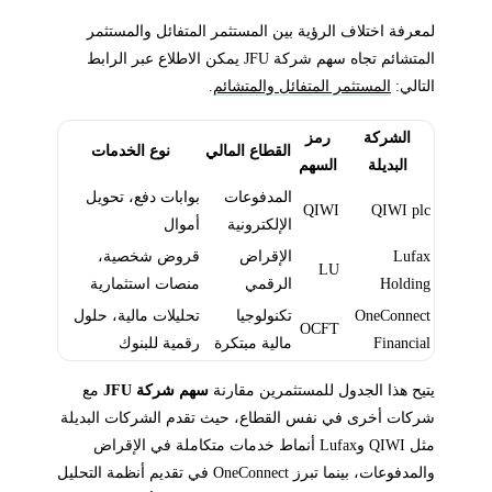
لمعرفة اختلاف الرؤية بين المستثمر المتفائل والمستثمر
المتشائم تجاه سهم شركة JFU يمكن الاطلاع عبر الرابط
التالي:
المستثمر المتفائل والمتشائم
.
الشركة
رمز
القطاع المالي
نوع الخدمات
البديلة
السهم
المدفوعات
بوابات دفع، تحويل
QIWI
QIWI plc
الإلكترونية
أموال
Lufax
الإقراض
قروض شخصية،
LU
Holding
الرقمي
منصات استثمارية
OneConnect
تكنولوجيا
تحليلات مالية، حلول
OCFT
Financial
مالية مبتكرة
رقمية للبنوك
يتيح هذا الجدول للمستثمرين مقارنة
سهم شركة JFU
مع
شركات أخرى في نفس القطاع، حيث تقدم الشركات البديلة
مثل QIWI وLufax أنماط خدمات متكاملة في الإقراض
والمدفوعات، بينما تبرز OneConnect في تقديم أنظمة التحليل