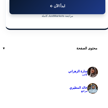
ابدأ الآن ←
مراجعة JustMarkets كاملة
محتوى الصفحة
سارة الزهراني
✓
كاتب
خالد المطيري
✓
مراجع