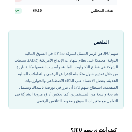
هدف المحللين
$9.10
+269.9%
الملخص
سهم JFU هو الرمز الممثل لشركة 9F Inc. في السوق المالية
الدولية، معتمدًا على نظام شهادات الإيداع الأمريكية (ADR). نشطت
الشركة في قطاع التكنولوجيا المالية، وأسست لنفسها مكانة بارزة
من خلال تقديم حلول متكاملة للإقراض الرقمي والتعاملات المالية
الحديثة. بفضل الاعتماد على الذكاء الاصطناعي والخوارزميات
المتقدمة، استطاع سهم JFU أن يبرز في بورصة ناسداك ويشمل
شريحة واسعة من المستثمرين. كما يعكس أداؤه مرونة الشركة في
التعامل مع متغيرات السوق وضغوط التنافس الرقمي.
كيف أشتري سهم JFU؟