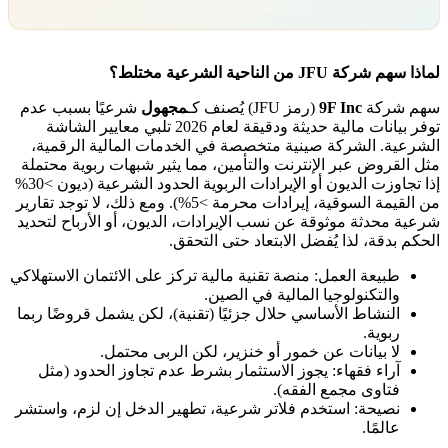
تداول بمسؤولية. رأس مالك معرّض للخطر.
لماذا سهم شركة JFU من الناحية الشرعية مختلط؟
سهم شركة
9F Inc
(رمز JFU) يُصنف كـ
مجهول
شرعيًا بسبب عدم
توفر بيانات مالية حديثة ودقيقة لعام 2026 تلبي معايير الشاشة
الشرعية. الشركة صينية متخصصة في الخدمات المالية الرقمية،
مثل القروض عبر الإنترنت والتأمين، مما يثير شبهات ربوية محتملة
إذا تجاوزت الديون أو الإيرادات الربوية الحدود الشرعية (ديون >30%
من القيمة السوقية، إيرادات محرمة >5%). ومع ذلك، لا توجد تقارير
شرعية محدثة موثوقة عن نسب الإيرادات، الديون، أو الأرباح لتحديد
الحكم بدقة، لذا يُفضل الابتعاد حتى التحقق.
طبيعة العمل: منصة تقنية مالية تركز على الائتمان الاستهلاكي
والتكنولوجيا المالية في الصين.
النشاط الأساسي حلال جزئيًا (تقنية)، لكن يشمل قروضًا ربما
ربوية.
لا بيانات عن خمور أو خنزير، لكن الربى محتمل.
آراء فقهاء: يجوز الاستثمار بشرط عدم تجاوز الحدود (مثل
فتاوى مجمع الفقه).
نصيحة: استخدم فلاتر شرعية، تطهير الدخل إن لزم، واستشر
عالمًا.