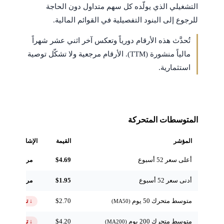
التشغيلي الذي يولّده كل سهم متداول دون الحاجة
للرجوع إلى البنود التفصيلية في القوائم المالية.
تُحدَّث هذه الأرقام دورياً وتعكس آخر اثني عشر شهراً
مالياً منشورة (TTM). الأرقام مرجعية ولا تشكّل توصية
استثمارية.
المتوسطات المتحركة
المؤشر
القيمة
الإشارة
أعلى سعر 52 أسبوع
$4.69
مرجعي
أدنى سعر 52 أسبوع
$1.95
مرجعي
متوسط متحرك 50 يوم
$2.70
↓ تحت
(MA50)
متوسط متحرك 200 يوم
$4.20
↓ تحت
(MA200)