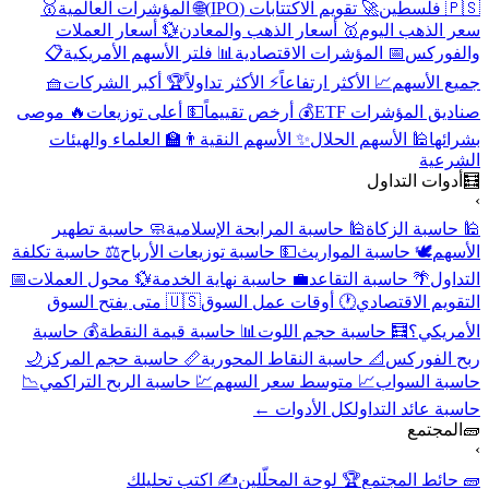
🇵🇸 فلسطين
🚀 تقويم الاكتتابات (IPO)
🌐 المؤشرات العالمية
🥇
سعر الذهب اليوم
🥇 أسعار الذهب والمعادن
💱 أسعار العملات
والفوركس
📅 المؤشرات الاقتصادية
📊 فلتر الأسهم الأمريكية
📋
جميع الأسهم
📈 الأكثر ارتفاعاً
⚡ الأكثر تداولاً
🏆 أكبر الشركات
🧺
صناديق المؤشرات ETF
💰 أرخص تقييماً
💵 أعلى توزيعات
🔥 موصى
بشرائها
🕌 الأسهم الحلال
✨ الأسهم النقية
👨‍🏫 العلماء والهيئات
الشرعية
🧮
أدوات التداول
›
🕌 حاسبة الزكاة
🕌 حاسبة المرابحة الإسلامية
🧼 حاسبة تطهير
الأسهم
🕊️ حاسبة المواريث
💵 حاسبة توزيعات الأرباح
⚖️ حاسبة تكلفة
التداول
🌴 حاسبة التقاعد
💼 حاسبة نهاية الخدمة
💱 محول العملات
📅
التقويم الاقتصادي
🕐 أوقات عمل السوق
🇺🇸 متى يفتح السوق
الأمريكي؟
🧮 حاسبة حجم اللوت
📊 حاسبة قيمة النقطة
💰 حاسبة
ربح الفوركس
📐 حاسبة النقاط المحورية
📏 حاسبة حجم المركز
🌙
حاسبة السواب
📈 متوسط سعر السهم
💹 حاسبة الربح التراكمي
📉
حاسبة عائد التداول
كل الأدوات ←
🧱
المجتمع
›
🧱 حائط المجتمع
🏆 لوحة المحلّلين
✍️ اكتب تحليلك