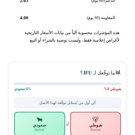
الدعم (60 يوم)
2.03
المقاومة (60 يوم)
4.00
هذه المؤشرات محسوبة آلياً من بيانات الأسعار التاريخية
لأغراض إعلامية فقط، وليست توصية بالشراء أو البيع.
📊
ما توقّعك لـ
JFU
؟
هبوطي
0
%
% صعودي
0
كن أول من يُسجّل توقّعه لهذا الأصل
🐂
🐻
أو
هبوطي
صعودي
Bullish
Bearish