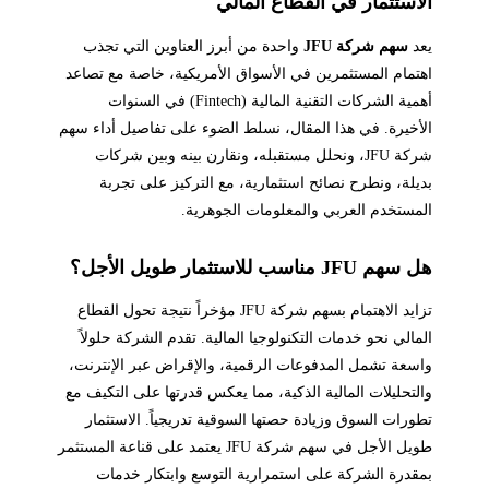
الاستثمار في القطاع المالي
يعد
سهم شركة JFU
واحدة من أبرز العناوين التي تجذب
اهتمام المستثمرين في الأسواق الأمريكية، خاصة مع تصاعد
أهمية الشركات التقنية المالية (Fintech) في السنوات
الأخيرة. في هذا المقال، نسلط الضوء على تفاصيل أداء سهم
شركة JFU، ونحلل مستقبله، ونقارن بينه وبين شركات
بديلة، ونطرح نصائح استثمارية، مع التركيز على تجربة
المستخدم العربي والمعلومات الجوهرية.
هل سهم JFU مناسب للاستثمار طويل الأجل؟
تزايد الاهتمام بسهم شركة JFU مؤخراً نتيجة تحول القطاع
المالي نحو خدمات التكنولوجيا المالية. تقدم الشركة حلولاً
واسعة تشمل المدفوعات الرقمية، والإقراض عبر الإنترنت،
والتحليلات المالية الذكية، مما يعكس قدرتها على التكيف مع
تطورات السوق وزيادة حصتها السوقية تدريجياً. الاستثمار
طويل الأجل في سهم شركة JFU يعتمد على قناعة المستثمر
بمقدرة الشركة على استمرارية التوسع وابتكار خدمات