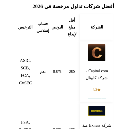
أفضل شركات تداول مرخصة في 2026
أقل
حساب
الشركة
مبلغ
البونص
الترخيص
إسلامي
لإيداع
ASIC,
SCB,
Capital.com -
20$
0.0%
نعم
FCA,
شركة كابيتال
CySEC
4/5
فتح حساب
FSA,
شركة Exness منذ