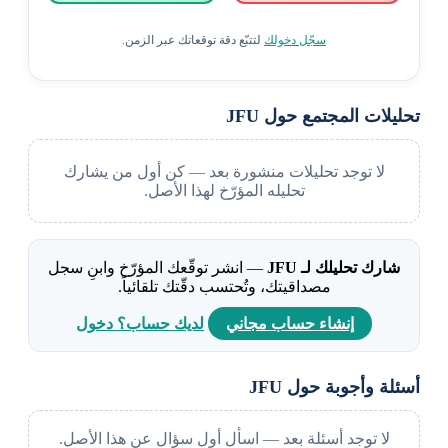
سجّل دخولك
لتتبّع دقة توقعاتك عبر الزمن.
تحليلات المجتمع حول JFU
لا توجد تحليلات منشورة بعد — كن أول من يشارك
تحليله المؤرّخ لهذا الأصل.
شارك تحليلك لـ JFU
— انشر توقّعك المؤرّخ وابنِ سجل
مصداقيتك، وتُحتسب دقّتك تلقائياً.
إنشاء حساب مجاني
لديك حساب؟ دخول
أسئلة وأجوبة حول JFU
لا توجد أسئلة بعد — اسأل أول سؤال عن هذا الأصل.