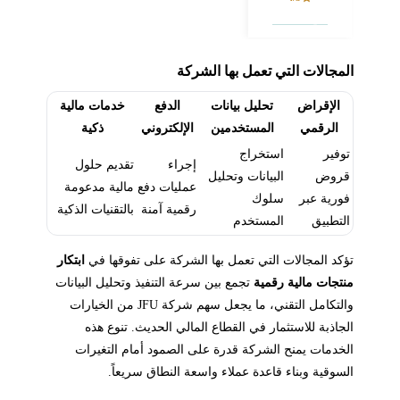
فتح حساب
المجالات التي تعمل بها الشركة
الإقراض
تحليل بيانات
الدفع
خدمات مالية
الرقمي
المستخدمين
الإلكتروني
ذكية
توفير
استخراج
إجراء
تقديم حلول
قروض
البيانات وتحليل
عمليات دفع
مالية مدعومة
فورية عبر
سلوك
رقمية آمنة
بالتقنيات الذكية
التطبيق
المستخدم
تؤكد المجالات التي تعمل بها الشركة على تفوقها في
ابتكار
منتجات مالية رقمية
تجمع بين سرعة التنفيذ وتحليل البيانات
والتكامل التقني، ما يجعل سهم شركة JFU من الخيارات
الجاذبة للاستثمار في القطاع المالي الحديث. تنوع هذه
الخدمات يمنح الشركة قدرة على الصمود أمام التغيرات
السوقية وبناء قاعدة عملاء واسعة النطاق سريعاً.