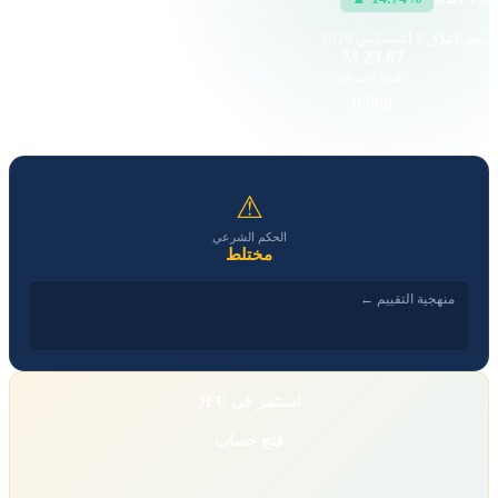
سعر إغلاق
5 أغسطس 2026
—
23.67 M
القيمة السوقية
حجم التداول
0.17
0.968
EPS
P/E
⚠
الحكم الشرعي
مختلط
منهجية التقييم ←
استثمر في JFU
فتح حساب