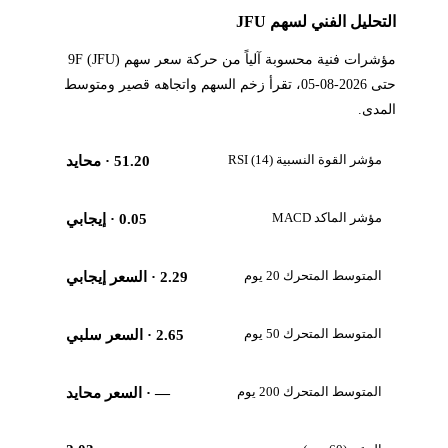
التحليل الفني لسهم JFU
مؤشرات فنية محسوبة آلياً من حركة سعر سهم 9F (JFU)
حتى 2026-08-05، تقرأ زخم السهم واتجاهه قصير ومتوسط
المدى.
مؤشر القوة النسبية RSI (14)
51.20
· محايد
مؤشر الماكد MACD
0.05
· إيجابي
المتوسط المتحرك 20 يوم
2.29
· السعر إيجابي
المتوسط المتحرك 50 يوم
2.65
· السعر سلبي
المتوسط المتحرك 200 يوم
—
· السعر محايد