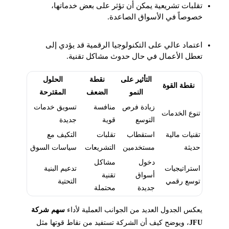
تقلبات تشريعية يمكن أن تؤثر على بعض خدماتها،
خصوصاً في الأسواق الصاعدة.
اعتماد عالي على التكنولوجيا الرقمية قد يؤدي إلى
تعطل الأعمال في حال حدوث مشاكل تقنية.
التأثير على
نقطة
الحلول
نقطة القوة
النمو
الضعف
المقترحة
زيادة فرص
منافسة
تسويق خدمات
تنوع الخدمات
التوسع
قوية
جديدة
تقنيات مالية
استقطاب
تقلبات
التكيف مع
حديثة
مستخدمين
التشريعات
سياسات السوق
دخول
مشاكل
استراتيجيات
تدعيم البنية
أسواق
تقنية
توسع رقمي
التحتية
جديدة
محتملة
يعكس الجدول العديد من الجوانب العملية لأداء
سهم شركة
JFU
، ويوضح كيف أن الشركة تستفيد من نقاط قوتها مثل