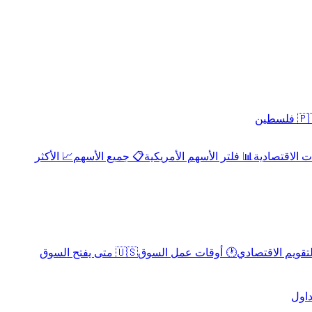
 فلسطين
 الاقتصادية
📊 فلتر الأسهم الأمريكية
📋 جميع الأسهم
📈 الأكثر
لتقويم الاقتصادي
🕐 أوقات عمل السوق
🇺🇸 متى يفتح السوق
داول