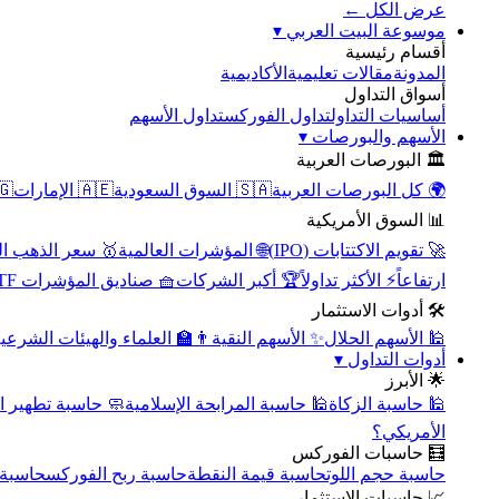
عرض الكل ←
▾
موسوعة البيت العربي
أقسام رئيسية
الأكاديمية
مقالات تعليمية
المدونة
أسواق التداول
تداول الأسهم
تداول الفوركس
أساسيات التداول
▾
الأسهم والبورصات
🏛️ البورصات العربية
مصر
🇦🇪 الإمارات
🇸🇦 السوق السعودية
🌍 كل البورصات العربية
📊 السوق الأمريكية
سعر الذهب اليوم
🌐 المؤشرات العالمية
🚀 تقويم الاكتتابات (IPO)
🧺 صناديق المؤشرات ETF
🏆 أكبر الشركات
⚡ الأكثر تداولاً
ارتفاعاً
🛠️ أدوات الاستثمار
‍🏫 العلماء والهيئات الشرعية
✨ الأسهم النقية
🕌 الأسهم الحلال
▾
أدوات التداول
🌟 الأبرز
سبة تطهير الأسهم
🕌 حاسبة المرابحة الإسلامية
🕌 حاسبة الزكاة
الأمريكي؟
🧮 حاسبات الفوركس
محورية
حاسبة ربح الفوركس
حاسبة قيمة النقطة
حاسبة حجم اللوت
📈 حاسبات الاستثمار