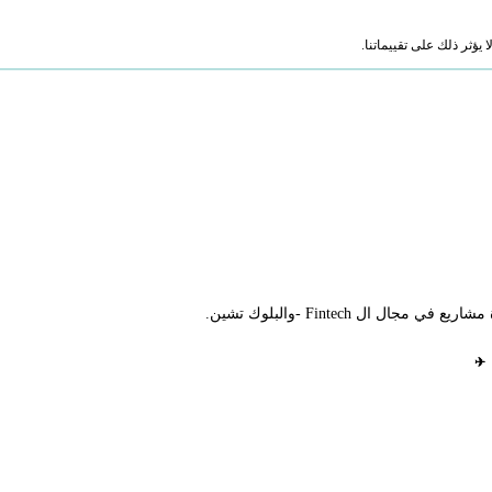
ؤثر ذلك على تقييماتنا.
 ال Fintech -والبلوك تشين.
✈