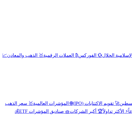
إسلامية الحلال
💱 الفوركس
₿ العملات الرقمية
🥇 الذهب والمعادن
📈
🚀 تقويم الاكتتابات (IPO)
🌐 المؤشرات العالمية
🥇 سعر الذهب
اً
⚡ الأكثر تداولاً
🏆 أكبر الشركات
🧺 صناديق المؤشرات ETF
💰