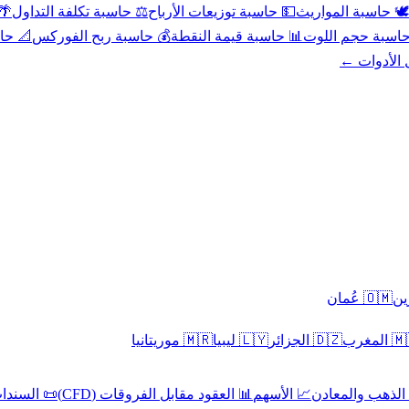
عد
⚖️ حاسبة تكلفة التداول
💵 حاسبة توزيعات الأرباح
🕊️ حاسبة المواريث
حورية
💰 حاسبة ربح الفوركس
📊 حاسبة قيمة النقطة
🧮 حاسبة حجم ال
كل الأدوا
🇴🇲 عُمان
🇲🇷 موريتانيا
🇱🇾 ليبيا
🇩🇿 الجزائر
🇲🇦 ا
 السندات
📊 العقود مقابل الفروقات (CFD)
📈 الأسهم
🥇 الذهب والمع