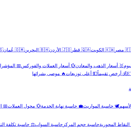
سطين
🇴🇲 عُمان
🇧🇭 البحرين
🇯🇴 الأردن
🇶🇦 قطر
🇰🇼 الكويت
🇪🇬 
 الاقتصادية
💱 أسعار العملات والفوركس
🥇 أسعار الذهب والمعادن
🥇 
🔥 موصى بشرائها
💵 أعلى توزيعات
💰 أرخص تقييماً

صادي
💱 محول العملات
💼 حاسبة نهاية الخدمة
🕊️ حاسبة المواريث
🧼 حا
اسبة تكلفة التداول
حاسبة السواب
حاسبة حجم المركز
حاسبة النقاط ال