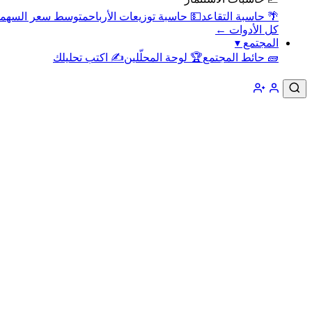
🌴 حاسبة التقاعد
💵 حاسبة توزيعات الأرباح
متوسط سعر السهم
كل الأدوات ←
المجتمع
▾
🧱 حائط المجتمع
🏆 لوحة المحلّلين
✍️ اكتب تحليلك