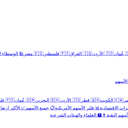
سلامية الحلال
🇪🇬 مصر
🇵🇸 فلسطين
🇮🇶 العراق
🇯🇴 الأردن
🇴
تداول 
🇵🇸 فلسطين
🇴🇲 عُمان
🇧🇭 البحرين
🇯🇴 الأردن
🇶🇦 قطر
🇰🇼 الكويت
 الأكثر ارتفاعاً
📋 جميع الأسهم
📊 فلتر الأسهم الأمريكية
📅 المؤشرات ا
👨‍🏫 العلماء والهيئات الشرعية
✨ الأسهم ال