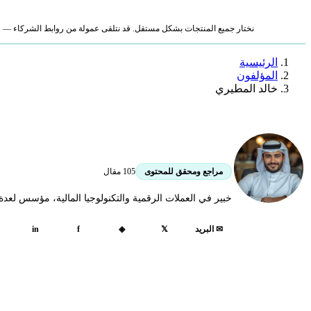
نختار جميع المنتجات بشكل مستقل. قد نتلقى عمولة من روابط الشركاء — لا ي
الرئيسية
المؤلفون
خالد المطيري
خالد المطيري
105 مقال
مراجع ومحقق للمحتوى
خبير في العملات الرقمية والتكنولوجيا المالية، مؤسس لعدة مشاريع في مجال
in
f
✉ البريد
𝕏
◈