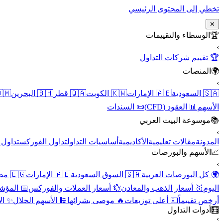
تخطي إلى المحتوى الرئيسي
✕
الوسطاء والتقييمات
🏆
›
🏆 تقييم شركات التداول
المنصات
🌍
›
 عُمان
🇧🇭 البحرين
🇶🇦 قطر
🇰🇼 الكويت
🇦🇪 الإمارات
🇸🇦 السعودية
📜 السندات
📊 العقود (CFD)
الأسهم
موسوعة البيت العربي
📚
›
الأسهم
تداول الفوركس
أساسيات التداول
الأكاديمية
مقالات تعليمية
المدونة
الأسهم والبورصات
📈
›
🇪🇬 مصر
🇦🇪 الإمارات
🇸🇦 السوق السعودية
🌍 كل البورصات العربية
لاقتصادية
💱 أسعار العملات والفوركس
🥇 أسعار الذهب والمعادن
اليوم
نقية
🕌 الأسهم الحلال
🔥 موصى بشرائها
💵 أعلى توزيعات
أرخص تقييماً
أدوات التداول
🧮
›