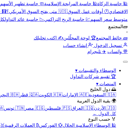
🕌 حاسبة الزكاة
🕌 حاسبة المرابحة الإسلامية
🧼 حاسبة تطهير الأسهم
الاقتصادي
🕐 أوقات عمل السوق
🇺🇸 متى يفتح السوق الأمريكي؟
🧮 
متوسط سعر السهم
💹 حاسبة الربح التراكمي
📉 حاسبة عائد التداول
كل 
🧱
المجتمع
›
🧱 حائط المجتمع
🏆 لوحة المحلّلين
✍️ اكتب تحليلك
تسجيل الدخول
إنشاء حساب
💬 واتساب
✈️ تليجرام
الوسطاء والتقييمات
▾
🏆 تقييم شركات التداول
المنصات
▾
🌅 دول الخليج
🇸🇦 السعودية
🇦🇪 الإمارات
🇰🇼 الكويت
🇶🇦 قطر
🇧🇭 البحرين
🌍 بقية الدول العربية
🇯🇴 الأردن
🇮🇶 العراق
🇵🇸 فلسطين
🇪🇬 مصر
🇹🇳 تونس
🇲🇦 
كل الدول ←
🏅 حسب النوع
🕌 الوسطاء الإسلامية الحلال
💱 الفوركس
₿ العملات الرقمية
🥇 