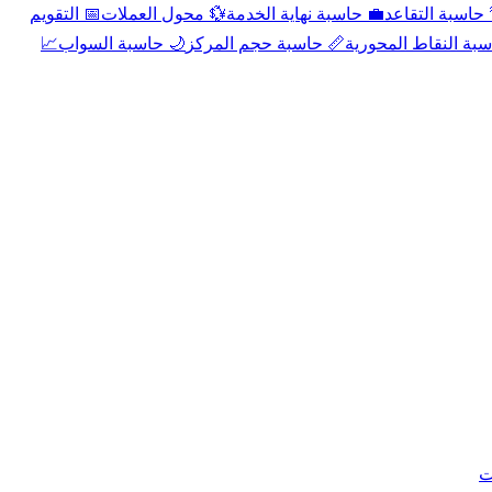
📅 التقويم
💱 محول العملات
💼 حاسبة نهاية الخدمة
🌴 حاسبة التقا
📈
🌙 حاسبة السواب
📏 حاسبة حجم المركز
📐 حاسبة النقاط الم
