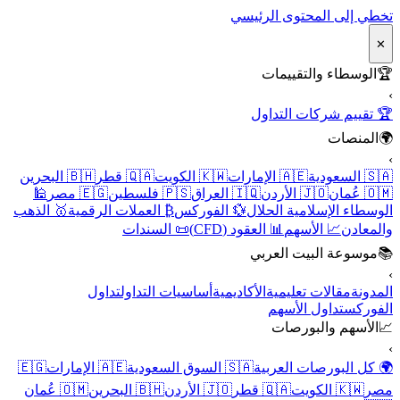
تخطي إلى المحتوى الرئيسي
✕
🏆
الوسطاء والتقييمات
›
🏆 تقييم شركات التداول
🌍
المنصات
›
🇸🇦 السعودية
🇦🇪 الإمارات
🇰🇼 الكويت
🇶🇦 قطر
🇧🇭 البحرين
🇴🇲 عُمان
🇯🇴 الأردن
🇮🇶 العراق
🇵🇸 فلسطين
🇪🇬 مصر
🕌
الوسطاء الإسلامية الحلال
💱 الفوركس
₿ العملات الرقمية
🥇 الذهب
والمعادن
📈 الأسهم
📊 العقود (CFD)
📜 السندات
📚
موسوعة البيت العربي
›
المدونة
مقالات تعليمية
الأكاديمية
أساسيات التداول
تداول
الفوركس
تداول الأسهم
📈
الأسهم والبورصات
›
🌍 كل البورصات العربية
🇸🇦 السوق السعودية
🇦🇪 الإمارات
🇪🇬
مصر
🇰🇼 الكويت
🇶🇦 قطر
🇯🇴 الأردن
🇧🇭 البحرين
🇴🇲 عُمان