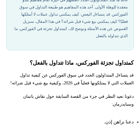
معقدة للوهلة الأولى. أحد هذه المفاهيم هو طبيعة التداول في سوق
العوامل المؤثرة الرئيسية على تداول الفوركس
الفوركس. قد يتساءل البعض: كيف يمكنني تداول عملات لا أمتلكها
فعليًا؟ كيف يمكنني بيع شيء قبل شرائه؟ في هذا المقال، سنزيل
من أين تأتي أسعار الصرف فى سوق الفوركس؟
الغموض عن هذه الأسئلة ونوضح لك، كمتداول تجزئة في الفوركس، ما
الذي تتداوله بالفعل
أرقام على الشاشة
أفضل شركات تداول مرخصة في 2026
كمتداول تجزئة الفوركس، ماذا تتداول بالفعل؟
قد يتساءل المتداولون الجدد في سوق الفوركس عن كيفية تداول
إخلاء المسؤولية وتنويه المخاطر
العملات التي لا يمتلكونها فعلياً في 2026، وكيفية بيع شيء قبل شرائه!
هل تريد المساعدة في بدء التداول على عقود الفرق cfd؟
دعونا نعيد النظر في جزء من القصة السابقة حول نقاش باتمان
وسبايدرمان:
دعنا نراهن إذن.