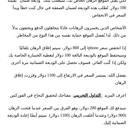
لكي يقبل الموقع الرهان الخاص بك، سيطلب منك "وديعة ضمان" بقيمة
100 دولار. تُطلب هذه الوديعة لضمان الصفقة في حال كنت خطأ وبدأ
السعر في الانخفاض.
الأشخاص الذين يخسرون الرهانات عادتًا يتجاهلون الدفع ويختفون بدلاً
من ذلك. لذا يُفضل الموقع حماية نفسه من هذا النوع من المخاطر.
إذا انخفض سعر iphone إلى 800 دولار، سيتم إغلاق الرهان تلقائيًا
وسيحتفظ الموقع بالوديعة البالغة 100 دولار لتغطية الخسارة الخاصة بك.
ولكن إذا كُنت الفائز، فسوف تحصل على الوديعة الضمانية مرة أخرى.
بفضل الله، يستمر السعر في الارتفاع إلى 1100 دولار وقررت إغلاق
الرهان.
اعرف المزيد :
التداول التجريبي
: مفتاحك لتحقيق النجاح في الفوركس
سيدفع لك الموقع 200 دولار، وهو الفرق بين السعر عندما فتحت الرهان
(900 دولار) وعندما أغلقت الرهان (1100 دولار). سيتم أيضًا إعادة الوديعة
الضمانية إليك.