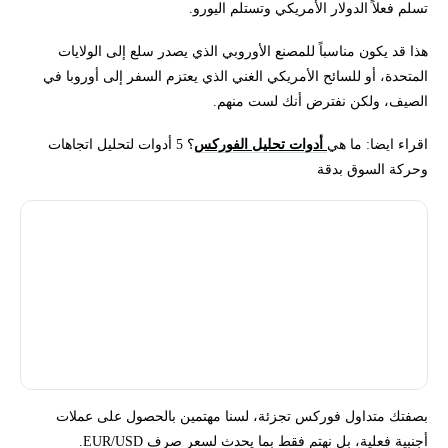
تسلم فعلاً الدولار الأمريكي وتستلم اليورو.
هذا قد يكون مناسباً للمصنع الأوروبي الذي يصدر سلع إلى الولايات
المتحدة، أو للسائح الأمريكي الغني الذي يعتزم السفر إلى أوروبا في
الصيف، ولكن نفترض أنك لست منهم.
اقراء ايضا: ما هي
أدوات تحليل الفوركس
؟ 5 أدوات لتحليل اتجاهات
وحركة السوق بدقة
مفهوم تداول الفوركس النقدي الفوري (Spot FX) يشبه تداول العقود
الآجلة (Futures)، حيث يقوم المتداول بشراء وبيع اتفاقيات لتسلم أو
تسليم أصل أساسي في وقت محدد في المستقبل. ومع ذلك، هناك
اختلاف كبير في الإطار الزمني بينهما. الفوركس النقدي الفوري يتم
تسليمه خلال عدة أيام فقط، بينما تسلم العقود الآجلة يتم فيه بعد عدة
أشهر.
بصفتك متداول فوركس تجزئة، لسنا مهتمين بالحصول على عملات
أجنبية فعلية، بل نهتم فقط بما يحدث لسعر صرف EUR/USD.