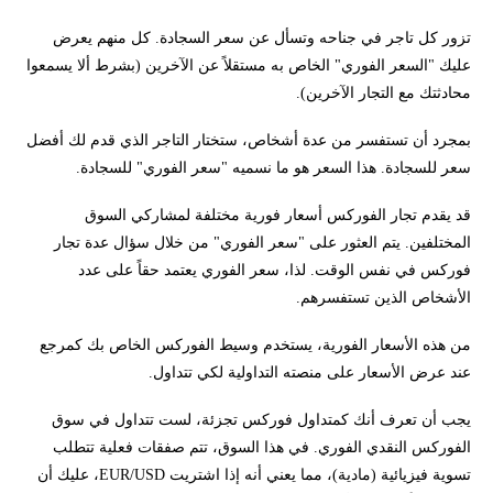
تزور كل تاجر في جناحه وتسأل عن سعر السجادة. كل منهم يعرض
عليك "السعر الفوري" الخاص به مستقلاً عن الآخرين (بشرط ألا يسمعوا
محادثتك مع التجار الآخرين).
بمجرد أن تستفسر من عدة أشخاص، ستختار التاجر الذي قدم لك أفضل
سعر للسجادة. هذا السعر هو ما نسميه "سعر الفوري" للسجادة.
قد يقدم تجار الفوركس أسعار فورية مختلفة لمشاركي السوق
المختلفين. يتم العثور على "سعر الفوري" من خلال سؤال عدة تجار
فوركس في نفس الوقت. لذا، سعر الفوري يعتمد حقاً على عدد
الأشخاص الذين تستفسرهم.
من هذه الأسعار الفورية، يستخدم وسيط الفوركس الخاص بك كمرجع
عند عرض الأسعار على منصته التداولية لكي تتداول.
يجب أن تعرف أنك كمتداول فوركس تجزئة، لست تتداول في سوق
الفوركس النقدي الفوري. في هذا السوق، تتم صفقات فعلية تتطلب
تسوية فيزيائية (مادية)، مما يعني أنه إذا اشتريت EUR/USD، عليك أن