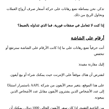
تذكر، نحن ببساطة نضع رهانات على حركة أسعار صرف أزواج العملات
ونحاول الربح من ذلك.
إذا كنت لا تتعامل في صفقات فورية، فما الذي تتداوله بالضبط؟
أرقام على الشاشة
أنت حرفياً تضع رهانات على ما إذا كانت الأرقام على الشاشة سترتفع أو
تنخفض.
إليك مقارنة مفيدة:
لنفترض أن هناك موقعاً على الإنترنت حيث يمكنك شراء أو بيع آيفون.
على هذا الموقع، يتغير سعر الآيفون من شركة AAPL باستمرار استنادًا
إلى عدد الأشخاص الذين يشترون الآيفون مقابل عدد الأشخاص الذين
يبيعونه.
من الناحية التقنية، إذا كان سعر الآيفون الحالي 1000 دولار، يمكنك أن