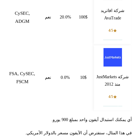
شركة افاتريد
CySEC,
100$
20.0%
نعم
AvaTrade
ADGM
4/5
فتح حساب
FSA, CySEC,
شركة JustMarkets
10$
0.0%
نعم
FSCM
منذ 2012
4/5
فتح حساب
أي يمكنك استبدال آيفون واحد بمبلغ 900 يورو.
في هذا المثال، سنفترض أن الآيفون مسعر بالدولار الأمريكي.