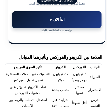
شريك موثوق • اختيار المحررين
تنفيذ فوري • سحب وإيداع محلي ودولي آمن.
ابدأ الآن ←
مراجعة JustMarkets كاملة
العلاقة بين الكريبتو والفوركس وتأثيرهما المتبادل
الجانب
الفوركس
الكريبتو
تأثير السوق المزدوج
7 تريليون
2.7 تريليون
التحويلات عبر العملات المستقرة
السيولة
دولار يومياً
دولار
تسهل تداول الفوركس
مستقر
تقلب الكريبتو قد يؤثر على
الاستقرار
متقلب بشدة
نسبياً
معنويات الفوركس
فرص
متزايدة عبر
استغلال التقلبات والربط بين
أقل شيوعاً
التحوط
منصات DeFi
الأسواق