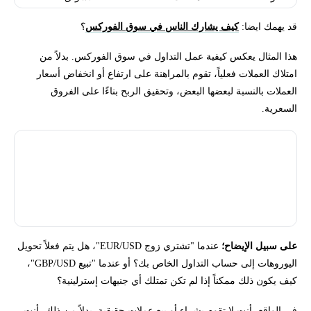
قد يهمك ايضا:
كيف يشارك الناس في سوق الفوركس
؟
هذا المثال يعكس كيفية عمل التداول في سوق الفوركس. بدلاً من
امتلاك العملات فعلياً، تقوم بالمراهنة على ارتفاع أو انخفاض أسعار
العملات بالنسبة لبعضها البعض، وتحقيق الربح بناءًا على الفروق
السعرية.
إذا لم تكن تعرف القصة المذكورة أعلاه، فهذا يعني أنك لم تقرأ درسنا
السابق حول كيفية عمل وسطاء الفوركس، الذي كان يتضمن قصة
باتمان وسبايدرمان مع تداول العملات. ننصح بشدة بقراءة هذا الدرس
أولاً.
على سبيل الإيضاح؛
عندما "تشتري زوج EUR/USD"، هل يتم فعلاً تحويل
اليوروهات إلى حساب التداول الخاص بك؟ أو عندما "تبيع GBP/USD"،
كيف يكون ذلك ممكناً إذا لم تكن تمتلك أي جنيهات إسترلينية؟
في الواقع، أنت لا تقوم بشراء أو بيع عملات حقيقية. بدلاً من ذلك، أنت