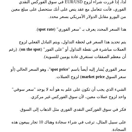
لذا، إذا قررت شراء لزوج EUR/USD في سوق الفوركس النقدي
الفوري، فأنت تتعامل مع عقد ينص على أنك ستحصل على مبلغ معين
من اليورو مقابل الدولار الأمريكي بسعر محدد.
هذا السعر المحدد يعرف بـ "سعر الفوري" (
spot rate
).
يتم تحديد هذا السعر في لحظة التداول، ويتم التبادل الفعلي لزوج
العملات مباشرة في نقطة التداول أو "على الفور" (
on the spot
). (رغم
أن معظم الصفقات تستغرق عادة يومين للتسوية).
سعر الفوري يُشار إليه أيضاً باسم "
spot price
"، وهو السعر الحالي (أو
سعر السوق
market price
) لزوج العملات.
الشيء الذي يجب أن تكون على علم به هو أنه لا يوجد "سعر سوقي"
واحد لزوج عملات معين، لأن سوق الفوركس غير مركزي.
فكر في سوق الفوركس النقدي الفوري مثل الذهاب إلى السوق.
على سبيل المثال، ترغب في شراء سجادة وهناك 10 تجار يبيعون هذه
السجادة.