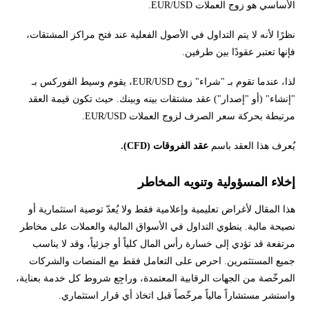
الأساسي هو زوج العملات EUR/USD.
نظرًا لأنه لا يتم التداول في الأصول الفعلية عند فتح مراكز المشتقات،
فإنها تعتبر عقودًا بين طرفين.
لذا، عندما تقوم بـ "شراء" زوج EUR/USD، يقوم وسيط الفوركس بـ
"إنشاء" (أو "إصدار") عقد مشتقات بينه وبينك. حيث تكون قيمة العقد
مرتبطة بحركة سعر الصرف لزوج العملات EUR/USD.
يُعرف هذا العقد باسم
عقد الفروقات (CFD).
إخلاء المسؤولية وتنويه المخاطر
هذا المقال لأغراض تعليمية وإعلامية فقط ولا يُعدّ توصية استثمارية أو
نصيحة مالية. ينطوي التداول في الأسواق المالية والعملات على مخاطر
مرتفعة قد تؤدي إلى خسارة رأس المال كلياً أو جزئياً، وقد لا يناسب
جميع المستثمرين. احرص على التعامل فقط مع المنصات والشركات
المرخّصة من الجهات الرقابية المعتمدة، وراجِع شروط كل خدمة بعناية،
واستشر مستشاراً مالياً مرخّصاً قبل اتخاذ أي قرار استثماري.