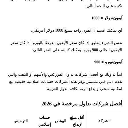
تكتبه على النحو التالي:
آيفون/دولار = 1000
أي يمكنك استبدال آيفون واحد بمبلغ 1000 دولار أمريكي.
نفس الشيء ينطبق إذا كان سعر الآيفون معرضًا باليورو. إذا كان سعر
الآيفون الحالي 900 يورو، يمكنك كتابته على النحو التالي:
آيفون/يورو = 900
ابدأ تداولك مع أفضل شركات تداول الفوركس والأسهم أو الذهب والتي
تقدم دعم فني مستمر توفر هذه الشركات حسابات اسلامية حقيقية مع
امكانية سحب وايداع مرنة لكافة الدول العربية
أفضل شركات تداول مرخصة في 2026
أقل مبلغ
حساب
الشركة
البونص
الترخيص
لإيداع
إسلامي