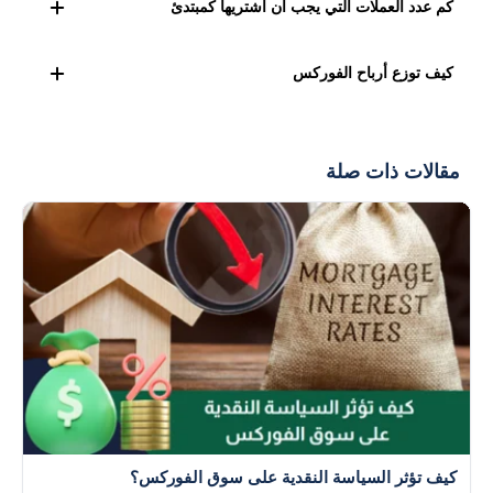
كم عدد العملات التي يجب أن أشتريها كمبتدئ
وسيط مرخص، ثم ابحث عن زوج العملة التي تريد شراءها،
وأدخل الأمر. تأكد من فهمك لرسوم التداول.
كمبتدئ، ابدأ بشراء عدد قليل من العملات مثل الدولار واليورو
كيف توزع أرباح الفوركس
والين (1-7) لتقليل المخاطر. اختر أسهمًا في شركات كبيرة
ومستقرة لتتعلم دون مخاطر كبيرة.
توزيعات أرباح الفوركس والتداول تعتمد على سياسة الشركة.
عادة، يتم توزيع الأرباح بشكل دوري (ربع سنوي أو سنوي)
مقالات ذات صلة
للمساهمين المسجلين في تاريخ محدد اذا كان نظام بوت التداول
أو النسخ.
كيف تؤثر السياسة النقدية على سوق الفوركس؟