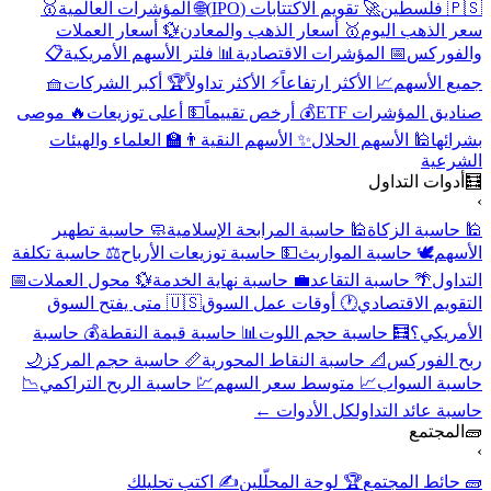
🇵🇸 فلسطين
🚀 تقويم الاكتتابات (IPO)
🌐 المؤشرات العالمية
🥇
سعر الذهب اليوم
🥇 أسعار الذهب والمعادن
💱 أسعار العملات
والفوركس
📅 المؤشرات الاقتصادية
📊 فلتر الأسهم الأمريكية
📋
جميع الأسهم
📈 الأكثر ارتفاعاً
⚡ الأكثر تداولاً
🏆 أكبر الشركات
🧺
صناديق المؤشرات ETF
💰 أرخص تقييماً
💵 أعلى توزيعات
🔥 موصى
بشرائها
🕌 الأسهم الحلال
✨ الأسهم النقية
👨‍🏫 العلماء والهيئات
الشرعية
🧮
أدوات التداول
›
🕌 حاسبة الزكاة
🕌 حاسبة المرابحة الإسلامية
🧼 حاسبة تطهير
الأسهم
🕊️ حاسبة المواريث
💵 حاسبة توزيعات الأرباح
⚖️ حاسبة تكلفة
التداول
🌴 حاسبة التقاعد
💼 حاسبة نهاية الخدمة
💱 محول العملات
📅
التقويم الاقتصادي
🕐 أوقات عمل السوق
🇺🇸 متى يفتح السوق
الأمريكي؟
🧮 حاسبة حجم اللوت
📊 حاسبة قيمة النقطة
💰 حاسبة
ربح الفوركس
📐 حاسبة النقاط المحورية
📏 حاسبة حجم المركز
🌙
حاسبة السواب
📈 متوسط سعر السهم
💹 حاسبة الربح التراكمي
📉
حاسبة عائد التداول
كل الأدوات ←
🧱
المجتمع
›
🧱 حائط المجتمع
🏆 لوحة المحلّلين
✍️ اكتب تحليلك