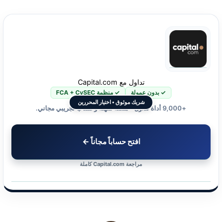
تداول مع Capital.com
✓ بدون عمولة
✓ منظمة FCA + CySEC
شريك موثوق • اختيار المحررين
+9,000 أداة تداول • منصة سهلة وحساب تجريبي مجاني.
افتح حساباً مجاناً ←
مراجعة Capital.com كاملة