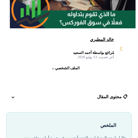
خالد المطيري
خ
مُراجَع بواسطة أحمد السعيد
✓
آخر تحديث: 13 يوليو 2026
الملف الشخصي
←
📋 محتوى المقال
كمتداول تجزئة الفوركس، ماذا تتداول بالفعل؟
الملخص
العلاقة بين الكريبتو والفوركس وتأثيرهما المتبادل
غالبا ما يجد المتداولون الجدد أنفسهم في حيرة أمام مفاهيم تبدو