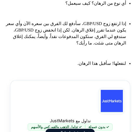
أي نوع من الرهان؟ كيف سيعمل؟
إذا ارتفع زوج GBP/USD، سأدفع لك الفرق بين سعره الآن وأي سعر
يكون عندما تقرر إغلاق الرهان. لكن إذا انخفض زوج GBP/USD،
ستدفع لي الفرق. ستكون المدفوعات نقداً. وأيضاً، يمكنك إغلاق
الرهان متى شئت. ما رأيك؟
لنفعلها! سأقبل هذا الرهان.
تداول مع JustMarkets
✓ بدون عمولة
✓ تداول الذهب والفوركس والأسهم