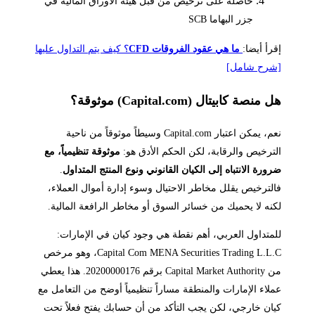
حاصلة على ترخيص من قبل هيئة الأوراق المالية في
جزر البهاما SCB
إقرأ أيضا:
ما هي عقود الفروقات CFD
؟ كيف يتم التداول عليها
[شرح شامل]
هل منصة كابيتال (Capital.com) موثوقة؟
نعم، يمكن اعتبار Capital.com وسيطاً موثوقاً من ناحية
الترخيص والرقابة، لكن الحكم الأدق هو:
موثوقة تنظيمياً، مع
ضرورة الانتباه إلى الكيان القانوني ونوع المنتج المتداول
.
فالترخيص يقلل مخاطر الاحتيال وسوء إدارة أموال العملاء،
لكنه لا يحميك من خسائر السوق أو مخاطر الرافعة المالية.
للمتداول العربي، أهم نقطة هي وجود كيان في الإمارات:
Capital Com MENA Securities Trading L.L.C، وهو مرخص
من Capital Market Authority برقم 20200000176. هذا يعطي
عملاء الإمارات والمنطقة مساراً تنظيمياً أوضح من التعامل مع
كيان خارجي، لكن يجب التأكد من أن حسابك يفتح فعلاً تحت