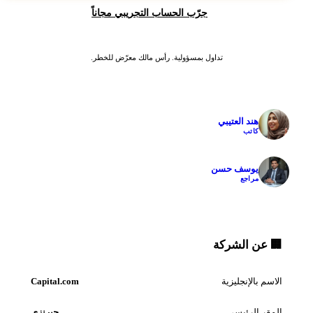
جرّب الحساب التجريبي مجاناً
تداول بمسؤولية. رأس مالك معرّض للخطر.
✓
هند العتيبي
كاتب
✓
يوسف حسن
مراجع
🏢 عن الشركة
الاسم بالإنجليزية
Capital.com
المقر الرئيسي
جيرنزي