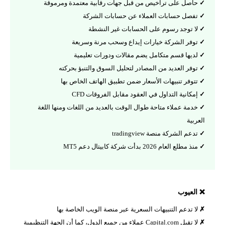
حاصل على تراخيص من قبل جهات رقابية معتمدة ومرموقة
تفصل حسابات العملاء عن حسابات الشركة
لا توجد رسوم على الحسابات غير النشطة
توفر الشركة خيارات إيداع وسحب مرنة وسريعة
لديها قسم متكامل يضم مقالات ودورات تعليمية
توفر العديد من المصادر لتحليل السوق والتنبؤ بحركته
تتوفر تنبيهات الأسعار ضمن تطبيق الهاتف الخاص بها
إمكانية التداول في العقود مقابل الفروقات CFD
خدمة عملاء متاحة طوال الوقت بالعديد من اللغات ومنها اللغة
العربية
تدعم الشركة منصة tradingview
منذ مطلع العام 2026 بدأت شركة كابيتال دعم MT5
❌ العيوب
لا تدعم التنبيهات السعرية عبر منصة الويب الخاصة بها
لا تقبل Capital.com عملاء من جميع الدول، كما أن الجهة التنظيمية