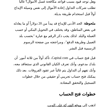
وهل توجد قيود بسبب قواعد مكافحة غسل الأموال؟ غالباً
تطلب شركات التداول إعادة الأموال إلى نفس وسيلة الإيداع
أولاً قبل استخدام طريقة بديلة.
ملحوظة
: الحد الأدنى للإيداع قد يبدأ من 20 دولاراً أو ما يعادله
في بعض المناطق، وقد يختلف في التحويل البنكي أو حسب
العملة والبلد. لذلك يجب ذكر الرقم مع عبارة “بحسب بلد
العميل وطريقة الدفع”، ومراجعته من صفحة الرسوم
الرسمية قبل النشر.
قبل فتح حساب في Capital.com، تأكد أولاً من ثلاثة أمور: أن
بلدك مدعوم، وأنك تعرف الكيان القانوني الذي ستتعاقد معه،
وأنك تفهم أن التداول يتم غالباً عبر عقود الفروقات. بعد ذلك
يمكنك فتح حساب تجريبي أو حقيقي من خلال خطوات
التسجيل والتحقق المعتادة.
خطوات فتح الحساب
اذهب إلى
موقع الشركة على الويب
.