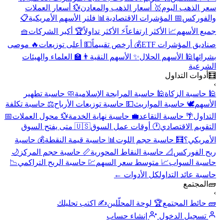
سعر الذهب اليوم
🥇 أسعار الذهب والمعادن
💱 أسعار العملات
والفوركس
📅 المؤشرات الاقتصادية
📊 فلتر الأسهم الأمريكية
📋
جميع الأسهم
📈 الأكثر ارتفاعاً
⚡ الأكثر تداولاً
🏆 أكبر الشركات
🧺
صناديق المؤشرات ETF
💰 أرخص تقييماً
💵 أعلى توزيعات
🔥 موصى
بشرائها
🕌 الأسهم الحلال
✨ الأسهم النقية
👨‍🏫 العلماء والهيئات
الشرعية
🧮
أدوات التداول
›
🕌 حاسبة الزكاة
🕌 حاسبة المرابحة الإسلامية
🧼 حاسبة تطهير
الأسهم
🕊️ حاسبة المواريث
💵 حاسبة توزيعات الأرباح
⚖️ حاسبة تكلفة
التداول
🌴 حاسبة التقاعد
💼 حاسبة نهاية الخدمة
💱 محول العملات
📅
التقويم الاقتصادي
🕐 أوقات عمل السوق
🇺🇸 متى يفتح السوق
الأمريكي؟
🧮 حاسبة حجم اللوت
📊 حاسبة قيمة النقطة
💰 حاسبة
ربح الفوركس
📐 حاسبة النقاط المحورية
📏 حاسبة حجم المركز
🌙
حاسبة السواب
📈 متوسط سعر السهم
💹 حاسبة الربح التراكمي
📉
حاسبة عائد التداول
كل الأدوات ←
🧱
المجتمع
›
🧱 حائط المجتمع
🏆 لوحة المحلّلين
✍️ اكتب تحليلك
تسجيل الدخول
إنشاء حساب