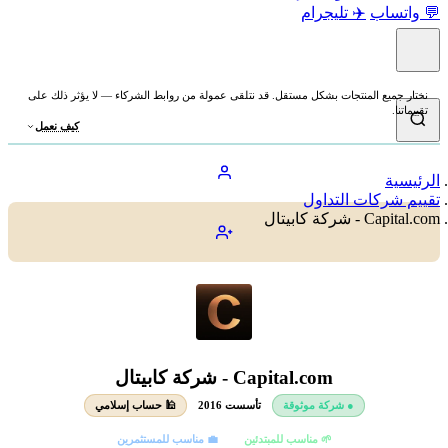
💬 واتساب
✈️ تليجرام
نختار جميع المنتجات بشكل مستقل. قد نتلقى عمولة من روابط الشركاء — لا يؤثر ذلك على
تقييماتنا.
كيف نعمل
الرئيسية
تقييم شركات التداول
Capital.com - شركة كابيتال
Capital.com - شركة كابيتال
● شركة موثوقة
تأسست 2016
🕌 حساب إسلامي
🌱 مناسب للمبتدئين
💼 مناسب للمستثمرين