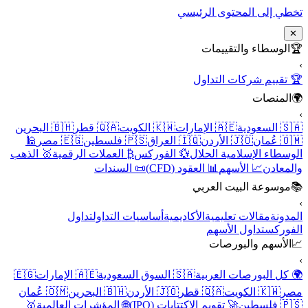
تخطي إلى المحتوى الرئيسي
✕
🏆
الوسطاء والتقييمات
›
🏆 تقييم شركات التداول
🌍
المنصات
›
🇸🇦 السعودية
🇦🇪 الإمارات
🇰🇼 الكويت
🇶🇦 قطر
🇧🇭 البحرين
🇴🇲 عُمان
🇯🇴 الأردن
🇮🇶 العراق
🇵🇸 فلسطين
🇪🇬 مصر
🕌
الوسطاء الإسلامية الحلال
💱 الفوركس
₿ العملات الرقمية
🥇 الذهب
والمعادن
📈 الأسهم
📊 العقود (CFD)
📜 السندات
📚
موسوعة البيت العربي
›
المدونة
مقالات تعليمية
الأكاديمية
أساسيات التداول
تداول
الفوركس
تداول الأسهم
📈
الأسهم والبورصات
›
🌍 كل البورصات العربية
🇸🇦 السوق السعودية
🇦🇪 الإمارات
🇪🇬
مصر
🇰🇼 الكويت
🇶🇦 قطر
🇯🇴 الأردن
🇧🇭 البحرين
🇴🇲 عُمان
🇵🇸 فلسطين
🚀 تقويم الاكتتابات (IPO)
🌐 المؤشرات العالمية
🥇