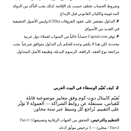
وشروط الحساب تختلف حسب بلد الإقامة. لذلك يجب التأكد من الدولة
المدعومة والكيان القانوني قبل الإيداع.
التداول مقتصر على عقود الفروقات (CFDs) وليس الأصول الحقيقية
في العديد من الأسواق.
توفر Capital.com حساباً خالياً من السواب لعملاء دول عربية
محددة، لكن هذا لا يكفي وحده للحكم بأن التداول متوافق شرعياً. يجب
مراجعة نوع العقد، الرافعة، الرسوم البديلة، وطبيعة الأصل المتداول.
🔬 كيف نُقيّم الوسطاء في البيت العربي
نُقيّم كابيتال دوت كوم وفق معايير موضوعية قابلة
للقياس، مستقلّة عن روابط الشراكة — العمولة لا تؤثّر
على التقييم. نُراجع كل وسيط عبر ستة محاور:
التنظيم والترخيص:
التحقق من الجهات الرقابية وتصنيفها (Tier‑1 /
Tier‑2 / محلي) — 5 ترخيص موثّق أدناه.