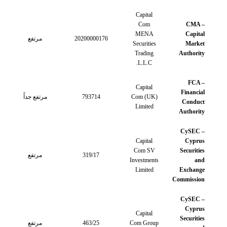
Capital
Com
CMA –
MENA
Capital
20200000176
مرتفع
Securities
Market
Trading
Authority
L.L.C.
FCA –
Capital
Financial
Com (UK)
793714
مرتفع جداً
Conduct
Limited
Authority
CySEC –
Capital
Cyprus
Com SV
Securities
319/17
مرتفع
Investments
and
Limited
Exchange
Commission
CySEC –
Cyprus
Capital
Securities
Com Group
463/25
مرتفع