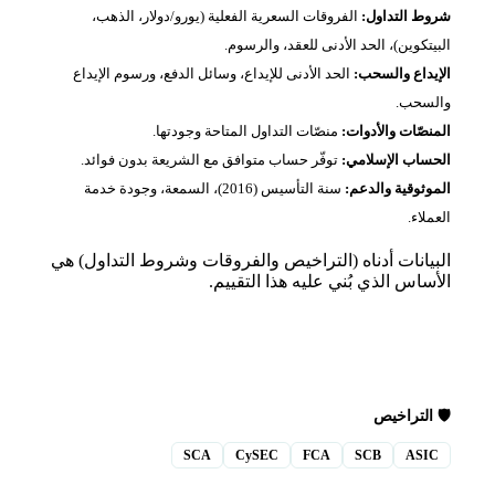
شروط التداول:
الفروقات السعرية الفعلية (يورو/دولار، الذهب،
البيتكوين)، الحد الأدنى للعقد، والرسوم.
الإيداع والسحب:
الحد الأدنى للإيداع، وسائل الدفع، ورسوم الإيداع
والسحب.
المنصّات والأدوات:
منصّات التداول المتاحة وجودتها.
الحساب الإسلامي:
توفّر حساب متوافق مع الشريعة بدون فوائد.
الموثوقية والدعم:
سنة التأسيس (2016)، السمعة، وجودة خدمة
العملاء.
البيانات أدناه (التراخيص والفروقات وشروط التداول) هي
الأساس الذي بُني عليه هذا التقييم.
🛡️ التراخيص
SCA
CySEC
FCA
SCB
ASIC