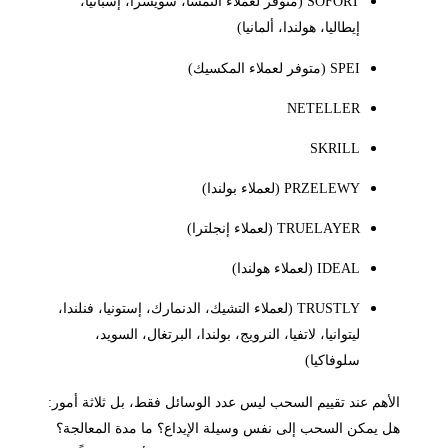
SOFORT (متوفر لعملاء النمسا، سويسرا، إسبانيا،
إيطاليا، هولندا، ألمانيا)
SPEI (متوفر لعملاء المكسيك)
NETELLER
SKRILL
PRZELEWY (لعملاء بولندا)
TRUELAYER (لعملاء إنجلترا)
IDEAL (لعملاء هولندا)
TRUSTLY (لعملاء التشيك، الدنمارك، إستونيا، فنلندا،
ليتوانيا، لاتفيا، النرويج، بولندا، البرتغال، السويد،
سلوفاكيا)
الأهم عند تقييم السحب ليس عدد الوسائل فقط، بل ثلاثة أمور:
هل يمكن السحب إلى نفس وسيلة الإيداع؟ ما مدة المعالجة؟