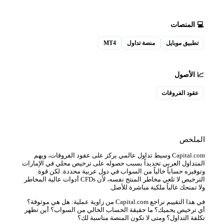
💻 المنصات
تطبيق موبايل
منصة تداول
MT4
📈 الأصول
عقود الفروقات
الملخص
Capital.com وسيط تداول عالمي يركز على عقود الفروقات، ويهم
المتداول العربي تحديداً بسبب حصوله على ترخيص محلي في الإمارات
وتوفيره حساباً خالياً من السواب في دول عربية محددة. لكن قوة
الترخيص لا تلغي مخاطر المنتج نفسه، لأن CFDs أدوات عالية المخاطر
ولا تمنحك غالباً ملكية مباشرة للأصل.
في هذا التقييم نراجع Capital.com من زاوية عملية: هل هي موثوقة؟
أي ترخيص يحميك؟ ما حقيقة الحساب الخالي من السواب؟ أين تظهر
تكلفة التداول؟ ومتى لا تكون المنصة مناسبة لك؟