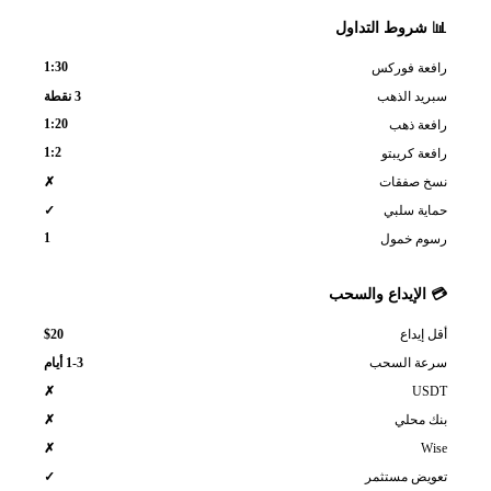
📊 شروط التداول
1:30
رافعة فوركس
سبريد الذهب
3 نقطة
1:20
رافعة ذهب
1:2
رافعة كريبتو
نسخ صفقات
✗
حماية سلبي
✓
1
رسوم خمول
💳 الإيداع والسحب
$20
أقل إيداع
سرعة السحب
1-3 أيام
USDT
✗
بنك محلي
✗
Wise
✗
تعويض مستثمر
✓