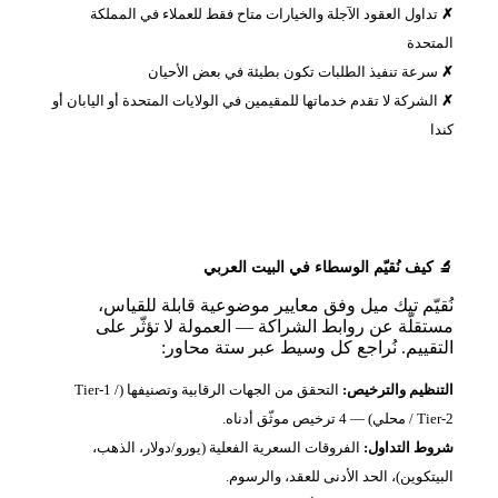
داول العقود الآجلة والخيارات متاح فقط للعملاء في المملكة
تحدة
رعة تنفيذ الطلبات تكون بطيئة في بعض الأحيان
لشركة لا تقدم خدماتها للمقيمين في الولايات المتحدة أو اليابان أو
كيف نُقيّم الوسطاء في البيت العربي
يّم تيك ميل وفق معايير موضوعية قابلة للقياس،
قلّة عن روابط الشراكة — العمولة لا تؤثّر على
قييم. نُراجع كل وسيط عبر ستة محاور:
نظيم والترخيص:
التحقق من الجهات الرقابية وتصنيفها (Tier‑1 /
 ترخيص موثّق أدناه.
ط التداول:
الفروقات السعرية الفعلية (يورو/دولار، الذهب،
تكوين)، الحد الأدنى للعقد، والرسوم.