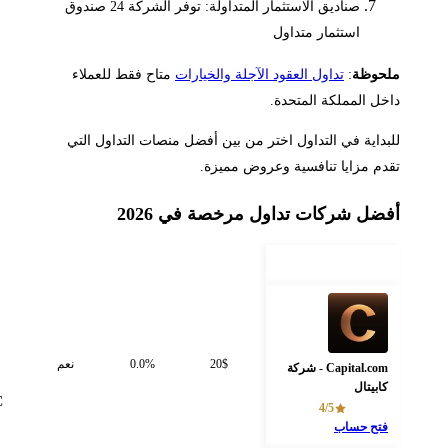
صناديق الاستثمار المتداولة: توفر الشركة 24 صندوق
استثمار متداول
لحوظة
:
تداول العقود الآجلة والخيارات
متاح فقط للعملاء
خل المملكة المتحدة.
بداية في التداول اختر من بين أفضل منصات التداول التي
دم مزايا تنافسية وعروض مميزة.
فضل شركات تداول مرخصة في 2026
الشركة
أقل مبلغ لإيداع
البونص
حساب إسلامي
الترخيص
ASIC,
SCB,
20$
0.0%
نعم
Capital.com - شركة
FCA,
كابيتال
CySEC
4/5
فتح حساب