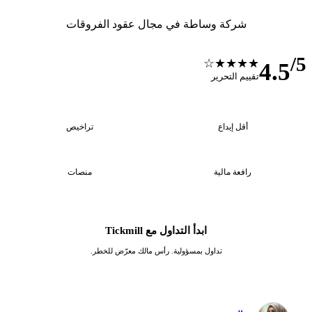
شركة وساطة في مجال عقود الفروقات
★★★★☆
4
تقييم التحرير
4
$100
أقل إيداع
تراخيص
4
1:1000
رافعة مالية
منصات
ابدأ التداول مع Tickmill
تداول بمسؤولية. رأس مالك معرّض للخطر.