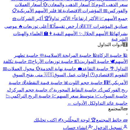
هب اليوم
🥇 أسعار الذهب والمعادن
💱 أسعار العملات
كس
📅 المؤشرات الاقتصادية
📊 فلتر الأسهم الأمريكية
📋
أسهم
📈 الأكثر ارتفاعاً
⚡ الأكثر تداولاً
🏆 أكبر الشركات
🧺
لمؤشرات ETF
💰 أرخص تقييماً
💵 أعلى توزيعات
🔥 موصى
 الأسهم الحلال
✨ الأسهم النقية
👨‍🏫 العلماء والهيئات
ة
 التداول
ة الزكاة
🕌 حاسبة المرابحة الإسلامية
🧼 حاسبة تطهير
️ حاسبة المواريث
💵 حاسبة توزيعات الأرباح
⚖️ حاسبة تكلفة
 حاسبة التقاعد
💼 حاسبة نهاية الخدمة
💱 محول العملات
📅
الاقتصادي
🕐 أوقات عمل السوق
🇺🇸 متى يفتح السوق
ي؟
🧮 حاسبة حجم اللوت
📊 حاسبة قيمة النقطة
💰 حاسبة
وركس
📐 حاسبة النقاط المحورية
📏 حاسبة حجم المركز
🌙
السواب
📈 متوسط سعر السهم
💹 حاسبة الربح التراكمي
📉
ئد التداول
كل الأدوات ←
مع
 المجتمع
🏆 لوحة المحلّلين
✍️ اكتب تحليلك
ل الدخول
إنشاء حساب