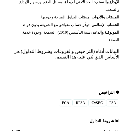
يداع والسحب:
الحد الأدنى للإيداع، وسائل الدفع، ورسوم الإيداع
سحب.
نصّات والأدوات:
منصّات التداول المتاحة وجودتها.
ساب الإسلامي:
توفّر حساب متوافق مع الشريعة بدون فوائد.
وثوقية والدعم:
سنة التأسيس (2010)، السمعة، وجودة خدمة
لاء.
يانات أدناه (التراخيص والفروقات وشروط التداول) هي
ساس الذي بُني عليه هذا التقييم.
 التراخيص
FCA
DFSA
CySEC
FS
شروط التداول