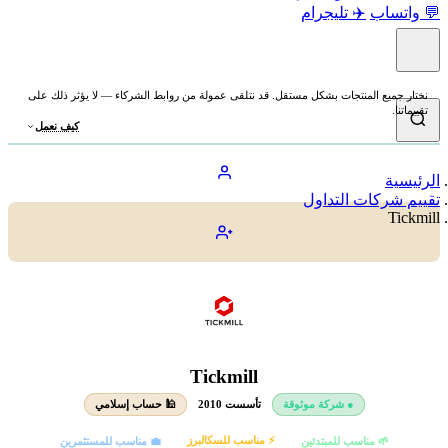
اب
✈️ تليجرام
يع المنتجات بشكل مستقل. قد نتلقى عمولة من روابط الشركاء — لا يؤثر ذلك على
كيف نعمل
ة
ركات التداول
Tickmill
● شركة موثوقة
تأسست 2010
🕌 حساب إسلامي
⚡ مناسب للسكالبرز
🌱 مناسب للمبتدئين
💼 مناسب للمستثمرين