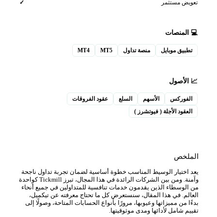
يض مستثمر
✓
المنصات
طبيق موبايل
منصة تداول
MT5
MT4
الأصول
لفوركس
الأسهم
السلع
عقود الفروقات
عقود الأجلة ( فيوتشرز )
لخص
 اختيار الوسيط المناسب خطوة أساسية لضمان تجربة تداول ناجحة
وآمنة. ومن بين الشركات الرائدة في هذا المجال، تبرز Tickmill كواحدة
لوسطاء الذين يقدمون خدمات تنافسية للمتداولين في جميع أنحاء
لم. في هذا المقال، سنستعرض كل ما تحتاج معرفته عن تيكميل،
ا من مميزاتها وعيوبها، مرورًا بأنواع الحسابات المتاحة، وصولًا إلى
م شامل لأدائها ومدى موثوقيتها.