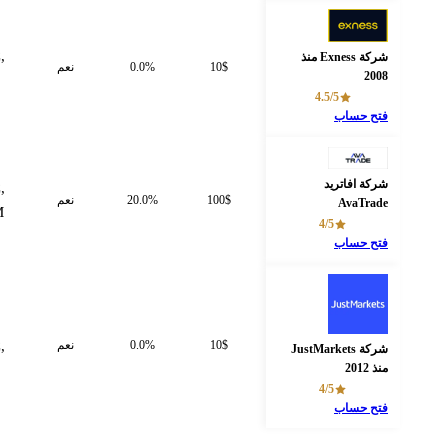
FSA,
CySEC,
شركة Exness منذ
10$
0.0%
نعم
2008
JSC,
4.5/5
BVI
فتح حساب
شركة افاتريد
CySEC,
100$
20.0%
نعم
AvaTrade
ADGM
4/5
فتح حساب
FSA,
10$
0.0%
نعم
CySEC,
شركة JustMarkets
منذ 2012
FSCM
4/5
فتح حساب