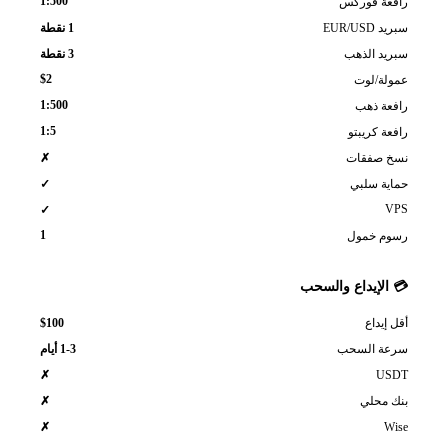
1:500
عة فوركس
EUR/US
1 نقطة
يد الذهب
3 نقطة
$2
لة/لوت
1:500
عة ذهب
1:5
ة كريبتو
 صفقات
✗
ية سلبي
✓
✓
1
م خمول
الإيداع والسحب
$100
إيداع
ة السحب
1-3 أيام
US
✗
 محلي
✗
W
✗