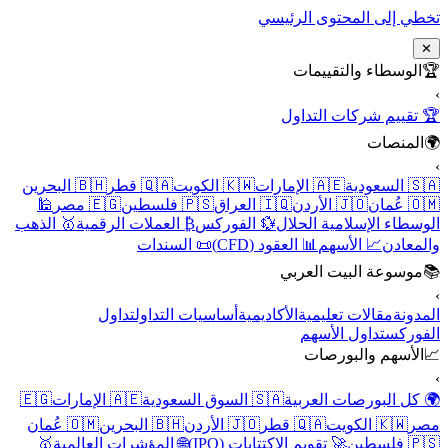
ى المحتوى الرئيسي
اء والتقييمات
م شركات التداول
صات
🇦🇪 الإمارات
🇰🇼 الكويت
🇶🇦 قطر
🇧🇭 البحرين
🇯🇴 الأردن
🇮🇶 العراق
🇵🇸 فلسطين
🇪🇬 مصر
🕌
الإسلامية الحلال
💱 الفوركس
₿ العملات الرقمية
🥇 الذهب
ن
📈 الأسهم
📊 العقود (CFD)
📜 السندات
ة البيت العربي
قالات تعليمية
الأكاديمية
أساسيات التداول
تداول
تداول الأسهم
م والبورصات
لبورصات العربية
🇸🇦 السوق السعودية
🇦🇪 الإمارات
🇪🇬
لكويت
🇶🇦 قطر
🇯🇴 الأردن
🇧🇭 البحرين
🇴🇲 عُمان
🚀 تقويم الاكتتابات (IPO)
🌐 المؤشرات العالمية
🥇