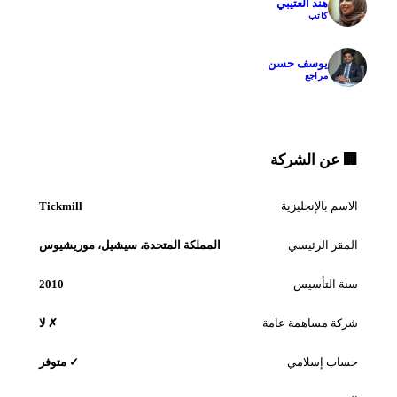
هند العتيبي
كاتب
يوسف حسن
مراجع
 عن الشركة
سم بالإنجليزية
Tickmill
مقر الرئيسي
المملكة المتحدة، سيشيل، موريشيوس
ة التأسيس
2010
كة مساهمة عامة
✗ لا
اب إسلامي
✓ متوفر