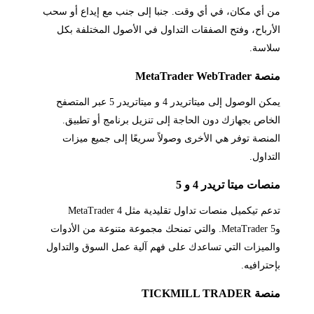
 أي مكان، في أي وقت. جنبا إلى جنب مع إيداع أو سحب
أرباح، وفتح الصفقات التداول في الأصول المختلفة بكل
اسة.
MetaTrader WebTrader
يمكن الوصول إلى ميتاتريدر 4 و ميتاتريدر 5 عبر المتصفح
خاص بجهازك دون الحاجة إلى تنزيل برنامج أو تطبيق.
منصة توفر هي الأخرى وصولاً سريعًا إلى جميع ميزات
تداول.
صات ميتا تريدر 4 و 5
تدعم تيكميل منصات تداول تقليدية مثل MetaTrader 4
وMetaTrader 5. والتي تمنحك مجموعة متنوعة من الأدوات
لميزات التي تساعدك على فهم آلية عمل السوق والتداول
حترافيه.
 TICKMILL TRADER