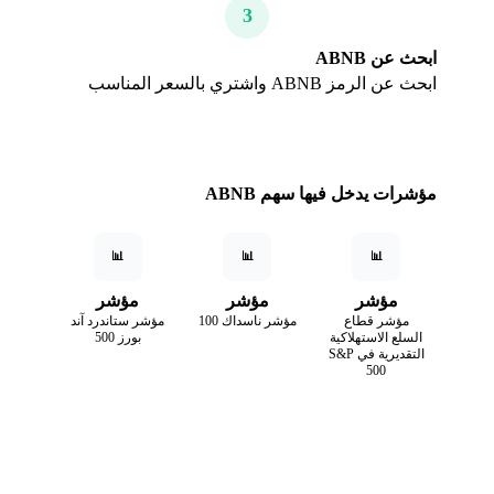
3
ابحث عن ABNB
ابحث عن الرمز ABNB واشتري بالسعر المناسب
مؤشرات يدخل فيها سهم ABNB
📊
📊
📊
مؤشر
مؤشر
مؤشر
مؤشر قطاع
مؤشر ناسداك 100
مؤشر ستاندرد آند
السلع الاستهلاكية
بورز 500
التقديرية في S&P
500