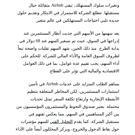
وتغيرات سلوك المستهلك، تبقى Airbnb متفائلة حيال
مستقبلها. تتطلع الشركة للاستمرار في الابتكار وتقديم حلول
جديدة تلبي احتياجات المستهلكين في عالم متغير.
يعد سهمها من الأسهم التي جذبت أنظار المستثمرين عند
إدراجها في السوق، حيث تم تسعير السهم عند 68 دولار في
بداية الطرح. منذ ذلك الحين، شهد السهم تقلبات واضحة تبعاً
لظروف السوق العامة والأداء المالي للشركة. للحكم على
أداء السهم، يجب تقييم عدة عوامل، بما في ذلك العوامل
الاقتصادية والمالية التي تؤثر على القطاع.
يساهم الطلب المتزايد على خدمات Airbnb في تأمين
استثمارات المستثمرين، لكن المخاطر المتعلقة بتنظيم
الأنشطة الإيجارية وارتفاع تكلفة السفر تمثل تحديات
محتملة. يعتبر صندوق التحوط والمستثمرون المؤسسيون من
بين أكبر المساهمين في السهم، مما يعكس ثقتهم في
مستقبل الشركة. كما يقدم
التحليل الفني
للسهم مؤشرات
حول نقاط الدخول والخروج، ويركز المحللون أيضاً على الأداء