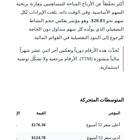
أكثر تحفّظاً عن الأرباح المتاحة للمساهمين مقارنة بربحية
السهم الأساسية. وفي الوقت ذاته، بلغت الإيرادات لكل
سهم نحو
$20.83
، وهو مؤشر يعكس حجم النشاط
التشغيلي الذي يولّده كل سهم متداول دون الحاجة
للرجوع إلى البنود التفصيلية في القوائم المالية.
تُحدَّث هذه الأرقام دورياً وتعكس آخر اثني عشر شهراً
مالياً منشورة (TTM). الأرقام مرجعية ولا تشكّل توصية
استثمارية.
المتوسطات المتحركة
المؤشر
القيمة
الإشارة
أعلى سعر 52 أسبوع
$176.36
مرجعي
أدنى سعر 52 أسبوع
$124.78
مرجعي