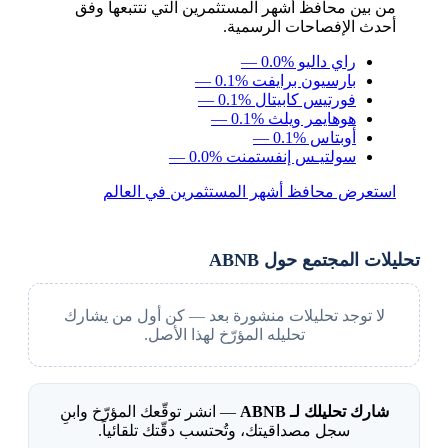
من بين محافظ أشهر المستثمرين التي نتتبعها وفق
أحدث الإفصاحات الرسمية.
راي داليو
— 0.0%
بارسيون برايفت
— 0.1%
فورتيس كابيتال
— 0.1%
هوهايمر ويلث
— 0.1%
أوبتاس
— 0.1%
سولتيـس إنفستمنت
— 0.0%
استعرض محافظ أشهر المستثمرين في العالم
تحليلات المجتمع حول ABNB
لا توجد تحليلات منشورة بعد — كن أول من يشارك
تحليله المؤرّخ لهذا الأصل.
شارك تحليلك لـ ABNB
— انشر توقّعك المؤرّخ وابنِ
سجل مصداقيتك، وتُحتسب دقّتك تلقائياً.