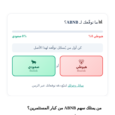
📊
ما توقّعك لـ
ABNB
؟
هبوطي
0
%
% صعودي
0
كن أول من يُسجّل توقّعه لهذا الأصل
🐂
🐻
أو
هبوطي
صعودي
Bullish
Bearish
سجّل دخولك
لتتبّع دقة توقعاتك عبر الزمن.
من يمتلك سهم ABNB من كبار المستثمرين؟