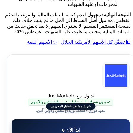
المحرمات أو غلبة الشبهات.
النتيجة النهائية: مجهول
لعدم كفاية البيانات المالية والفرعية للحكم
القطعي، مع ميل أصل النشاط إلى الحل ما لم يثبت خلاف ذلك.
نصيحة المستثمر المسلم: لا يشتري السهم إلا بعد تحققٍ حديث من
البيانات المالية وتجنب ما غلبت عليه الشبهات. أغسطس 2026
🕌 تصفّح كل الأسهم الأمريكية الحلال
·
✨ الأسهم النقية
تداول مع JustMarkets
✓ بدون عمولة
✓ تداول الذهب والفوركس والأسهم
شريك موثوق • اختيار المحررين
تنفيذ فوري • سحب وإيداع محلي ودولي آمن.
ابدأ الآن ←