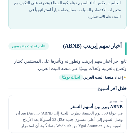
العالمية. يعكس أداء السهم ديناميكية القطاع وقدرته على التكيف مع
متغيرات الاقتصاد والسياحة، مما يجعله خياراً استراتيجياً في
المحفظة الاستثمارية.
أخبار سهم إيربنب (ABNB)
آخر تحديث منذ يومين
تابع آخر أخبار سهم إيربنب وتطوراته وتأثيرها على المستثمر، تُختار
وتُصاغ بالعربية وتُحدَّث يوميًا عبر منصة البيت العربي.
✦
إعداد:
منصة البيت العربي
تُحدَّث يوميًا
خلال آخر أسبوع
منذ يومين
ABNB يبرز بين أسهم السفر
في جولة 360 يوم الجمعة، نظرت اللجنة إلى Airbnb (ABNB) بعد أن
وصل السهم إلى أعلى مستوى جديد خلال 52 أسبوعًا بعد الأرباح
القوية. يعتبر Ygal Arounian من Wedbush متفائلًا بشأن استمرار
الإنفاق الاستهلاكي وقام بترقية ABNB إلى...