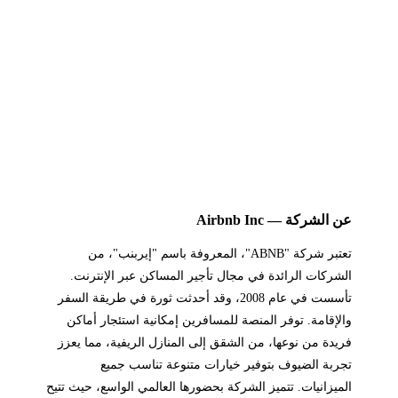
عن الشركة — Airbnb Inc
تعتبر شركة "ABNB"، المعروفة باسم "إيربنب"، من
الشركات الرائدة في مجال تأجير المساكن عبر الإنترنت.
تأسست في عام 2008، وقد أحدثت ثورة في طريقة السفر
والإقامة. توفر المنصة للمسافرين إمكانية استئجار أماكن
فريدة من نوعها، من الشقق إلى المنازل الريفية، مما يعزز
تجربة الضيوف بتوفير خيارات متنوعة تناسب جميع
الميزانيات. تتميز الشركة بحضورها العالمي الواسع، حيث تتيح