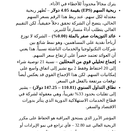
يترك مجالاً محدوداً للأخطاء في الأداء.
ربحية السهم (EPS) بقيمة 4.05 دولار
– تُظهر ربحية
معتدلة لكل سهم. عند ربط هذا الرقم بسعر السهم
الحالي، يتضح أن الشركة تحقق دخلاً حقيقياً، لكن التقييم
العالي يتطلب أداءً متسارعاً للتبرير.
عائد التوزيعات صفر بالمئة (0.00%)
– الشركة لا توزع
أرباحاً نقدية على المساهمين، وهو نمط شائع بين
شركات التكنولوجيا والخدمات الناشئة نسبياً. هذا يعني
أن العوائد تعتمد حصراً على ارتفاع سعر السهم.
إجماع تحليلي قوي من المحللين
– نسبة 21 توصية شراء
إلى 20 احتفاظ وفقط 2 بيع تشير إلى اتفاق واسع على
إمكانيات السهم. لكن هذا الإجماع القوي قد يعكس أيضاً
توقعات مرتفعة بالفعل في السعر.
نطاق التداول السنوي (110.81 – 147.25 دولار)
– يشير
إلى تقلبات بحدود 33% تقريباً، وهي معقولة لشركة في
قطاع الخدمات الاستهلاكية الدورية الذي يتأثر بدورات
الاقتصاد والسفر.
المؤشر الأبرز الذي يستحق المراقبة هو الحفاظ على مكرر
الربحية العالي عند 32.80 – فأي تراجع في نمو الإيرادات أو