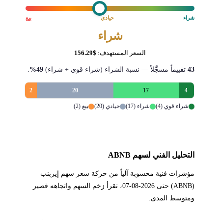
شراء
حيادي
بيع
شراء
السعر المستهدف:
$156.29
43
تقييماً مسجَّلاً — نسبة الشراء (شراء قوي + شراء)
49%
.
2
20
17
4
شراء قوي (4)
شراء (17)
حيادي (20)
بيع (2)
التحليل الفني لسهم ABNB
مؤشرات فنية محسوبة آلياً من حركة سعر سهم إيربنب
(ABNB) حتى 2026-08-07، تقرأ زخم السهم واتجاهه قصير
ومتوسط المدى.