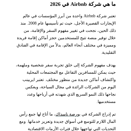
ما هي شركة Airbnb في 2026
تعتبر شركة Airbnb واحدة من أبرز المؤسسات في عالم
الإيجارات القصيرة الأجل، حيث تم تأسيسها عام 2008. منذ
ذلك الحين، نجحت في تغيير مفهوم السفر والإقامة، من
خلال توفير منصة تتيح للمستخدمين حجز أماكن إقامة فريدة
ومميزة في مختلف أنحاء العالم، بدلاً من الإقامة في الفنادق
التقليدية.
يهدف مفهوم الشركة إلى خلق تجربة سفر شخصية وملهمة،
حيث يمكن للمسافرين التفاعل مع المجتمعات المحلية
واكتشاف أماكن جديدة من منظور مختلف. تعتبر ايربينب
اليوم من الشركات الرائدة في مجال السياحة، ويعكس
نجاحها ذلك النمو السريع الذي شهدته في أرباحها وعدد
مستخدميها.
تم إدراج الشركة في
بورصة ناسداك
، ما أتاح لها جمع رأس
المال اللازم للتوسع في أسواق جديدة وتعزيز خدماتها. ومع
التحديات التي تواجهها خلال فترات الأزمات الاقتصادية