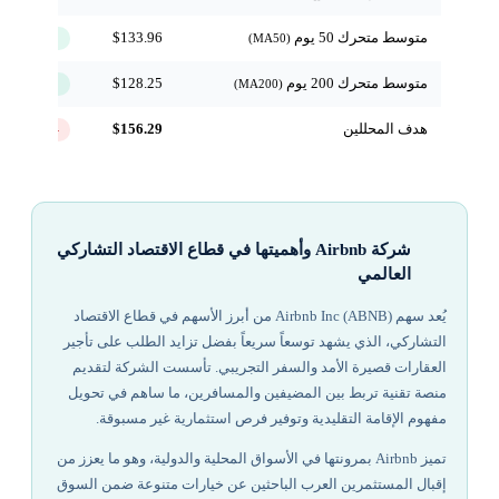
متوسط متحرك 50 يوم
$133.96
↑ فوق
(MA50)
متوسط متحرك 200 يوم
$128.25
↑ فوق
(MA200)
هدف المحللين
$156.29
-10.4%
شركة Airbnb وأهميتها في قطاع الاقتصاد التشاركي
العالمي
يُعد سهم Airbnb Inc (ABNB) من أبرز الأسهم في قطاع الاقتصاد
التشاركي، الذي يشهد توسعاً سريعاً بفضل تزايد الطلب على تأجير
العقارات قصيرة الأمد والسفر التجريبي. تأسست الشركة لتقديم
منصة تقنية تربط بين المضيفين والمسافرين، ما ساهم في تحويل
مفهوم الإقامة التقليدية وتوفير فرص استثمارية غير مسبوقة.
تميز Airbnb بمرونتها في الأسواق المحلية والدولية، وهو ما يعزز من
إقبال المستثمرين العرب الباحثين عن خيارات متنوعة ضمن السوق