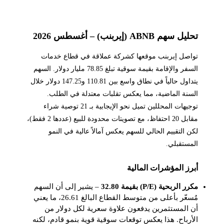
تحليل سهم ABNB (إيربنب) – أغسطس 2026
تواصل إيربنب موقعها كشركة عملاقة في قطاع خدمات
السفر والإقامة بقيمة سوقية تبلغ 78.85 مليار دولار. السهم
يتداول حالياً في نطاق واسع بين 110.81 و147.25 دولار خلال
السنة الماضية، مما يعكس تقلبات معتدلة في الطلب.
توجيهات المحللين تميل نحو الإيجابية بـ 21 توصية شراء
مقابل 20 احتفاظ، مع تصويتات محدودة للبيع (عددها 2 فقط)،
لكن التقييم الحالي للسهم يعكس آمالاً عالية في النمو
المستقبلي.
أبرز المؤشرات المالية
مكرر الربحية (P/E) بقيمة 32.80
– يشير إلى أن السهم
مُسعّر بأعلى من متوسط القطاع البالغ 26.61، ما يعني
أن المستثمرين يدفعون علاوة سعرية لكل دولار من
الأرباح. هذا يعكس توقعات سوقية قوية بنمو قادم، لكنه