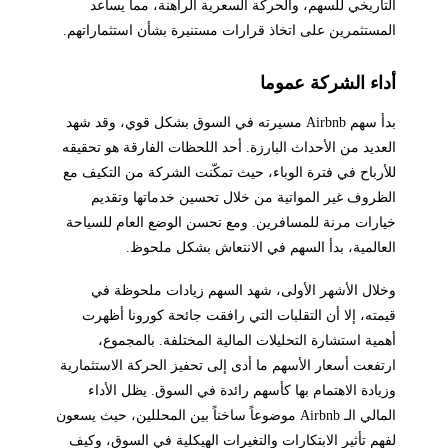
التاريخي للسهم، والحركة السعرية الراهنة، مما يساعد
المستثمرين على اتخاذ قرارات مستنيرة بشأن استثماراتهم.
أداء الشركة عموما
بدأ سهم Airbnb مسيرته في السوق بشكل قوي، وقد شهد
العديد من الأحداث البارزة. أحد اللحظات الفارقة هو تحقيقه
للأرباح في فترة الوباء، حيث تمكّنت الشركة من التكيف مع
الظروف غير المواتية من خلال تحسين خدماتها وتقديم
خيارات مرنة للمسافرين. ومع تحسن الوضع العام للسياحة
العالمية، بدأ السهم في الانتعاش بشكل ملحوظ.
وخلال الأشهر الأولى، شهد السهم زيادات ملحوظة في
قيمته، إلا أن التقلبات التي رافقت جائحة كورونا أظهرت
أهمية استشارة التحليلات المالية المختلفة. بالمجموع،
ارتفعت أسعار الأسهم ما أدى إلى تحفيز الحركة الاستثمارية
وزيادة الاهتمام بها كأسهم رائدة في السوق. يظل الأداء
المالي الـ Airbnb موضوعاً ساخناً بين المحللين، حيث يسعون
لفهم تأثير الابتكارات والتغيرات الهيكلية في السوق، وكيف