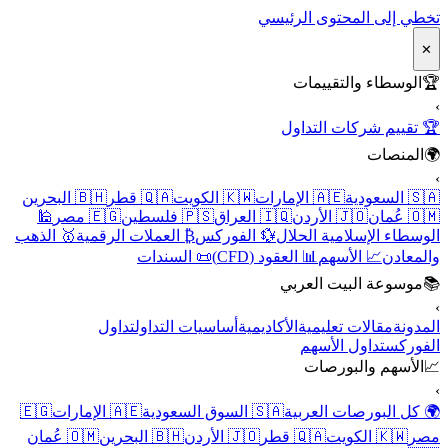
تخطي إلى المحتوى الرئيسي
✕
🏆
الوسطاء والتقييمات
›
🏆 تقييم شركات التداول
🌍
المنصات
›
🇸🇦 السعودية
🇦🇪 الإمارات
🇰🇼 الكويت
🇶🇦 قطر
🇧🇭 البحرين
🇴🇲 عُمان
🇯🇴 الأردن
🇮🇶 العراق
🇵🇸 فلسطين
🇪🇬 مصر
🕌
الوسطاء الإسلامية الحلال
💱 الفوركس
₿ العملات الرقمية
🥇 الذهب
والمعادن
📈 الأسهم
📊 العقود (CFD)
📜 السندات
📚
موسوعة البيت العربي
›
المدونة
مقالات تعليمية
الأكاديمية
أساسيات التداول
تداول
الفوركس
تداول الأسهم
📈
الأسهم والبورصات
›
🌍 كل البورصات العربية
🇸🇦 السوق السعودية
🇦🇪 الإمارات
🇪🇬
مصر
🇰🇼 الكويت
🇶🇦 قطر
🇯🇴 الأردن
🇧🇭 البحرين
🇴🇲 عُمان