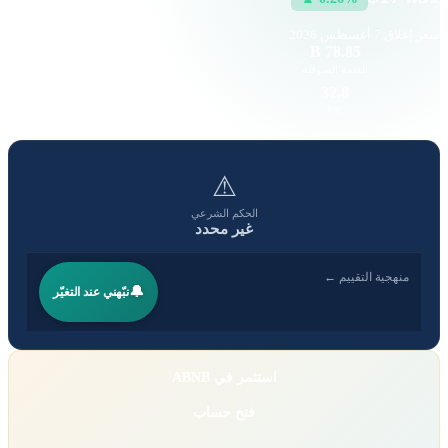
سعر إغلاق
7 أغسطس 2026
186.3 K
78.85 B
القيمة السوقية
حجم التداول
4.05
32.8
EPS
P/E
⚠
الحكم الشرعي
غير محدد
منهجية التقييم ←
🔔
نبّهني عند التغيّر
استثمر في ABNB
فتح حساب