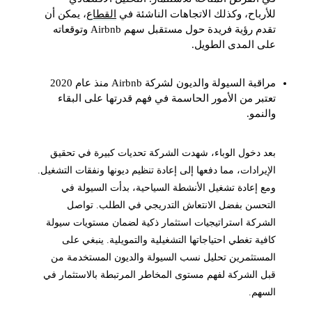
للأرباح، وكذلك الاتجاهات الناشئة في
القطاع
، يمكن أن
تقدم رؤية فريدة حول مستقبل سهم Airbnb وتوقعاته
على المدى الطويل.
مراقبة السيولة والديون لشركة Airbnb منذ عام 2020
تعتبر من الأمور الحاسمة في فهم قدرتها على البقاء
والنمو.
بعد دخول الوباء، شهدت الشركة تحديات كبيرة في تحقيق
الإيرادات، مما دفعها إلى إعادة تنظيم ديونها ونفقات التشغيل.
ومع إعادة تشغيل الأنشطة السياحية، بدأت السيولة في
التحسن بفضل الانتعاش التدريجي في الطلب. تواصل
الشركة استراتيجيات استثمار ذكية لضمان مستويات سيولة
كافية تغطي احتياجاتها التشغيلية والتمويلية. ينبغي على
المستثمرين تحليل نسب السيولة والديون المستخدمة من
قبل الشركة لفهم مستوى المخاطر المرتبطة بالاستثمار في
السهم.