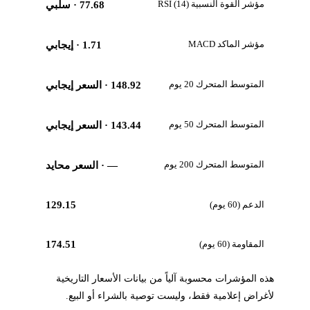
مؤشر القوة النسبية RSI (14)
77.68
· سلبي
مؤشر الماكد MACD
1.71
· إيجابي
المتوسط المتحرك 20 يوم
148.92
· السعر إيجابي
المتوسط المتحرك 50 يوم
143.44
· السعر إيجابي
المتوسط المتحرك 200 يوم
—
· السعر محايد
الدعم (60 يوم)
129.15
المقاومة (60 يوم)
174.51
هذه المؤشرات محسوبة آلياً من بيانات الأسعار التاريخية
لأغراض إعلامية فقط، وليست توصية بالشراء أو البيع.