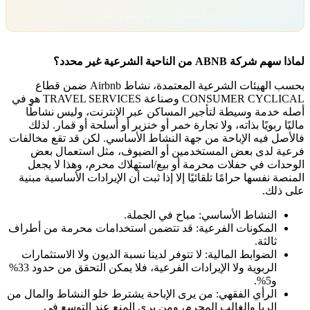
تداول بمسؤولية. رأس مالك معرّض للخطر.
لماذا سهم شركة ABNB من الناحية الشرعية غير محدد؟
بحسب الهيئات الشرعية المعتمدة، نشاط Airbnb ضمن قطاع
CONSUMER CYCLICAL
وصناعة
TRAVEL SERVICES
هو في
أصله خدمة وسيطة لتأجير المساكن عبر الإنترنت، وليس نشاطًا
ماليًا ربويًا بذاته، ولا تجارة خمر أو خنزير أو أسلحة أو قمار. لذلك
فالأصل فيه الإباحة من جهة النشاط الأساسي. لكن قد تقع مخالفات
فرعية لدى بعض المستخدمين أو الضيوف، مثل استعمال بعض
الوحدات في حفلات محرمة أو بيع/استهلاك محرم، وهذا لا يجعل
المنصة نفسها حرامًا تلقائيًا إلا إذا ثبت أن الإيرادات الأساسية مبنية
على ذلك.
النشاط الأساسي: مباح في الجملة.
المكونات الفرعية: قد تتضمن استخدامات محرمة من أطراف
ثالثة.
الضوابط المالية: لا تتوفر لدينا نسبة الديون ولا الاستثمارات
الربوية ولا الإيرادات الفرعية، فلا يمكن التحقق من حدود 33%
و5%.
الرأي الفقهي: من يرى الإباحة يشترط خلو النشاط والمال من
الربا والغالب المحرم، ومن يرى المنع عند التوسع في