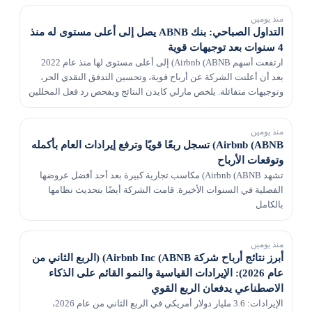
منذ يومين
التداول الصباحي: بنك ABNB يصل إلى أعلى مستوى له منذ
4 سنوات بعد توجيهات قوية
ارتفعت أسهم Airbnb (ABNB) إلى أعلى مستوى لها منذ عام 2022
بعد أن أعلنت الشركة عن أرباح قوية، وتحسين التدفق النقدي الحر،
وتوجيهات متفائلة. يلخص مارلي كايدن النتائج ويفحص رد فعل المحللين
على ارتفاع بنك ABNB، في حين يناقش د...
منذ يومين
Airbnb (ABNB) تسجل ربعًا قويًا وترفع إيرادات العام بأكمله
وتوقعات الأرباح
تشهد Airbnb (ABNB) مكاسب تجارية كبيرة بعد أحد أفضل عروضها
الفصلية في السنوات الأخيرة. قامت الشركة أيضًا بتحديث نظامها
بالكامل
منذ يومين
أبرز نتائج أرباح شركة Airbnb Inc (ABNB) (الربع الثاني من
عام 2026): الإيرادات القياسية والنمو القائم على الذكاء
الاصطناعي يدفعان الربع القوي
الإيرادات: 3.6 مليار دولار أمريكي في الربع الثاني من عام 2026،