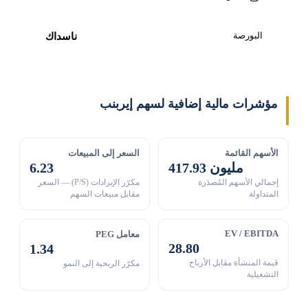
البورصة
ناسداك
مؤشرات مالية إضافية لسهم إيربنب
الأسهم القائمة
السعر إلى المبيعات
417.93 مليون
6.23
إجمالي الأسهم المُصدَرة
مكرّر الإيرادات (P/S) — السعر
المتداولة
مقابل مبيعات السهم
EV / EBITDA
معامل PEG
28.80
1.34
قيمة المنشأة مقابل الأرباح
مكرّر الربحية إلى النمو
التشغيلية