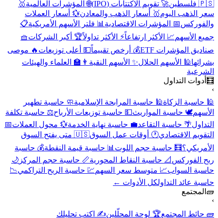
🇵🇸 فلسطين
🚀 تقويم الاكتتابات (IPO)
🌐 المؤشرات العالمية
🥇
سعر الذهب اليوم
🥇 أسعار الذهب والمعادن
💱 أسعار العملات
والفوركس
📅 المؤشرات الاقتصادية
📊 فلتر الأسهم الأمريكية
📋
جميع الأسهم
📈 الأكثر ارتفاعاً
⚡ الأكثر تداولاً
🏆 أكبر الشركات
🧺
صناديق المؤشرات ETF
💰 أرخص تقييماً
💵 أعلى توزيعات
🔥 موصى
بشرائها
🕌 الأسهم الحلال
✨ الأسهم النقية
👨‍🏫 العلماء والهيئات
الشرعية
🧮
أدوات التداول
›
🕌 حاسبة الزكاة
🕌 حاسبة المرابحة الإسلامية
🧼 حاسبة تطهير
الأسهم
🕊️ حاسبة المواريث
💵 حاسبة توزيعات الأرباح
⚖️ حاسبة تكلفة
التداول
🌴 حاسبة التقاعد
💼 حاسبة نهاية الخدمة
💱 محول العملات
📅
التقويم الاقتصادي
🕐 أوقات عمل السوق
🇺🇸 متى يفتح السوق
الأمريكي؟
🧮 حاسبة حجم اللوت
📊 حاسبة قيمة النقطة
💰 حاسبة
ربح الفوركس
📐 حاسبة النقاط المحورية
📏 حاسبة حجم المركز
🌙
حاسبة السواب
📈 متوسط سعر السهم
💹 حاسبة الربح التراكمي
📉
حاسبة عائد التداول
كل الأدوات ←
🧱
المجتمع
›
🧱 حائط المجتمع
🏆 لوحة المحلّلين
✍️ اكتب تحليلك