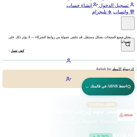
تسجيل الدخول
إنشاء حساب
💬 واتساب
✈️ تليجرام
نختار جميع المنتجات بشكل مستقل. قد نتلقى عمولة من روابط الشركاء — لا يؤثر ذلك على
تقييماتنا.
كيف نعمل
الرئيسية
الأسهم
Airbnb Inc
←
احفظ ABNB في قائمتك
NASDAQ: ABNB
سعر سهم إيربنب (ABNB)
Airbnb Inc · الاستهلاك الدوري · ناسداك
$174.51
▲ 0.26%