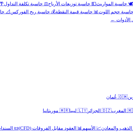
عد
⚖️ حاسبة تكلفة التداول
💵 حاسبة توزيعات الأرباح
🕊️ حاسبة المواريث
حورية
💰 حاسبة ربح الفوركس
📊 حاسبة قيمة النقطة
🧮 حاسبة حجم ال
كل الأدوا
🇴🇲 عُمان
🇲🇷 موريتانيا
🇱🇾 ليبيا
🇩🇿 الجزائر
🇲🇦 ا
 السندات
📊 العقود مقابل الفروقات (CFD)
📈 الأسهم
🥇 الذهب والمع