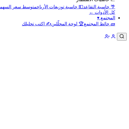
🌴 حاسبة التقاعد
💵 حاسبة توزيعات الأرباح
متوسط سعر السهم
كل الأدوات ←
المجتمع
▾
🧱 حائط المجتمع
🏆 لوحة المحلّلين
✍️ اكتب تحليلك