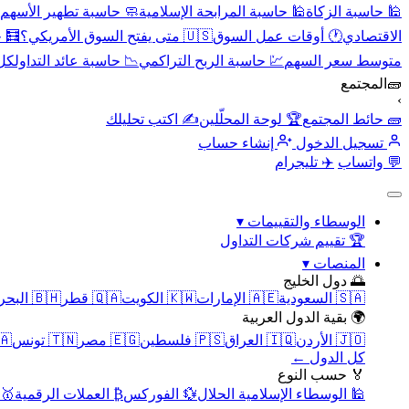
🕌 حاسبة الزكاة
🕌 حاسبة المرابحة الإسلامية
🧼 حاسبة تطهير الأسهم
الاقتصادي
🕐 أوقات عمل السوق
🇺🇸 متى يفتح السوق الأمريكي؟
🧮 
متوسط سعر السهم
💹 حاسبة الربح التراكمي
📉 حاسبة عائد التداول
كل 
🧱
المجتمع
›
🧱 حائط المجتمع
🏆 لوحة المحلّلين
✍️ اكتب تحليلك
تسجيل الدخول
إنشاء حساب
💬 واتساب
✈️ تليجرام
الوسطاء والتقييمات
▾
🏆 تقييم شركات التداول
المنصات
▾
🌅 دول الخليج
🇸🇦 السعودية
🇦🇪 الإمارات
🇰🇼 الكويت
🇶🇦 قطر
🇧🇭 البحرين
🌍 بقية الدول العربية
🇯🇴 الأردن
🇮🇶 العراق
🇵🇸 فلسطين
🇪🇬 مصر
🇹🇳 تونس
🇲🇦 
كل الدول ←
🏅 حسب النوع
🕌 الوسطاء الإسلامية الحلال
💱 الفوركس
₿ العملات الرقمية
🥇 