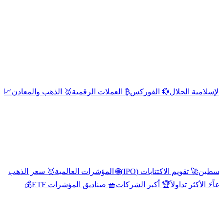
إسلامية الحلال
💱 الفوركس
₿ العملات الرقمية
🥇 الذهب والمعادن
📈
🚀 تقويم الاكتتابات (IPO)
🌐 المؤشرات العالمية
🥇 سعر الذهب
اً
⚡ الأكثر تداولاً
🏆 أكبر الشركات
🧺 صناديق المؤشرات ETF
💰