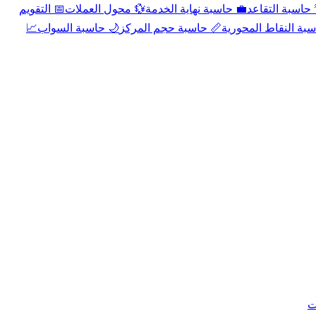
📅 التقويم
💱 محول العملات
💼 حاسبة نهاية الخدمة
🌴 حاسبة التقا
📈
🌙 حاسبة السواب
📏 حاسبة حجم المركز
📐 حاسبة النقاط الم
