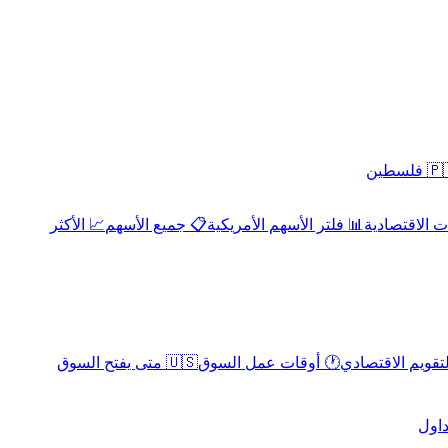
 فلسطين
 الاقتصادية
📊 فلتر الأسهم الأمريكية
📋 جميع الأسهم
📈 الأكثر
لتقويم الاقتصادي
🕐 أوقات عمل السوق
🇺🇸 متى يفتح السوق
داول