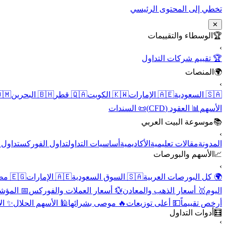
تخطي إلى المحتوى الرئيسي
✕
الوسطاء والتقييمات
🏆
›
🏆 تقييم شركات التداول
المنصات
🌍
›
 عُمان
🇧🇭 البحرين
🇶🇦 قطر
🇰🇼 الكويت
🇦🇪 الإمارات
🇸🇦 السعودية
📜 السندات
📊 العقود (CFD)
الأسهم
موسوعة البيت العربي
📚
›
الأسهم
تداول الفوركس
أساسيات التداول
الأكاديمية
مقالات تعليمية
المدونة
الأسهم والبورصات
📈
›
🇪🇬 مصر
🇦🇪 الإمارات
🇸🇦 السوق السعودية
🌍 كل البورصات العربية
لاقتصادية
💱 أسعار العملات والفوركس
🥇 أسعار الذهب والمعادن
اليوم
نقية
🕌 الأسهم الحلال
🔥 موصى بشرائها
💵 أعلى توزيعات
أرخص تقييماً
أدوات التداول
🧮
›