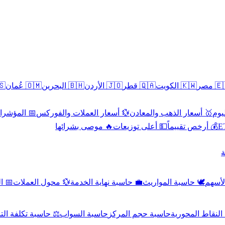
سطين
🇴🇲 عُمان
🇧🇭 البحرين
🇯🇴 الأردن
🇶🇦 قطر
🇰🇼 الكويت
🇪🇬 
 الاقتصادية
💱 أسعار العملات والفوركس
🥇 أسعار الذهب والمعادن
🥇 
🔥 موصى بشرائها
💵 أعلى توزيعات
💰 أرخص تقييماً

صادي
💱 محول العملات
💼 حاسبة نهاية الخدمة
🕊️ حاسبة المواريث
🧼 حا
اسبة تكلفة التداول
حاسبة السواب
حاسبة حجم المركز
حاسبة النقاط ال