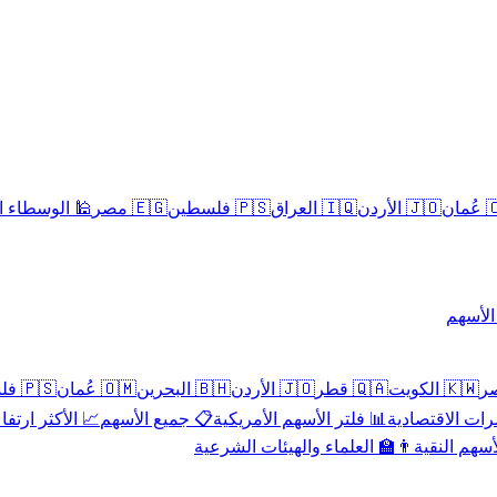
سلامية الحلال
🇪🇬 مصر
🇵🇸 فلسطين
🇮🇶 العراق
🇯🇴 الأردن
🇴
تداول 
🇵🇸 فلسطين
🇴🇲 عُمان
🇧🇭 البحرين
🇯🇴 الأردن
🇶🇦 قطر
🇰🇼 الكويت
 الأكثر ارتفاعاً
📋 جميع الأسهم
📊 فلتر الأسهم الأمريكية
📅 المؤشرات ا
👨‍🏫 العلماء والهيئات الشرعية
✨ الأسهم ال