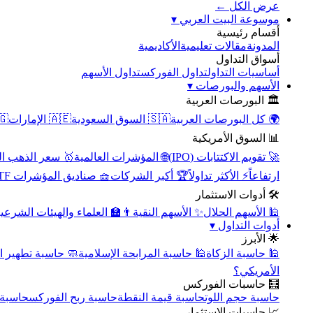
عرض الكل ←
▾
موسوعة البيت العربي
أقسام رئيسية
الأكاديمية
مقالات تعليمية
المدونة
أسواق التداول
تداول الأسهم
تداول الفوركس
أساسيات التداول
▾
الأسهم والبورصات
🏛️ البورصات العربية
مصر
🇦🇪 الإمارات
🇸🇦 السوق السعودية
🌍 كل البورصات العربية
📊 السوق الأمريكية
سعر الذهب اليوم
🌐 المؤشرات العالمية
🚀 تقويم الاكتتابات (IPO)
🧺 صناديق المؤشرات ETF
🏆 أكبر الشركات
⚡ الأكثر تداولاً
ارتفاعاً
🛠️ أدوات الاستثمار
‍🏫 العلماء والهيئات الشرعية
✨ الأسهم النقية
🕌 الأسهم الحلال
▾
أدوات التداول
🌟 الأبرز
سبة تطهير الأسهم
🕌 حاسبة المرابحة الإسلامية
🕌 حاسبة الزكاة
الأمريكي؟
🧮 حاسبات الفوركس
محورية
حاسبة ربح الفوركس
حاسبة قيمة النقطة
حاسبة حجم اللوت
📈 حاسبات الاستثمار