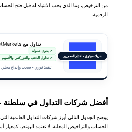
من الترخيص، وما الذي يجب الانتباه له قبل فتح الحس
الرقمية.
تداول مع JustMarkets
✓ بدون عمولة
شريك موثوق • اختيار المحررين
✓ تداول الذهب والفوركس والأسهم
تنفيذ فوري • سحب وإيداع محلي 
أفضل شركات التداول في سلطنة ع
يوضح الجدول التالي أبرز شركات التداول العالمية ال
الحساب والتراخيص المعلنة. لا نعتمد البونص كمعيار