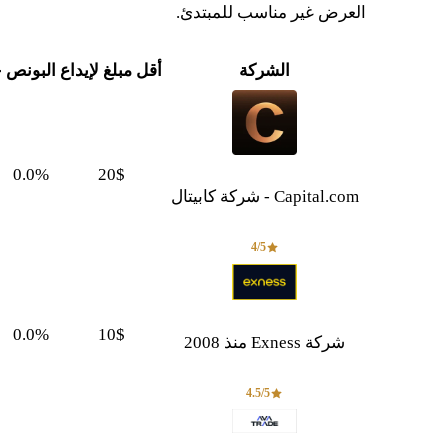
العرض غير مناسب للمبتدئ.
الشركة
أقل مبلغ لإيداع
البونص
ح
0.0%
20$
Capital.com - شركة كابيتال
4/5
0.0%
10$
شركة Exness منذ 2008
4.5/5