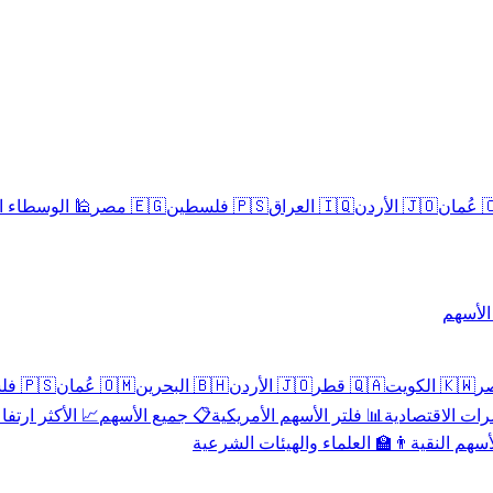
سلامية الحلال
🇪🇬 مصر
🇵🇸 فلسطين
🇮🇶 العراق
🇯🇴 الأردن
🇴
تداول 
🇵🇸 فلسطين
🇴🇲 عُمان
🇧🇭 البحرين
🇯🇴 الأردن
🇶🇦 قطر
🇰🇼 الكويت
 الأكثر ارتفاعاً
📋 جميع الأسهم
📊 فلتر الأسهم الأمريكية
📅 المؤشرات ا
👨‍🏫 العلماء والهيئات الشرعية
✨ الأسهم ال