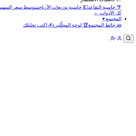
🌴 حاسبة التقاعد
💵 حاسبة توزيعات الأرباح
متوسط سعر السهم
كل الأدوات ←
المجتمع
▾
🧱 حائط المجتمع
🏆 لوحة المحلّلين
✍️ اكتب تحليلك