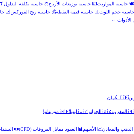
عد
⚖️ حاسبة تكلفة التداول
💵 حاسبة توزيعات الأرباح
🕊️ حاسبة المواريث
حورية
💰 حاسبة ربح الفوركس
📊 حاسبة قيمة النقطة
🧮 حاسبة حجم ال
كل الأدوا
🇴🇲 عُمان
🇲🇷 موريتانيا
🇱🇾 ليبيا
🇩🇿 الجزائر
🇲🇦 ا
 السندات
📊 العقود مقابل الفروقات (CFD)
📈 الأسهم
🥇 الذهب والمع