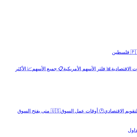
 فلسطين
 الاقتصادية
📊 فلتر الأسهم الأمريكية
📋 جميع الأسهم
📈 الأكثر
لتقويم الاقتصادي
🕐 أوقات عمل السوق
🇺🇸 متى يفتح السوق
داول