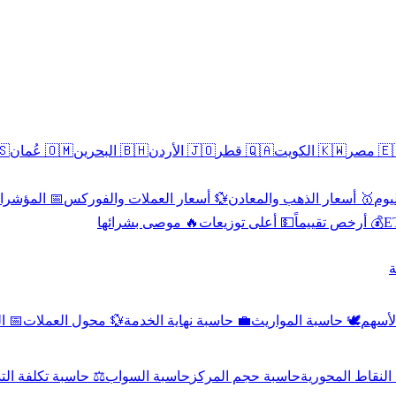
سطين
🇴🇲 عُمان
🇧🇭 البحرين
🇯🇴 الأردن
🇶🇦 قطر
🇰🇼 الكويت
🇪🇬 
 الاقتصادية
💱 أسعار العملات والفوركس
🥇 أسعار الذهب والمعادن
🥇 
🔥 موصى بشرائها
💵 أعلى توزيعات
💰 أرخص تقييماً

صادي
💱 محول العملات
💼 حاسبة نهاية الخدمة
🕊️ حاسبة المواريث
🧼 حا
اسبة تكلفة التداول
حاسبة السواب
حاسبة حجم المركز
حاسبة النقاط ال