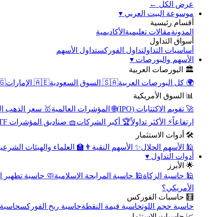
عرض الكل ←
▾
موسوعة البيت العربي
أقسام رئيسية
الأكاديمية
مقالات تعليمية
المدونة
أسواق التداول
تداول الأسهم
تداول الفوركس
أساسيات التداول
▾
الأسهم والبورصات
🏛️ البورصات العربية
مصر
🇦🇪 الإمارات
🇸🇦 السوق السعودية
🌍 كل البورصات العربية
📊 السوق الأمريكية
سعر الذهب اليوم
🌐 المؤشرات العالمية
🚀 تقويم الاكتتابات (IPO)
🧺 صناديق المؤشرات ETF
🏆 أكبر الشركات
⚡ الأكثر تداولاً
ارتفاعاً
🛠️ أدوات الاستثمار
‍🏫 العلماء والهيئات الشرعية
✨ الأسهم النقية
🕌 الأسهم الحلال
▾
أدوات التداول
🌟 الأبرز
سبة تطهير الأسهم
🕌 حاسبة المرابحة الإسلامية
🕌 حاسبة الزكاة
الأمريكي؟
🧮 حاسبات الفوركس
محورية
حاسبة ربح الفوركس
حاسبة قيمة النقطة
حاسبة حجم اللوت
📈 حاسبات الاستثمار