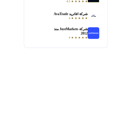
4.5
★
★
★
★
★
شركة افاتريد AvaTrade
فتح حساب
4
★
★
★
★
★
شركة JustMarkets منذ
فتح حساب
2012
4
★
★
★
★
★