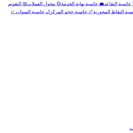
📅 التقويم
💱 محول العملات
💼 حاسبة نهاية الخدمة
🌴 حاسبة التقا
📈
🌙 حاسبة السواب
📏 حاسبة حجم المركز
📐 حاسبة النقاط الم
