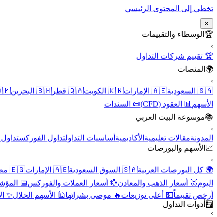
تخطي إلى المحتوى الرئيسي
✕
الوسطاء والتقييمات
🏆
›
🏆 تقييم شركات التداول
المنصات
🌍
›
 عُمان
🇧🇭 البحرين
🇶🇦 قطر
🇰🇼 الكويت
🇦🇪 الإمارات
🇸🇦 السعودية
📜 السندات
📊 العقود (CFD)
الأسهم
موسوعة البيت العربي
📚
›
الأسهم
تداول الفوركس
أساسيات التداول
الأكاديمية
مقالات تعليمية
المدونة
الأسهم والبورصات
📈
›
🇪🇬 مصر
🇦🇪 الإمارات
🇸🇦 السوق السعودية
🌍 كل البورصات العربية
لاقتصادية
💱 أسعار العملات والفوركس
🥇 أسعار الذهب والمعادن
اليوم
نقية
🕌 الأسهم الحلال
🔥 موصى بشرائها
💵 أعلى توزيعات
أرخص تقييماً
أدوات التداول
🧮
›