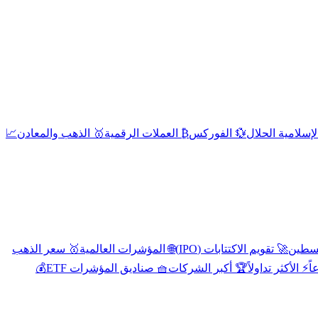
إسلامية الحلال
💱 الفوركس
₿ العملات الرقمية
🥇 الذهب والمعادن
📈
🚀 تقويم الاكتتابات (IPO)
🌐 المؤشرات العالمية
🥇 سعر الذهب
اً
⚡ الأكثر تداولاً
🏆 أكبر الشركات
🧺 صناديق المؤشرات ETF
💰