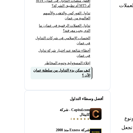
أفضل منصات التداول في عمان: MT4
لعملات
أم MT5 أم تطبيق الشركة؟
تداول الفوركس والذهب والأسهم
العالمية من عمان
تداول العملات الرقمية في عمان: ما
الذي يجب معرفته؟
الحساب الإسلامي في شركات التداول
في عمان
أخطاء شائعة عند اختيار شركة تداول
في عمان
إخلاء المسؤولية وتنويه المخاطر
كيف يمكن بدء التداول من سلطنة عمان
الآن ؟
أفضل وسطاء التداول
Capital.com - شركة
فتح حساب
كابيتال
نوع
4
★
★
★
★
★
 تجعل
شركة Exness منذ 2008
فتح حساب