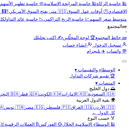
🕌 حاسبة الزكاة
🕌 حاسبة المرابحة الإسلامية
🧼 حاسبة تطهير الأسهم
الاقتصادي
🕐 أوقات عمل السوق
🇺🇸 متى يفتح السوق الأمريكي؟
🧮 
متوسط سعر السهم
💹 حاسبة الربح التراكمي
📉 حاسبة عائد التداول
كل 
🧱
المجتمع
›
🧱 حائط المجتمع
🏆 لوحة المحلّلين
✍️ اكتب تحليلك
تسجيل الدخول
إنشاء حساب
💬 واتساب
✈️ تليجرام
الوسطاء والتقييمات
▾
🏆 تقييم شركات التداول
المنصات
▾
🌅 دول الخليج
🇸🇦 السعودية
🇦🇪 الإمارات
🇰🇼 الكويت
🇶🇦 قطر
🇧🇭 البحرين
🌍 بقية الدول العربية
🇯🇴 الأردن
🇮🇶 العراق
🇵🇸 فلسطين
🇪🇬 مصر
🇹🇳 تونس
🇲🇦 
كل الدول ←
🏅 حسب النوع
🕌 الوسطاء الإسلامية الحلال
💱 الفوركس
₿ العملات الرقمية
🥇 