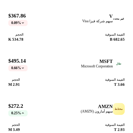
$367.86
V
غير محدد
سهم شركة فيزا Visa
0.09%
القيمة السوقية
الحجم
534.78 K
682.65 B
$495.14
MSFT
حلال
Microsoft Corporation
0.66%
القيمة السوقية
الحجم
2.91 M
3.66 T
$272.2
AMZN
مختلط
سهم أمازون (AMZN)
0.25%
القيمة السوقية
الحجم
3.49 M
2.93 T