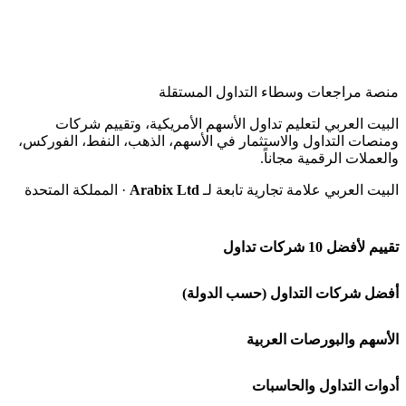
منصة مراجعات وسطاء التداول المستقلة
البيت العربي لتعليم تداول الأسهم الأمريكية، وتقييم شركات
ومنصات التداول والاستثمار في الأسهم، الذهب، النفط، الفوركس،
والعملات الرقمية مجاناً.
البيت العربي علامة تجارية تابعة لـ
Arabix Ltd
· المملكة المتحدة
تقييم لأفضل 10 شركات تداول
شركة Capital.com
أفضل شركات التداول (حسب الدولة)
افاتريد AvaTrade
شركات تداول في السعودية
الأسهم والبورصات العربية
اكسنس Exness
شركات تداول في الإمارات
🌍 كل البورصات العربية
أدوات التداول والحاسبات