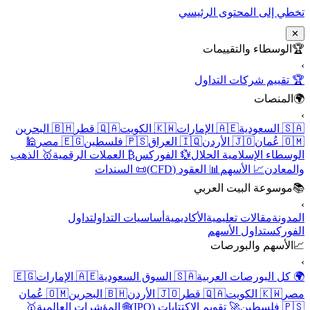
تخطي إلى المحتوى الرئيسي
✕
🏆
الوسطاء والتقييمات
›
🏆 تقييم شركات التداول
🌍
المنصات
›
🇸🇦 السعودية
🇦🇪 الإمارات
🇰🇼 الكويت
🇶🇦 قطر
🇧🇭 البحرين
🇴🇲 عُمان
🇯🇴 الأردن
🇮🇶 العراق
🇵🇸 فلسطين
🇪🇬 مصر
🕌
الوسطاء الإسلامية الحلال
💱 الفوركس
₿ العملات الرقمية
🥇 الذهب
والمعادن
📈 الأسهم
📊 العقود (CFD)
📜 السندات
📚
موسوعة البيت العربي
›
المدونة
مقالات تعليمية
الأكاديمية
أساسيات التداول
تداول
الفوركس
تداول الأسهم
📈
الأسهم والبورصات
›
🌍 كل البورصات العربية
🇸🇦 السوق السعودية
🇦🇪 الإمارات
🇪🇬
مصر
🇰🇼 الكويت
🇶🇦 قطر
🇯🇴 الأردن
🇧🇭 البحرين
🇴🇲 عُمان
🇵🇸 فلسطين
🚀 تقويم الاكتتابات (IPO)
🌐 المؤشرات العالمية
🥇