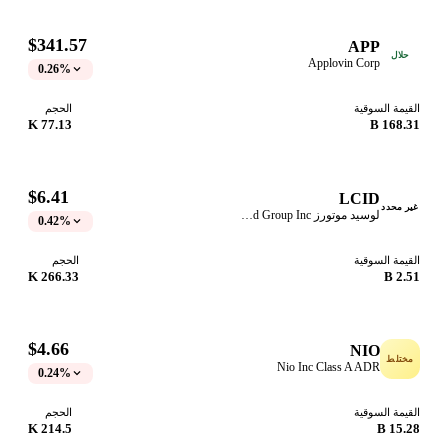
$341.57
APP
حلال
Applovin Corp
0.26%
القيمة السوقية
الحجم
77.13 K
168.31 B
$6.41
LCID
غير محدد
لوسيد موتورز Lucid Group Inc
0.42%
القيمة السوقية
الحجم
266.33 K
2.51 B
$4.66
NIO
مختلط
Nio Inc Class A ADR
0.24%
القيمة السوقية
الحجم
214.5 K
15.28 B