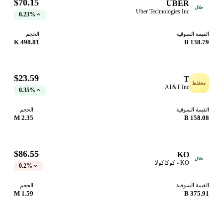
$70.15
UBER
حلال
Uber Technologies Inc
0.23%
القيمة السوقية
الحجم
498.81 K
138.79 B
$23.59
T
مختلط
AT&T Inc
0.35%
القيمة السوقية
الحجم
2.35 M
158.08 B
$86.55
KO
حلال
KO - كوكاكولا
0.2%
القيمة السوقية
الحجم
1.59 M
375.91 B