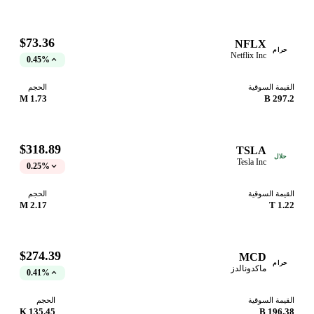
$73.36
NFLX
حرام
Netflix Inc
0.45%
القيمة السوقية
الحجم
1.73 M
297.2 B
$318.89
TSLA
حلال
Tesla Inc
0.25%
القيمة السوقية
الحجم
2.17 M
1.22 T
$274.39
MCD
حرام
ماكدونالدز
0.41%
القيمة السوقية
الحجم
135.45 K
196.38 B