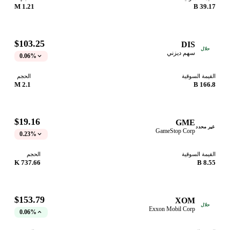
1.21 M
39.17 B
$103.25
DIS
حلال
سهم ديزني
0.06%
القيمة السوقية
الحجم
2.1 M
166.8 B
$19.16
GME
غير محدد
GameStop Corp
0.23%
القيمة السوقية
الحجم
737.66 K
8.55 B
$153.79
XOM
حلال
Exxon Mobil Corp
0.06%