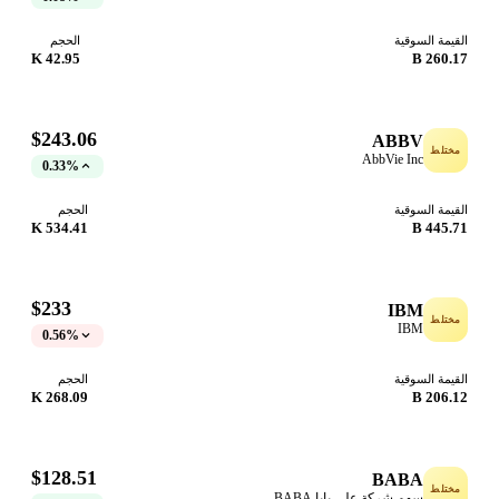
القيمة السوقية
الحجم
42.95 K
260.17 B
$243.06
ABBV
مختلط
AbbVie Inc
0.33%
القيمة السوقية
الحجم
534.41 K
445.71 B
$233
IBM
مختلط
IBM
0.56%
القيمة السوقية
الحجم
268.09 K
206.12 B
$128.51
BABA
مختلط
سهم شركة علي بابا BABA