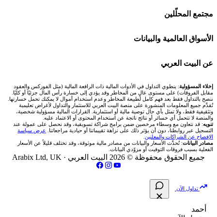
منصة بينانس
شركات تداول في الكويت
🇸🇦 السوق السعودية
🕌 حاسبة الزكاة
مجتمع المحلّلين
Bybit باي بت
شركات تداول في قطر
🇦🇪 أسواق الإمارات
💱 محول العملات
🧱 حائط المجتمع
الأسواق العالمية والبيانات
شركة Xm
شركات تداول في البحرين
🇪🇬 البورصة المصرية
🧮 حاسبة حجم اللوت
🏆 لوحة المحلّلين
🌐 المؤشرات العالمية
عن البيت العربي
شركة Okx
شركات تداول في عُمان
🇰🇼 بورصة الكويت
📊 حاسبة قيمة النقطة
✍️ اكتب تحليلك
🥇 سعر الذهب اليوم
من نحن
إخلاء المسؤولية
: ينطوي التداول في الأدوات المالية ذات الرافعة المالية (مثل الفوركس والعقود
مقابل الفروقات) على مستوى عالٍ من المخاطر وقد يؤدي إلى خسارة رأس المال جزئيًا أو كليًا.
ننصح بالتداول فقط بعد فهم كامل لطبيعة المخاطر وعدم استخدام أموال لا يمكنك تحمل خسارتها.
اكس تي بي XTB
شركات تداول في الأردن
🇶🇦 بورصة قطر
💰 حاسبة ربح الفوركس
تُقدَّم جميع المعلومات المنشورة على منصة البيت العربي للاستثمار والتداول لأغراض تعليمية
🥇 أسعار الذهب والمعادن
تواصل معنا
وتثقيفية فقط، ولا تمثل بأي حال توصية مالية أو استثمارية. القرارات المالية مسؤولية شخصية،
والمنصة لا تتحمل أي خسائر أو نتائج ناتجة عن استخدام المحتوى أو الاعتماد عليه.
انتراكتيف بروكرز IBKR
تنويه
: قد نتعاون مع وسطاء مرخصين ضمن برامج شراكة تسويقية، وقد نحصل على عمولة عند
شركات تداول في العراق
🇯🇴 بورصة عمّان
📌 حاسبة النقاط المحورية
التسجيل عبر روابطنا، دون أن يؤثر ذلك على نزاهة تقييماتنا أو حيادية مراجعاتنا.
عرض سياسة
💱 أسعار العملات والفوركس
فريق المؤلفين
الإفصاح عن الشراكات والمعلنين
.
مصادر البيانات
: تُحدَّث الأسعار والبيانات من مصادر مالية موثوقة، وقد تختلف قليلاً عن الأسعار
شركات تداول في فلسطين
الفعلية بسبب فروقات التوقيت أو مزوّدي البيانات.
🇧🇭 بورصة البحرين
📏 حاسبة حجم المركز
💵 سعر الريال السعودي في مصر
مقالات تعليمية
جميع الحقوق محفوظة © 2026 البيت العربي ·
Arabix Ltd, UK
شركات تداول في مصر
🇴🇲 بورصة مسقط
🔄 حاسبة تكلفة السواب
📅 المؤشرات الاقتصادية
سياسة تقييم الشركات
تداول الآن
🇵🇸 بورصة فلسطين
📈 حاسبة عائد التداول
شركات التداول النصابة
أحمد