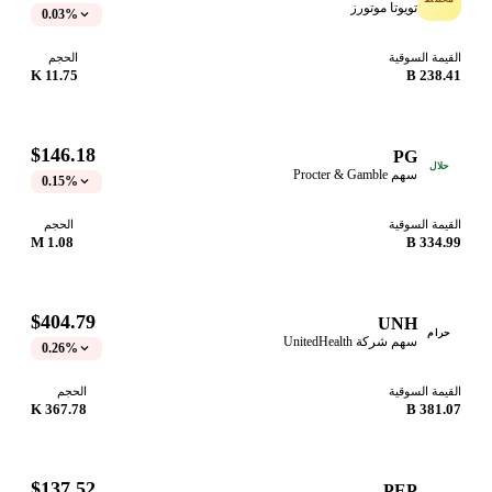
تويوتا موتورز
0.03%
القيمة السوقية
الحجم
11.75 K
238.41 B
$146.18
PG
حلال
سهم Procter & Gamble
0.15%
القيمة السوقية
الحجم
1.08 M
334.99 B
$404.79
UNH
حرام
سهم شركة UnitedHealth
0.26%
القيمة السوقية
الحجم
367.78 K
381.07 B
$137.52
PEP