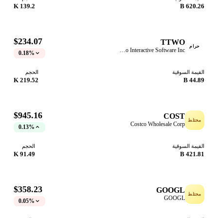
139.2 K
620.26 B
$234.07
TTWO
حرام
Take-Two Interactive Software Inc
0.18%
القيمة السوقية
الحجم
219.52 K
44.89 B
$945.16
COST
مختلط
Costco Wholesale Corp
0.13%
القيمة السوقية
الحجم
91.49 K
421.81 B
$358.23
GOOGL
مختلط
GOOGL
0.05%