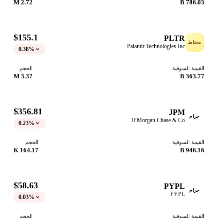
2.72 M
786.03 B
$155.1
PLTR
مختلط
Palantir Technologies Inc
0.38%
القيمة السوقية
الحجم
3.37 M
363.77 B
$356.81
JPM
حرام
JPMorgan Chase & Co
0.23%
القيمة السوقية
الحجم
164.17 K
946.16 B
$58.63
PYPL
حرام
PYPL
0.03%
القيمة السوقية
الحجم