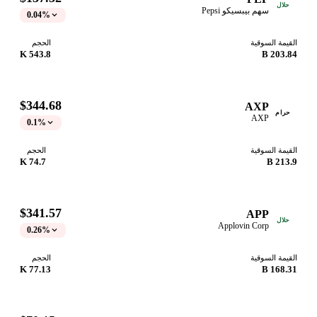
حلال
سهم بيبسيكو Pepsi
0.04%
القيمة السوقية
الحجم
543.8 K
203.84 B
$344.68
AXP
حرام
AXP
0.1%
القيمة السوقية
الحجم
74.7 K
213.9 B
$341.57
APP
حلال
Applovin Corp
0.26%
القيمة السوقية
الحجم
77.13 K
168.31 B