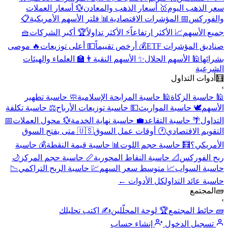
سعر الذهب اليوم
🥇 أسعار الذهب والمعادن
💱 أسعار العملات
والفوركس
📅 المؤشرات الاقتصادية
📊 فلتر الأسهم الأمريكية
📋
جميع الأسهم
📈 الأكثر ارتفاعاً
⚡ الأكثر تداولاً
🏆 أكبر الشركات
🧺
صناديق المؤشرات ETF
💰 أرخص تقييماً
💵 أعلى توزيعات
🔥 موصى
بشرائها
🕌 الأسهم الحلال
✨ الأسهم النقية
👨‍🏫 العلماء والهيئات
الشرعية
🧮
أدوات التداول
›
🕌 حاسبة الزكاة
🕌 حاسبة المرابحة الإسلامية
🧼 حاسبة تطهير
الأسهم
🕊️ حاسبة المواريث
💵 حاسبة توزيعات الأرباح
⚖️ حاسبة تكلفة
التداول
🌴 حاسبة التقاعد
💼 حاسبة نهاية الخدمة
💱 محول العملات
📅
التقويم الاقتصادي
🕐 أوقات عمل السوق
🇺🇸 متى يفتح السوق
الأمريكي؟
🧮 حاسبة حجم اللوت
📊 حاسبة قيمة النقطة
💰 حاسبة
ربح الفوركس
📐 حاسبة النقاط المحورية
📏 حاسبة حجم المركز
🌙
حاسبة السواب
📈 متوسط سعر السهم
💹 حاسبة الربح التراكمي
📉
حاسبة عائد التداول
كل الأدوات ←
🧱
المجتمع
›
🧱 حائط المجتمع
🏆 لوحة المحلّلين
✍️ اكتب تحليلك
تسجيل الدخول
إنشاء حساب