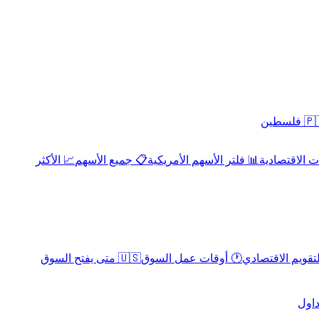
 فلسطين
 الاقتصادية
📊 فلتر الأسهم الأمريكية
📋 جميع الأسهم
📈 الأكثر
لتقويم الاقتصادي
🕐 أوقات عمل السوق
🇺🇸 متى يفتح السوق
داول