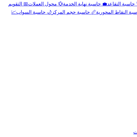
📅 التقويم
💱 محول العملات
💼 حاسبة نهاية الخدمة
🌴 حاسبة التقا
📈
🌙 حاسبة السواب
📏 حاسبة حجم المركز
📐 حاسبة النقاط الم
