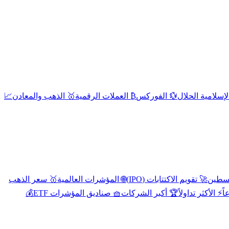
إسلامية الحلال
💱 الفوركس
₿ العملات الرقمية
🥇 الذهب والمعادن
📈
🚀 تقويم الاكتتابات (IPO)
🌐 المؤشرات العالمية
🥇 سعر الذهب
اً
⚡ الأكثر تداولاً
🏆 أكبر الشركات
🧺 صناديق المؤشرات ETF
💰