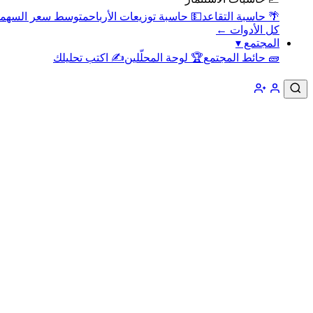
🌴 حاسبة التقاعد
💵 حاسبة توزيعات الأرباح
متوسط سعر السهم
كل الأدوات ←
المجتمع
▾
🧱 حائط المجتمع
🏆 لوحة المحلّلين
✍️ اكتب تحليلك