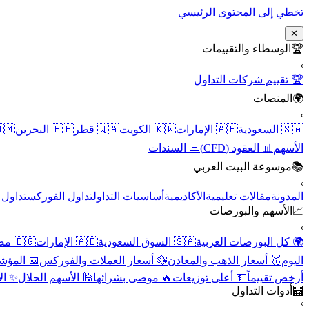
تخطي إلى المحتوى الرئيسي
✕
الوسطاء والتقييمات
🏆
›
🏆 تقييم شركات التداول
المنصات
🌍
›
 عُمان
🇧🇭 البحرين
🇶🇦 قطر
🇰🇼 الكويت
🇦🇪 الإمارات
🇸🇦 السعودية
📜 السندات
📊 العقود (CFD)
الأسهم
موسوعة البيت العربي
📚
›
الأسهم
تداول الفوركس
أساسيات التداول
الأكاديمية
مقالات تعليمية
المدونة
الأسهم والبورصات
📈
›
🇪🇬 مصر
🇦🇪 الإمارات
🇸🇦 السوق السعودية
🌍 كل البورصات العربية
لاقتصادية
💱 أسعار العملات والفوركس
🥇 أسعار الذهب والمعادن
اليوم
نقية
🕌 الأسهم الحلال
🔥 موصى بشرائها
💵 أعلى توزيعات
أرخص تقييماً
أدوات التداول
🧮
›