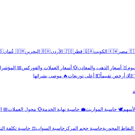
سطين
🇴🇲 عُمان
🇧🇭 البحرين
🇯🇴 الأردن
🇶🇦 قطر
🇰🇼 الكويت
🇪🇬 
 الاقتصادية
💱 أسعار العملات والفوركس
🥇 أسعار الذهب والمعادن
🥇 
🔥 موصى بشرائها
💵 أعلى توزيعات
💰 أرخص تقييماً

صادي
💱 محول العملات
💼 حاسبة نهاية الخدمة
🕊️ حاسبة المواريث
🧼 حا
اسبة تكلفة التداول
حاسبة السواب
حاسبة حجم المركز
حاسبة النقاط ال