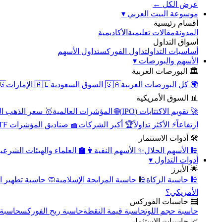
عرض الكل ←
▾
موسوعة البيت العربي
أقسام رئيسية
الأكاديمية
مقالات تعليمية
المدونة
أسواق التداول
تداول الأسهم
تداول الفوركس
أساسيات التداول
▾
الأسهم والبورصات
🏛️ البورصات العربية
مصر
🇦🇪 الإمارات
🇸🇦 السوق السعودية
🌍 كل البورصات العربية
📊 السوق الأمريكية
سعر الذهب اليوم
🌐 المؤشرات العالمية
🚀 تقويم الاكتتابات (IPO)
🧺 صناديق المؤشرات ETF
🏆 أكبر الشركات
⚡ الأكثر تداولاً
ارتفاعاً
🛠️ أدوات الاستثمار
‍🏫 العلماء والهيئات الشرعية
✨ الأسهم النقية
🕌 الأسهم الحلال
▾
أدوات التداول
🌟 الأبرز
سبة تطهير الأسهم
🕌 حاسبة المرابحة الإسلامية
🕌 حاسبة الزكاة
الأمريكي؟
🧮 حاسبات الفوركس
محورية
حاسبة ربح الفوركس
حاسبة قيمة النقطة
حاسبة حجم اللوت
📈 حاسبات الاستثمار