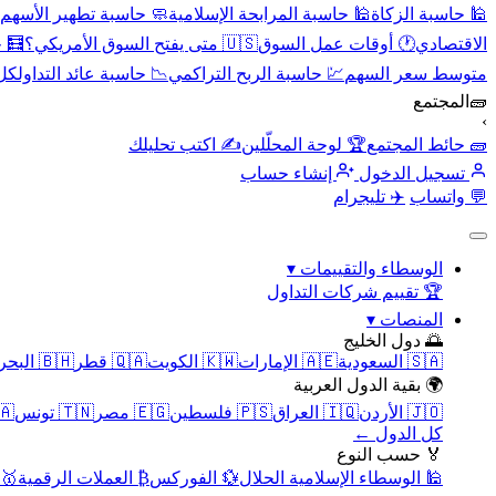
🕌 حاسبة الزكاة
🕌 حاسبة المرابحة الإسلامية
🧼 حاسبة تطهير الأسهم
الاقتصادي
🕐 أوقات عمل السوق
🇺🇸 متى يفتح السوق الأمريكي؟
🧮 
متوسط سعر السهم
💹 حاسبة الربح التراكمي
📉 حاسبة عائد التداول
كل 
🧱
المجتمع
›
🧱 حائط المجتمع
🏆 لوحة المحلّلين
✍️ اكتب تحليلك
تسجيل الدخول
إنشاء حساب
💬 واتساب
✈️ تليجرام
الوسطاء والتقييمات
▾
🏆 تقييم شركات التداول
المنصات
▾
🌅 دول الخليج
🇸🇦 السعودية
🇦🇪 الإمارات
🇰🇼 الكويت
🇶🇦 قطر
🇧🇭 البحرين
🌍 بقية الدول العربية
🇯🇴 الأردن
🇮🇶 العراق
🇵🇸 فلسطين
🇪🇬 مصر
🇹🇳 تونس
🇲🇦 
كل الدول ←
🏅 حسب النوع
🕌 الوسطاء الإسلامية الحلال
💱 الفوركس
₿ العملات الرقمية
🥇 