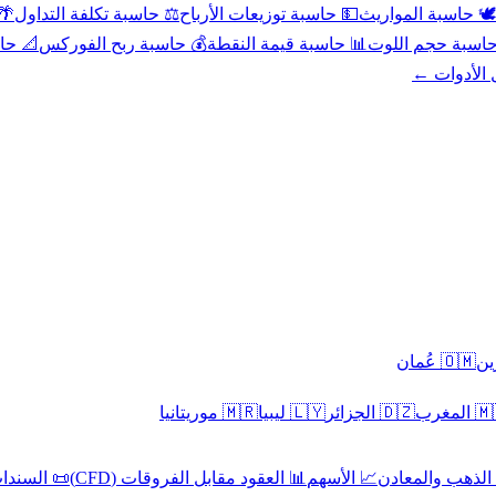
عد
⚖️ حاسبة تكلفة التداول
💵 حاسبة توزيعات الأرباح
🕊️ حاسبة المواريث
حورية
💰 حاسبة ربح الفوركس
📊 حاسبة قيمة النقطة
🧮 حاسبة حجم ال
كل الأدوا
🇴🇲 عُمان
🇲🇷 موريتانيا
🇱🇾 ليبيا
🇩🇿 الجزائر
🇲🇦 ا
 السندات
📊 العقود مقابل الفروقات (CFD)
📈 الأسهم
🥇 الذهب والمع