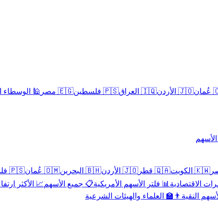
سلامية الحلال
🇪🇬 مصر
🇵🇸 فلسطين
🇮🇶 العراق
🇯🇴 الأردن
🇴
تداول 
🇵🇸 فلسطين
🇴🇲 عُمان
🇧🇭 البحرين
🇯🇴 الأردن
🇶🇦 قطر
🇰🇼 الكويت
 الأكثر ارتفاعاً
📋 جميع الأسهم
📊 فلتر الأسهم الأمريكية
📅 المؤشرات ا
👨‍🏫 العلماء والهيئات الشرعية
✨ الأسهم ال