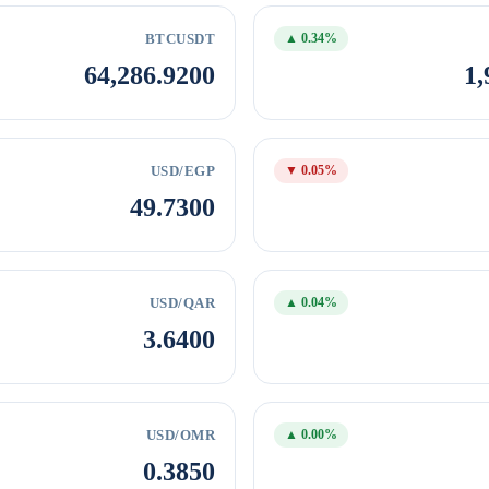
BTCUSDT
▲ 0.34%
64,286.9200
1,
USD/EGP
▼ 0.05%
49.7300
USD/QAR
▲ 0.04%
3.6400
USD/OMR
▲ 0.00%
0.3850