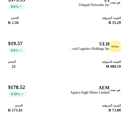
UI
غير محدد
Ubiquiti Networks Inc
0.6%
القيمة السوقية
الحجم
1.36 K
33.29 B
$19.57
ULH
مختلط
Universal Logistics Holdings Inc
0.6%
القيمة السوقية
الحجم
21
480.19 M
$178.52
AEM
غير محدد
Agnico Eagle Mines Limited
0.59%
القيمة السوقية
الحجم
171.61 K
73.88 B