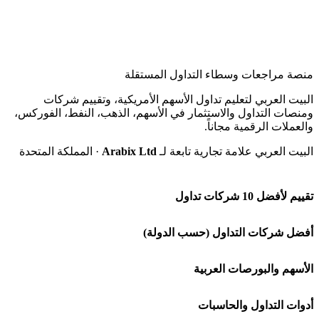
منصة مراجعات وسطاء التداول المستقلة
البيت العربي لتعليم تداول الأسهم الأمريكية، وتقييم شركات
ومنصات التداول والاستثمار في الأسهم، الذهب، النفط، الفوركس،
والعملات الرقمية مجاناً.
البيت العربي علامة تجارية تابعة لـ
Arabix Ltd
· المملكة المتحدة
تقييم لأفضل 10 شركات تداول
شركة Capital.com
أفضل شركات التداول (حسب الدولة)
افاتريد AvaTrade
شركات تداول في السعودية
الأسهم والبورصات العربية
اكسنس Exness
شركات تداول في الإمارات
🌍 كل البورصات العربية
أدوات التداول والحاسبات