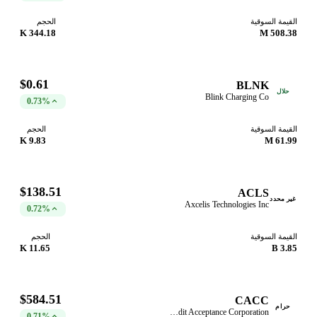
القيمة السوقية
الحجم
344.18 K
508.38 M
$0.61
BLNK
حلال
Blink Charging Co
0.73%
القيمة السوقية
الحجم
9.83 K
61.99 M
$138.51
ACLS
غير محدد
Axcelis Technologies Inc
0.72%
القيمة السوقية
الحجم
11.65 K
3.85 B
$584.51
CACC
حرام
Credit Acceptance Corporation
0.71%