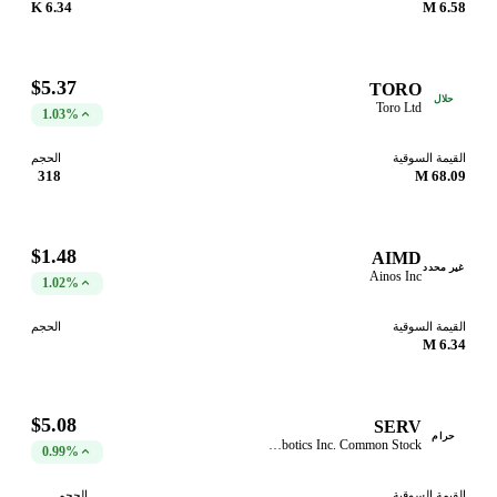
6.34 K
6.58 M
$5.37
TORO
حلال
Toro Ltd
1.03%
القيمة السوقية
الحجم
318
68.09 M
$1.48
AIMD
غير محدد
Ainos Inc
1.02%
القيمة السوقية
الحجم
6.34 M
$5.08
SERV
حرام
Serve Robotics Inc. Common Stock
0.99%
القيمة السوقية
الحجم