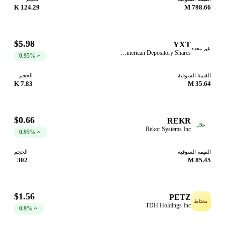
124.29 K
798.66 M
$5.98
YXT
غير محدد
YXT.COM GROUP HOLDING LIMITED American Depository Shares
0.95%
القيمة السوقية
الحجم
7.83 K
35.64 M
$0.66
REKR
حلال
Rekor Systems Inc
0.95%
القيمة السوقية
الحجم
302
85.45 M
$1.56
PETZ
مختلط
TDH Holdings Inc
0.9%