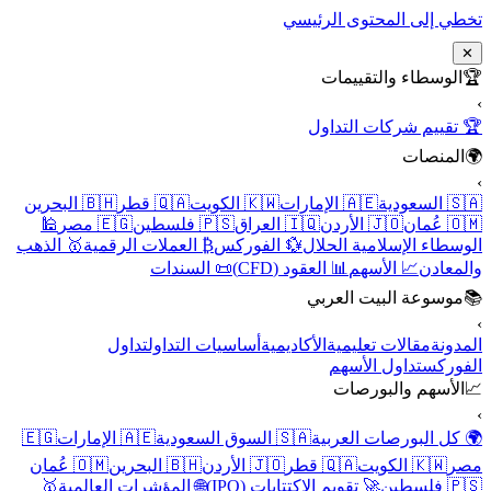
تخطي إلى المحتوى الرئيسي
✕
🏆
الوسطاء والتقييمات
›
🏆 تقييم شركات التداول
🌍
المنصات
›
🇸🇦 السعودية
🇦🇪 الإمارات
🇰🇼 الكويت
🇶🇦 قطر
🇧🇭 البحرين
🇴🇲 عُمان
🇯🇴 الأردن
🇮🇶 العراق
🇵🇸 فلسطين
🇪🇬 مصر
🕌
الوسطاء الإسلامية الحلال
💱 الفوركس
₿ العملات الرقمية
🥇 الذهب
والمعادن
📈 الأسهم
📊 العقود (CFD)
📜 السندات
📚
موسوعة البيت العربي
›
المدونة
مقالات تعليمية
الأكاديمية
أساسيات التداول
تداول
الفوركس
تداول الأسهم
📈
الأسهم والبورصات
›
🌍 كل البورصات العربية
🇸🇦 السوق السعودية
🇦🇪 الإمارات
🇪🇬
مصر
🇰🇼 الكويت
🇶🇦 قطر
🇯🇴 الأردن
🇧🇭 البحرين
🇴🇲 عُمان
🇵🇸 فلسطين
🚀 تقويم الاكتتابات (IPO)
🌐 المؤشرات العالمية
🥇