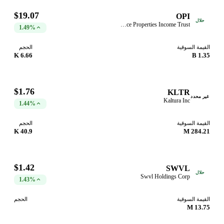
$19.07
OPI
حلال
Office Properties Income Trust
1.49%
القيمة السوقية
الحجم
6.66 K
1.35 B
$1.76
KLTR
غير محدد
Kaltura Inc
1.44%
القيمة السوقية
الحجم
40.9 K
284.21 M
$1.42
SWVL
حلال
Swvl Holdings Corp
1.43%
القيمة السوقية
الحجم
13.75 M