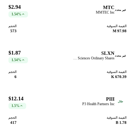
$2.94
MTC
غير محدد
MMTEC Inc
1.54%
القيمة السوقية
الحجم
573
97.98 M
$1.87
SLXN
غير محدد
Biomotion Sciences Ordinary Shares
1.54%
القيمة السوقية
الحجم
6
670.39 K
$12.14
PIII
حلال
P3 Health Partners Inc
1.5%
القيمة السوقية
الحجم
417
1.78 B