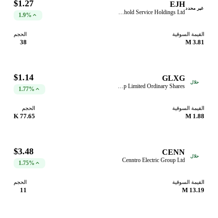
$1.27
EJH
غير محدد
E-Home Household Service Holdings Ltd
1.9%
القيمة السوقية
الحجم
38
3.81 M
$1.14
GLXG
حلال
Galaxy Payroll Group Limited Ordinary Shares
1.77%
القيمة السوقية
الحجم
77.65 K
1.88 M
$3.48
CENN
حلال
Cenntro Electric Group Ltd
1.75%
القيمة السوقية
الحجم
11
13.19 M