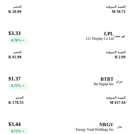
القيمة السوقية
الحجم
20.96 K
58.72 M
$3.33
LPL
غير محدد
LG Display Co Ltd
0.76%
القيمة السوقية
الحجم
92.98 K
2.99 B
$1.37
BTBT
حرام
Bit Digital Inc
0.73%
القيمة السوقية
الحجم
178.55 K
457.44 M
$3.44
NRGV
حلال
Energy Vault Holdings Inc
0.73%