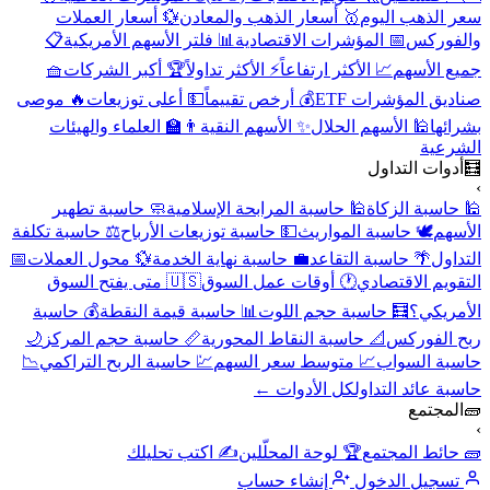
سعر الذهب اليوم
🥇 أسعار الذهب والمعادن
💱 أسعار العملات
والفوركس
📅 المؤشرات الاقتصادية
📊 فلتر الأسهم الأمريكية
📋
جميع الأسهم
📈 الأكثر ارتفاعاً
⚡ الأكثر تداولاً
🏆 أكبر الشركات
🧺
صناديق المؤشرات ETF
💰 أرخص تقييماً
💵 أعلى توزيعات
🔥 موصى
بشرائها
🕌 الأسهم الحلال
✨ الأسهم النقية
👨‍🏫 العلماء والهيئات
الشرعية
🧮
أدوات التداول
›
🕌 حاسبة الزكاة
🕌 حاسبة المرابحة الإسلامية
🧼 حاسبة تطهير
الأسهم
🕊️ حاسبة المواريث
💵 حاسبة توزيعات الأرباح
⚖️ حاسبة تكلفة
التداول
🌴 حاسبة التقاعد
💼 حاسبة نهاية الخدمة
💱 محول العملات
📅
التقويم الاقتصادي
🕐 أوقات عمل السوق
🇺🇸 متى يفتح السوق
الأمريكي؟
🧮 حاسبة حجم اللوت
📊 حاسبة قيمة النقطة
💰 حاسبة
ربح الفوركس
📐 حاسبة النقاط المحورية
📏 حاسبة حجم المركز
🌙
حاسبة السواب
📈 متوسط سعر السهم
💹 حاسبة الربح التراكمي
📉
حاسبة عائد التداول
كل الأدوات ←
🧱
المجتمع
›
🧱 حائط المجتمع
🏆 لوحة المحلّلين
✍️ اكتب تحليلك
تسجيل الدخول
إنشاء حساب