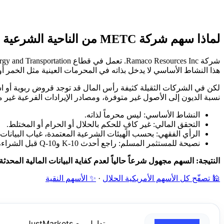
لماذا سهم شركة METC من الناحية الشرعية غير محدد؟
هذا النشاط الأساسي لا يدخل بذاته في المحرمات العينية مثل الخمر أو ال
لكن في الشركات الثقيلة كثيفة رأس المال قد توجد قروض ربوية أو استث
نسبة الديون إلى الأصول غير متوفرة، ومصادر الإيرادات الفرعية غير م
النشاط الأساسي: ليس محرماً لذاته.
التحقق المالي: غير كافٍ للحكم بالحلال أو الحرام أو المختلط.
الرأي الفقهي: بحسب الهيئات الشرعية المعتمدة، غياب البيانات 
نصيحة للمستثمر المسلم: راجع أحدث 10-K و10-Q قبل الشراء، وتجنب السهم إن ظهرت ديون ربوية مرتفعة أو إيرادات فرعية محرمة.
النتيجة: السهم مجهول شرعاً حالياً لعدم كفاية البيانات المالية المحدثة
🕌 تصفّح كل الأسهم الأمريكية الحلال
·
✨ الأسهم النقية
تداول مع JustMarkets