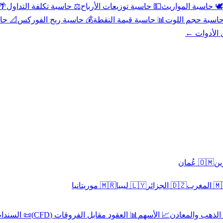
عد
⚖️ حاسبة تكلفة التداول
💵 حاسبة توزيعات الأرباح
🕊️ حاسبة المواريث
حورية
💰 حاسبة ربح الفوركس
📊 حاسبة قيمة النقطة
🧮 حاسبة حجم ال
كل الأدوا
🇴🇲 عُمان
🇲🇷 موريتانيا
🇱🇾 ليبيا
🇩🇿 الجزائر
🇲🇦 ا
 السندات
📊 العقود مقابل الفروقات (CFD)
📈 الأسهم
🥇 الذهب والمع