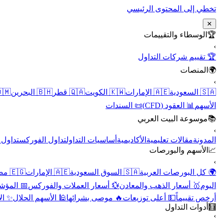
تخطي إلى المحتوى الرئيسي
✕
الوسطاء والتقييمات
🏆
›
🏆 تقييم شركات التداول
المنصات
🌍
›
 عُمان
🇧🇭 البحرين
🇶🇦 قطر
🇰🇼 الكويت
🇦🇪 الإمارات
🇸🇦 السعودية
📜 السندات
📊 العقود (CFD)
الأسهم
موسوعة البيت العربي
📚
›
الأسهم
تداول الفوركس
أساسيات التداول
الأكاديمية
مقالات تعليمية
المدونة
الأسهم والبورصات
📈
›
🇪🇬 مصر
🇦🇪 الإمارات
🇸🇦 السوق السعودية
🌍 كل البورصات العربية
لاقتصادية
💱 أسعار العملات والفوركس
🥇 أسعار الذهب والمعادن
اليوم
نقية
🕌 الأسهم الحلال
🔥 موصى بشرائها
💵 أعلى توزيعات
أرخص تقييماً
أدوات التداول
🧮
›