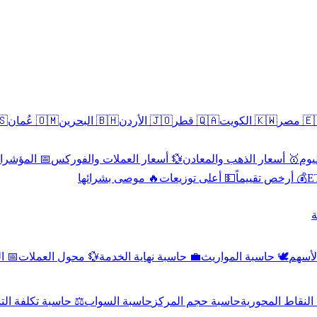
سطين
🇴🇲 عُمان
🇧🇭 البحرين
🇯🇴 الأردن
🇶🇦 قطر
🇰🇼 الكويت
🇪🇬 
 الاقتصادية
💱 أسعار العملات والفوركس
🥇 أسعار الذهب والمعادن
🥇 
🔥 موصى بشرائها
💵 أعلى توزيعات
💰 أرخص تقييماً

صادي
💱 محول العملات
💼 حاسبة نهاية الخدمة
🕊️ حاسبة المواريث
🧼 حا
اسبة تكلفة التداول
حاسبة السواب
حاسبة حجم المركز
حاسبة النقاط ال