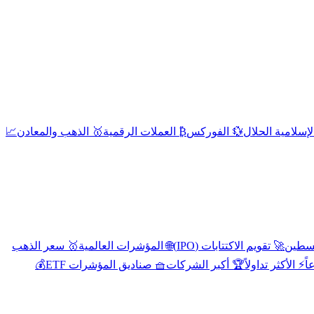
إسلامية الحلال
💱 الفوركس
₿ العملات الرقمية
🥇 الذهب والمعادن
📈
🚀 تقويم الاكتتابات (IPO)
🌐 المؤشرات العالمية
🥇 سعر الذهب
اً
⚡ الأكثر تداولاً
🏆 أكبر الشركات
🧺 صناديق المؤشرات ETF
💰