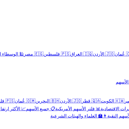
سلامية الحلال
🇪🇬 مصر
🇵🇸 فلسطين
🇮🇶 العراق
🇯🇴 الأردن
🇴
تداول 
🇵🇸 فلسطين
🇴🇲 عُمان
🇧🇭 البحرين
🇯🇴 الأردن
🇶🇦 قطر
🇰🇼 الكويت
 الأكثر ارتفاعاً
📋 جميع الأسهم
📊 فلتر الأسهم الأمريكية
📅 المؤشرات ا
👨‍🏫 العلماء والهيئات الشرعية
✨ الأسهم ال