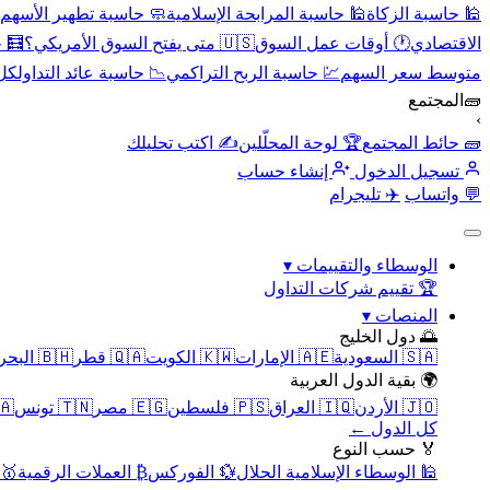
🕌 حاسبة الزكاة
🕌 حاسبة المرابحة الإسلامية
🧼 حاسبة تطهير الأسهم
الاقتصادي
🕐 أوقات عمل السوق
🇺🇸 متى يفتح السوق الأمريكي؟
🧮 
متوسط سعر السهم
💹 حاسبة الربح التراكمي
📉 حاسبة عائد التداول
كل 
🧱
المجتمع
›
🧱 حائط المجتمع
🏆 لوحة المحلّلين
✍️ اكتب تحليلك
تسجيل الدخول
إنشاء حساب
💬 واتساب
✈️ تليجرام
الوسطاء والتقييمات
▾
🏆 تقييم شركات التداول
المنصات
▾
🌅 دول الخليج
🇸🇦 السعودية
🇦🇪 الإمارات
🇰🇼 الكويت
🇶🇦 قطر
🇧🇭 البحرين
🌍 بقية الدول العربية
🇯🇴 الأردن
🇮🇶 العراق
🇵🇸 فلسطين
🇪🇬 مصر
🇹🇳 تونس
🇲🇦 
كل الدول ←
🏅 حسب النوع
🕌 الوسطاء الإسلامية الحلال
💱 الفوركس
₿ العملات الرقمية
🥇 