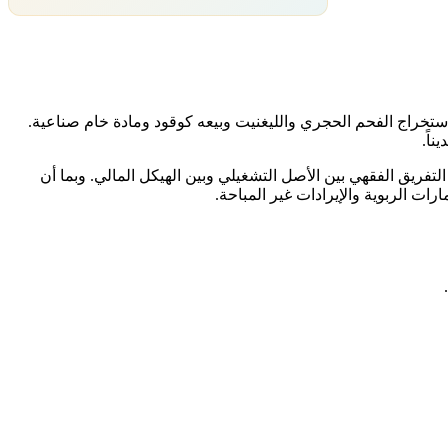
Ramaco Resou. تعمل في قطاع Energy and Transportation ضمن صناعة BITUMINOUS COAL & LIGNITE MINING، أي استخراج الفحم الحجري والليغنيت وبيعه كوقود ومادة خام صناعية.
ناً.
لتفريق الفقهي بين الأصل التشغيلي وبين الهيكل المالي. وبما أن
ات الربوية والإيرادات غير المباحة.