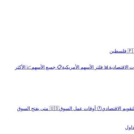
 فلسطين
 الاقتصادية
📊 فلتر الأسهم الأمريكية
📋 جميع الأسهم
📈 الأكثر
لتقويم الاقتصادي
🕐 أوقات عمل السوق
🇺🇸 متى يفتح السوق
داول