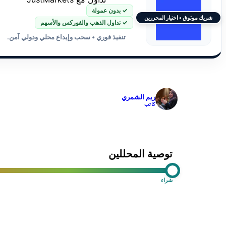
✓ بدون عمولة
شريك موثوق • اختيار المحررين
✓ تداول الذهب والفوركس والأسهم
تنفيذ فوري • سحب وإيداع محلي ودولي آمن.
✓
ريم الشمري
كاتب
توصية المحللين
شراء