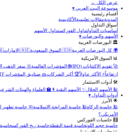
عرض الكل ←
▾
موسوعة البيت العربي
أقسام رئيسية
الأكاديمية
مقالات تعليمية
المدونة
أسواق التداول
تداول الأسهم
تداول الفوركس
أساسيات التداول
▾
الأسهم والبورصات
🏛️ البورصات العربية
مصر
🇦🇪 الإمارات
🇸🇦 السوق السعودية
🌍 كل البورصات العربية
📊 السوق الأمريكية
سعر الذهب اليوم
🌐 المؤشرات العالمية
🚀 تقويم الاكتتابات (IPO)
🧺 صناديق المؤشرات ETF
🏆 أكبر الشركات
⚡ الأكثر تداولاً
ارتفاعاً
🛠️ أدوات الاستثمار
‍🏫 العلماء والهيئات الشرعية
✨ الأسهم النقية
🕌 الأسهم الحلال
▾
أدوات التداول
🌟 الأبرز
سبة تطهير الأسهم
🕌 حاسبة المرابحة الإسلامية
🕌 حاسبة الزكاة
الأمريكي؟
🧮 حاسبات الفوركس
محورية
حاسبة ربح الفوركس
حاسبة قيمة النقطة
حاسبة حجم اللوت
📈 حاسبات الاستثمار