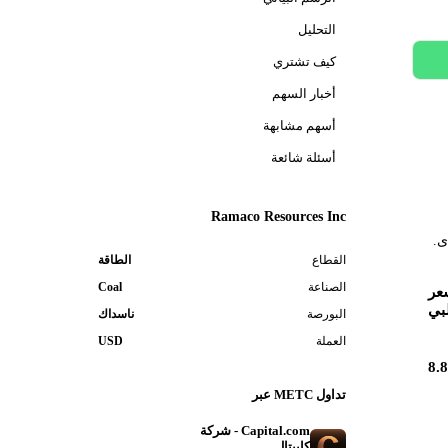
التحليل
كيف تشتري
أخبار السهم
أسهم مشابهة
أسئلة شائعة
Ramaco Resources Inc
القطاع
الطاقة
الصناعة
Coal
عر
بي
البورصة
ناسداك
العملة
USD
8.
تداول METC عبر
Capital.com - شركة
كابيتال
فتح حساب