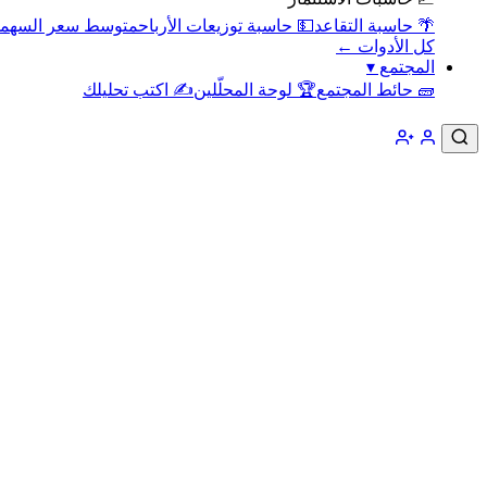
🌴 حاسبة التقاعد
💵 حاسبة توزيعات الأرباح
متوسط سعر السهم
كل الأدوات ←
المجتمع
▾
🧱 حائط المجتمع
🏆 لوحة المحلّلين
✍️ اكتب تحليلك