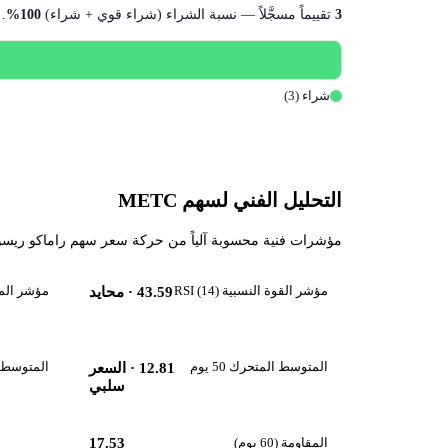
3
تقييماً مسجَّلاً — نسبة الشراء (شراء قوي + شراء)
100%
.
شراء (3)
التحليل الفني لسهم METC
مؤشرات فنية محسوبة آلياً من حركة سعر سهم راماكو ريسورسز (METC) حتى 2026-08-07، تقرأ زخم السهم واتجاهه قصير و
مؤشر القوة النسبية RSI (14)
مؤشر الماكد 
43.59
· محايد
المتوسط المتحرك 50 يوم
المتوسط المت
12.81
· السعر
سلبي
المقاومة (60 يوم)
17.53