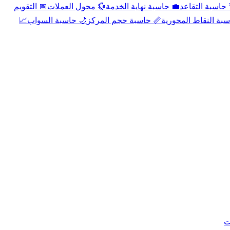
📅 التقويم
💱 محول العملات
💼 حاسبة نهاية الخدمة
🌴 حاسبة التقا
📈
🌙 حاسبة السواب
📏 حاسبة حجم المركز
📐 حاسبة النقاط الم
