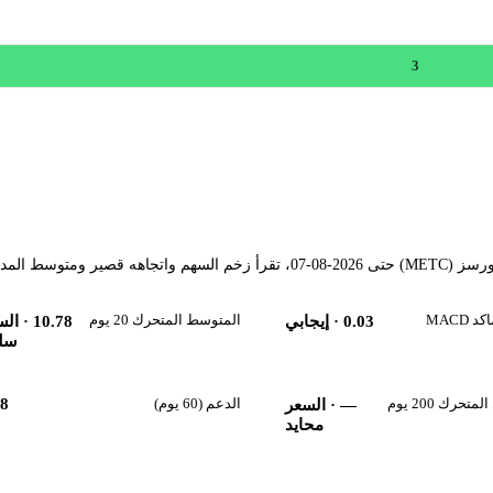
3
متوسط المدى.
MACD
المتوسط المتحرك 20 يوم
0.03
· إيجابي
10.78
· الس
سل
حرك 200 يوم
الدعم (60 يوم)
88
—
· السعر
محايد