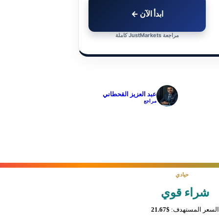
ابدأ الآن ←
مراجعة JustMarkets كاملة
✓
عبد العزيز القحطاني
مراجع
حيادي
شراء قوي
السعر المستهدف:
$21.67