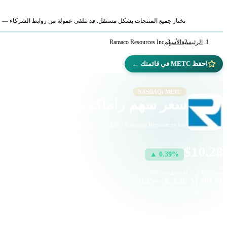
نختار جميع المنتجات بشكل مستقل. قد نتلقى عمولة من روابط الشركاء — لا ي
الرئيسية
الأسهم
Ramaco Resources Inc
←
احفظ METC في قائمتك
NASDAQ: METC
سعر سهم راماكو ريسورسز (METC)
Ramaco Resources Inc · الطاقة · ناسداك
$10.28
▲ 0.39%
سعر إغلاق
7 أغسطس 2026
-0.45
—
2.36 K
493.93 M
القيمة السوقية
حجم التداول
P/E
EPS