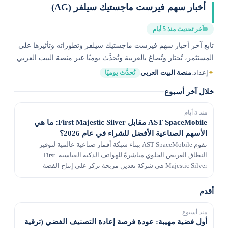
أخبار سهم فيرست ماجستيك سيلفر (AG)
آخر تحديث منذ 5 أيام
تابع آخر أخبار سهم فيرست ماجستيك سيلفر وتطوراته وتأثيرها على
المستثمر، تُختار وتُصاغ بالعربية وتُحدَّث يوميًا عبر منصة البيت العربي.
✦
إعداد:
منصة البيت العربي
تُحدَّث يوميًا
خلال آخر أسبوع
منذ 5 أيام
AST SpaceMobile مقابل First Majestic Silver: ما هي
الأسهم الصناعية الأفضل للشراء في عام 2026؟
تقوم AST SpaceMobile ببناء شبكة أقمار صناعية عالمية لتوفير
النطاق العريض الخلوي مباشرةً للهواتف الذكية القياسية. First
Majestic Silver هي شركة تعدين مربحة تركز على إنتاج الفضة
والذهب بميزانية عمومية منخفضة الديون.
أقدم
منذ أسبوع
أول فضية مهيبة: عودة فرصة إعادة التصنيف الفضي (ترقية