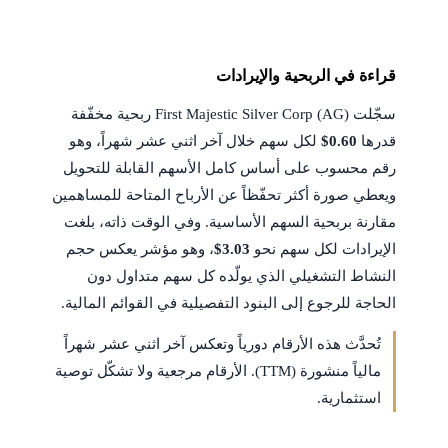
قراءة في الربحية والإيرادات
سجّلت First Majestic Silver Corp (AG) ربحية مخفّفة
قدرها
$0.60
لكل سهم خلال آخر اثني عشر شهراً، وهو
رقم محسوب على أساس كامل الأسهم القابلة للتحويل
ويعطي صورة أكثر تحفّظاً عن الأرباح المتاحة للمساهمين
مقارنة بربحية السهم الأساسية. وفي الوقت ذاته، بلغت
الإيرادات لكل سهم نحو
$3.03
، وهو مؤشر يعكس حجم
النشاط التشغيلي الذي يولّده كل سهم متداول دون
الحاجة للرجوع إلى البنود التفصيلية في القوائم المالية.
تُحدَّث هذه الأرقام دورياً وتعكس آخر اثني عشر شهراً
مالياً منشورة (TTM). الأرقام مرجعية ولا تشكّل توصية
استثمارية.