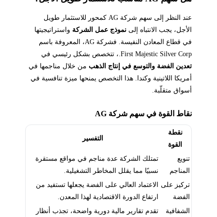
عند النظر إلى سهم شركة AG كمحور للاستثمار طويل
الأجل، يجب الانتباه إلى
نموذج عمل الشركة
واستراتيجيتها
في قطاع المعادن النفيسة. فشركة AG، المعروفة باسم
First Majestic Silver Corp.، تتخصص بشكل رئيسي في
تعدين الفضة والتوسع في إنتاج الذهب
من خلال مناجمها في
أمريكا اللاتينية وكندا. هذا التخصص يمنحها ميزة تنافسية في
أسواق متقلّبة.
نقاط القوة في سهم شركة AG
نقطة
التفسير
القوة
تنويع
تمتلك الشركة عدة مناجم في مواقع مستقرة
المناجم
نسبيًا مما يقلل المخاطر التشغيلية.
تركيز على
الاعتماد العالي على الفضة يجعلها تستفيد من
الفضة
ارتفاع الدورة الاقتصادية لهذا المعدن.
الشفافية
تقدم تقارير مالية دورية واضحة، تجذب أنظار