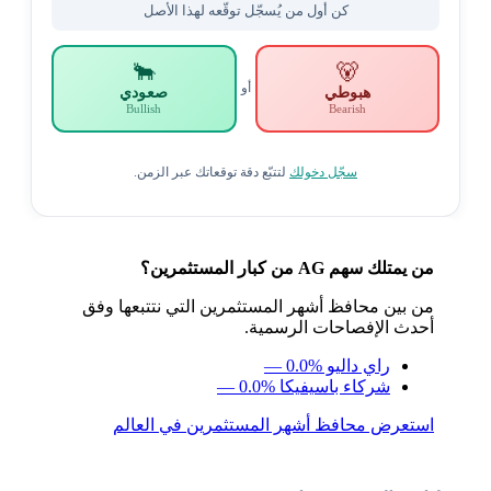
كن أول من يُسجّل توقّعه لهذا الأصل
🐂
🐻
أو
هبوطي
صعودي
Bullish
Bearish
سجّل دخولك
لتتبّع دقة توقعاتك عبر الزمن.
من يمتلك سهم AG من كبار المستثمرين؟
من بين محافظ أشهر المستثمرين التي نتتبعها وفق
أحدث الإفصاحات الرسمية.
راي داليو
— 0.0%
شركاء باسيفيكا
— 0.0%
استعرض محافظ أشهر المستثمرين في العالم