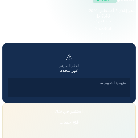
سعر إغلاق
7 أغسطس 2026
186.1 K
7.43 B
القيمة السوقية
حجم التداول
0.59
25.3364
EPS
P/E
⚠
الحكم الشرعي
غير محدد
منهجية التقييم ←
استثمر في AG
فتح حساب