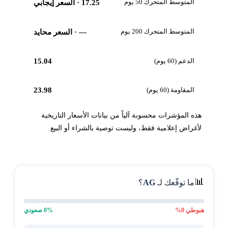
المتوسط المتحرك 50 يوم
17.25
· السعر إيجابي
المتوسط المتحرك 200 يوم
—
· السعر محايد
الدعم (60 يوم)
15.04
المقاومة (60 يوم)
23.98
هذه المؤشرات محسوبة آلياً من بيانات الأسعار التاريخية
لأغراض إعلامية فقط، وليست توصية بالشراء أو البيع.
📊
ما توقّعك لـ
AG
؟
هبوطي
0
%
% صعودي
0