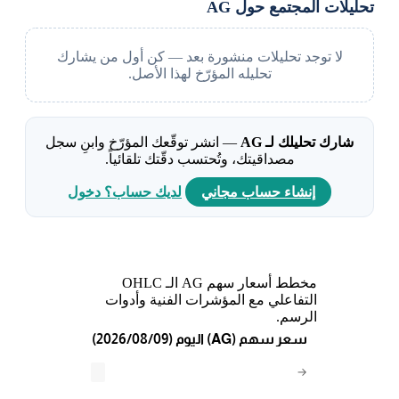
تحليلات المجتمع حول AG
لا توجد تحليلات منشورة بعد — كن أول من يشارك
تحليله المؤرّخ لهذا الأصل.
شارك تحليلك لـ AG
— انشر توقّعك المؤرّخ وابنِ سجل
مصداقيتك، وتُحتسب دقّتك تلقائياً.
إنشاء حساب مجاني
لديك حساب؟ دخول
مخطط أسعار سهم AG الـ OHLC
التفاعلي مع المؤشرات الفنية وأدوات
الرسم.
(2026/08/09) اليوم (AG) سعر سهم
→