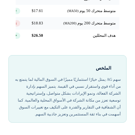
متوسط متحرك 50 يوم
$17.61
↑ فوق
(MA50)
متوسط متحرك 200 يوم
$18.83
↓ تحت
(MA200)
هدف المحللين
$26.50
+44.3%
الملخص
سهم AG يمثل خيارًا استثماريًا مميزًا في السوق المالية لما يتمتع به
من أداء قوي واستقرار نسبي في القيمة. يتميز السهم بإدارة
الشركة الفعالة، ونمو الإيرادات بشكل متواصل، وإستراتيجية
توسعية تعزز من مكانة الشركة في الأسواق المحلية والعالمية. كما
أن الشفافية في التقارير والقدرة على التكيف مع تغييرات السوق
أسهمت في بناء ثقة المستثمرين وتعزيز جاذبية السهم.