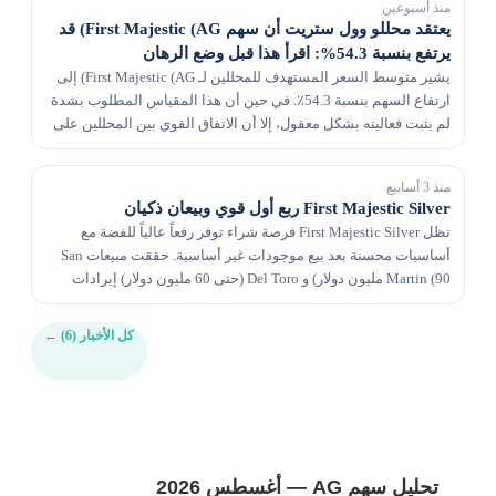
منذ أسبوعين
يعتقد محللو وول ستريت أن سهم First Majestic (AG) قد
يرتفع بنسبة 54.3%: اقرأ هذا قبل وضع الرهان
يشير متوسط ​​​​السعر المستهدف للمحللين لـ First Majestic (AG) إلى
ارتفاع السهم بنسبة 54.3٪. في حين أن هذا المقياس المطلوب بشدة
لم يثبت فعاليته بشكل معقول، إلا أن الاتفاق القوي بين المحللين على
رفع تقديرات الأرباح يشير إل...
منذ 3 أسابيع
First Majestic Silver ربع أول قوي وبيعان ذكيان
تظل First Majestic Silver فرصة شراء توفر رفعاً عالياً للفضة مع
أساسيات محسنة بعد بيع موجودات غير أساسية. حققت مبيعات San
Martin (90 مليون دولار) و Del Toro (حتى 60 مليون دولار) إيرادات
بارتفاع 95% سنوياً إلى 476.7 مليون...
كل الأخبار (6)
←
تحليل سهم AG — أغسطس 2026