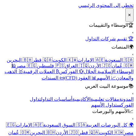
تخطي إلى المحتوى الرئيسي
✕
🏆
الوسطاء والتقييمات
›
🏆 تقييم شركات التداول
🌍
المنصات
›
🇸🇦 السعودية
🇦🇪 الإمارات
🇰🇼 الكويت
🇶🇦 قطر
🇧🇭 البحرين
🇴🇲 عُمان
🇯🇴 الأردن
🇮🇶 العراق
🇵🇸 فلسطين
🇪🇬 مصر
🕌
الوسطاء الإسلامية الحلال
💱 الفوركس
₿ العملات الرقمية
🥇 الذهب
والمعادن
📈 الأسهم
📊 العقود (CFD)
📜 السندات
📚
موسوعة البيت العربي
›
المدونة
مقالات تعليمية
الأكاديمية
أساسيات التداول
تداول
الفوركس
تداول الأسهم
📈
الأسهم والبورصات
›
🌍 كل البورصات العربية
🇸🇦 السوق السعودية
🇦🇪 الإمارات
🇪🇬
مصر
🇰🇼 الكويت
🇶🇦 قطر
🇯🇴 الأردن
🇧🇭 البحرين
🇴🇲 عُمان