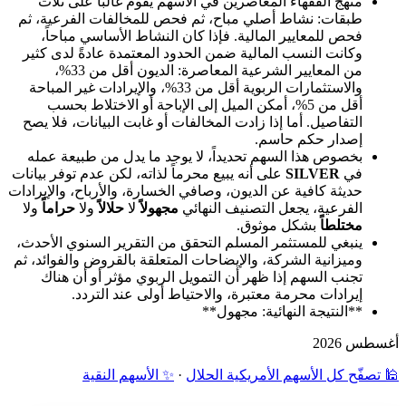
منهج الفقهاء المعاصرين في الأسهم يقوم غالباً على ثلاث
طبقات: نشاط أصلي مباح، ثم فحص للمخالفات الفرعية، ثم
فحص للمعايير المالية. فإذا كان النشاط الأساسي مباحاً،
وكانت النسب المالية ضمن الحدود المعتمدة عادةً لدى كثير
من المعايير الشرعية المعاصرة: الديون أقل من 33%،
والاستثمارات الربوية أقل من 33%، والإيرادات غير المباحة
أقل من 5%، أمكن الميل إلى الإباحة أو الاختلاط بحسب
التفاصيل. أما إذا زادت المخالفات أو غابت البيانات، فلا يصح
إصدار حكم حاسم.
بخصوص هذا السهم تحديداً، لا يوجد ما يدل من طبيعة عمله
في
SILVER
على أنه يبيع محرماً لذاته، لكن عدم توفر بيانات
حديثة كافية عن الديون، وصافي الخسارة، والأرباح، والإيرادات
الفرعية، يجعل التصنيف النهائي
مجهولاً
لا
حلالاً
ولا
حراماً
ولا
مختلطاً
بشكل موثوق.
ينبغي للمستثمر المسلم التحقق من التقرير السنوي الأحدث،
وميزانية الشركة، والإيضاحات المتعلقة بالقروض والفوائد، ثم
تجنب السهم إذا ظهر أن التمويل الربوي مؤثر أو أن هناك
إيرادات محرمة معتبرة، والاحتياط أولى عند التردد.
**النتيجة النهائية: مجهول**
أغسطس 2026
🕌 تصفّح كل الأسهم الأمريكية الحلال
·
✨ الأسهم النقية