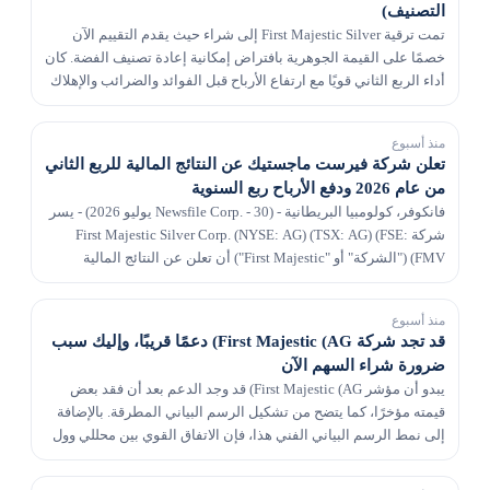
التصنيف)
تمت ترقية First Majestic Silver إلى شراء حيث يقدم التقييم الآن
خصمًا على القيمة الجوهرية بافتراض إمكانية إعادة تصنيف الفضة. كان
أداء الربع الثاني قويًا مع ارتفاع الأرباح قبل الفوائد والضرائب والإهلاك
والاستهلاك بنسبة 110...
منذ أسبوع
تعلن شركة فيرست ماجستيك عن النتائج المالية للربع الثاني
من عام 2026 ودفع الأرباح ربع السنوية
فانكوفر، كولومبيا البريطانية - (Newsfile Corp. - 30 يوليو 2026) - يسر
شركة First Majestic Silver Corp. (NYSE: AG) (TSX: AG) (FSE:
FMV) ("الشركة" أو "First Majestic") أن تعلن عن النتائج المالية
المرحلية المكثفة الموحدة غي...
منذ أسبوع
قد تجد شركة First Majestic (AG) دعمًا قريبًا، وإليك سبب
ضرورة شراء السهم الآن
يبدو أن مؤشر First Majestic (AG) قد وجد الدعم بعد أن فقد بعض
قيمته مؤخرًا، كما يتضح من تشكيل الرسم البياني المطرقة. بالإضافة
إلى نمط الرسم البياني الفني هذا، فإن الاتفاق القوي بين محللي وول
ستريت على مراجعة تقديرات الأرب...