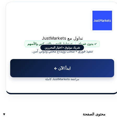
تداول مع JustMarkets
✓ بدون عمولة
✓ تداول الذهب والفوركس والأسهم
شريك موثوق • اختيار المحررين
تنفيذ فوري • سحب وإيداع محلي ودولي آمن.
ابدأ الآن ←
مراجعة JustMarkets كاملة
محتوى الصفحة