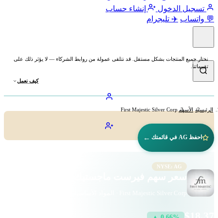
تسجيل الدخول
إنشاء حساب
💬 واتساب
✈️ تليجرام
نختار جميع المنتجات بشكل مستقل. قد نتلقى عمولة من روابط الشركاء — لا يؤثر ذلك على
تقييماتنا.
كيف نعمل
الرئيسية
الأسهم
First Majestic Silver Corp
←
احفظ AG في قائمتك
NYSE: AG
سعر سهم فيرست ماجستيك سيلفر (AG)
First Majestic Silver Corp · المواد الأساسية · بورصة نيويورك
$18.37
▲ 0.66%