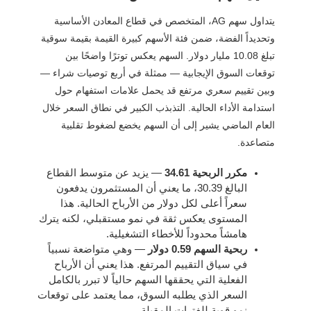
يتداول سهم AG، المتخصص في قطاع المعادن الأساسية
وتحديداً الفضة، ضمن فئة الأسهم كبيرة القيمة بقيمة سوقية
تبلغ 10.08 مليار دولار. السهم يعكس توترًا واضحًا بين
توقعات السوق الإيجابية — ممثلة في أربع توصيات شراء —
وبين تقييم سعري مرتفع قد يحمل علامات استفهام حول
استدامة الأداء الحالية. التذبذب الكبير في نطاق السعر خلال
العام الماضي يشير إلى أن السهم يخضع لضغوط تقلبية
متصاعدة.
مكرر الربحية 34.61
— يزيد عن متوسط القطاع
البالغ 30.39، ما يعني أن المستثمرون يدفعون
سعراً أعلى لكل دولار من الأرباح الحالية. هذا
المستوى يعكس ثقة في نمو مستقبلي، لكنه يترك
هامشاً محدوداً للأخطاء التشغيلية.
ربحية السهم 0.59 دولار
— وهي متواضعة نسبياً
في سياق التقييم المرتفع. هذا يعني أن الأرباح
الفعلية التي يحققها السهم حالياً لا تبرر بالكامل
السعر الذي يطلبه السوق، مما يعتمد على توقعات
نمو قوية للفترات المقبلة.