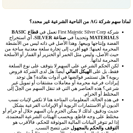
تداول بمسؤولية. رأس مالك معرّض للخطر.
لماذا سهم شركة AG من الناحية الشرعية غير محدد؟
شركة First Majestic Silver Corp تعمل في
قطاع BASIC
MATERIALS
وتحديداً في
صناعة SILVER
، أي استخراج
الفضة وإنتاجها وبيعها. وهذا الأصل في ذاته ليس من الأنشطة
المحرمة لعينها؛ فهو أقرب إلى تجارة سلعة معدنية مباحة من
حيث الأصل، وليس مثل الخمر أو الخنزير أو القمار أو الأسلحة
المحرمة لذاتها.
لكن الحكم الشرعي على السهم لا يتوقف على نوع السلعة
فقط، بل على
الهيكل المالي
أيضاً: هل لدى الشركة قروض
ربوية؟ هل تستثمر فوائضها في أدوات بفائدة؟ هل توجد
إيرادات فرعية محرمة أو معاملات مشتقات أو تمويل غير
شرعي؟ هذه العناصر هي التي قد تنقل السهم من الحِلّ إلى
المختلط أو الحرام.
في هذه الحالة، المعلومات المتاحة هنا لا تكفي لإثبات نسب
الديون أو الاستثمارات الربوية أو الإيرادات الفرعية بشكل
حديث ودقيق، لذلك لا يمكن الجزم بأن السهم حلال أو حرام أو
مختلط على وجه قاطع. وبحسب الهيئات الشرعية المعتمدة،
إذا لم تتوفر البيانات المالية الموثوقة للحكم، فالأقرب هو
التوقف والحكم بالمجهول
حتى تتضح النسب.