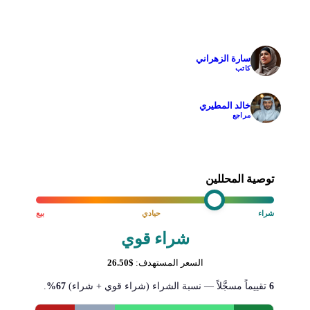
سارة الزهراني
✓
كاتب
خالد المطيري
✓
مراجع
توصية المحللين
شراء
حيادي
بيع
شراء قوي
السعر المستهدف:
$26.50
6
تقييماً مسجَّلاً — نسبة الشراء (شراء قوي + شراء)
67%
.