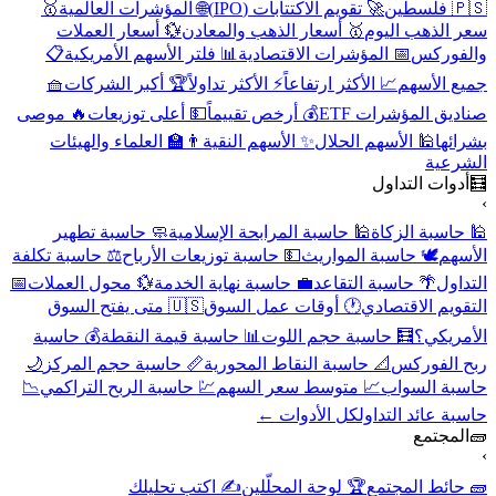
🇵🇸 فلسطين
🚀 تقويم الاكتتابات (IPO)
🌐 المؤشرات العالمية
🥇
سعر الذهب اليوم
🥇 أسعار الذهب والمعادن
💱 أسعار العملات
والفوركس
📅 المؤشرات الاقتصادية
📊 فلتر الأسهم الأمريكية
📋
جميع الأسهم
📈 الأكثر ارتفاعاً
⚡ الأكثر تداولاً
🏆 أكبر الشركات
🧺
صناديق المؤشرات ETF
💰 أرخص تقييماً
💵 أعلى توزيعات
🔥 موصى
بشرائها
🕌 الأسهم الحلال
✨ الأسهم النقية
👨‍🏫 العلماء والهيئات
الشرعية
🧮
أدوات التداول
›
🕌 حاسبة الزكاة
🕌 حاسبة المرابحة الإسلامية
🧼 حاسبة تطهير
الأسهم
🕊️ حاسبة المواريث
💵 حاسبة توزيعات الأرباح
⚖️ حاسبة تكلفة
التداول
🌴 حاسبة التقاعد
💼 حاسبة نهاية الخدمة
💱 محول العملات
📅
التقويم الاقتصادي
🕐 أوقات عمل السوق
🇺🇸 متى يفتح السوق
الأمريكي؟
🧮 حاسبة حجم اللوت
📊 حاسبة قيمة النقطة
💰 حاسبة
ربح الفوركس
📐 حاسبة النقاط المحورية
📏 حاسبة حجم المركز
🌙
حاسبة السواب
📈 متوسط سعر السهم
💹 حاسبة الربح التراكمي
📉
حاسبة عائد التداول
كل الأدوات ←
🧱
المجتمع
›
🧱 حائط المجتمع
🏆 لوحة المحلّلين
✍️ اكتب تحليلك