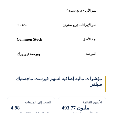
نمو الأرباح (ربع سنوي)
—
نمو الإيرادات (ربع سنوي)
95.4%
نوع الأصل
Common Stock
البورصة
بورصة نيويورك
مؤشرات مالية إضافية لسهم فيرست ماجستيك
سيلفر
الأسهم القائمة
السعر إلى المبيعات
493.77 مليون
4.98
إجمالي الأسهم المُصدَرة
مكرّر الإيرادات (P/S) — السعر