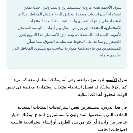
هياكل استراتيجيات متعددة المنتجات الشائعة:
سوق الأسهم يقدم مرونة للمستثمرين والمتداولين، حيث يمكن
استخدام استراتيجيات متعددة لتحقيق الربح وتقليل المخاطر. بدلاً من
أفضل شركات تداول مرخصة في 2026
الاعتماد على منتج استثماري واحد، تتيح استراتيجية
المنتجات
الاستثمارية المتعددة
توزيع رأس المال بين أدوات مالية مختلفة مثل
كيف تختار النوع المناسب لك لفتح محفظة استثمارية وادارتها؟
الأسهم، السندات، المشتقات، وصناديق الاستثمار. هذا التنويع يُعزز
الاستقرار ويساعد على التحوط ضد تقلبات السوق، مما يمكّن
المستثمرين من بناء محفظة متوازنة تتناسب مع مستوى المخاطر الذي
ملخص:
يمكنهم تحمله.
هل تريد المساعدة في بناء محفظة استثمارية جيدة ؟
سوق
الأسهم
لديه ميزة رائعة، وهي أنه يمكنك التعامل معه كما تريد.
كما ذكرنا سابقًا، قد تفضل استخدام منتجات إستثمارية مختلفة في نفس
الوقت لتحقيق أهدافك المالية.
في هذا الدرس، سنستعرض بعض استراتيجيات المنتجات المتعددة
الشائعة التي يستخدمها المتداولون والمستثمرون للنجاح. يمكنك اختيار
عناصر من واحدة أو أكثر من هذه الطرق، أو إنشاء استراتيجية تناسب
احتياجاتك الخاصة.