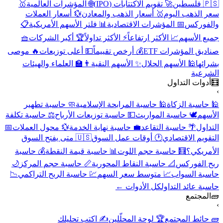
🇵🇸 فلسطين
🚀 تقويم الاكتتابات (IPO)
🌐 المؤشرات العالمية
🥇
سعر الذهب اليوم
🥇 أسعار الذهب والمعادن
💱 أسعار العملات
والفوركس
📅 المؤشرات الاقتصادية
📊 فلتر الأسهم الأمريكية
📋
جميع الأسهم
📈 الأكثر ارتفاعاً
⚡ الأكثر تداولاً
🏆 أكبر الشركات
🧺
صناديق المؤشرات ETF
💰 أرخص تقييماً
💵 أعلى توزيعات
🔥 موصى
بشرائها
🕌 الأسهم الحلال
✨ الأسهم النقية
👨‍🏫 العلماء والهيئات
الشرعية
🧮
أدوات التداول
›
🕌 حاسبة الزكاة
🕌 حاسبة المرابحة الإسلامية
🧼 حاسبة تطهير
الأسهم
🕊️ حاسبة المواريث
💵 حاسبة توزيعات الأرباح
⚖️ حاسبة تكلفة
التداول
🌴 حاسبة التقاعد
💼 حاسبة نهاية الخدمة
💱 محول العملات
📅
التقويم الاقتصادي
🕐 أوقات عمل السوق
🇺🇸 متى يفتح السوق
الأمريكي؟
🧮 حاسبة حجم اللوت
📊 حاسبة قيمة النقطة
💰 حاسبة
ربح الفوركس
📐 حاسبة النقاط المحورية
📏 حاسبة حجم المركز
🌙
حاسبة السواب
📈 متوسط سعر السهم
💹 حاسبة الربح التراكمي
📉
حاسبة عائد التداول
كل الأدوات ←
🧱
المجتمع
›
🧱 حائط المجتمع
🏆 لوحة المحلّلين
✍️ اكتب تحليلك