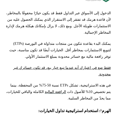
الدخول إلى الأسواق عبر التداول فقط قد يكون خيارًا محفوفًا بالمخاطر،
لأن قاعدة هرمك قد تفتقر إلى الاستقرار الذي يمكنك الحصول عليه من
الاستثمارات طويلة الأجل. ومع ذلك، لا يزال بإمكانك هيكلة هرمك لإدارة
المخاطر الإجمالية.
يمكنك البدء بقاعدة تتكون من منتجات متداولة في البورصة (ETPs)
لتنويع الاستثمارات بمخاطر أقل. الخيارات أيضًا قد تكون مناسبة، حيث
توفر رافعة مالية مع خسائر محدودة بمبلغ الاستثمار الأولي.
فقط ضع في اعتبارك أنه عندما تبيع خيار بيع، قد تكون خسائرك غير
محدودة.
في هذه الاستراتيجية، تشكل ETPs نسبة 50-75% من المحفظة، بينما
يتم تخصيص 10% للأصول ذات
الرافعة المالية
الكاملة والباقي للخيارات،
مما يحدّ من المخاطر السلبية.
الهرم⁵: استخدام استراتيجية تداول الخيارات: