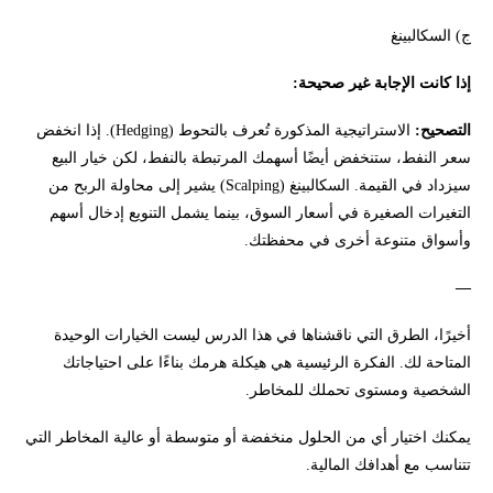
ج) السكالبينغ
إذا كانت الإجابة غير صحيحة:
التصحيح:
الاستراتيجية المذكورة تُعرف بالتحوط (Hedging). إذا انخفض
سعر النفط، ستنخفض أيضًا أسهمك المرتبطة بالنفط، لكن خيار البيع
سيزداد في القيمة. السكالبينغ (Scalping) يشير إلى محاولة الربح من
التغيرات الصغيرة في أسعار السوق، بينما يشمل التنويع إدخال أسهم
وأسواق متنوعة أخرى في محفظتك.
—
أخيرًا، الطرق التي ناقشناها في هذا الدرس ليست الخيارات الوحيدة
المتاحة لك. الفكرة الرئيسية هي هيكلة هرمك بناءًا على احتياجاتك
الشخصية ومستوى تحملك للمخاطر.
يمكنك اختيار أي من الحلول منخفضة أو متوسطة أو عالية المخاطر التي
تتناسب مع أهدافك المالية.