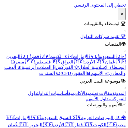
تخطي إلى المحتوى الرئيسي
✕
🏆
الوسطاء والتقييمات
›
🏆 تقييم شركات التداول
🌍
المنصات
›
🇸🇦 السعودية
🇦🇪 الإمارات
🇰🇼 الكويت
🇶🇦 قطر
🇧🇭 البحرين
🇴🇲 عُمان
🇯🇴 الأردن
🇮🇶 العراق
🇵🇸 فلسطين
🇪🇬 مصر
🕌
الوسطاء الإسلامية الحلال
💱 الفوركس
₿ العملات الرقمية
🥇 الذهب
والمعادن
📈 الأسهم
📊 العقود (CFD)
📜 السندات
📚
موسوعة البيت العربي
›
المدونة
مقالات تعليمية
الأكاديمية
أساسيات التداول
تداول
الفوركس
تداول الأسهم
📈
الأسهم والبورصات
›
🌍 كل البورصات العربية
🇸🇦 السوق السعودية
🇦🇪 الإمارات
🇪🇬
مصر
🇰🇼 الكويت
🇶🇦 قطر
🇯🇴 الأردن
🇧🇭 البحرين
🇴🇲 عُمان