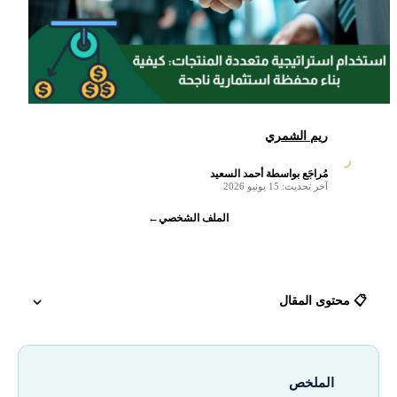
ريم الشمري
ر
مُراجَع بواسطة أحمد السعيد
✓
آخر تحديث: 15 يونيو 2026
الملف الشخصي
←
📋 محتوى المقال
فوائد استخدام استراتيجية متعددة المنتجات (multi-product):
الملخص