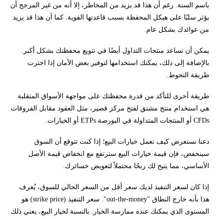
باسم السنة. رغم أن هذا قد يزيد من المخاطر، إلا أنه من غير المرجح أن
يؤثر سلبًا على هيكل المحفظة بسبب قاعدتها القوية. كما أن هذا قد يزيد
من عوائدك بشكل عام.
يمكن أن تساعد منتجات التداول أيضًا في تنويع محفظتك بشكل أكبر.
بالإضافة إلى ذلك، يمكنك استخدامها لتوفير بعض الأمان إذا اخترت
طريقة التحوط.
طريقة أخرى للتأكد من قدرة محفظتك على مواجهة الأسواق المتقلبة
هي استخدام منتج مشتق لفتح مركز قصير، مثل العقود مقابل الفروقات
CFDs أو المنتجات المتداولة في البورصة ETPs أو الخيارات.
دعنا نستعرض كيف تعمل خيارات البيع؛ إذا كنت تتوقع أن السوق
سينخفض، فإن قيمة خيارات البيع سترتفع مع انخفاض قيمة الأصل
الأساسي، مما يتيح لك ربحًا محتملاً لتعويض خسائرك.
إذا كان لسعر التنفيذ لديك سعر أقل من السعر الحالي للسوق، يُعرف
هذا بأنه خارج النطاق "out-the-money". سعر التنفيذ (strike price) هو
المستوى الذي يمكنك عنده ممارسة الخيار. بالنسبة لخيار البيع، يعني ذلك