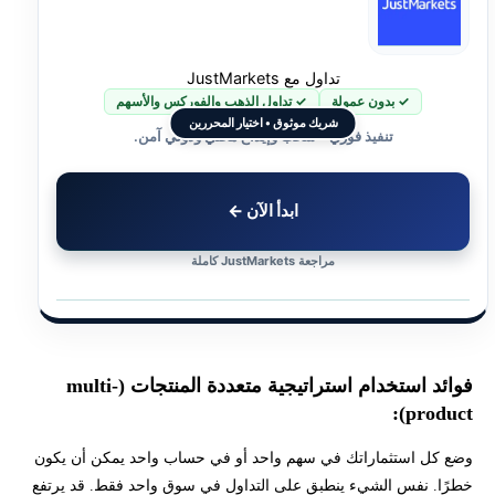
تداول مع JustMarkets
✓ بدون عمولة
✓ تداول الذهب والفوركس والأسهم
شريك موثوق • اختيار المحررين
تنفيذ فوري • سحب وإيداع محلي ودولي آمن.
ابدأ الآن ←
مراجعة JustMarkets كاملة
فوائد استخدام استراتيجية متعددة المنتجات (multi-
product):
وضع كل استثماراتك في سهم واحد أو في حساب واحد يمكن أن يكون
خطرًا. نفس الشيء ينطبق على التداول في سوق واحد فقط. قد يرتفع