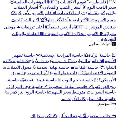
🇵🇸 فلسطين
🚀 تقويم الاكتتابات (IPO)
🌐 المؤشرات العالمية
🥇
سعر الذهب اليوم
🥇 أسعار الذهب والمعادن
💱 أسعار العملات
والفوركس
📅 المؤشرات الاقتصادية
📊 فلتر الأسهم الأمريكية
📋
جميع الأسهم
📈 الأكثر ارتفاعاً
⚡ الأكثر تداولاً
🏆 أكبر الشركات
🧺
صناديق المؤشرات ETF
💰 أرخص تقييماً
💵 أعلى توزيعات
🔥 موصى
بشرائها
🕌 الأسهم الحلال
✨ الأسهم النقية
👨‍🏫 العلماء والهيئات
الشرعية
🧮
أدوات التداول
›
🕌 حاسبة الزكاة
🕌 حاسبة المرابحة الإسلامية
🧼 حاسبة تطهير
الأسهم
🕊️ حاسبة المواريث
💵 حاسبة توزيعات الأرباح
⚖️ حاسبة تكلفة
التداول
🌴 حاسبة التقاعد
💼 حاسبة نهاية الخدمة
💱 محول العملات
📅
التقويم الاقتصادي
🕐 أوقات عمل السوق
🇺🇸 متى يفتح السوق
الأمريكي؟
🧮 حاسبة حجم اللوت
📊 حاسبة قيمة النقطة
💰 حاسبة
ربح الفوركس
📐 حاسبة النقاط المحورية
📏 حاسبة حجم المركز
🌙
حاسبة السواب
📈 متوسط سعر السهم
💹 حاسبة الربح التراكمي
📉
حاسبة عائد التداول
كل الأدوات ←
🧱
المجتمع
›
🧱 حائط المجتمع
🏆 لوحة المحلّلين
✍️ اكتب تحليلك