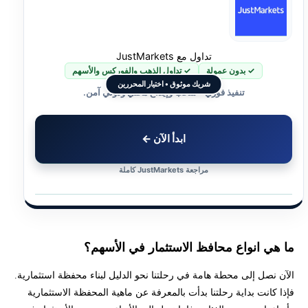
تداول مع JustMarkets
✓ بدون عمولة
✓ تداول الذهب والفوركس والأسهم
شريك موثوق • اختيار المحررين
تنفيذ فوري • سحب وإيداع محلي ودولي آمن.
ابدأ الآن ←
مراجعة JustMarkets كاملة
ما هي انواع محافظ الاستثمار في الأسهم؟
الآن نصل إلى محطة هامة في رحلتنا نحو الدليل لبناء محفظة استثمارية.
فإذا كانت بداية رحلتنا بدأت بالمعرفة عن ماهية المحفظة الاستثمارية