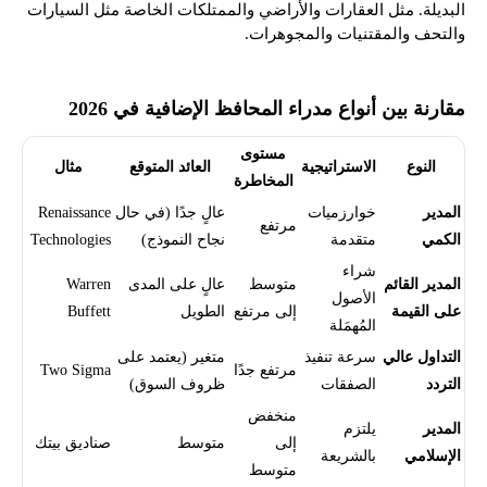
البديلة. مثل العقارات والأراضي والممتلكات الخاصة مثل السيارات
والتحف والمقتنيات والمجوهرات.
مقارنة بين أنواع مدراء المحافظ الإضافية في 2026
مستوى
النوع
الاستراتيجية
العائد المتوقع
مثال
المخاطرة
المدير
خوارزميات
عالٍ جدًا (في حال
Renaissance
مرتفع
الكمي
متقدمة
نجاح النموذج)
Technologies
شراء
المدير القائم
متوسط
عالٍ على المدى
Warren
الأصول
على القيمة
إلى مرتفع
الطويل
Buffett
المُهمَلة
التداول عالي
سرعة تنفيذ
متغير (يعتمد على
مرتفع جدًا
Two Sigma
التردد
الصفقات
ظروف السوق)
منخفض
المدير
يلتزم
إلى
متوسط
صناديق بيتك
الإسلامي
بالشريعة
متوسط