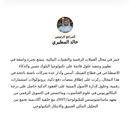
المراجع الرئيسي
خالد المطيري
خبير في مجال العملات الرقمية والتقنيات المالية، يتمتع بخبرة واسعة في
تطوير وتنفيذ حلول قائمة على تكنولوجيا البلوك تشين والذكاء
الاصطناعي في قطاع الفينتك. أسس وأدار عدة شركات ناشئة ناجحة في
هذا المجال، ركزت على إطلاق منصات دفع ذكية، بروتوكولات استثمارات
رقمية، وحلول لإدارة الأصول المبنية على العقود الذكية.حاصل على درجة
البكالوريوس في علوم الحاسوب، وماجستير في التمويل الرقمي من
معهد ماساتشوستس للتكنولوجيا (MIT)، مع خلفية أكاديمية تجمع بين
التحليل المالي العميق والابتكار التكنولوجي.