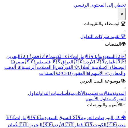
تخطي إلى المحتوى الرئيسي
✕
🏆
الوسطاء والتقييمات
›
🏆 تقييم شركات التداول
🌍
المنصات
›
🇸🇦 السعودية
🇦🇪 الإمارات
🇰🇼 الكويت
🇶🇦 قطر
🇧🇭 البحرين
🇴🇲 عُمان
🇯🇴 الأردن
🇮🇶 العراق
🇵🇸 فلسطين
🇪🇬 مصر
🕌
الوسطاء الإسلامية الحلال
💱 الفوركس
₿ العملات الرقمية
🥇 الذهب
والمعادن
📈 الأسهم
📊 العقود (CFD)
📜 السندات
📚
موسوعة البيت العربي
›
المدونة
مقالات تعليمية
الأكاديمية
أساسيات التداول
تداول
الفوركس
تداول الأسهم
📈
الأسهم والبورصات
›
🌍 كل البورصات العربية
🇸🇦 السوق السعودية
🇦🇪 الإمارات
🇪🇬
مصر
🇰🇼 الكويت
🇶🇦 قطر
🇯🇴 الأردن
🇧🇭 البحرين
🇴🇲 عُمان