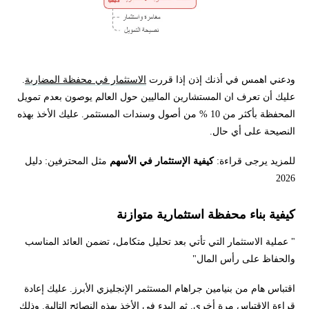
ودعني اهمس في أذنك إذن إذا قررت
الاستثمار في محفظة المضاربة
.
عليك أن تعرف ان المستشارين الماليين حول العالم يوصون بعدم تمويل
المحفظة بأكثر من 10 % من أصول وسندات المستثمر. عليك الأخذ بهذه
النصيحة على أي حال.
للمزيد يرجى قراءة:
كيفية الإستثمار في الأسهم
مثل المحترفين: دليل
2026
كيفية بناء محفظة استثمارية متوازنة
" عملية الاستثمار التي تأتي بعد تحليل متكامل، تضمن العائد المناسب
والحفاظ على رأس المال"
اقتباس هام من بنيامين جراهام المستثمر الإنجليزي الأبرز. عليك إعادة
قراءة الاقتباس مرة أخرى. ثم البدء في الأخذ بهذه النصائح التالية. وذلك