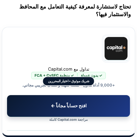
تحتاج لاستشارة لمعرفة كيفية التعامل مع المحافظ
والاستثمار فيها؟
تداول مع Capital.com
✓ بدون عمولة
✓ منظمة FCA + CySEC
شريك موثوق • اختيار المحررين
+9,000 أداة تداول • منصة سهلة وحساب تجريبي مجاني.
افتح حساباً مجاناً ←
مراجعة Capital.com كاملة