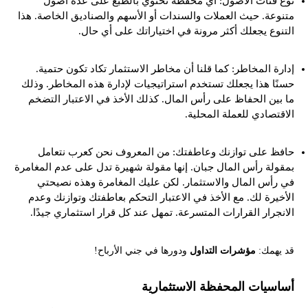
نوّع فئات الأصول: أي محفظة تحتوي بالطبع على عدة أصول
متنوعة. حيث العملات والسندات أو الأسهم والصناديق الخاصة. هذا
التنوع يجعلك أكثر مرونة في اختياراتك على أي حال.
إدارة المخاطر: كما قلنا أن مخاطر الاستثمار تكاد تكون حتمية.
حسنًا هذا يجعلك تستخدم استراتيجيات لإدارة هذه المخاطر. وذلك
ما بين الحفاظ على رأس المال. كذلك الأخذ في الاعتبار التضخم
الاقتصادي للعملة المحلية.
حافظ على توازنك وعاطفتك: من المعروف نحن كعرب نتعامل
بمقولة رأس المال جبان. إنها مقولة شهيرة تدل على عدم المغامرة
في رأس المال والاستثمار. لكن عليك المغامرة وهذه نصيحتي
الأخيرة لك. مع الأخذ في الاعتبار التحكم بعاطفتك وتوازنك وعدم
الانجرار القرارات المتسرعة. تمهل عند كل قرار استثماري جيدًا.
قد يهمك:
مؤشرات التداول
ودورها في جني الأرباح!
أساسيات المحفظة الاستثمارية