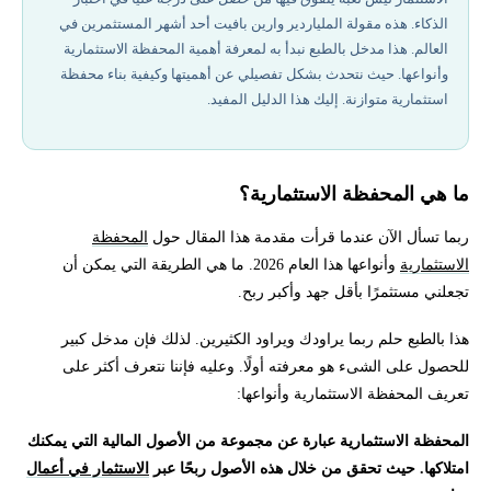
الذكاء. هذه مقولة الملياردير وارين بافيت أحد أشهر المستثمرين في
أفضل شركات تداول مرخصة في 2026
العالم. هذا مدخل بالطبع نبدأ به لمعرفة أهمية المحفظة الاستثمارية
وأنواعها. حيث نتحدث بشكل تفصيلي عن أهميتها وكيفية بناء محفظة
كيفية بناء محفظة استثمارية متوازنة
استثمارية متوازنة. إليك هذا الدليل المفيد.
نصائح عامة لبناء محفظة Portfolio
ما هي المحفظة الاستثمارية؟
أساسيات المحفظة الاستثمارية
ربما تسأل الآن عندما قرأت مقدمة هذا المقال حول
المحفظة
الاستثمارية
وأنواعها هذا العام 2026. ما هي الطريقة التي يمكن أن
مقارنة بين أنواع مدراء المحافظ الإضافية في 2026
تجعلني مستثمرًا بأقل جهد وأكبر ربح.
كيفية مراقبة وتقييم أداء المحفظة
هذا بالطبع حلم ربما يراودك ويراود الكثيرين. لذلك فإن مدخل كبير
للحصول على الشىء هو معرفته أولًا. وعليه فإننا نتعرف أكثر على
تحتاج لاستشارة لمعرفة كيفية التعامل مع المحافظ والاستثمار فيها؟
تعريف المحفظة الاستثمارية وأنواعها:
المحفظة الاستثمارية عبارة عن مجموعة من الأصول المالية التي يمكنك
امتلاكها. حيث تحقق من خلال هذه الأصول ربحًا عبر
الاستثمار في أعمال