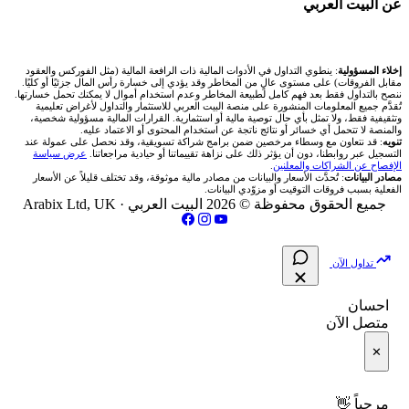
🌐 المؤشرات العالمية
عن البيت العربي
انتراكتيف بروكرز IBKR
🇶🇦 بورصة قطر
✍️ اكتب تحليلك
شركات تداول في العراق
💰 حاسبة ربح الفوركس
🥇 سعر الذهب اليوم
🇯🇴 بورصة عمّان
من نحن
إخلاء المسؤولية
: ينطوي التداول في الأدوات المالية ذات الرافعة المالية (مثل الفوركس والعقود
شركات تداول في فلسطين
📌 حاسبة النقاط المحورية
مقابل الفروقات) على مستوى عالٍ من المخاطر وقد يؤدي إلى خسارة رأس المال جزئيًا أو كليًا.
🥇 أسعار الذهب والمعادن
ننصح بالتداول فقط بعد فهم كامل لطبيعة المخاطر وعدم استخدام أموال لا يمكنك تحمل خسارتها.
🇧🇭 بورصة البحرين
تُقدَّم جميع المعلومات المنشورة على منصة البيت العربي للاستثمار والتداول لأغراض تعليمية
تواصل معنا
شركات تداول في مصر
وتثقيفية فقط، ولا تمثل بأي حال توصية مالية أو استثمارية. القرارات المالية مسؤولية شخصية،
📏 حاسبة حجم المركز
والمنصة لا تتحمل أي خسائر أو نتائج ناتجة عن استخدام المحتوى أو الاعتماد عليه.
💱 أسعار العملات والفوركس
تنويه
: قد نتعاون مع وسطاء مرخصين ضمن برامج شراكة تسويقية، وقد نحصل على عمولة عند
🇴🇲 بورصة مسقط
التسجيل عبر روابطنا، دون أن يؤثر ذلك على نزاهة تقييماتنا أو حيادية مراجعاتنا.
عرض سياسة
فريق المؤلفين
الإفصاح عن الشراكات والمعلنين
.
🔄 حاسبة تكلفة السواب
💵 سعر الريال السعودي في مصر
مصادر البيانات
: تُحدَّث الأسعار والبيانات من مصادر مالية موثوقة، وقد تختلف قليلاً عن الأسعار
🇵🇸 بورصة فلسطين
الفعلية بسبب فروقات التوقيت أو مزوّدي البيانات.
مقالات تعليمية
جميع الحقوق محفوظة © 2026 البيت العربي ·
Arabix Ltd, UK
📈 حاسبة عائد التداول
📅 المؤشرات الاقتصادية
فلتر الأسهم الشرعي
سياسة تقييم الشركات
📊 حاسبة الربح التراكمي
تداول الآن
📋 جميع الأسهم
شركات التداول النصابة
🧮 حاسبة متوسط سعر السهم
احسان
🕌 الأسهم الحلال
متصل الآن
الإبلاغ عن شركة نصابة
📅 التقويم الاقتصادي
✕
👨‍🏫 العلماء والهيئات الشرعية
شروط الاستخدام
🕐 أوقات عمل السوق
مرحباً 👋