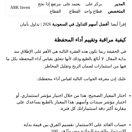
المدير
يركز على
يعتمد على
مرتفع إذا نجح
ARK Invest
المتخصص
قطاع واحد
القطاع
القطاع
إقرأ أيضا:
أفضل أسهم التداول في السعودية
2026 | تداول بأمان
كيفية مراقبة وتقييم أداء المحفظة
في الحقيقة ربما تكون هذه الفقرة التالية هي الأهم على الإطلاق منذ
بداية المقال. لا أبالغ بالطبع وذلك لأنها تتعلق بقياس أداء المحفظة بكل ما
فيها من استثمارات لضمان الربح وتقليل المخاطر.
عليك إذن معرفة الجوانب التالية لقياس أداء محفظتك:
اختار المعيار الصحيح: هذا من خلال اختيار مؤشر استثماري. أو
اختيار مؤشر سندات وأسهم. هذا المعيار بالطبع يساعدك على
مقارنة أكثر دقة استثماراتك كل فترة.
حساب العائد على الاستثمار: تقسيم الفرق بين قيمة بداية
الاستثمار والقيمة النهائية مضروبًا في 100.