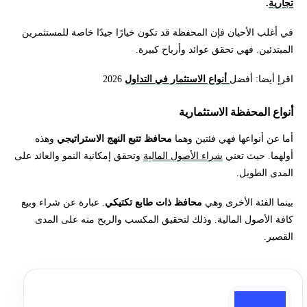
تجارية
.
في أغلب الأحيان فإن المحفظة قد تكون خيارًا جيدًا خاصة للمستثمرين
المبتدئين. فهي تحقق عوائد وأرباح كبيرة.
اقرإ أيضا: أفضل
أنواع الاستثمار في التداول
2026
أنواع المحفظة الاستثمارية
أما عن أنواعها فهي فئتين وهما
محافظ تتبع النهج الاستراتيجي
وهذه
أولهما. حيث تعني
شراء الأصول المالية
وتحقق إمكانية النمو والعائد على
المدى الطويل.
بينما الفئة الأخرى وهي
محافظ ذات طابع تكتيكي
. عبارة عن شراء وبيع
كافة الأصول المالية. وذلك لتحقيق المكسب والربح منه على المدى
القصير.