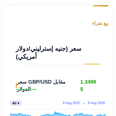
بيع
شراء
سعر (جنيه إسترليني/دولار
أمريكي)
1.3499
سعر GBP/USD مقابل
$
الدولار
9 Aug 2025
→
6 Aug 2026
All ▾