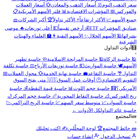
سعر الذهب اليوم
🥇 أسعار الذهب والمعادن
💱 أسعار العملات
والفوركس
📅 المؤشرات الاقتصادية
📊 فلتر الأسهم الأمريكية
📋
جميع الأسهم
📈 الأكثر ارتفاعاً
⚡ الأكثر تداولاً
🏆 أكبر الشركات
🧺
صناديق المؤشرات ETF
💰 أرخص تقييماً
💵 أعلى توزيعات
🔥 موصى
بشرائها
🕌 الأسهم الحلال
✨ الأسهم النقية
👨‍🏫 العلماء والهيئات
الشرعية
🧮
أدوات التداول
›
🕌 حاسبة الزكاة
🕌 حاسبة المرابحة الإسلامية
🧼 حاسبة تطهير
الأسهم
🕊️ حاسبة المواريث
💵 حاسبة توزيعات الأرباح
⚖️ حاسبة تكلفة
التداول
🌴 حاسبة التقاعد
💼 حاسبة نهاية الخدمة
💱 محول العملات
📅
التقويم الاقتصادي
🕐 أوقات عمل السوق
🇺🇸 متى يفتح السوق
الأمريكي؟
🧮 حاسبة حجم اللوت
📊 حاسبة قيمة النقطة
💰 حاسبة
ربح الفوركس
📐 حاسبة النقاط المحورية
📏 حاسبة حجم المركز
🌙
حاسبة السواب
📈 متوسط سعر السهم
💹 حاسبة الربح التراكمي
📉
حاسبة عائد التداول
كل الأدوات ←
🧱
المجتمع
›
🧱 حائط المجتمع
🏆 لوحة المحلّلين
✍️ اكتب تحليلك
تسجيل الدخول
إنشاء حساب