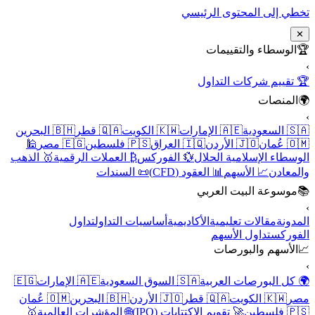
تخطي إلى المحتوى الرئيسي
✕
🏆
الوسطاء والتقييمات
›
🏆 تقييم شركات التداول
🌍
المنصات
›
🇸🇦 السعودية
🇦🇪 الإمارات
🇰🇼 الكويت
🇶🇦 قطر
🇧🇭 البحرين
🇴🇲 عُمان
🇯🇴 الأردن
🇮🇶 العراق
🇵🇸 فلسطين
🇪🇬 مصر
🕌
الوسطاء الإسلامية الحلال
💱 الفوركس
₿ العملات الرقمية
🥇 الذهب
والمعادن
📈 الأسهم
📊 العقود (CFD)
📜 السندات
📚
موسوعة البيت العربي
›
المدونة
مقالات تعليمية
الأكاديمية
أساسيات التداول
تداول
الفوركس
تداول الأسهم
📈
الأسهم والبورصات
›
🌍 كل البورصات العربية
🇸🇦 السوق السعودية
🇦🇪 الإمارات
🇪🇬
مصر
🇰🇼 الكويت
🇶🇦 قطر
🇯🇴 الأردن
🇧🇭 البحرين
🇴🇲 عُمان
🇵🇸 فلسطين
🚀 تقويم الاكتتابات (IPO)
🌐 المؤشرات العالمية
🥇