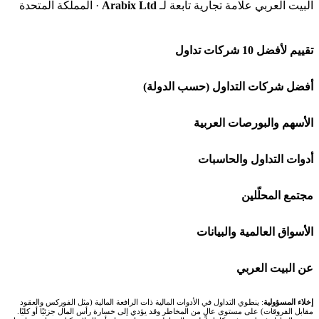
البيت العربي علامة تجارية تابعة لـ
Arabix Ltd
· المملكة المتحدة
تقييم لأفضل 10 شركات تداول
شركة Capital.com
أفضل شركات التداول (حسب الدولة)
افاتريد AvaTrade
شركات تداول في السعودية
الأسهم والبورصات العربية
اكسنس Exness
شركات تداول في الإمارات
🌍 كل البورصات العربية
أدوات التداول والحاسبات
منصة بينانس
شركات تداول في الكويت
🇸🇦 السوق السعودية
🕌 حاسبة الزكاة
مجتمع المحلّلين
Bybit باي بت
شركات تداول في قطر
🇦🇪 أسواق الإمارات
💱 محول العملات
🧱 حائط المجتمع
الأسواق العالمية والبيانات
شركة Xm
شركات تداول في البحرين
🇪🇬 البورصة المصرية
🧮 حاسبة حجم اللوت
🏆 لوحة المحلّلين
🌐 المؤشرات العالمية
عن البيت العربي
شركة Okx
شركات تداول في عُمان
🇰🇼 بورصة الكويت
📊 حاسبة قيمة النقطة
✍️ اكتب تحليلك
🥇 سعر الذهب اليوم
من نحن
إخلاء المسؤولية
: ينطوي التداول في الأدوات المالية ذات الرافعة المالية (مثل الفوركس والعقود
مقابل الفروقات) على مستوى عالٍ من المخاطر وقد يؤدي إلى خسارة رأس المال جزئيًا أو كليًا.