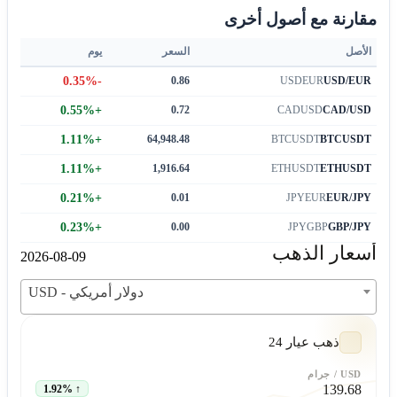
مقارنة مع أصول أخرى
06:00
-
10:30
مغلق
بورصة قطر
الأصل
السعر
يوم
06:00
-
09:00
مغلق
بورصة مسقط
-0.35%
0.86
USDEUR
USD/EUR
03:30
-
06:25
مغلق
بورصة طوكيو الجلسة الثانية
+0.55%
0.72
CADUSD
CAD/USD
+1.11%
64,948.48
BTCUSDT
BTCUSDT
06:00
-
09:30
مغلق
بورصة البحرين
+1.11%
1,916.64
ETHUSDT
ETHUSDT
07:00
-
09:00
مغلق
بورصة عمّان
+0.21%
0.01
JPYEUR
EUR/JPY
07:00
-
09:00
مغلق
بورصة فلسطين
+0.23%
0.00
JPYGBP
GBP/JPY
أسعار الذهب
2026-08-09
USD - دولار أمريكي
ذهب عيار 24
USD
/ جرام
139.68
↑ 1.92%