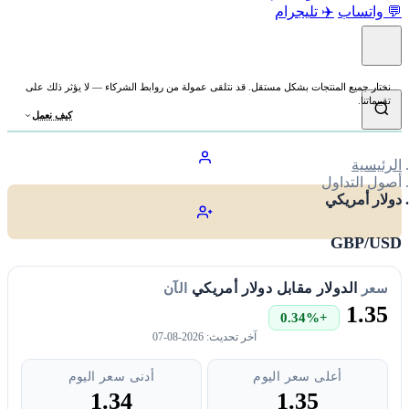
💬 واتساب
✈️ تليجرام
نختار جميع المنتجات بشكل مستقل. قد نتلقى عمولة من روابط الشركاء — لا يؤثر ذلك على
تقييماتنا.
كيف نعمل
الرئيسية
أصول التداول
دولار أمريكي
GBP/USD
الدولار مقابل دولار أمريكي
سعر
الآن
1.35
+0.34%
آخر تحديث:
2026-08-07
أعلى سعر اليوم
أدنى سعر اليوم
1.34
1.35