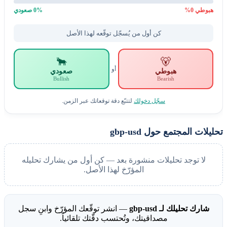
هبوطي
0
%
% صعودي
0
كن أول من يُسجّل توقّعه لهذا الأصل
🐂
🐻
أو
هبوطي
صعودي
Bullish
Bearish
سجّل دخولك
لتتبّع دقة توقعاتك عبر الزمن.
تحليلات المجتمع حول gbp-usd
لا توجد تحليلات منشورة بعد — كن أول من يشارك تحليله
المؤرّخ لهذا الأصل.
شارك تحليلك لـ gbp-usd
— انشر توقّعك المؤرّخ وابنِ سجل
مصداقيتك، وتُحتسب دقّتك تلقائياً.