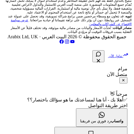
ننصح بالتداول فقط بعد فهم كامل لطبيعة المخاطر وعدم استخدام أموال لا يمكنك تحمل خسارتها.
اكس تي بي XTB
شركات تداول في الأردن
🇶🇦 بورصة قطر
💰 حاسبة ربح الفوركس
تُقدَّم جميع المعلومات المنشورة على منصة البيت العربي للاستثمار والتداول لأغراض تعليمية
🥇 أسعار الذهب والمعادن
تواصل معنا
وتثقيفية فقط، ولا تمثل بأي حال توصية مالية أو استثمارية. القرارات المالية مسؤولية شخصية،
والمنصة لا تتحمل أي خسائر أو نتائج ناتجة عن استخدام المحتوى أو الاعتماد عليه.
انتراكتيف بروكرز IBKR
تنويه
: قد نتعاون مع وسطاء مرخصين ضمن برامج شراكة تسويقية، وقد نحصل على عمولة عند
شركات تداول في العراق
🇯🇴 بورصة عمّان
📌 حاسبة النقاط المحورية
التسجيل عبر روابطنا، دون أن يؤثر ذلك على نزاهة تقييماتنا أو حيادية مراجعاتنا.
عرض سياسة
💱 أسعار العملات والفوركس
فريق المؤلفين
الإفصاح عن الشراكات والمعلنين
.
مصادر البيانات
: تُحدَّث الأسعار والبيانات من مصادر مالية موثوقة، وقد تختلف قليلاً عن الأسعار
شركات تداول في فلسطين
الفعلية بسبب فروقات التوقيت أو مزوّدي البيانات.
🇧🇭 بورصة البحرين
📏 حاسبة حجم المركز
💵 سعر الريال السعودي في مصر
مقالات تعليمية
جميع الحقوق محفوظة © 2026 البيت العربي ·
Arabix Ltd, UK
شركات تداول في مصر
🇴🇲 بورصة مسقط
🔄 حاسبة تكلفة السواب
📅 المؤشرات الاقتصادية
سياسة تقييم الشركات
تداول الآن
🇵🇸 بورصة فلسطين
📈 حاسبة عائد التداول
شركات التداول النصابة
مرام
متصل الآن
فلتر الأسهم الشرعي
📊 حاسبة الربح التراكمي
الإبلاغ عن شركة نصابة
✕
📋 جميع الأسهم
🧮 حاسبة متوسط سعر السهم
شروط الاستخدام
مرحباً 👋
✅أهلا بك - أنا هنا لمساعدتك ما هو سؤالك باختصار؟؟
🕌 الأسهم الحلال
اختر طريقة التواصل
📅 التقويم الاقتصادي
سياسة الخصوصية
👨‍🏫 العلماء والهيئات الشرعية
🕐 أوقات عمل السوق
واتساب
رد فوري من فريقنا