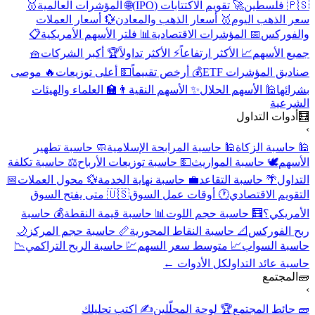
🇵🇸 فلسطين
🚀 تقويم الاكتتابات (IPO)
🌐 المؤشرات العالمية
🥇
سعر الذهب اليوم
🥇 أسعار الذهب والمعادن
💱 أسعار العملات
والفوركس
📅 المؤشرات الاقتصادية
📊 فلتر الأسهم الأمريكية
📋
جميع الأسهم
📈 الأكثر ارتفاعاً
⚡ الأكثر تداولاً
🏆 أكبر الشركات
🧺
صناديق المؤشرات ETF
💰 أرخص تقييماً
💵 أعلى توزيعات
🔥 موصى
بشرائها
🕌 الأسهم الحلال
✨ الأسهم النقية
👨‍🏫 العلماء والهيئات
الشرعية
🧮
أدوات التداول
›
🕌 حاسبة الزكاة
🕌 حاسبة المرابحة الإسلامية
🧼 حاسبة تطهير
الأسهم
🕊️ حاسبة المواريث
💵 حاسبة توزيعات الأرباح
⚖️ حاسبة تكلفة
التداول
🌴 حاسبة التقاعد
💼 حاسبة نهاية الخدمة
💱 محول العملات
📅
التقويم الاقتصادي
🕐 أوقات عمل السوق
🇺🇸 متى يفتح السوق
الأمريكي؟
🧮 حاسبة حجم اللوت
📊 حاسبة قيمة النقطة
💰 حاسبة
ربح الفوركس
📐 حاسبة النقاط المحورية
📏 حاسبة حجم المركز
🌙
حاسبة السواب
📈 متوسط سعر السهم
💹 حاسبة الربح التراكمي
📉
حاسبة عائد التداول
كل الأدوات ←
🧱
المجتمع
›
🧱 حائط المجتمع
🏆 لوحة المحلّلين
✍️ اكتب تحليلك