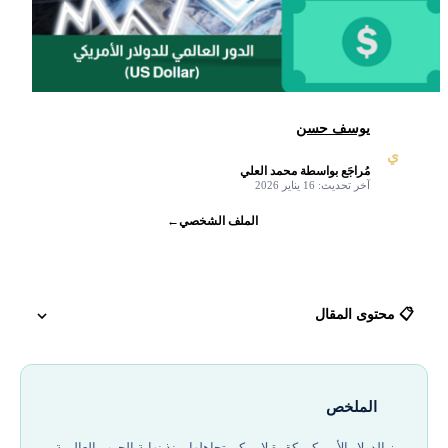
يوسف حسن
ي
مُراجَع بواسطة محمد العلي
✓
آخر تحديث: 16 يناير 2026
الملف الشخصي
←
📋 محتوى المقال
الأصول التاريخية: نظام بريتون وودز (The Bretton Woods System):
الملخص
استمرار قوة الدولار بعد انهيار نظام بريتون وودز:
يبرز الدولار الأمريكي كقوة لا يمكن تجاهلها. منذ نهاية الحرب العالمية