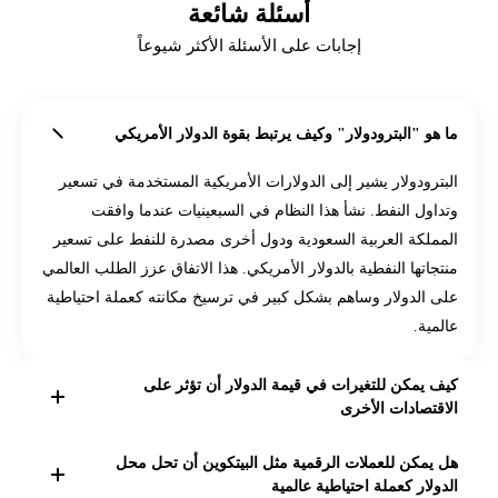
أسئلة شائعة
إجابات على الأسئلة الأكثر شيوعاً
ما هو "البترودولار" وكيف يرتبط بقوة الدولار الأمريكي
البترودولار يشير إلى الدولارات الأمريكية المستخدمة في تسعير
وتداول النفط. نشأ هذا النظام في السبعينيات عندما وافقت
المملكة العربية السعودية ودول أخرى مصدرة للنفط على تسعير
منتجاتها النفطية بالدولار الأمريكي. هذا الاتفاق عزز الطلب العالمي
على الدولار وساهم بشكل كبير في ترسيخ مكانته كعملة احتياطية
عالمية.
كيف يمكن للتغيرات في قيمة الدولار أن تؤثر على
الاقتصادات الأخرى
التغيرات في قيمة الدولار يمكن أن يكون لها تأثيرات واسعة
هل يمكن للعملات الرقمية مثل البيتكوين أن تحل محل
النطاق. على سبيل المثال، ارتفاع قيمة الدولار يجعل الصادرات
الدولار كعملة احتياطية عالمية