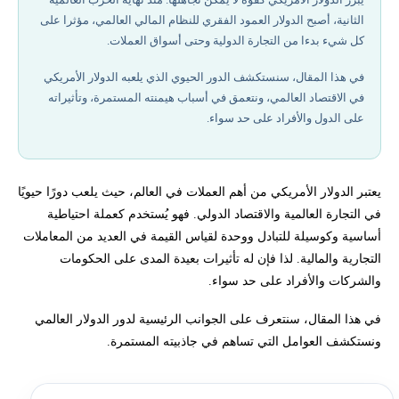
الثانية، أصبح الدولار العمود الفقري للنظام المالي العالمي، مؤثرا على
الدولار الأمريكي كعملة احتياطية:
كل شيء بدءا من التجارة الدولية وحتى أسواق العملات.
في هذا المقال، سنستكشف الدور الحيوي الذي يلعبه الدولار الأمريكي
تسعير السلع والدولار الأمريكي:
في الاقتصاد العالمي، ونتعمق في أسباب هيمنته المستمرة، وتأثيراته
على الدول والأفراد على حد سواء.
أثر الدولار الأمريكي على التجارة والمالية العالمية:
كيف تستفيد الولايات المتحدة من الدور العالمي للدولار:
يعتبر الدولار الأمريكي من أهم العملات في العالم، حيث يلعب دورًا حيويًا
في التجارة العالمية والاقتصاد الدولي. فهو يُستخدم كعملة احتياطية
مستقبل هيمنة الدولار الأمريكي:
أساسية وكوسيلة للتبادل ووحدة لقياس القيمة في العديد من المعاملات
التجارية والمالية. لذا فإن له تأثيرات بعيدة المدى على الحكومات
أفضل شركات تداول مرخصة في 2026
والشركات والأفراد على حد سواء.
أهمية الدولار للمتداولين في سوق الفوركس:
في هذا المقال، سنتعرف على الجوانب الرئيسية لدور الدولار العالمي
ونستكشف العوامل التي تساهم في جاذبيته المستمرة.
تحتاج لاستشارة لمعرفة كيفية تداول الفوركس؟