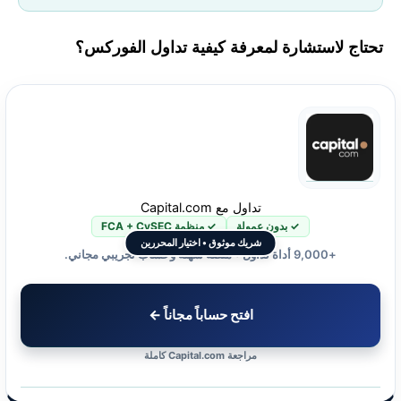
تحتاج لاستشارة لمعرفة كيفية تداول الفوركس؟
تداول مع Capital.com
✓ بدون عمولة
✓ منظمة FCA + CySEC
شريك موثوق • اختيار المحررين
+9,000 أداة تداول • منصة سهلة وحساب تجريبي مجاني.
افتح حساباً مجاناً ←
مراجعة Capital.com كاملة