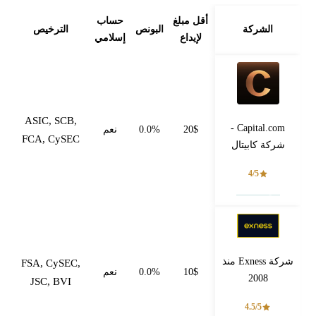
أقل مبلغ
حساب
الشركة
البونص
الترخيص
لإيداع
إسلامي
ASIC, SCB,
Capital.com -
20$
0.0%
نعم
FCA, CySEC
شركة كابيتال
4/5
فتح حساب
شركة Exness منذ
FSA, CySEC,
10$
0.0%
نعم
2008
JSC, BVI
4.5/5