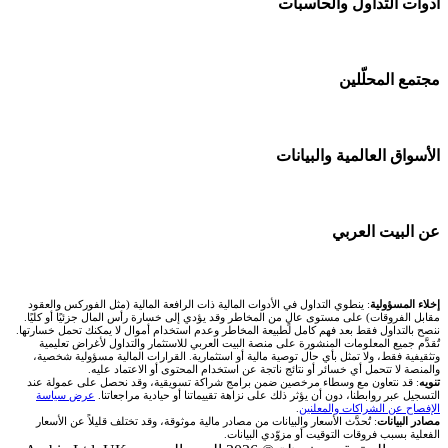
🌍 كل البورصات العربية
أدوات التداول والحاسبات
شركات تداول في الكويت
Bybit باي بت
🇸🇦 السوق السعودية
شركات تداول في قطر
🕌 حاسبة الزكاة
مجتمع المحلّلين
شركة Xm
🇦🇪 أسواق الإمارات
شركات تداول في البحرين
💱 محول العملات
شركة Okx
🇪🇬 البورصة المصرية
🧱 حائط المجتمع
الأسواق العالمية والبيانات
شركات تداول في عُمان
🧮 حاسبة حجم اللوت
اكس تي بي XTB
🇰🇼 بورصة الكويت
🏆 لوحة المحلّلين
شركات تداول في الأردن
📊 حاسبة قيمة النقطة
🌐 المؤشرات العالمية
عن البيت العربي
انتراكتيف بروكرز IBKR
🇶🇦 بورصة قطر
✍️ اكتب تحليلك
شركات تداول في العراق
💰 حاسبة ربح الفوركس
🥇 سعر الذهب اليوم
🇯🇴 بورصة عمّان
من نحن
إخلاء المسؤولية
: ينطوي التداول في الأدوات المالية ذات الرافعة المالية (مثل الفوركس والعقود
شركات تداول في فلسطين
📌 حاسبة النقاط المحورية
مقابل الفروقات) على مستوى عالٍ من المخاطر وقد يؤدي إلى خسارة رأس المال جزئيًا أو كليًا.
🥇 أسعار الذهب والمعادن
ننصح بالتداول فقط بعد فهم كامل لطبيعة المخاطر وعدم استخدام أموال لا يمكنك تحمل خسارتها.
🇧🇭 بورصة البحرين
تُقدَّم جميع المعلومات المنشورة على منصة البيت العربي للاستثمار والتداول لأغراض تعليمية
تواصل معنا
شركات تداول في مصر
وتثقيفية فقط، ولا تمثل بأي حال توصية مالية أو استثمارية. القرارات المالية مسؤولية شخصية،
📏 حاسبة حجم المركز
والمنصة لا تتحمل أي خسائر أو نتائج ناتجة عن استخدام المحتوى أو الاعتماد عليه.
💱 أسعار العملات والفوركس
تنويه
: قد نتعاون مع وسطاء مرخصين ضمن برامج شراكة تسويقية، وقد نحصل على عمولة عند
🇴🇲 بورصة مسقط
التسجيل عبر روابطنا، دون أن يؤثر ذلك على نزاهة تقييماتنا أو حيادية مراجعاتنا.
عرض سياسة
فريق المؤلفين
الإفصاح عن الشراكات والمعلنين
.
🔄 حاسبة تكلفة السواب
💵 سعر الريال السعودي في مصر
مصادر البيانات
: تُحدَّث الأسعار والبيانات من مصادر مالية موثوقة، وقد تختلف قليلاً عن الأسعار
🇵🇸 بورصة فلسطين
الفعلية بسبب فروقات التوقيت أو مزوّدي البيانات.