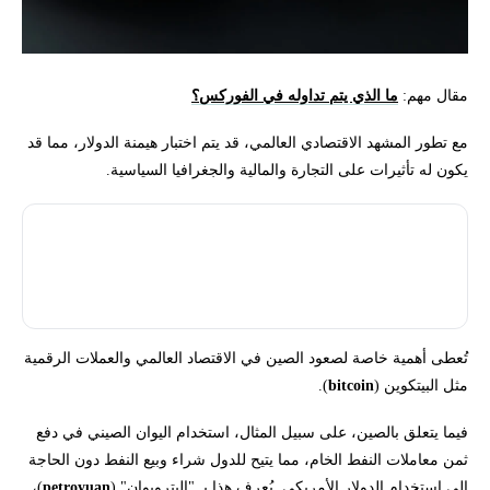
مقال مهم:
ما الذي يتم تداوله في الفوركس؟
مع تطور المشهد الاقتصادي العالمي، قد يتم اختبار هيمنة الدولار، مما قد
يكون له تأثيرات على التجارة والمالية والجغرافيا السياسية.
إزالة الدولرة (De-dollarization) أو "التخلص من الدولار" هي عملية
تقليل الاعتماد على الدولار الأمريكي (USD) كعملة احتياطية، أو وسيلة
تبادل تجاري، أو وحدة حساب في الاقتصاد العالمي.
تُعطى أهمية خاصة لصعود الصين في الاقتصاد العالمي والعملات الرقمية
مثل البيتكوين (
bitcoin
).
فيما يتعلق بالصين، على سبيل المثال، استخدام اليوان الصيني في دفع
ثمن معاملات النفط الخام، مما يتيح للدول شراء وبيع النفط دون الحاجة
إلى استخدام الدولار الأمريكي. يُعرف هذا بـ "البترويوان" (
petroyuan
)،