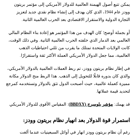
يمكن تتبع أصول الهيمنة العالمية للدولار الأمريكي إلى مؤتمر بريتون
وودز عام 1944، الذي كان يهدف إلى إنشاء نظام نقدي جديد لتعزيز
التجارة الدولية والاستقرار الاقتصادي بعد الحرب العالمية الثانية.
أو بجملة أوضح؛ كان الهدف من هذا المؤتمر هو إعادة بناء النظام المالي
العالمي بعد الدمار الذي خلفته الحرب العالمية الثانية. وفي ذلك الوقت،
كانت الولايات المتحدة تمتلك ما يقرب من ثلثي احتياطيات الذهب
العالمية، مما جعل الدولار الأمريكي العملة الأكثر ثقة واستقرارًا.
في إطار نظام بريتون وودز، تم ربط العملات العالمية بالدولار الأمريكي،
والذي كان بدوره قابلًا للتحويل إلى الذهب. هذا الربط منح الدولار مكانة
مميزة كعملة عالمية، حيث أصبحت الدول تثق بالدولار وتستخدمه كمرجع
لتحديد قيمة عملاتها.
قد يهمك:
مؤشر بلومبرج (BBDXY)
: المقياس الأقوى للدولار الأمريكي
استمرار قوة الدولار بعد انهيار نظام بريتون وودز:
رغم أن نظام بريتون وودز انهار في أوائل السبعينيات عندما ألغت