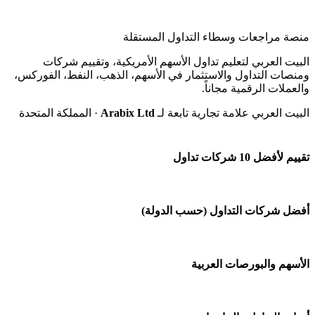
منصة مراجعات وسطاء التداول المستقلة
البيت العربي لتعليم تداول الأسهم الأمريكية، وتقييم شركات
ومنصات التداول والاستثمار في الأسهم، الذهب، النفط، الفوركس،
والعملات الرقمية مجاناً.
البيت العربي علامة تجارية تابعة لـ
Arabix Ltd
· المملكة المتحدة
تقييم لأفضل 10 شركات تداول
شركة Capital.com
أفضل شركات التداول (حسب الدولة)
افاتريد AvaTrade
شركات تداول في السعودية
الأسهم والبورصات العربية
اكسنس Exness
شركات تداول في الإمارات
منصة بينانس