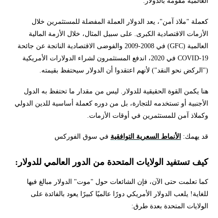
العالمية مقومة بالدولار.
كعملة "ملاذ آمن"، يعد الدولار العملة المفضلة للمستثمرين خلال
الأزمات الاقتصادية الكبرى. على سبيل المثال، خلال الأزمة المالية
العالمية (GFC) في 2008-2009 والفوضى الاقتصادية الناتجة عن جائحة
COVID-19 في 2020، اندفع المستثمرون لشراء الدولارات الأمريكية
("الركض نحو النقد") لأنهم اعتقدوا أن الدولار سيحتفظ بقيمته.
هنا يكمن القوة الحقيقية للدولار. ليس من مقدار ما تحتفظ به الدول
الأجنبية أو تستخدمه للتجارة، بل من دوره كعملة أساسية للدين الدولي
وكملاذ آمن للمستثمرين في أوقات الأزمات.
قد يهمك:
الأنماط السعرية التوافقية
في سوق الفوركس
كيف تستفيد الولايات المتحدة من الدور العالمي للدولار:
كما تعلمت حتى الآن، فإن الشائعات حول "موت" الدولار مبالغ فيها
للغاية! يلعب الدولار الأمريكي دورًا عالميًا كبيرًا يعود بالفائدة على
الولايات المتحدة بعدة طرق: