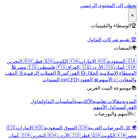
تخطي إلى المحتوى الرئيسي
✕
🏆
الوسطاء والتقييمات
›
🏆 تقييم شركات التداول
🌍
المنصات
›
🇸🇦 السعودية
🇦🇪 الإمارات
🇰🇼 الكويت
🇶🇦 قطر
🇧🇭 البحرين
🇴🇲 عُمان
🇯🇴 الأردن
🇮🇶 العراق
🇵🇸 فلسطين
🇪🇬 مصر
🕌
الوسطاء الإسلامية الحلال
💱 الفوركس
₿ العملات الرقمية
🥇 الذهب
والمعادن
📈 الأسهم
📊 العقود (CFD)
📜 السندات
📚
موسوعة البيت العربي
›
المدونة
مقالات تعليمية
الأكاديمية
أساسيات التداول
تداول
الفوركس
تداول الأسهم
📈
الأسهم والبورصات
›
🌍 كل البورصات العربية
🇸🇦 السوق السعودية
🇦🇪 الإمارات
🇪🇬
مصر
🇰🇼 الكويت
🇶🇦 قطر
🇯🇴 الأردن
🇧🇭 البحرين
🇴🇲 عُمان