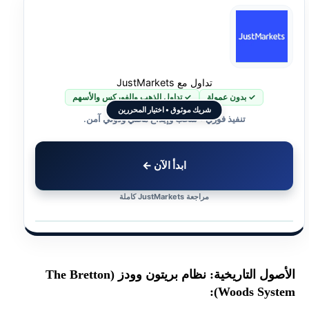
تداول مع JustMarkets
✓ بدون عمولة
✓ تداول الذهب والفوركس والأسهم
شريك موثوق • اختيار المحررين
تنفيذ فوري • سحب وإيداع محلي ودولي آمن.
ابدأ الآن ←
مراجعة JustMarkets كاملة
الأصول التاريخية: نظام بريتون وودز (The Bretton
Woods System):