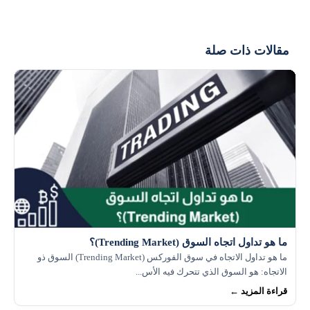
الأمريكية أكثر تكلفة، مما قد يضر بالشركات الأمريكية المصدرة.
بينما تكتسب العملات الرقمية مثل البيتكوين شعبية متزايدة، فإن
في المقابل، يمكن أن يفيد المستهلكين في البلدان الأخرى حيث
احتمال أن تحل محل الدولار كعملة احتياطية عالمية في
تصبح الواردات الأمريكية أرخص. كما أن التغيرات في قيمة
مقالات ذات صلة
المستقبل القريب يبدو ضعيفا. العملات الاحتياطية تحتاج إلى
الدولار تؤثر على أسعار السلع العالمية المسعرة بالدولار، مثل
استقرار وقبول واسع النطاق، وهو ما يفتقر إليه البيتكوين حالياً
النفط، مما يؤثر على اقتصادات الدول المصدرة والمستوردة لهذه
نظراً لتقلباته الشديدة وعدم وجود دعم حكومي له. ومع ذلك،
السلع.
فإن التكنولوجيا الكامنة وراء العملات الرقمية قد تؤثر على كيفية
تعامل البنوك المركزية مع العملات الرقمية في المستقبل.
ما هو تداول اتجاه السوق (Trending Market)؟
ما هو تداول الاتجاه في سوق الفوركس (Trending Market) السوق ذو
الاتجاه: هو السوق الذي تتحرك فيه الأس...
قراءة المزيد ←