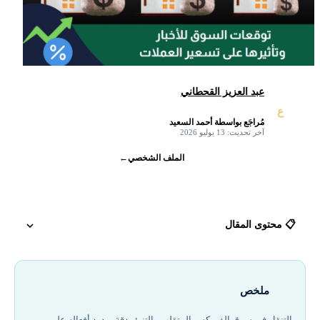
عبد العزيز القحطاني
ع
مُراجَع بواسطة أحمد السعيد
✓
آخر تحديث: 13 يوليو 2026
الملف الشخصي
←
📋 محتوى المقال
التوقعات التوافقية للسوق عام 2026
ملخص
ما هو السعر المُدرج؟
التنقل في سوق الفوركس المتقلب والتنبؤ بدقة بردود أفعاله على