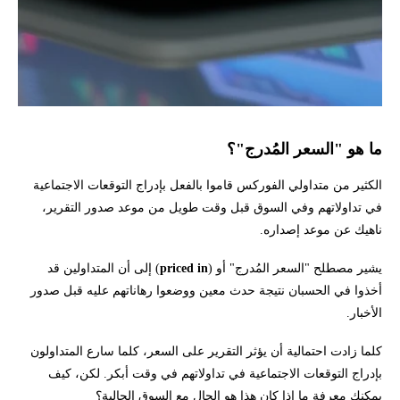
ما هو "السعر المُدرج"؟
الكثير من متداولي الفوركس قاموا بالفعل بإدراج التوقعات الاجتماعية
في تداولاتهم وفي السوق قبل وقت طويل من موعد صدور التقرير،
ناهيك عن موعد إصداره.
يشير مصطلح "السعر المُدرج" أو (
priced in
) إلى أن المتداولين قد
أخذوا في الحسبان نتيجة حدث معين ووضعوا رهاناتهم عليه قبل صدور
الأخبار.
كلما زادت احتمالية أن يؤثر التقرير على السعر، كلما سارع المتداولون
بإدراج التوقعات الاجتماعية في تداولاتهم في وقت أبكر. لكن، كيف
يمكنك معرفة ما إذا كان هذا هو الحال مع السوق الحالية؟