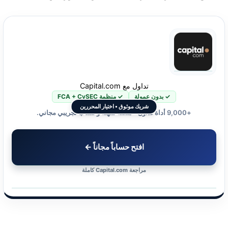
تداول مع Capital.com
✓ بدون عمولة
✓ منظمة FCA + CySEC
شريك موثوق • اختيار المحررين
+9,000 أداة تداول • منصة سهلة وحساب تجريبي مجاني.
افتح حساباً مجاناً ←
مراجعة Capital.com كاملة