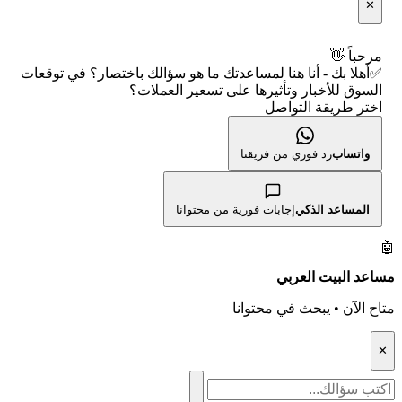
✕
👨‍🏫 العلماء والهيئات الشرعية
شروط الاستخدام
🕐 أوقات عمل السوق
مرحباً 👋
✅أهلا بك - أنا هنا لمساعدتك ما هو سؤالك باختصار؟ في توقعات
سياسة الخصوصية
🇺🇸 متى يفتح السوق الأمريكي؟
السوق للأخبار وتأثيرها على تسعير العملات؟
اختر طريقة التواصل
🛠️ كل الأدوات
واتساب
رد فوري من فريقنا
المساعد الذكي
إجابات فورية من محتوانا
🤖
مساعد البيت العربي
متاح الآن • يبحث في محتوانا
✕