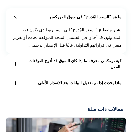
ما هو "السعر المُدرج" في سوق الفوركس
يشير مصطلح "السعر المُدرج" إلى السيناريو الذي يكون فيه
المتداولون قد أخذوا في الحسبان النتيجة المتوقعة لحدث أو تقرير
معين في قراراتهم التداولية، غالبًا قبل الإصدار الرسمي.
كيف يمكنني معرفة ما إذا كان السوق قد أدرج التوقعات
بالفعل
مراقبة تعليقات السوق وحركات الأسعار قبل الإصدار يمكن أن
ماذا يحدث إذا تم تعديل البيانات بعد الإصدار الأولي
تعطيك فكرة عن مدى تسعير التوقعات. ومع ذلك، قد يكون من
الصعب معرفة ذلك بالتأكيد.
تعديلات البيانات شائعة جدًا، ويمكن أن تؤثر بشكل كبير على
تحليلك. تأكد من متابعة أي تعديلات على التقارير السابقة بعناية،
مقالات ذات صلة
حيث يمكن أن تؤكد أو تنقض الاتجاه السوقي الحالي.