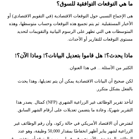
ما هي التوقعات التوافقية للسوق؟
هى الإجماع النسبي حول التوقعات الاقتصادية (في التقويم الاقتصادي) أو
الأخبار المستقبلية. ثم يتم تجميع هذه التوقعات وحساب متوسطها، وهذه
المتوسطات هي التي تظهر على الرسوم البيانية والتقويمات لتحديد
مستوى التوقعات للتقارير أو الأحداث.
ماذا يحدث؟! هل قاموا بتعديل البيانات؟! وماذا الآن؟!
الكثير من الأسئلة… في هذا العنوان.
لكن صحيح أن البيانات الاقتصادية يمكن أن يتم تعديلها، وهذا يحدث
بالفعل بشكل متكرر.
لنأخذ تقرير الوظائف غير الزراعية الشهري (NFP) كمثال. يصدر هذا
التقرير شهريًا، وعادة ما يتضمن تعديلات على أرقام الشهر السابق.
لنفترض أن الاقتصاد الأمريكي في حالة ركود، وأن رقم الوظائف غير
الزراعية لشهر يناير أظهر انخفاضًا بمقدار 50,000 وظيفة، وهو عدد
الوظائف المفقودة. والآن نحن في فبراير، ومن المتوقع أن ينخفض رقم