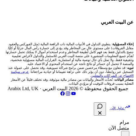
شركات تداول في عُمان
🧮 حاسبة حجم اللوت
اكس تي بي XTB
🇰🇼 بورصة الكويت
🏆 لوحة المحلّلين
شركات تداول في الأردن
📊 حاسبة قيمة النقطة
🌐 المؤشرات العالمية
عن البيت العربي
انتراكتيف بروكرز IBKR
🇶🇦 بورصة قطر
✍️ اكتب تحليلك
شركات تداول في العراق
💰 حاسبة ربح الفوركس
🥇 سعر الذهب اليوم
🇯🇴 بورصة عمّان
من نحن
إخلاء المسؤولية
: ينطوي التداول في الأدوات المالية ذات الرافعة المالية (مثل الفوركس والعقود
شركات تداول في فلسطين
📌 حاسبة النقاط المحورية
مقابل الفروقات) على مستوى عالٍ من المخاطر وقد يؤدي إلى خسارة رأس المال جزئيًا أو كليًا.
🥇 أسعار الذهب والمعادن
ننصح بالتداول فقط بعد فهم كامل لطبيعة المخاطر وعدم استخدام أموال لا يمكنك تحمل خسارتها.
🇧🇭 بورصة البحرين
تُقدَّم جميع المعلومات المنشورة على منصة البيت العربي للاستثمار والتداول لأغراض تعليمية
تواصل معنا
شركات تداول في مصر
وتثقيفية فقط، ولا تمثل بأي حال توصية مالية أو استثمارية. القرارات المالية مسؤولية شخصية،
📏 حاسبة حجم المركز
والمنصة لا تتحمل أي خسائر أو نتائج ناتجة عن استخدام المحتوى أو الاعتماد عليه.
💱 أسعار العملات والفوركس
تنويه
: قد نتعاون مع وسطاء مرخصين ضمن برامج شراكة تسويقية، وقد نحصل على عمولة عند
🇴🇲 بورصة مسقط
التسجيل عبر روابطنا، دون أن يؤثر ذلك على نزاهة تقييماتنا أو حيادية مراجعاتنا.
عرض سياسة
فريق المؤلفين
الإفصاح عن الشراكات والمعلنين
.
🔄 حاسبة تكلفة السواب
💵 سعر الريال السعودي في مصر
مصادر البيانات
: تُحدَّث الأسعار والبيانات من مصادر مالية موثوقة، وقد تختلف قليلاً عن الأسعار
🇵🇸 بورصة فلسطين
الفعلية بسبب فروقات التوقيت أو مزوّدي البيانات.
مقالات تعليمية
جميع الحقوق محفوظة © 2026 البيت العربي ·
Arabix Ltd, UK
📈 حاسبة عائد التداول
📅 المؤشرات الاقتصادية
فلتر الأسهم الشرعي
سياسة تقييم الشركات
📊 حاسبة الربح التراكمي
تداول الآن
📋 جميع الأسهم
شركات التداول النصابة
🧮 حاسبة متوسط سعر السهم
مرام
🕌 الأسهم الحلال
متصل الآن
الإبلاغ عن شركة نصابة
📅 التقويم الاقتصادي