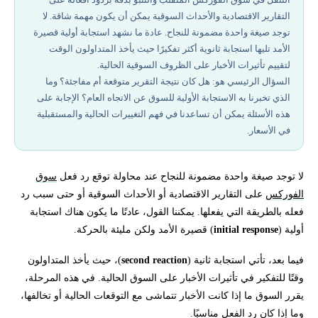
التقارير الاقتصادية والأحداث السوقية يمكن أن يكون مهمة شاقة. لا
ما هي التوقعات التوافقية للسوق؟
توجد صيغة واحدة مضمونة للنجاح. عادة ما نشهد استجابة أولية قصيرة
الأمد تليها استجابة ثانوية أكثر تفكيرًا حيث يأخذ المتداولون الوقت
ماذا يحدث؟! هل قاموا بتعديل البيانات؟! وماذا الآن؟!
لتقييم تأثيرات الأخبار على الظروف السوقية الحالية.
السؤال الرئيسي هو: هل كان نتيجة التقرير متوقعة أم مفاجئة؟ وما
الذي تخبرنا به الاستجابة الأولية للسوق عن الاتجاه العام؟ الإجابة على
إخلاء المسؤولية وتنويه المخاطر
هذه الأسئلة يمكن أن تساعدنا في فهم التغييرات الحالية والمستقبلية
في الأسعار.
تحتاج لاستشارة لمعرفة كيفية تداول الفوركس؟
لا توجد صيغة واحدة مضمونة للنجاح عند محاولة توقع رد فعل
سوق
الفوركس
على التقارير الاقتصادية أو الأحداث السوقية أو حتى سبب رد
فعله بالطريقة التي يفعلها. يمكننا القول، عادتًا ما يكون هناك استجابة
أولية (
initial response
) قصيرة الأمد ولكن مليئة بالحركة.
فيما بعد، تأتي استجابة ثانية (
second reaction
)، حيث يأخذ المتداولون
وقتًا للتفكير في تأثيرات الأخبار على السوق الحالية. في هذه المرحلة،
يقرر السوق ما إذا كانت الأخبار تتماشى مع التوقعات الحالية أو تخالفها،
وما إذا كان رد الفعل مناسبًا.