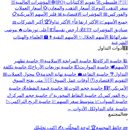
🇵🇸 فلسطين
🚀 تقويم الاكتتابات (IPO)
🌐 المؤشرات العالمية
🥇
سعر الذهب اليوم
🥇 أسعار الذهب والمعادن
💱 أسعار العملات
والفوركس
📅 المؤشرات الاقتصادية
📊 فلتر الأسهم الأمريكية
📋
جميع الأسهم
📈 الأكثر ارتفاعاً
⚡ الأكثر تداولاً
🏆 أكبر الشركات
🧺
صناديق المؤشرات ETF
💰 أرخص تقييماً
💵 أعلى توزيعات
🔥 موصى
بشرائها
🕌 الأسهم الحلال
✨ الأسهم النقية
👨‍🏫 العلماء والهيئات
الشرعية
🧮
أدوات التداول
›
🕌 حاسبة الزكاة
🕌 حاسبة المرابحة الإسلامية
🧼 حاسبة تطهير
الأسهم
🕊️ حاسبة المواريث
💵 حاسبة توزيعات الأرباح
⚖️ حاسبة تكلفة
التداول
🌴 حاسبة التقاعد
💼 حاسبة نهاية الخدمة
💱 محول العملات
📅
التقويم الاقتصادي
🕐 أوقات عمل السوق
🇺🇸 متى يفتح السوق
الأمريكي؟
🧮 حاسبة حجم اللوت
📊 حاسبة قيمة النقطة
💰 حاسبة
ربح الفوركس
📐 حاسبة النقاط المحورية
📏 حاسبة حجم المركز
🌙
حاسبة السواب
📈 متوسط سعر السهم
💹 حاسبة الربح التراكمي
📉
حاسبة عائد التداول
كل الأدوات ←
🧱
المجتمع
›
🧱 حائط المجتمع
🏆 لوحة المحلّلين
✍️ اكتب تحليلك