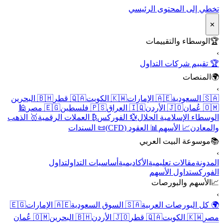
تخطي إلى المحتوى الرئيسي
✕
🏆
الوسطاء والتقييمات
›
🏆 تقييم شركات التداول
🌍
المنصات
›
🇸🇦 السعودية
🇦🇪 الإمارات
🇰🇼 الكويت
🇶🇦 قطر
🇧🇭 البحرين
🇴🇲 عُمان
🇯🇴 الأردن
🇮🇶 العراق
🇵🇸 فلسطين
🇪🇬 مصر
🕌
الوسطاء الإسلامية الحلال
💱 الفوركس
₿ العملات الرقمية
🥇 الذهب
والمعادن
📈 الأسهم
📊 العقود (CFD)
📜 السندات
📚
موسوعة البيت العربي
›
المدونة
مقالات تعليمية
الأكاديمية
أساسيات التداول
تداول
الفوركس
تداول الأسهم
📈
الأسهم والبورصات
›
🌍 كل البورصات العربية
🇸🇦 السوق السعودية
🇦🇪 الإمارات
🇪🇬
مصر
🇰🇼 الكويت
🇶🇦 قطر
🇯🇴 الأردن
🇧🇭 البحرين
🇴🇲 عُمان