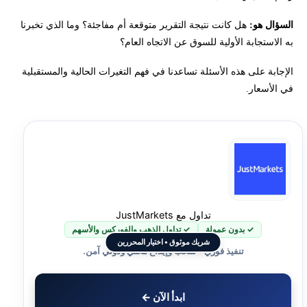
السؤال هو:
هل كانت نتيجة التقرير متوقعة أم مفاجئة؟ وما الذي تخبرنا
به الاستجابة الأولية للسوق عن الاتجاه العام؟
الإجابة على هذه الأسئلة تساعدنا في فهم التغيرات الحالية والمستقبلية
في الأسعار.
تداول مع JustMarkets
✓ بدون عمولة
✓ تداول الذهب والفوركس والأسهم
شريك موثوق • اختيار المحررين
تنفيذ فوري • سحب وإيداع محلي ودولي آمن.
ابدأ الآن ←