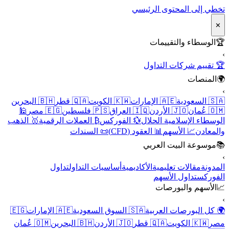
تخطي إلى المحتوى الرئيسي
✕
🏆
الوسطاء والتقييمات
›
🏆 تقييم شركات التداول
🌍
المنصات
›
🇸🇦 السعودية
🇦🇪 الإمارات
🇰🇼 الكويت
🇶🇦 قطر
🇧🇭 البحرين
🇴🇲 عُمان
🇯🇴 الأردن
🇮🇶 العراق
🇵🇸 فلسطين
🇪🇬 مصر
🕌
الوسطاء الإسلامية الحلال
💱 الفوركس
₿ العملات الرقمية
🥇 الذهب
والمعادن
📈 الأسهم
📊 العقود (CFD)
📜 السندات
📚
موسوعة البيت العربي
›
المدونة
مقالات تعليمية
الأكاديمية
أساسيات التداول
تداول
الفوركس
تداول الأسهم
📈
الأسهم والبورصات
›
🌍 كل البورصات العربية
🇸🇦 السوق السعودية
🇦🇪 الإمارات
🇪🇬
مصر
🇰🇼 الكويت
🇶🇦 قطر
🇯🇴 الأردن
🇧🇭 البحرين
🇴🇲 عُمان