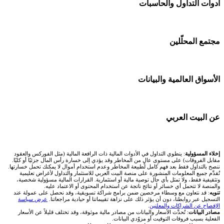
🌍 كل البورصات العربية
أدوات التداول والحاسبات
شركات تداول في الكويت
Bybit باي بت
🇸🇦 السوق السعودية
شركات تداول في قطر
🕌 حاسبة الزكاة
مجتمع المحلّلين
شركة Xm
🇦🇪 أسواق الإمارات
شركات تداول في البحرين
💱 محول العملات
شركة Okx
🇪🇬 البورصة المصرية
🧱 حائط المجتمع
الأسواق العالمية والبيانات
شركات تداول في عُمان
🧮 حاسبة حجم اللوت
اكس تي بي XTB
🇰🇼 بورصة الكويت
🏆 لوحة المحلّلين
شركات تداول في الأردن
📊 حاسبة قيمة النقطة
🌐 المؤشرات العالمية
عن البيت العربي
انتراكتيف بروكرز IBKR
🇶🇦 بورصة قطر
✍️ اكتب تحليلك
شركات تداول في العراق
💰 حاسبة ربح الفوركس
🥇 سعر الذهب اليوم
🇯🇴 بورصة عمّان
من نحن
إخلاء المسؤولية
: ينطوي التداول في الأدوات المالية ذات الرافعة المالية (مثل الفوركس والعقود
شركات تداول في فلسطين
📌 حاسبة النقاط المحورية
مقابل الفروقات) على مستوى عالٍ من المخاطر وقد يؤدي إلى خسارة رأس المال جزئيًا أو كليًا.
🥇 أسعار الذهب والمعادن
ننصح بالتداول فقط بعد فهم كامل لطبيعة المخاطر وعدم استخدام أموال لا يمكنك تحمل خسارتها.
🇧🇭 بورصة البحرين
تُقدَّم جميع المعلومات المنشورة على منصة البيت العربي للاستثمار والتداول لأغراض تعليمية
تواصل معنا
شركات تداول في مصر
وتثقيفية فقط، ولا تمثل بأي حال توصية مالية أو استثمارية. القرارات المالية مسؤولية شخصية،
📏 حاسبة حجم المركز
والمنصة لا تتحمل أي خسائر أو نتائج ناتجة عن استخدام المحتوى أو الاعتماد عليه.
💱 أسعار العملات والفوركس
تنويه
: قد نتعاون مع وسطاء مرخصين ضمن برامج شراكة تسويقية، وقد نحصل على عمولة عند
🇴🇲 بورصة مسقط
التسجيل عبر روابطنا، دون أن يؤثر ذلك على نزاهة تقييماتنا أو حيادية مراجعاتنا.
عرض سياسة
فريق المؤلفين
الإفصاح عن الشراكات والمعلنين
.
🔄 حاسبة تكلفة السواب
💵 سعر الريال السعودي في مصر
مصادر البيانات
: تُحدَّث الأسعار والبيانات من مصادر مالية موثوقة، وقد تختلف قليلاً عن الأسعار
🇵🇸 بورصة فلسطين
الفعلية بسبب فروقات التوقيت أو مزوّدي البيانات.