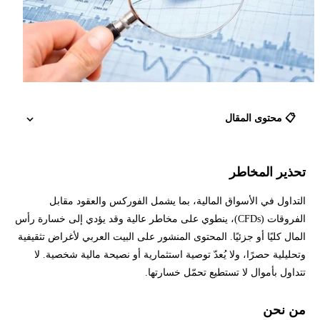
📋 محتوى المقال
تحذير المخاطر
تحذير المخاطر
التداول في الأسواق المالية، بما يشمل الفوركس والعقود مقابل
من نحن
الفروقات (CFDs)، ينطوي على مخاطر عالية وقد يؤدي إلى خسارة رأس
المال كليًا أو جزئيًا. المحتوى المنشور على البيت العربي لأغراض تثقيفية
كيف يتم تمويلنا؟
وتحليلية حصرًا، ولا يُعدّ توصية استثمارية أو نصيحة مالية شخصية. لا
تتداول بأموال لا تستطيع تحمّل خسارتها.
استقلالية التحرير وطريقة التقييم
من نحن
فريق العمل