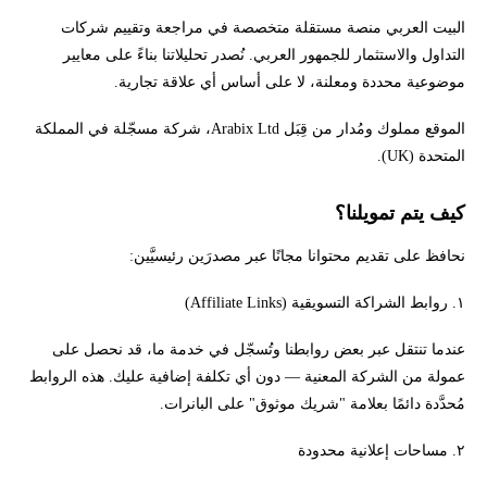
البيت العربي منصة مستقلة متخصصة في مراجعة وتقييم شركات
الامتثال التنظيمي
التداول والاستثمار للجمهور العربي. نُصدر تحليلاتنا بناءً على معايير
موضوعية محددة ومعلنة، لا على أساس أي علاقة تجارية.
تواصل معنا
الموقع مملوك ومُدار من قِبَل Arabix Ltd، شركة مسجّلة في المملكة
المتحدة (UK).
كيف يتم تمويلنا؟
نحافظ على تقديم محتوانا مجانًا عبر مصدرَين رئيسيَّين:
١. روابط الشراكة التسويقية (Affiliate Links)
عندما تنتقل عبر بعض روابطنا وتُسجّل في خدمة ما، قد نحصل على
عمولة من الشركة المعنية — دون أي تكلفة إضافية عليك. هذه الروابط
مُحدَّدة دائمًا بعلامة "شريك موثوق" على البانرات.
٢. مساحات إعلانية محدودة