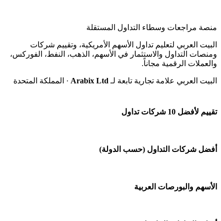
منصة مراجعات وسطاء التداول المستقلة
البيت العربي لتعليم تداول الأسهم الأمريكية، وتقييم شركات
ومنصات التداول والاستثمار في الأسهم، الذهب، النفط، الفوركس،
والعملات الرقمية مجاناً.
البيت العربي علامة تجارية تابعة لـ
Arabix Ltd
· المملكة المتحدة
تقييم لأفضل 10 شركات تداول
شركة Capital.com
أفضل شركات التداول (حسب الدولة)
افاتريد AvaTrade
شركات تداول في السعودية
الأسهم والبورصات العربية
اكسنس Exness
شركات تداول في الإمارات
منصة بينانس