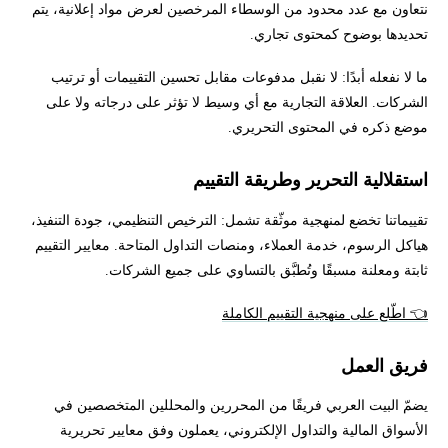
نتعاون مع عدد محدود من الوسطاء المرخصين لعرض مواد إعلانية، يتم
تحديدها بوضوح كمحتوى تجاري.
ما لا نفعله أبدًا: لا نقبل مدفوعات مقابل تحسين التقييمات أو ترتيب
الشركات. العلاقة التجارية مع أي وسيط لا تؤثر على درجاته ولا على
موضع ذكره في المحتوى التحريري.
استقلالية التحرير وطريقة التقييم
تقييماتنا تخضع لمنهجية موثّقة تشمل: الترخيص التنظيمي، جودة التنفيذ،
هياكل الرسوم، خدمة العملاء، ومنصات التداول المتاحة. معايير التقييم
ثابتة ومعلنة مسبقًا وتُطبَّق بالتساوي على جميع الشركات.
👈 اطّلع على منهجية التقييم الكاملة
فريق العمل
يضمّ البيت العربي فريقًا من المحررين والمحللين المتخصصين في
الأسواق المالية والتداول الإلكتروني، يعملون وفق معايير تحريرية