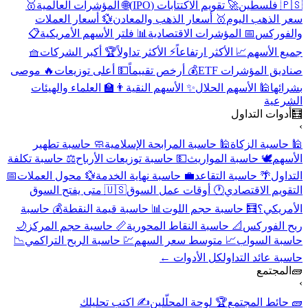
🇵🇸 فلسطين
🚀 تقويم الاكتتابات (IPO)
🌐 المؤشرات العالمية
🥇
سعر الذهب اليوم
🥇 أسعار الذهب والمعادن
💱 أسعار العملات
والفوركس
📅 المؤشرات الاقتصادية
📊 فلتر الأسهم الأمريكية
📋
جميع الأسهم
📈 الأكثر ارتفاعاً
⚡ الأكثر تداولاً
🏆 أكبر الشركات
🧺
صناديق المؤشرات ETF
💰 أرخص تقييماً
💵 أعلى توزيعات
🔥 موصى
بشرائها
🕌 الأسهم الحلال
✨ الأسهم النقية
👨‍🏫 العلماء والهيئات
الشرعية
🧮
أدوات التداول
›
🕌 حاسبة الزكاة
🕌 حاسبة المرابحة الإسلامية
🧼 حاسبة تطهير
الأسهم
🕊️ حاسبة المواريث
💵 حاسبة توزيعات الأرباح
⚖️ حاسبة تكلفة
التداول
🌴 حاسبة التقاعد
💼 حاسبة نهاية الخدمة
💱 محول العملات
📅
التقويم الاقتصادي
🕐 أوقات عمل السوق
🇺🇸 متى يفتح السوق
الأمريكي؟
🧮 حاسبة حجم اللوت
📊 حاسبة قيمة النقطة
💰 حاسبة
ربح الفوركس
📐 حاسبة النقاط المحورية
📏 حاسبة حجم المركز
🌙
حاسبة السواب
📈 متوسط سعر السهم
💹 حاسبة الربح التراكمي
📉
حاسبة عائد التداول
كل الأدوات ←
🧱
المجتمع
›
🧱 حائط المجتمع
🏆 لوحة المحلّلين
✍️ اكتب تحليلك