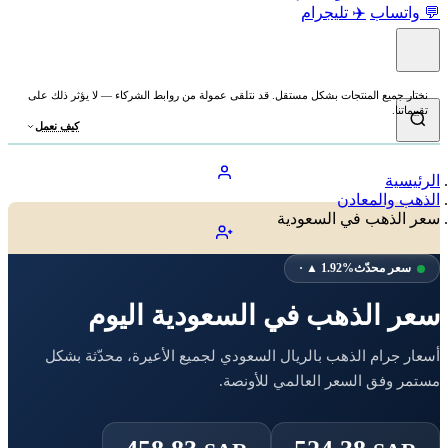
💬 واتساب
✈️ تليجرام
نختار جميع المنتجات بشكل مستقل. قد نتلقى عمولة من روابط الشركاء — لا يؤثر ذلك على
تقييماتنا.
كيف نعمل
الرئيسية
الذهب والمعادن
سعر الذهب في السعودية
سعر محدّث
· ▲ 1.92%
سعر الذهب في السعودية اليوم
أسعار جرام الذهب بالريال السعودي لجميع الأعيرة، محدّثة بشكل
مستمر وفق السعر العالمي للأونصة.