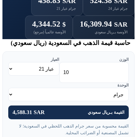
458.83
524.38
SAR
SAR
جرام عيار 24
جرام عيار 21
4,344.52
16,309.94
$
SAR
الأونصة بـريال سعودي
الأونصة عالمياً (مرجع)
حاسبة قيمة الذهب في السعودية (ريال سعودي)
الوزن
العيار
الوحدة
4,588.31 SAR
القيمة بـريال سعودي
القيمة محسوبة من سعر جرام الذهب اللحظي في السعودية؛ لا
تشمل المصنعية أو الضرائب المحلية.