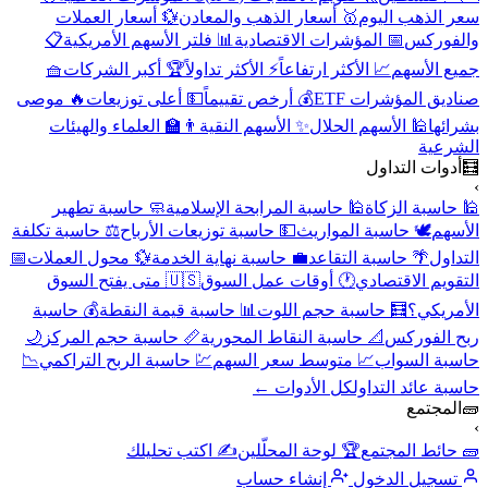
سعر الذهب اليوم
🥇 أسعار الذهب والمعادن
💱 أسعار العملات
والفوركس
📅 المؤشرات الاقتصادية
📊 فلتر الأسهم الأمريكية
📋
جميع الأسهم
📈 الأكثر ارتفاعاً
⚡ الأكثر تداولاً
🏆 أكبر الشركات
🧺
صناديق المؤشرات ETF
💰 أرخص تقييماً
💵 أعلى توزيعات
🔥 موصى
بشرائها
🕌 الأسهم الحلال
✨ الأسهم النقية
👨‍🏫 العلماء والهيئات
الشرعية
🧮
أدوات التداول
›
🕌 حاسبة الزكاة
🕌 حاسبة المرابحة الإسلامية
🧼 حاسبة تطهير
الأسهم
🕊️ حاسبة المواريث
💵 حاسبة توزيعات الأرباح
⚖️ حاسبة تكلفة
التداول
🌴 حاسبة التقاعد
💼 حاسبة نهاية الخدمة
💱 محول العملات
📅
التقويم الاقتصادي
🕐 أوقات عمل السوق
🇺🇸 متى يفتح السوق
الأمريكي؟
🧮 حاسبة حجم اللوت
📊 حاسبة قيمة النقطة
💰 حاسبة
ربح الفوركس
📐 حاسبة النقاط المحورية
📏 حاسبة حجم المركز
🌙
حاسبة السواب
📈 متوسط سعر السهم
💹 حاسبة الربح التراكمي
📉
حاسبة عائد التداول
كل الأدوات ←
🧱
المجتمع
›
🧱 حائط المجتمع
🏆 لوحة المحلّلين
✍️ اكتب تحليلك
تسجيل الدخول
إنشاء حساب