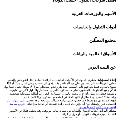
أفضل شركات التداول (حسب الدولة)
افاتريد AvaTrade
شركات تداول في السعودية
الأسهم والبورصات العربية
اكسنس Exness
شركات تداول في الإمارات
🌍 كل البورصات العربية
أدوات التداول والحاسبات
منصة بينانس
شركات تداول في الكويت
🇸🇦 السوق السعودية
🕌 حاسبة الزكاة
مجتمع المحلّلين
Bybit باي بت
شركات تداول في قطر
🇦🇪 أسواق الإمارات
💱 محول العملات
🧱 حائط المجتمع
الأسواق العالمية والبيانات
شركة Xm
شركات تداول في البحرين
🇪🇬 البورصة المصرية
🧮 حاسبة حجم اللوت
🏆 لوحة المحلّلين
🌐 المؤشرات العالمية
عن البيت العربي
شركة Okx
شركات تداول في عُمان
🇰🇼 بورصة الكويت
📊 حاسبة قيمة النقطة
✍️ اكتب تحليلك
🥇 سعر الذهب اليوم
من نحن
إخلاء المسؤولية
: ينطوي التداول في الأدوات المالية ذات الرافعة المالية (مثل الفوركس والعقود
مقابل الفروقات) على مستوى عالٍ من المخاطر وقد يؤدي إلى خسارة رأس المال جزئيًا أو كليًا.
ننصح بالتداول فقط بعد فهم كامل لطبيعة المخاطر وعدم استخدام أموال لا يمكنك تحمل خسارتها.
اكس تي بي XTB
شركات تداول في الأردن
🇶🇦 بورصة قطر
💰 حاسبة ربح الفوركس
تُقدَّم جميع المعلومات المنشورة على منصة البيت العربي للاستثمار والتداول لأغراض تعليمية
🥇 أسعار الذهب والمعادن
تواصل معنا
وتثقيفية فقط، ولا تمثل بأي حال توصية مالية أو استثمارية. القرارات المالية مسؤولية شخصية،
والمنصة لا تتحمل أي خسائر أو نتائج ناتجة عن استخدام المحتوى أو الاعتماد عليه.
انتراكتيف بروكرز IBKR
تنويه
: قد نتعاون مع وسطاء مرخصين ضمن برامج شراكة تسويقية، وقد نحصل على عمولة عند
شركات تداول في العراق
🇯🇴 بورصة عمّان
📌 حاسبة النقاط المحورية
التسجيل عبر روابطنا، دون أن يؤثر ذلك على نزاهة تقييماتنا أو حيادية مراجعاتنا.
عرض سياسة
💱 أسعار العملات والفوركس
فريق المؤلفين
الإفصاح عن الشراكات والمعلنين
.
مصادر البيانات
: تُحدَّث الأسعار والبيانات من مصادر مالية موثوقة، وقد تختلف قليلاً عن الأسعار
شركات تداول في فلسطين
الفعلية بسبب فروقات التوقيت أو مزوّدي البيانات.
🇧🇭 بورصة البحرين
📏 حاسبة حجم المركز
💵 سعر الريال السعودي في مصر