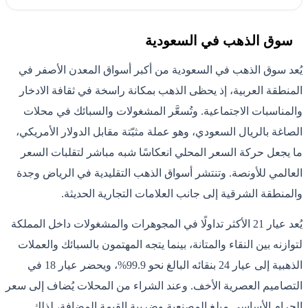
سوق الذهب في السعودية
يُعد سوق الذهب في السعودية من أكبر أسواق المعدن الأصفر في
المنطقة العربية، إذ يحظى الذهب بمكانة راسخة في ثقافة الادخار
والمناسبات الاجتماعية. وتُسعَّر المشغولات والسبائك في محلات
الصاغة بالريال السعودي، وهو عملة مثبّتة مقابل الدولار الأمريكي،
ما يجعل حركة السعر المحلي انعكاسًا شبه مباشر لتقلبات السعر
العالمي للأونصة. وتنتشر أسواق الذهب التقليدية في الرياض وجدة
والمنطقة الشرقية إلى جانب العلامات التجارية الحديثة.
يُعد عيار 21 الأكثر تداولًا في المجوهرات والمشغولات داخل المملكة
لتوازنه بين النقاء والمتانة، بينما يتجه المهتمون بالسبائك والعملات
الذهبية إلى عيار 24 بنقائه البالغ نحو 99.9%، ويحضر عيار 18 في
التصاميم العصرية الأخف. وعند الشراء من المحلات يُضاف إلى سعر
الجرام الأساسي مبلغ المصنعية وضريبة القيمة المضافة، لذلك