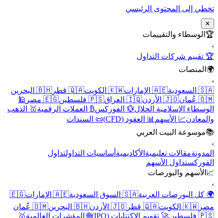
تخطي إلى المحتوى الرئيسي
✕
🏆
الوسطاء والتقييمات
›
🏆 تقييم شركات التداول
🌍
المنصات
›
🇸🇦 السعودية
🇦🇪 الإمارات
🇰🇼 الكويت
🇶🇦 قطر
🇧🇭 البحرين
🇴🇲 عُمان
🇯🇴 الأردن
🇮🇶 العراق
🇵🇸 فلسطين
🇪🇬 مصر
🕌
الوسطاء الإسلامية الحلال
💱 الفوركس
₿ العملات الرقمية
🥇 الذهب
والمعادن
📈 الأسهم
📊 العقود (CFD)
📜 السندات
📚
موسوعة البيت العربي
›
المدونة
مقالات تعليمية
الأكاديمية
أساسيات التداول
تداول
الفوركس
تداول الأسهم
📈
الأسهم والبورصات
›
🌍 كل البورصات العربية
🇸🇦 السوق السعودية
🇦🇪 الإمارات
🇪🇬
مصر
🇰🇼 الكويت
🇶🇦 قطر
🇯🇴 الأردن
🇧🇭 البحرين
🇴🇲 عُمان
🇵🇸 فلسطين
🚀 تقويم الاكتتابات (IPO)
🌐 المؤشرات العالمية
🥇