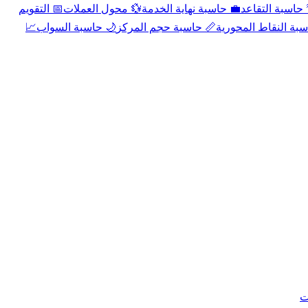
📅 التقويم
💱 محول العملات
💼 حاسبة نهاية الخدمة
🌴 حاسبة التقا
📈
🌙 حاسبة السواب
📏 حاسبة حجم المركز
📐 حاسبة النقاط الم
