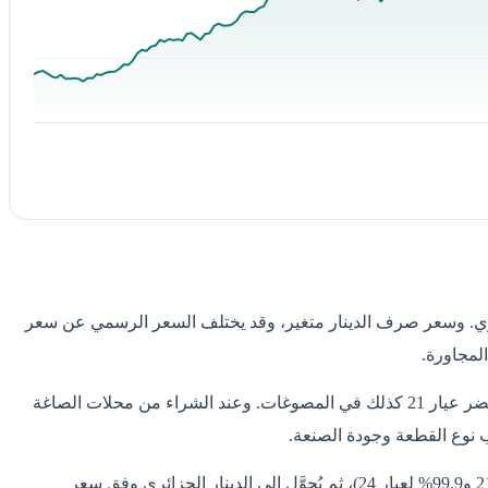
جزائري. وسعر صرف الدينار متغير، وقد يختلف السعر الرسمي عن سعر
لمجاورة.
يشيع عيار 18 في المجوهرات الجزائرية وهو الأساس في كثير من المشغولات المحلية، بينما يُفضَّل عيار 24 في السبائك ولأغراض الادخار، ويحضر عيار 21 كذلك في المصوغات. وعند الشراء من محلات الصاغة
نوع القطعة وجودة الصنعة.
يُحسب سعر الجرام في الجزائر من سعر الأونصة العالمية مقسومًا على 31.1035 ومضروبًا في نسبة نقاء العيار (75% لعيار 18 و87.5% لعيار 21 و99.9% لعيار 24)، ثم يُحوَّل إلى الدينار الجزائري وفق سعر