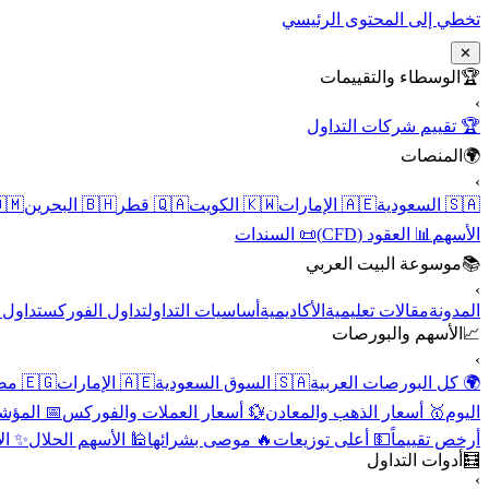
تخطي إلى المحتوى الرئيسي
✕
الوسطاء والتقييمات
🏆
›
🏆 تقييم شركات التداول
المنصات
🌍
›
 عُمان
🇧🇭 البحرين
🇶🇦 قطر
🇰🇼 الكويت
🇦🇪 الإمارات
🇸🇦 السعودية
📜 السندات
📊 العقود (CFD)
الأسهم
موسوعة البيت العربي
📚
›
الأسهم
تداول الفوركس
أساسيات التداول
الأكاديمية
مقالات تعليمية
المدونة
الأسهم والبورصات
📈
›
🇪🇬 مصر
🇦🇪 الإمارات
🇸🇦 السوق السعودية
🌍 كل البورصات العربية
لاقتصادية
💱 أسعار العملات والفوركس
🥇 أسعار الذهب والمعادن
اليوم
نقية
🕌 الأسهم الحلال
🔥 موصى بشرائها
💵 أعلى توزيعات
أرخص تقييماً
أدوات التداول
🧮
›