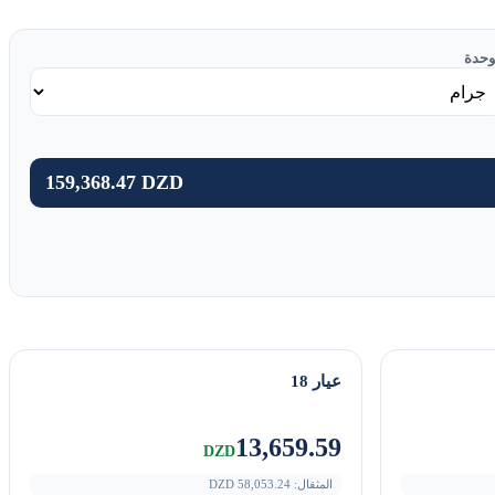
وحدة
159,368.47 DZD
عيار 18
13,659.59
DZD
المثقال:
58,053.24
DZD