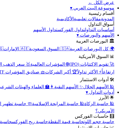
عرض الكل ←
▾
موسوعة البيت العربي
أقسام رئيسية
الأكاديمية
مقالات تعليمية
المدونة
أسواق التداول
تداول الأسهم
تداول الفوركس
أساسيات التداول
▾
الأسهم والبورصات
🏛️ البورصات العربية
مصر
🇦🇪 الإمارات
🇸🇦 السوق السعودية
🌍 كل البورصات العربية
📊 السوق الأمريكية
سعر الذهب اليوم
🌐 المؤشرات العالمية
🚀 تقويم الاكتتابات (IPO)
🧺 صناديق المؤشرات ETF
🏆 أكبر الشركات
⚡ الأكثر تداولاً
ارتفاعاً
🛠️ أدوات الاستثمار
‍🏫 العلماء والهيئات الشرعية
✨ الأسهم النقية
🕌 الأسهم الحلال
▾
أدوات التداول
🌟 الأبرز
سبة تطهير الأسهم
🕌 حاسبة المرابحة الإسلامية
🕌 حاسبة الزكاة
الأمريكي؟
🧮 حاسبات الفوركس
محورية
حاسبة ربح الفوركس
حاسبة قيمة النقطة
حاسبة حجم اللوت
📈 حاسبات الاستثمار