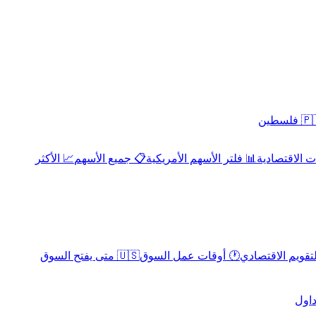
 فلسطين
 الاقتصادية
📊 فلتر الأسهم الأمريكية
📋 جميع الأسهم
📈 الأكثر
لتقويم الاقتصادي
🕐 أوقات عمل السوق
🇺🇸 متى يفتح السوق
داول