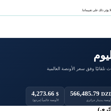
ؤثر ذلك على تقييماتنا.
يوم
ب بالدينار الجزائري لعيارات 18 و21 و24، محدّث تلقائيًا وفق سعر الأونصة العالمية
4,273.66
566,485.79
$
DZ
أونصة بـدينار جزائري
الأونصة عالمياً (مرجع)
ئري)