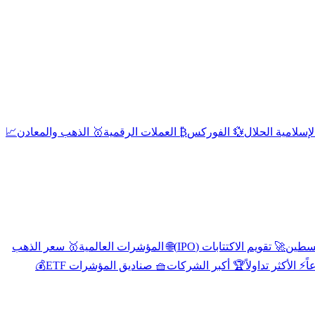
إسلامية الحلال
💱 الفوركس
₿ العملات الرقمية
🥇 الذهب والمعادن
📈
🚀 تقويم الاكتتابات (IPO)
🌐 المؤشرات العالمية
🥇 سعر الذهب
اً
⚡ الأكثر تداولاً
🏆 أكبر الشركات
🧺 صناديق المؤشرات ETF
💰