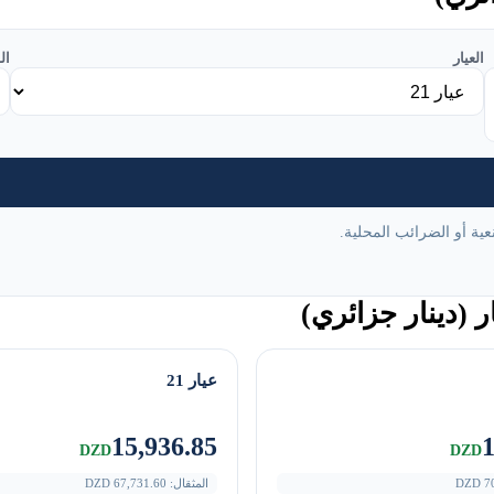
العيار
ال
ة أو الضرائب المحلية.
(دينار جزائري)
عيار 21
15,936.85
1
DZD
DZD
7
DZD
المثقال:
67,731.60
DZD