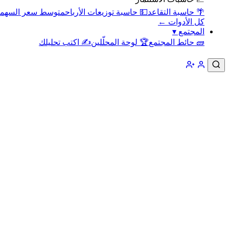
🌴 حاسبة التقاعد
💵 حاسبة توزيعات الأرباح
متوسط سعر السهم
كل الأدوات ←
المجتمع
▾
🧱 حائط المجتمع
🏆 لوحة المحلّلين
✍️ اكتب تحليلك