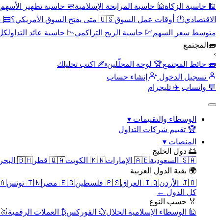
🕌 حاسبة الزكاة
🕌 حاسبة المرابحة الإسلامية
🧼 حاسبة تطهير الأسهم
الاقتصادي
🕐 أوقات عمل السوق
🇺🇸 متى يفتح السوق الأمريكي؟
🧮 
متوسط سعر السهم
💹 حاسبة الربح التراكمي
📉 حاسبة عائد التداول
كل 
🧱
المجتمع
›
🧱 حائط المجتمع
🏆 لوحة المحلّلين
✍️ اكتب تحليلك
تسجيل الدخول
إنشاء حساب
💬 واتساب
✈️ تليجرام
الوسطاء والتقييمات
▾
🏆 تقييم شركات التداول
المنصات
▾
🌅 دول الخليج
🇸🇦 السعودية
🇦🇪 الإمارات
🇰🇼 الكويت
🇶🇦 قطر
🇧🇭 البحرين
🌍 بقية الدول العربية
🇯🇴 الأردن
🇮🇶 العراق
🇵🇸 فلسطين
🇪🇬 مصر
🇹🇳 تونس
🇲🇦 
كل الدول ←
🏅 حسب النوع
🕌 الوسطاء الإسلامية الحلال
💱 الفوركس
₿ العملات الرقمية
🥇 