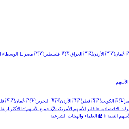
سلامية الحلال
🇪🇬 مصر
🇵🇸 فلسطين
🇮🇶 العراق
🇯🇴 الأردن
🇴
تداول 
🇵🇸 فلسطين
🇴🇲 عُمان
🇧🇭 البحرين
🇯🇴 الأردن
🇶🇦 قطر
🇰🇼 الكويت
 الأكثر ارتفاعاً
📋 جميع الأسهم
📊 فلتر الأسهم الأمريكية
📅 المؤشرات ا
👨‍🏫 العلماء والهيئات الشرعية
✨ الأسهم ال