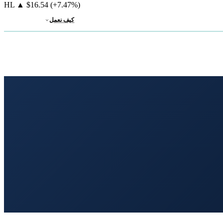
HL
▲
$16.54
(+7.47%)
كيف نعمل