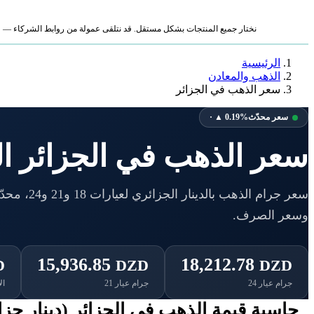
نختار جميع المنتجات بشكل مستقل. قد نتلقى عمولة من روابط الشركاء — لا ي
الرئيسية
الذهب والمعادن
سعر الذهب في الجزائر
سعر محدّث
· ▲ 0.19%
سعر الذهب في الجزائر ال
سعر جرام الذه
وسعر الصرف.
15,936.85
18,212.78
D
DZD
DZD
جرام عيار 24
جرام عيار 21
ال
حاسبة قيمة الذهب في الجزائر (دينار جزا