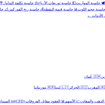
عد
⚖️ حاسبة تكلفة التداول
💵 حاسبة توزيعات الأرباح
🕊️ حاسبة المواريث
حورية
💰 حاسبة ربح الفوركس
📊 حاسبة قيمة النقطة
🧮 حاسبة حجم ال
كل الأدوا
🇴🇲 عُمان
🇲🇷 موريتانيا
🇱🇾 ليبيا
🇩🇿 الجزائر
🇲🇦 ا
 السندات
📊 العقود مقابل الفروقات (CFD)
📈 الأسهم
🥇 الذهب والمع