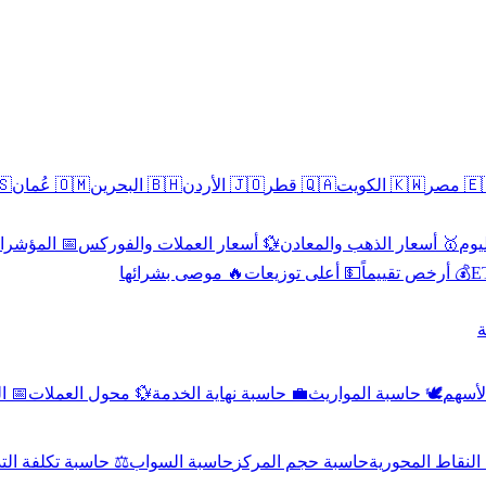
سطين
🇴🇲 عُمان
🇧🇭 البحرين
🇯🇴 الأردن
🇶🇦 قطر
🇰🇼 الكويت
🇪🇬 
 الاقتصادية
💱 أسعار العملات والفوركس
🥇 أسعار الذهب والمعادن
🥇 
🔥 موصى بشرائها
💵 أعلى توزيعات
💰 أرخص تقييماً

صادي
💱 محول العملات
💼 حاسبة نهاية الخدمة
🕊️ حاسبة المواريث
🧼 حا
اسبة تكلفة التداول
حاسبة السواب
حاسبة حجم المركز
حاسبة النقاط ال