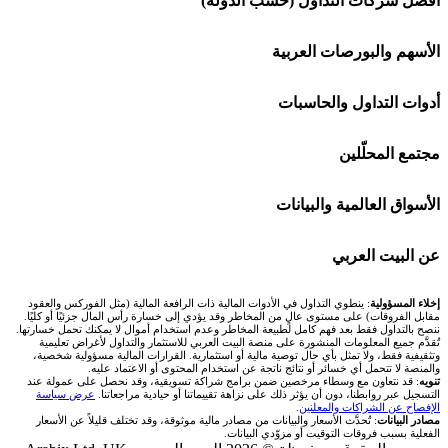
أفضل شركات التداول (حسب الدولة)
افاتريد AvaTrade
شركات تداول في السعودية
الأسهم والبورصات العربية
اكسنس Exness
شركات تداول في الإمارات
🌍 كل البورصات العربية
أدوات التداول والحاسبات
منصة بينانس
شركات تداول في الكويت
🇸🇦 السوق السعودية
🕌 حاسبة الزكاة
مجتمع المحلّلين
Bybit باي بت
شركات تداول في قطر
🇦🇪 أسواق الإمارات
💱 محول العملات
🧱 حائط المجتمع
الأسواق العالمية والبيانات
شركة Xm
شركات تداول في البحرين
🇪🇬 البورصة المصرية
🧮 حاسبة حجم اللوت
🏆 لوحة المحلّلين
🌐 المؤشرات العالمية
عن البيت العربي
شركة Okx
شركات تداول في عُمان
🇰🇼 بورصة الكويت
📊 حاسبة قيمة النقطة
✍️ اكتب تحليلك
🥇 سعر الذهب اليوم
من نحن
إخلاء المسؤولية
: ينطوي التداول في الأدوات المالية ذات الرافعة المالية (مثل الفوركس والعقود
مقابل الفروقات) على مستوى عالٍ من المخاطر وقد يؤدي إلى خسارة رأس المال جزئيًا أو كليًا.
ننصح بالتداول فقط بعد فهم كامل لطبيعة المخاطر وعدم استخدام أموال لا يمكنك تحمل خسارتها.
اكس تي بي XTB
شركات تداول في الأردن
🇶🇦 بورصة قطر
💰 حاسبة ربح الفوركس
تُقدَّم جميع المعلومات المنشورة على منصة البيت العربي للاستثمار والتداول لأغراض تعليمية
🥇 أسعار الذهب والمعادن
تواصل معنا
وتثقيفية فقط، ولا تمثل بأي حال توصية مالية أو استثمارية. القرارات المالية مسؤولية شخصية،
والمنصة لا تتحمل أي خسائر أو نتائج ناتجة عن استخدام المحتوى أو الاعتماد عليه.
انتراكتيف بروكرز IBKR
تنويه
: قد نتعاون مع وسطاء مرخصين ضمن برامج شراكة تسويقية، وقد نحصل على عمولة عند
شركات تداول في العراق
🇯🇴 بورصة عمّان
📌 حاسبة النقاط المحورية
التسجيل عبر روابطنا، دون أن يؤثر ذلك على نزاهة تقييماتنا أو حيادية مراجعاتنا.
عرض سياسة
💱 أسعار العملات والفوركس
فريق المؤلفين
الإفصاح عن الشراكات والمعلنين
.
مصادر البيانات
: تُحدَّث الأسعار والبيانات من مصادر مالية موثوقة، وقد تختلف قليلاً عن الأسعار
شركات تداول في فلسطين
الفعلية بسبب فروقات التوقيت أو مزوّدي البيانات.
🇧🇭 بورصة البحرين
📏 حاسبة حجم المركز
💵 سعر الريال السعودي في مصر