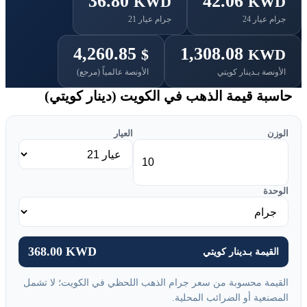
36.80
42.06
KWD
KWD
جرام عيار 24
جرام عيار 21
4,260.85
1,308.08
$
KWD
الأونصة بـدينار كويتي
الأونصة عالمياً (مرجع)
حاسبة قيمة الذهب في الكويت (دينار كويتي)
الوزن
العيار
الوحدة
368.00 KWD
القيمة بـدينار كويتي
القيمة محسوبة من سعر جرام الذهب اللحظي في الكويت؛ لا تشمل
المصنعية أو الضرائب المحلية.