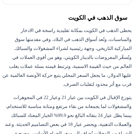
سوق الذهب في الكويت
يحظى الذهب في الكويت بمكانة تقليدية راسخة في الادخار
والمناسبات، وتُعد أسواق الذهب في البلاد، وفي مقدمتها سوق
المباركية التاريخي، وجهة رئيسية لشراء المشغولات والسبائك.
وتُسعَّر المعروضات بالدينار الكويتي، وهو من أقوى العملات في
العالم من حيث القيمة الاسمية، وترتبط قيمته بسلة عملات يغلب
عليها الدولار، ما يجعل السعر المحلي يتبع حركة الأونصة العالمية عن
قرب مع أثر محدود لتقلبات الصرف.
يتوزع الإقبال في الكويت بين عيار 21 وعيار 22 في المجوهرات
والمشغولات لما يجمعانه من نقاء مرتفع ومتانة مناسبة للاستخدام،
بينما يظل عيار 24 بنقائه البالغ نحو 99.9% الخيار المعتاد للسبائك
والعملات الذهبية، ويحضر عيار 18 في بعض التصاميم الحديثة. وعند
الشراء من المحلات تُضاف إلى سعر الجرام الأساسي مصنعية