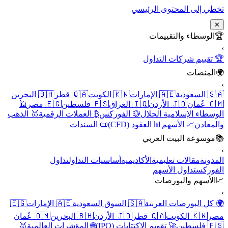
تخطي إلى المحتوى الرئيسي
✕
🏆
الوسطاء والتقييمات
›
🏆 تقييم شركات التداول
🌍
المنصات
›
🇸🇦 السعودية
🇦🇪 الإمارات
🇰🇼 الكويت
🇶🇦 قطر
🇧🇭 البحرين
🇴🇲 عُمان
🇯🇴 الأردن
🇮🇶 العراق
🇵🇸 فلسطين
🇪🇬 مصر
🕌
الوسطاء الإسلامية الحلال
💱 الفوركس
₿ العملات الرقمية
🥇 الذهب
والمعادن
📈 الأسهم
📊 العقود (CFD)
📜 السندات
📚
موسوعة البيت العربي
›
المدونة
مقالات تعليمية
الأكاديمية
أساسيات التداول
تداول
الفوركس
تداول الأسهم
📈
الأسهم والبورصات
›
🌍 كل البورصات العربية
🇸🇦 السوق السعودية
🇦🇪 الإمارات
🇪🇬
مصر
🇰🇼 الكويت
🇶🇦 قطر
🇯🇴 الأردن
🇧🇭 البحرين
🇴🇲 عُمان
🇵🇸 فلسطين
🚀 تقويم الاكتتابات (IPO)
🌐 المؤشرات العالمية
🥇