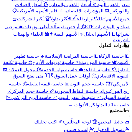
سعر الذهب اليوم
🥇 أسعار الذهب والمعادن
💱 أسعار العملات
والفوركس
📅 المؤشرات الاقتصادية
📊 فلتر الأسهم الأمريكية
📋
جميع الأسهم
📈 الأكثر ارتفاعاً
⚡ الأكثر تداولاً
🏆 أكبر الشركات
🧺
صناديق المؤشرات ETF
💰 أرخص تقييماً
💵 أعلى توزيعات
🔥 موصى
بشرائها
🕌 الأسهم الحلال
✨ الأسهم النقية
👨‍🏫 العلماء والهيئات
الشرعية
🧮
أدوات التداول
›
🕌 حاسبة الزكاة
🕌 حاسبة المرابحة الإسلامية
🧼 حاسبة تطهير
الأسهم
🕊️ حاسبة المواريث
💵 حاسبة توزيعات الأرباح
⚖️ حاسبة تكلفة
التداول
🌴 حاسبة التقاعد
💼 حاسبة نهاية الخدمة
💱 محول العملات
📅
التقويم الاقتصادي
🕐 أوقات عمل السوق
🇺🇸 متى يفتح السوق
الأمريكي؟
🧮 حاسبة حجم اللوت
📊 حاسبة قيمة النقطة
💰 حاسبة
ربح الفوركس
📐 حاسبة النقاط المحورية
📏 حاسبة حجم المركز
🌙
حاسبة السواب
📈 متوسط سعر السهم
💹 حاسبة الربح التراكمي
📉
حاسبة عائد التداول
كل الأدوات ←
🧱
المجتمع
›
🧱 حائط المجتمع
🏆 لوحة المحلّلين
✍️ اكتب تحليلك
تسجيل الدخول
إنشاء حساب