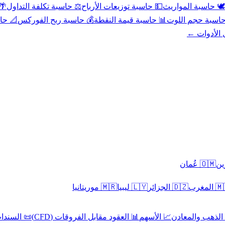
عد
⚖️ حاسبة تكلفة التداول
💵 حاسبة توزيعات الأرباح
🕊️ حاسبة المواريث
حورية
💰 حاسبة ربح الفوركس
📊 حاسبة قيمة النقطة
🧮 حاسبة حجم ال
كل الأدوا
🇴🇲 عُمان
🇲🇷 موريتانيا
🇱🇾 ليبيا
🇩🇿 الجزائر
🇲🇦 ا
 السندات
📊 العقود مقابل الفروقات (CFD)
📈 الأسهم
🥇 الذهب والمع