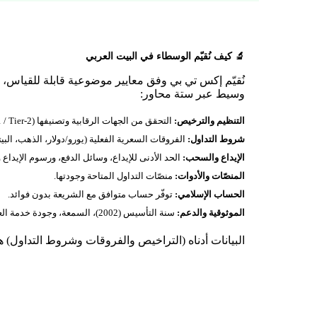
🔬 كيف نُقيّم الوسطاء في البيت العربي
نُقيّم إكس تي بي وفق معايير موضوعية قابلة للقياس، مس
وسيط عبر ستة محاور:
التنظيم والترخيص:
التحقق من الجهات الرقابية وتصنيفها (Tier‑1 / Tier‑2 / محلي) — 4 ترخيص موثّق أدناه.
شروط التداول:
الفروقات السعرية الفعلية (يورو/دولار، الذهب، البيت
الإيداع والسحب:
الحد الأدنى للإيداع، وسائل الدفع، ورسوم الإيداع
المنصّات والأدوات:
منصّات التداول المتاحة وجودتها.
الحساب الإسلامي:
توفّر حساب متوافق مع الشريعة بدون فوائد.
الموثوقية والدعم:
سنة التأسيس (2002)، السمعة، وجودة خدمة العملاء.
البيانات أدناه (التراخيص والفروقات وشروط التداول) هي