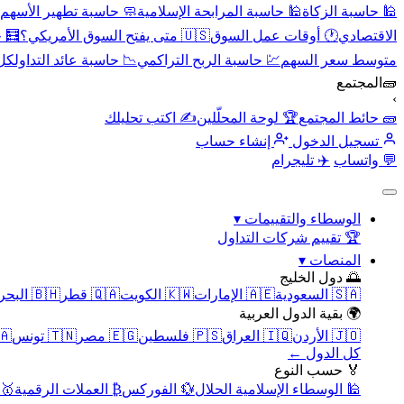
🕌 حاسبة الزكاة
🕌 حاسبة المرابحة الإسلامية
🧼 حاسبة تطهير الأسهم
الاقتصادي
🕐 أوقات عمل السوق
🇺🇸 متى يفتح السوق الأمريكي؟
🧮 
متوسط سعر السهم
💹 حاسبة الربح التراكمي
📉 حاسبة عائد التداول
كل 
🧱
المجتمع
›
🧱 حائط المجتمع
🏆 لوحة المحلّلين
✍️ اكتب تحليلك
تسجيل الدخول
إنشاء حساب
💬 واتساب
✈️ تليجرام
الوسطاء والتقييمات
▾
🏆 تقييم شركات التداول
المنصات
▾
🌅 دول الخليج
🇸🇦 السعودية
🇦🇪 الإمارات
🇰🇼 الكويت
🇶🇦 قطر
🇧🇭 البحرين
🌍 بقية الدول العربية
🇯🇴 الأردن
🇮🇶 العراق
🇵🇸 فلسطين
🇪🇬 مصر
🇹🇳 تونس
🇲🇦 
كل الدول ←
🏅 حسب النوع
🕌 الوسطاء الإسلامية الحلال
💱 الفوركس
₿ العملات الرقمية
🥇 