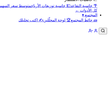
🌴 حاسبة التقاعد
💵 حاسبة توزيعات الأرباح
متوسط سعر السهم
كل الأدوات ←
المجتمع
▾
🧱 حائط المجتمع
🏆 لوحة المحلّلين
✍️ اكتب تحليلك