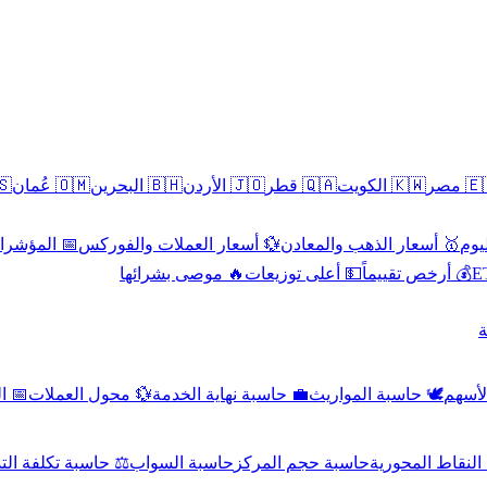
سطين
🇴🇲 عُمان
🇧🇭 البحرين
🇯🇴 الأردن
🇶🇦 قطر
🇰🇼 الكويت
🇪🇬 
 الاقتصادية
💱 أسعار العملات والفوركس
🥇 أسعار الذهب والمعادن
🥇 
🔥 موصى بشرائها
💵 أعلى توزيعات
💰 أرخص تقييماً

صادي
💱 محول العملات
💼 حاسبة نهاية الخدمة
🕊️ حاسبة المواريث
🧼 حا
اسبة تكلفة التداول
حاسبة السواب
حاسبة حجم المركز
حاسبة النقاط ال