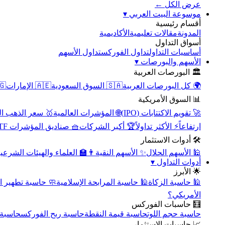
عرض الكل ←
▾
موسوعة البيت العربي
أقسام رئيسية
الأكاديمية
مقالات تعليمية
المدونة
أسواق التداول
تداول الأسهم
تداول الفوركس
أساسيات التداول
▾
الأسهم والبورصات
🏛️ البورصات العربية
مصر
🇦🇪 الإمارات
🇸🇦 السوق السعودية
🌍 كل البورصات العربية
📊 السوق الأمريكية
سعر الذهب اليوم
🌐 المؤشرات العالمية
🚀 تقويم الاكتتابات (IPO)
🧺 صناديق المؤشرات ETF
🏆 أكبر الشركات
⚡ الأكثر تداولاً
ارتفاعاً
🛠️ أدوات الاستثمار
‍🏫 العلماء والهيئات الشرعية
✨ الأسهم النقية
🕌 الأسهم الحلال
▾
أدوات التداول
🌟 الأبرز
سبة تطهير الأسهم
🕌 حاسبة المرابحة الإسلامية
🕌 حاسبة الزكاة
الأمريكي؟
🧮 حاسبات الفوركس
محورية
حاسبة ربح الفوركس
حاسبة قيمة النقطة
حاسبة حجم اللوت
📈 حاسبات الاستثمار