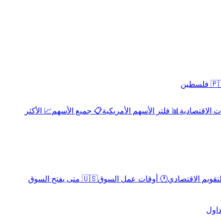
 فلسطين
 الاقتصادية
📊 فلتر الأسهم الأمريكية
📋 جميع الأسهم
📈 الأكثر
لتقويم الاقتصادي
🕐 أوقات عمل السوق
🇺🇸 متى يفتح السوق
داول