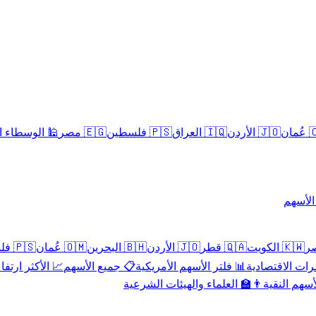
سلامية الحلال
🇪🇬 مصر
🇵🇸 فلسطين
🇮🇶 العراق
🇯🇴 الأردن
🇴
تداول 
🇵🇸 فلسطين
🇴🇲 عُمان
🇧🇭 البحرين
🇯🇴 الأردن
🇶🇦 قطر
🇰🇼 الكويت
 الأكثر ارتفاعاً
📋 جميع الأسهم
📊 فلتر الأسهم الأمريكية
📅 المؤشرات ا
👨‍🏫 العلماء والهيئات الشرعية
✨ الأسهم ال