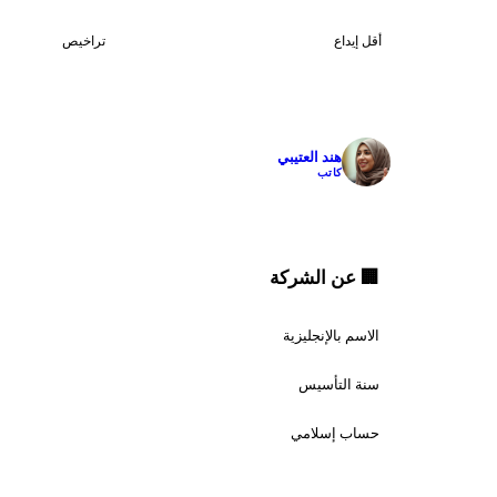
4
$250
أقل إيداع
تراخيص
✓
هند العتيبي
كاتب
🏢 عن الشركة
الاسم بالإنجليزية
سنة التأسيس
حساب إسلامي