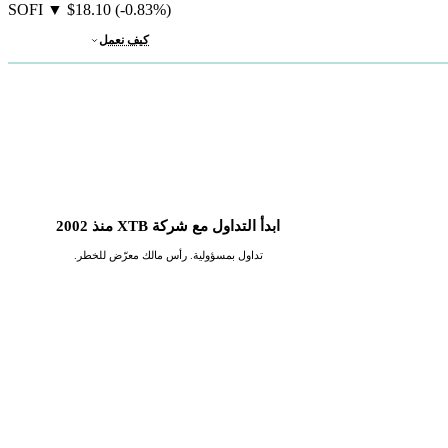
SOFI
▼
$18.10
(-0.83%)
كيف نعمل
ابدأ التداول مع شركة XTB منذ 2002
تداول بمسؤولية. رأس مالك معرّض للخطر.