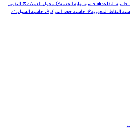
📅 التقويم
💱 محول العملات
💼 حاسبة نهاية الخدمة
🌴 حاسبة التقا
📈
🌙 حاسبة السواب
📏 حاسبة حجم المركز
📐 حاسبة النقاط الم
