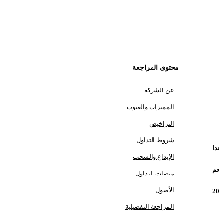
محتوى المراجعة
عن الشركة
المميزات والعيوب
التراخيص
شروط التداول
دا
الإيداع والسحب
عم
منصات التداول
الأصول
2
المراجعة التفصيلية