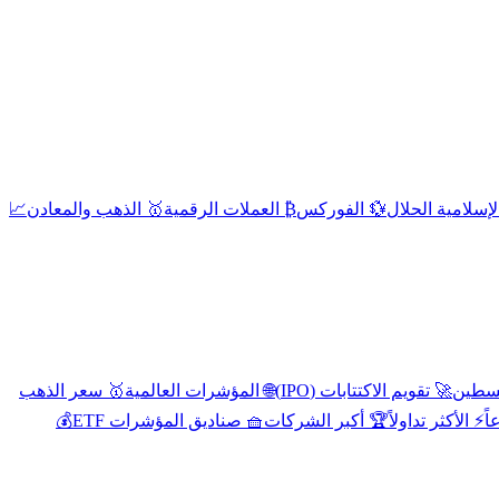
إسلامية الحلال
💱 الفوركس
₿ العملات الرقمية
🥇 الذهب والمعادن
📈
🚀 تقويم الاكتتابات (IPO)
🌐 المؤشرات العالمية
🥇 سعر الذهب
اً
⚡ الأكثر تداولاً
🏆 أكبر الشركات
🧺 صناديق المؤشرات ETF
💰