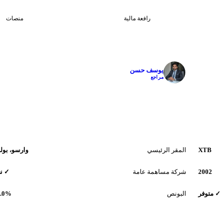
5
1:500
رافعة مالية
منصات
✓
يوسف حسن
مراجع
XTB
المقر الرئيسي
وارسو، بولن
2002
شركة مساهمة عامة
✓ ن
✓ متوفر
البونص
0.0%