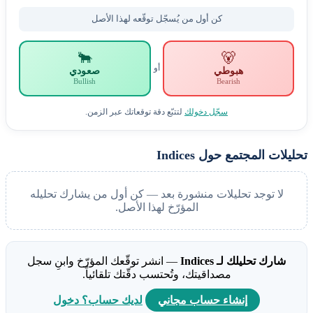
كن أول من يُسجّل توقّعه لهذا الأصل
🐂
🐻
أو
هبوطي
صعودي
Bullish
Bearish
سجّل دخولك
لتتبّع دقة توقعاتك عبر الزمن.
تحليلات المجتمع حول Indices
لا توجد تحليلات منشورة بعد — كن أول من يشارك تحليله
المؤرّخ لهذا الأصل.
شارك تحليلك لـ Indices
— انشر توقّعك المؤرّخ وابنِ سجل
مصداقيتك، وتُحتسب دقّتك تلقائياً.
إنشاء حساب مجاني
لديك حساب؟ دخول