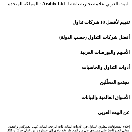
البيت العربي علامة تجارية تابعة لـ
Arabix Ltd
· المملكة المتحدة
تقييم لأفضل 10 شركات تداول
شركة Capital.com
أفضل شركات التداول (حسب الدولة)
افاتريد AvaTrade
شركات تداول في السعودية
الأسهم والبورصات العربية
اكسنس Exness
شركات تداول في الإمارات
🌍 كل البورصات العربية
أدوات التداول والحاسبات
منصة بينانس
شركات تداول في الكويت
🇸🇦 السوق السعودية
🕌 حاسبة الزكاة
مجتمع المحلّلين
Bybit باي بت
شركات تداول في قطر
🇦🇪 أسواق الإمارات
💱 محول العملات
🧱 حائط المجتمع
الأسواق العالمية والبيانات
شركة Xm
شركات تداول في البحرين
🇪🇬 البورصة المصرية
🧮 حاسبة حجم اللوت
🏆 لوحة المحلّلين
🌐 المؤشرات العالمية
عن البيت العربي
شركة Okx
شركات تداول في عُمان
🇰🇼 بورصة الكويت
📊 حاسبة قيمة النقطة
✍️ اكتب تحليلك
🥇 سعر الذهب اليوم
من نحن
إخلاء المسؤولية
: ينطوي التداول في الأدوات المالية ذات الرافعة المالية (مثل الفوركس والعقود
مقابل الفروقات) على مستوى عالٍ من المخاطر وقد يؤدي إلى خسارة رأس المال جزئيًا أو كليًا.