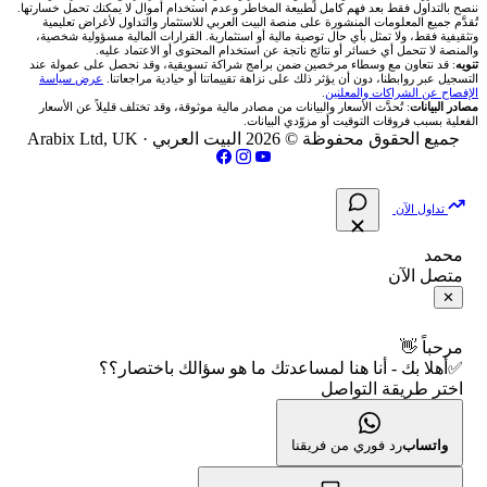
ننصح بالتداول فقط بعد فهم كامل لطبيعة المخاطر وعدم استخدام أموال لا يمكنك تحمل خسارتها.
اكس تي بي XTB
شركات تداول في الأردن
🇶🇦 بورصة قطر
💰 حاسبة ربح الفوركس
تُقدَّم جميع المعلومات المنشورة على منصة البيت العربي للاستثمار والتداول لأغراض تعليمية
🥇 أسعار الذهب والمعادن
تواصل معنا
وتثقيفية فقط، ولا تمثل بأي حال توصية مالية أو استثمارية. القرارات المالية مسؤولية شخصية،
والمنصة لا تتحمل أي خسائر أو نتائج ناتجة عن استخدام المحتوى أو الاعتماد عليه.
انتراكتيف بروكرز IBKR
تنويه
: قد نتعاون مع وسطاء مرخصين ضمن برامج شراكة تسويقية، وقد نحصل على عمولة عند
شركات تداول في العراق
🇯🇴 بورصة عمّان
📌 حاسبة النقاط المحورية
التسجيل عبر روابطنا، دون أن يؤثر ذلك على نزاهة تقييماتنا أو حيادية مراجعاتنا.
عرض سياسة
💱 أسعار العملات والفوركس
فريق المؤلفين
الإفصاح عن الشراكات والمعلنين
.
مصادر البيانات
: تُحدَّث الأسعار والبيانات من مصادر مالية موثوقة، وقد تختلف قليلاً عن الأسعار
شركات تداول في فلسطين
الفعلية بسبب فروقات التوقيت أو مزوّدي البيانات.
🇧🇭 بورصة البحرين
📏 حاسبة حجم المركز
💵 سعر الريال السعودي في مصر
مقالات تعليمية
جميع الحقوق محفوظة © 2026 البيت العربي ·
Arabix Ltd, UK
شركات تداول في مصر
🇴🇲 بورصة مسقط
🔄 حاسبة تكلفة السواب
📅 المؤشرات الاقتصادية
سياسة تقييم الشركات
تداول الآن
🇵🇸 بورصة فلسطين
📈 حاسبة عائد التداول
شركات التداول النصابة
محمد
متصل الآن
فحص الأسهم الأمريكية الشرعي
📊 حاسبة الربح التراكمي
الإبلاغ عن شركة نصابة
✕
📋 جميع الأسهم
🧮 حاسبة متوسط سعر السهم
شروط الاستخدام
مرحباً 👋
✅أهلا بك - أنا هنا لمساعدتك ما هو سؤالك باختصار؟؟
🕌 الأسهم الحلال
اختر طريقة التواصل
📅 التقويم الاقتصادي
سياسة الخصوصية
👨‍🏫 العلماء والهيئات الشرعية
🕐 أوقات عمل السوق
واتساب
رد فوري من فريقنا