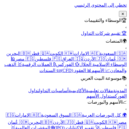
تخطي إلى المحتوى الرئيسي
✕
🏆
الوسطاء والتقييمات
›
🏆 تقييم شركات التداول
🌍
المنصات
›
🇸🇦 السعودية
🇦🇪 الإمارات
🇰🇼 الكويت
🇶🇦 قطر
🇧🇭 البحرين
🇴🇲 عُمان
🇯🇴 الأردن
🇮🇶 العراق
🇵🇸 فلسطين
🇪🇬 مصر
🕌
الوسطاء الإسلامية الحلال
💱 الفوركس
₿ العملات الرقمية
🥇 الذهب
والمعادن
📈 الأسهم
📊 العقود (CFD)
📜 السندات
📚
موسوعة البيت العربي
›
المدونة
مقالات تعليمية
الأكاديمية
أساسيات التداول
تداول
الفوركس
تداول الأسهم
📈
الأسهم والبورصات
›
🌍 كل البورصات العربية
🇸🇦 السوق السعودية
🇦🇪 الإمارات
🇪🇬
مصر
🇰🇼 الكويت
🇶🇦 قطر
🇯🇴 الأردن
🇧🇭 البحرين
🇴🇲 عُمان
🇵🇸 فلسطين
🚀 تقويم الاكتتابات (IPO)
🌐 المؤشرات العالمية
🥇