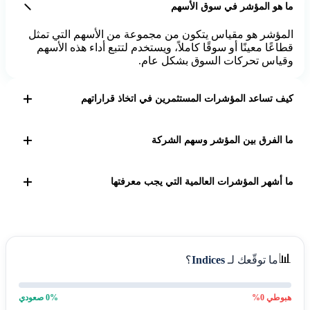
ما هو المؤشر في سوق الأسهم
المؤشر هو مقياس يتكون من مجموعة من الأسهم التي تمثل
قطاعًا معينًا أو سوقًا كاملاً، ويستخدم لتتبع أداء هذه الأسهم
وقياس تحركات السوق بشكل عام.
كيف تساعد المؤشرات المستثمرين في اتخاذ قراراتهم
تتيح المؤشرات للمستثمرين فهم اتجاهات السوق وتقلباته من
خلال متابعة أداء سلة من الأسهم، مما يساعدهم في تقييم
ما الفرق بين المؤشر وسهم الشركة
فرص الاستثمار ووضع استراتيجيات مناسبة.
السهم يمثل ملكية في شركة واحدة، أما المؤشر فهو مزيج
من عدة أسهم لقياس أداء قطاع أو سوق معين، وبالتالي
ما أشهر المؤشرات العالمية التي يجب معرفتها
يعكس المؤشر أداء مجموعة وليس شركة واحدة فقط.
من أشهر المؤشرات العالمية S&P 500 في الولايات المتحدة،
DAX 40 في ألمانيا، وFTSE 100 في المملكة المتحدة، وكل
منها يعكس أداء أكبر الشركات في تلك الأسواق.
📊
ما توقّعك لـ
Indices
؟
هبوطي
0
%
% صعودي
0