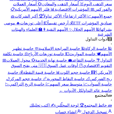
سعر الذهب اليوم
🥇 أسعار الذهب والمعادن
💱 أسعار العملات
والفوركس
📅 المؤشرات الاقتصادية
📊 فلتر الأسهم الأمريكية
📋
جميع الأسهم
📈 الأكثر ارتفاعاً
⚡ الأكثر تداولاً
🏆 أكبر الشركات
🧺
صناديق المؤشرات ETF
💰 أرخص تقييماً
💵 أعلى توزيعات
🔥 موصى
بشرائها
🕌 الأسهم الحلال
✨ الأسهم النقية
👨‍🏫 العلماء والهيئات
الشرعية
🧮
أدوات التداول
›
🕌 حاسبة الزكاة
🕌 حاسبة المرابحة الإسلامية
🧼 حاسبة تطهير
الأسهم
🕊️ حاسبة المواريث
💵 حاسبة توزيعات الأرباح
⚖️ حاسبة تكلفة
التداول
🌴 حاسبة التقاعد
💼 حاسبة نهاية الخدمة
💱 محول العملات
📅
التقويم الاقتصادي
🕐 أوقات عمل السوق
🇺🇸 متى يفتح السوق
الأمريكي؟
🧮 حاسبة حجم اللوت
📊 حاسبة قيمة النقطة
💰 حاسبة
ربح الفوركس
📐 حاسبة النقاط المحورية
📏 حاسبة حجم المركز
🌙
حاسبة السواب
📈 متوسط سعر السهم
💹 حاسبة الربح التراكمي
📉
حاسبة عائد التداول
كل الأدوات ←
🧱
المجتمع
›
🧱 حائط المجتمع
🏆 لوحة المحلّلين
✍️ اكتب تحليلك
تسجيل الدخول
إنشاء حساب