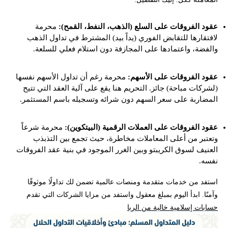
عقود الفروقات على السلع (الذهب، النفط، القمح):
محرمة
لافتقارها للتقابض الفوري (يداً بيد) المشترط في تداول الذهب
والفضة، واعتمادها على المجازفة دون استلام فعلي للسلعة.
عقود الفروقات على الأسهم:
محرمة رغم أن تداول الأسهم نفسها
(لشركات مباحة) جائز. التحريم هنا يقع على آلية العقد التي تتيح
المضاربة على سعر السهم دون شرائه وتسجيله باسم المستثمر.
عقود الفروقات على العملات الرقمية (البيتكوين):
محرمة شرعاً
وتعتبر من أعلى المعاملات مخاطرة، حيث تجمع بين التذبذب
العنيف لسوق الكريبتو وبين الغرر الموجود في بنية عقد الفروقات
نفسه.
استفد من خدمات متقدمة ومنصات عالمية تضمن لك تداولًا موثوقًا
وآمنًا. ابدأ اليوم بمبلغ معقول واستفد من مزايا الشركات التي تقدم
حسابات إسلامية خالية من الربا