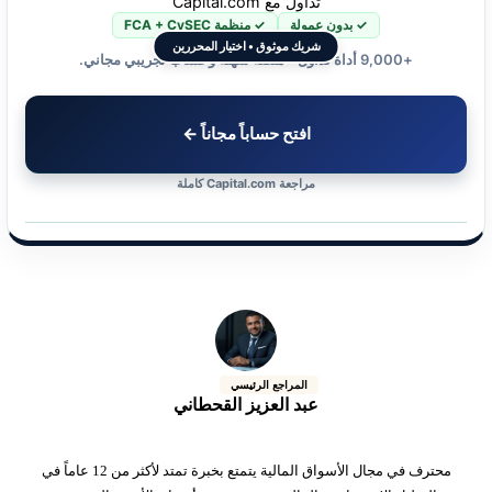
تداول مع Capital.com
✓ بدون عمولة
✓ منظمة FCA + CySEC
شريك موثوق • اختيار المحررين
+9,000 أداة تداول • منصة سهلة وحساب تجريبي مجاني.
افتح حساباً مجاناً ←
مراجعة Capital.com كاملة
المراجع الرئيسي
عبد العزيز القحطاني
محترف في مجال الأسواق المالية يتمتع بخبرة تمتد لأكثر من 12 عاماً في