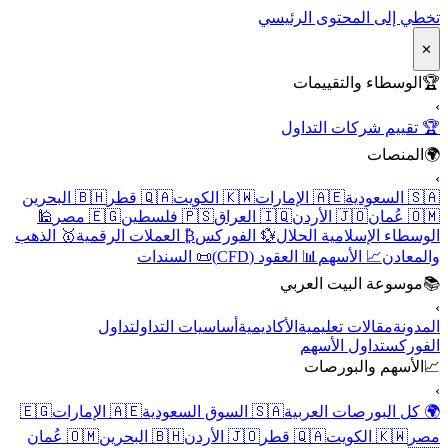
تخطي إلى المحتوى الرئيسي
✕
🏆
الوسطاء والتقييمات
›
🏆 تقييم شركات التداول
🌍
المنصات
›
🇸🇦 السعودية
🇦🇪 الإمارات
🇰🇼 الكويت
🇶🇦 قطر
🇧🇭 البحرين
🇴🇲 عُمان
🇯🇴 الأردن
🇮🇶 العراق
🇵🇸 فلسطين
🇪🇬 مصر
🕌
الوسطاء الإسلامية الحلال
💱 الفوركس
₿ العملات الرقمية
🥇 الذهب
والمعادن
📈 الأسهم
📊 العقود (CFD)
📜 السندات
📚
موسوعة البيت العربي
›
المدونة
مقالات تعليمية
الأكاديمية
أساسيات التداول
تداول
الفوركس
تداول الأسهم
📈
الأسهم والبورصات
›
🌍 كل البورصات العربية
🇸🇦 السوق السعودية
🇦🇪 الإمارات
🇪🇬
مصر
🇰🇼 الكويت
🇶🇦 قطر
🇯🇴 الأردن
🇧🇭 البحرين
🇴🇲 عُمان