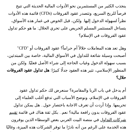
ينجذب الكثير من المستثمرين نحو الأدوات المالية الحديثة التي تتيح
فرصاً للربح السريع، وتتصدر عقود الفروقات (CFDs) قائمة هذه الأدوات
نظراً لسهولة الدخول إليها. ولكن، قبل الخوض في غمار هذه الأسواق،
يتساءل المستثمر المسلم الحريص على تحري الحلال: ما هو حكم تداول
عقود الفروقات في الإسلام؟
وهل تعد هذه المعاملات حلالاً أم حراماً؟ عقود الفروقات أو "CFD"
أصبحت وسيلة شائعة للتداول في الأسواق المالية، خاصة بين المبتدئين،
بسبب سهولة الدخول وغياب الحاجة إلى شراء الأصل فعليًا. ولكن من
المنظور الإسلامي، تثير هذه العقود جدلًا كبيرًا:
هل تداول عقود الفروقات
حلال؟
أم يدخل في باب الربا والمقامرة؟ سنعرض لك حكم تداول عقود
الفروقات في الإسلام، ونوضح الأسباب التي تدفع أغلب العلماء إلى
تحريمها. وإذا أردت أن تعرف الاجابة باختصار حول.. هل يمكن تداول
عقود الفروقات بدون رافعة مالية؟ نعم.. بكل ثقة هناك في قائمة
تقييم
شركات التداول
في منصة البيت العربي بعض الوسطاء الذين يوفرون
هذه الخدمة على الرغم من أنه نادرًا ما توفر الشركات هذه الميزة، وغالبًا