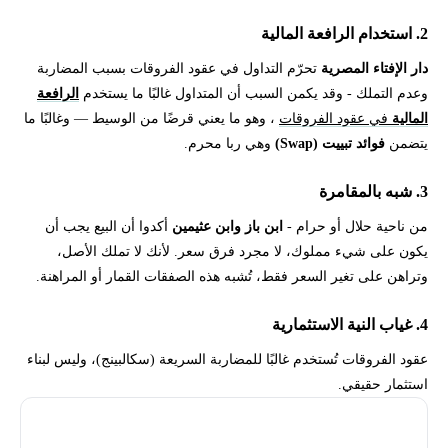
2. استخدام الرافعة المالية
دار الإفتاء المصرية
تحرّم التداول في عقود الفروقات بسبب المضاربة
وعدم التملك - وقد يكمن السبب أن المتداول غالبًا ما يستخدم
الرافعة
المالية
في عقود الفروقات
، وهو ما يعني قرضًا من الوسيط — وغالبًا ما
يتضمن
فوائد تبييت (Swap)
وهي ربا محرم.
3. شبه بالمقامرة
من ناحية حلال أو حرام -
ابن باز وابن عثيمين
أكدوا أن البيع يجب أن
يكون على شيء مملوك، لا مجرد فرق سعر. لأنك لا تملك الأصل،
وتراهن على تغير السعر فقط، تُشبه هذه الصفقات القمار أو المراهنة.
4. غياب النية الاستثمارية
عقود الفروقات تُستخدم غالبًا للمضاربة السريعة (سكالبينج)، وليس لبناء
استثمار حقيقي.
التداول
عقود الفروقات
المعيار
الملاحظة الشرعية