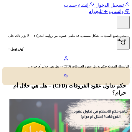
تسجيل الدخول
إنشاء حساب
💬 واتساب
✈️ تليجرام
نختار جميع المنتجات بشكل مستقل. قد نتلقى عمولة من روابط الشركاء — لا يؤثر ذلك على
تقييماتنا.
كيف نعمل
الرئيسية
المدونة
حكم تداول عقود الفروقات (CFD) – هل هي حلال أم حرام...
حكم تداول عقود الفروقات (CFD) – هل هي حلال أم
حرام؟