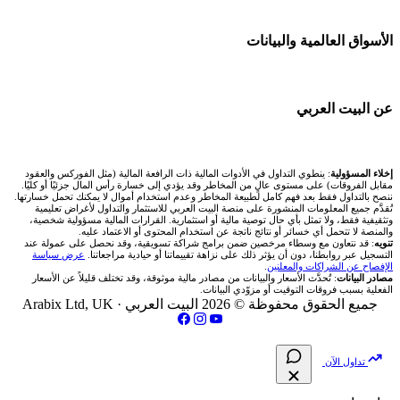
شركات تداول في البحرين
💱 محول العملات
شركة Okx
🇪🇬 البورصة المصرية
🧱 حائط المجتمع
الأسواق العالمية والبيانات
شركات تداول في عُمان
🧮 حاسبة حجم اللوت
اكس تي بي XTB
🇰🇼 بورصة الكويت
🏆 لوحة المحلّلين
شركات تداول في الأردن
📊 حاسبة قيمة النقطة
🌐 المؤشرات العالمية
عن البيت العربي
انتراكتيف بروكرز IBKR
🇶🇦 بورصة قطر
✍️ اكتب تحليلك
شركات تداول في العراق
💰 حاسبة ربح الفوركس
🥇 سعر الذهب اليوم
🇯🇴 بورصة عمّان
من نحن
إخلاء المسؤولية
: ينطوي التداول في الأدوات المالية ذات الرافعة المالية (مثل الفوركس والعقود
شركات تداول في فلسطين
📌 حاسبة النقاط المحورية
مقابل الفروقات) على مستوى عالٍ من المخاطر وقد يؤدي إلى خسارة رأس المال جزئيًا أو كليًا.
🥇 أسعار الذهب والمعادن
ننصح بالتداول فقط بعد فهم كامل لطبيعة المخاطر وعدم استخدام أموال لا يمكنك تحمل خسارتها.
🇧🇭 بورصة البحرين
تُقدَّم جميع المعلومات المنشورة على منصة البيت العربي للاستثمار والتداول لأغراض تعليمية
تواصل معنا
شركات تداول في مصر
وتثقيفية فقط، ولا تمثل بأي حال توصية مالية أو استثمارية. القرارات المالية مسؤولية شخصية،
📏 حاسبة حجم المركز
والمنصة لا تتحمل أي خسائر أو نتائج ناتجة عن استخدام المحتوى أو الاعتماد عليه.
💱 أسعار العملات والفوركس
تنويه
: قد نتعاون مع وسطاء مرخصين ضمن برامج شراكة تسويقية، وقد نحصل على عمولة عند
🇴🇲 بورصة مسقط
التسجيل عبر روابطنا، دون أن يؤثر ذلك على نزاهة تقييماتنا أو حيادية مراجعاتنا.
عرض سياسة
فريق المؤلفين
الإفصاح عن الشراكات والمعلنين
.
🔄 حاسبة تكلفة السواب
💵 سعر الريال السعودي في مصر
مصادر البيانات
: تُحدَّث الأسعار والبيانات من مصادر مالية موثوقة، وقد تختلف قليلاً عن الأسعار
🇵🇸 بورصة فلسطين
الفعلية بسبب فروقات التوقيت أو مزوّدي البيانات.
مقالات تعليمية
جميع الحقوق محفوظة © 2026 البيت العربي ·
Arabix Ltd, UK
📈 حاسبة عائد التداول
📅 المؤشرات الاقتصادية
فلتر الأسهم الشرعي
سياسة تقييم الشركات
📊 حاسبة الربح التراكمي
تداول الآن
📋 جميع الأسهم
شركات التداول النصابة