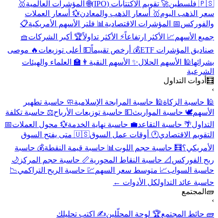
🇵🇸 فلسطين
🚀 تقويم الاكتتابات (IPO)
🌐 المؤشرات العالمية
🥇
سعر الذهب اليوم
🥇 أسعار الذهب والمعادن
💱 أسعار العملات
والفوركس
📅 المؤشرات الاقتصادية
📊 فلتر الأسهم الأمريكية
📋
جميع الأسهم
📈 الأكثر ارتفاعاً
⚡ الأكثر تداولاً
🏆 أكبر الشركات
🧺
صناديق المؤشرات ETF
💰 أرخص تقييماً
💵 أعلى توزيعات
🔥 موصى
بشرائها
🕌 الأسهم الحلال
✨ الأسهم النقية
👨‍🏫 العلماء والهيئات
الشرعية
🧮
أدوات التداول
›
🕌 حاسبة الزكاة
🕌 حاسبة المرابحة الإسلامية
🧼 حاسبة تطهير
الأسهم
🕊️ حاسبة المواريث
💵 حاسبة توزيعات الأرباح
⚖️ حاسبة تكلفة
التداول
🌴 حاسبة التقاعد
💼 حاسبة نهاية الخدمة
💱 محول العملات
📅
التقويم الاقتصادي
🕐 أوقات عمل السوق
🇺🇸 متى يفتح السوق
الأمريكي؟
🧮 حاسبة حجم اللوت
📊 حاسبة قيمة النقطة
💰 حاسبة
ربح الفوركس
📐 حاسبة النقاط المحورية
📏 حاسبة حجم المركز
🌙
حاسبة السواب
📈 متوسط سعر السهم
💹 حاسبة الربح التراكمي
📉
حاسبة عائد التداول
كل الأدوات ←
🧱
المجتمع
›
🧱 حائط المجتمع
🏆 لوحة المحلّلين
✍️ اكتب تحليلك