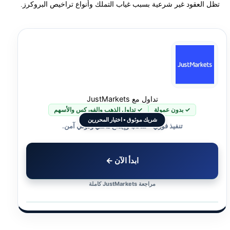
تظل العقود غير شرعية بسبب غياب التملك وأنواع تراخيص البروكرز.
تداول مع JustMarkets
✓ بدون عمولة
✓ تداول الذهب والفوركس والأسهم
شريك موثوق • اختيار المحررين
تنفيذ فوري • سحب وإيداع محلي ودولي آمن.
ابدأ الآن ←
مراجعة JustMarkets كاملة