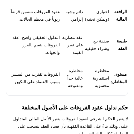
الرافعة
اختياري
دائم وشبه
عقود الفروقات تتضمن قرضاً
المالية
(ويمكن تجنبه)
إلزامي
ربوياً في معظم الحالات.
عقد مضاربة
التداول الحقيقي واضح، عقد
طبيعة
صفقة بيع
على تغير
الفروقات يتسم بالغرر
العقد
وشراء حقيقية
القيمة
والجهالة.
مخاطرة
مخاطرة
مستوى
الفروقات تقترب من الميسر
استثمارية
عالية جداً
المخاطرة
بسبب الاعتماد على التكهن.
محسوبة
ومفتوحة
حكم تداول عقود الفروقات على الأصول المختلفة
لا يتغير الحكم الشرعي لعقود الفروقات بتغير الأصل المالي المتداول
عليه، وذلك بناءً على القاعدة الفقهية بأن فساد العقد ينسحب على
المعاملة ككل. إليك التفصيل: