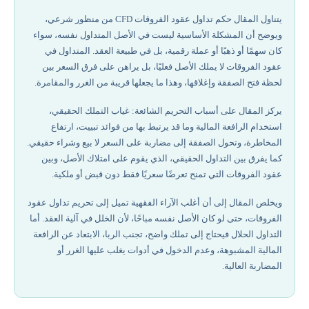
لماذا يُحرم تداول عقود الفروقات؟
يتناول المقال حكم تداول عقود الفروقات CFD من منظور شرعي،
ويوضح أن المشكلة الأساسية ليست في الأصل المتداول نفسه، سواء
آراء المجامع الفقهية وكبار العلماء
كان سهمًا أو ذهبًا أو عملة رقمية، بل في طبيعة العقد. المتداول في
عقود الفروقات لا يملك الأصل فعليًا، بل يراهن على فرق السعر بين
التداول الحقيقي مقابل عقود الفروقات (CFD)
لحظة فتح الصفقة وإغلاقها، وهذا ما يجعلها قريبة من الغرر والمقامرة.
يركز المقال على أسباب التحريم الشائعة: غياب التملك الحقيقي،
حكم تداول عقود الفروقات على الأصول المختلفة
استخدام الرافعة المالية وما قد يرتبط بها من فوائد تبييت، ارتفاع
المخاطرة، وتحول الصفقة إلى مضاربة على السعر لا بيع وشراء حقيقي.
هل التداول حرام فعلًا؟ كيف يمكن للتداول أن يكون حلالًا؟
كما يفرق بين التداول الحقيقي، الذي يقوم على امتلاك الأصل، وبين
عقود الفروقات التي تمنح تعرضًا سعريًا فقط دون قبض أو ملكية.
معرفة أهم استراتيجيات تداول عقود الفروقات!
ويخلص المقال إلى أن أغلب الآراء الفقهية تميل إلى تحريم تداول عقود
الفروقات، حتى لو كان الأصل نفسه مباحًا، لأن الخلل في آلية العقد. أما
التداول الحلال فيحتاج إلى تملك واضح، تجنب الربا، الابتعاد عن الرافعة
المالية المشبوهة، وعدم الدخول في أدوات يغلب عليها الغرر أو
المضاربة العالية.