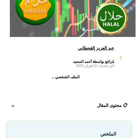
عبد العزيز القحطاني
ع
مُراجَع بواسطة أحمد السعيد
✓
آخر تحديث: 22 فبراير 2026
الملف الشخصي
←
📋 محتوى المقال
ما هي عقود الفروقات (CFD)؟
الملخص