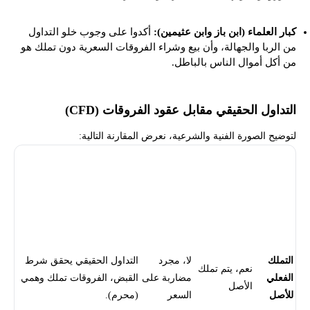
كبار العلماء (ابن باز وابن عثيمين):
أكدوا على وجوب خلو التداول
من الربا والجهالة، وأن بيع وشراء الفروقات السعرية دون تملك هو
من أكل أموال الناس بالباطل.
التداول الحقيقي مقابل عقود الفروقات (CFD)
لتوضيح الصورة الفنية والشرعية، نعرض المقارنة التالية:
التداول
تداول عقود
الحقيقي
المعيار
الفروقات
الأثر الشرعي
(الأسهم
(CFD)
الفورية)
التملك
لا، مجرد
التداول الحقيقي يحقق شرط
نعم، يتم تملك
الفعلي
مضاربة على
القبض، الفروقات تملك وهمي
الأصل
للأصل
السعر
(محرم).