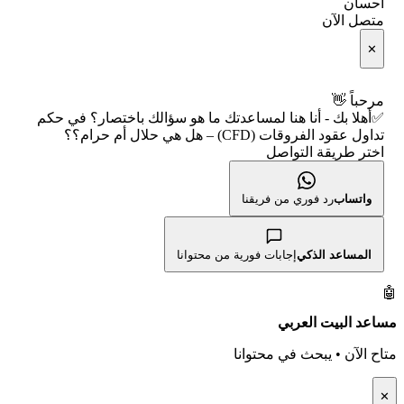
🧮 حاسبة متوسط سعر السهم
احسان
🕌 الأسهم الحلال
متصل الآن
الإبلاغ عن شركة نصابة
📅 التقويم الاقتصادي
✕
👨‍🏫 العلماء والهيئات الشرعية
شروط الاستخدام
🕐 أوقات عمل السوق
مرحباً 👋
✅أهلا بك - أنا هنا لمساعدتك ما هو سؤالك باختصار؟ في حكم
سياسة الخصوصية
🇺🇸 متى يفتح السوق الأمريكي؟
تداول عقود الفروقات (CFD) – هل هي حلال أم حرام؟؟
اختر طريقة التواصل
🛠️ كل الأدوات
واتساب
رد فوري من فريقنا
المساعد الذكي
إجابات فورية من محتوانا
🤖
مساعد البيت العربي
متاح الآن • يبحث في محتوانا
✕