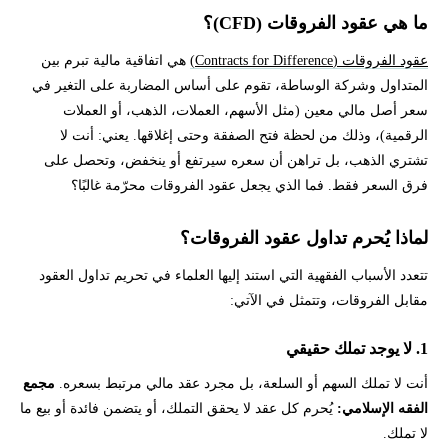
ما هي عقود الفروقات (CFD)؟
عقود الفروقات (Contracts for Difference)
هي اتفاقية مالية تبرم بين
المتداول وشركة الوساطة، تقوم على أساس المضاربة على التغير في
سعر أصل مالي معين (مثل الأسهم، العملات، الذهب، أو العملات
الرقمية)، وذلك من لحظة فتح الصفقة وحتى إغلاقها. يعني: أنت لا
تشتري الذهب، بل تراهن أن سعره سيرتفع أو ينخفض، وتحصل على
فرق السعر فقط. فما الذي يجعل عقود الفروقات محرّمة غالبًا؟
لماذا يُحرم تداول عقود الفروقات؟
تتعدد الأسباب الفقهية التي استند إليها العلماء في تحريم تداول العقود
مقابل الفروقات، وتتمثل في الآتي:
1. لا يوجد تملك حقيقي
أنت لا تملك السهم أو السلعة، بل مجرد عقد مالي مرتبط بسعره.
مجمع
الفقه الإسلامي:
يُحرم كل عقد لا يحقق التملك، أو يتضمن فائدة أو بيع ما
لا تملك.