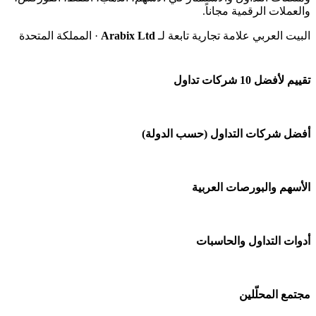
والعملات الرقمية مجاناً.
البيت العربي علامة تجارية تابعة لـ
Arabix Ltd
· المملكة المتحدة
تقييم لأفضل 10 شركات تداول
شركة Capital.com
أفضل شركات التداول (حسب الدولة)
افاتريد AvaTrade
شركات تداول في السعودية
الأسهم والبورصات العربية
اكسنس Exness
شركات تداول في الإمارات
منصة بينانس
🌍 كل البورصات العربية
أدوات التداول والحاسبات
شركات تداول في الكويت
Bybit باي بت
🇸🇦 السوق السعودية
شركات تداول في قطر
🕌 حاسبة الزكاة
مجتمع المحلّلين
شركة Xm
🇦🇪 أسواق الإمارات