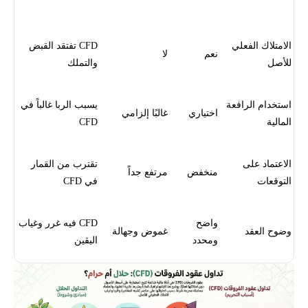
الحقيقي
(CFD)
الامتلاك الفعلي
CFD تفتقد القبض
نعم
لا
للأصل
والتملك
استخدام الرافعة
يسبب الربا غالباً في
اختياري
غالبًا إلزامي
المالية
CFD
الاعتماد على
تقترب من القمار
منخفض
مرتفع جداً
التوقعات
في CFD
واضح
CFD فيه غرر وغياب
وضوح العقد
غموض وجهالة
ومحدد
اليقين