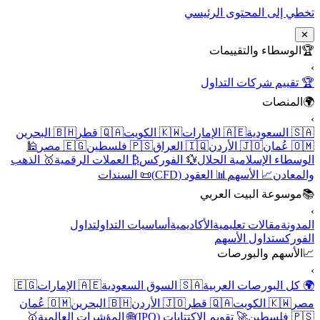
تخطي إلى المحتوى الرئيسي
✕
🏆
الوسطاء والتقييمات
›
🏆 تقييم شركات التداول
🌍
المنصات
›
🇸🇦 السعودية
🇦🇪 الإمارات
🇰🇼 الكويت
🇶🇦 قطر
🇧🇭 البحرين
🇴🇲 عُمان
🇯🇴 الأردن
🇮🇶 العراق
🇵🇸 فلسطين
🇪🇬 مصر
🕌
الوسطاء الإسلامية الحلال
💱 الفوركس
₿ العملات الرقمية
🥇 الذهب
والمعادن
📈 الأسهم
📊 العقود (CFD)
📜 السندات
📚
موسوعة البيت العربي
›
المدونة
مقالات تعليمية
الأكاديمية
أساسيات التداول
تداول
الفوركس
تداول الأسهم
📈
الأسهم والبورصات
›
🌍 كل البورصات العربية
🇸🇦 السوق السعودية
🇦🇪 الإمارات
🇪🇬
مصر
🇰🇼 الكويت
🇶🇦 قطر
🇯🇴 الأردن
🇧🇭 البحرين
🇴🇲 عُمان
🇵🇸 فلسطين
🚀 تقويم الاكتتابات (IPO)
🌐 المؤشرات العالمية
🥇