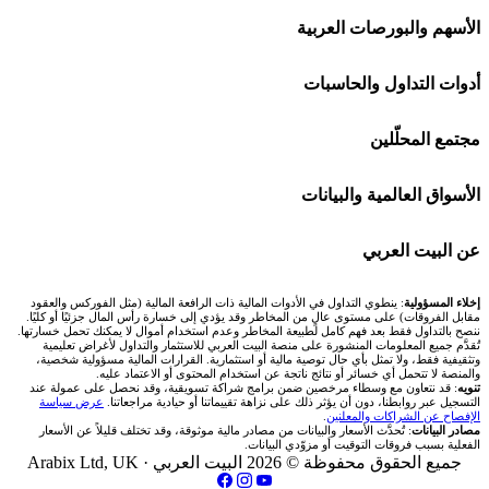
افاتريد AvaTrade
شركات تداول في السعودية
الأسهم والبورصات العربية
اكسنس Exness
شركات تداول في الإمارات
🌍 كل البورصات العربية
أدوات التداول والحاسبات
منصة بينانس
شركات تداول في الكويت
🇸🇦 السوق السعودية
🕌 حاسبة الزكاة
مجتمع المحلّلين
Bybit باي بت
شركات تداول في قطر
🇦🇪 أسواق الإمارات
💱 محول العملات
🧱 حائط المجتمع
الأسواق العالمية والبيانات
شركة Xm
شركات تداول في البحرين
🇪🇬 البورصة المصرية
🧮 حاسبة حجم اللوت
🏆 لوحة المحلّلين
🌐 المؤشرات العالمية
عن البيت العربي
شركة Okx
شركات تداول في عُمان
🇰🇼 بورصة الكويت
📊 حاسبة قيمة النقطة
✍️ اكتب تحليلك
🥇 سعر الذهب اليوم
من نحن
إخلاء المسؤولية
: ينطوي التداول في الأدوات المالية ذات الرافعة المالية (مثل الفوركس والعقود
مقابل الفروقات) على مستوى عالٍ من المخاطر وقد يؤدي إلى خسارة رأس المال جزئيًا أو كليًا.
ننصح بالتداول فقط بعد فهم كامل لطبيعة المخاطر وعدم استخدام أموال لا يمكنك تحمل خسارتها.
اكس تي بي XTB
شركات تداول في الأردن
🇶🇦 بورصة قطر
💰 حاسبة ربح الفوركس
تُقدَّم جميع المعلومات المنشورة على منصة البيت العربي للاستثمار والتداول لأغراض تعليمية
🥇 أسعار الذهب والمعادن
تواصل معنا
وتثقيفية فقط، ولا تمثل بأي حال توصية مالية أو استثمارية. القرارات المالية مسؤولية شخصية،
والمنصة لا تتحمل أي خسائر أو نتائج ناتجة عن استخدام المحتوى أو الاعتماد عليه.
انتراكتيف بروكرز IBKR
تنويه
: قد نتعاون مع وسطاء مرخصين ضمن برامج شراكة تسويقية، وقد نحصل على عمولة عند
شركات تداول في العراق
🇯🇴 بورصة عمّان
📌 حاسبة النقاط المحورية
التسجيل عبر روابطنا، دون أن يؤثر ذلك على نزاهة تقييماتنا أو حيادية مراجعاتنا.
عرض سياسة
💱 أسعار العملات والفوركس
فريق المؤلفين
الإفصاح عن الشراكات والمعلنين
.
مصادر البيانات
: تُحدَّث الأسعار والبيانات من مصادر مالية موثوقة، وقد تختلف قليلاً عن الأسعار
شركات تداول في فلسطين
الفعلية بسبب فروقات التوقيت أو مزوّدي البيانات.
🇧🇭 بورصة البحرين
📏 حاسبة حجم المركز
💵 سعر الريال السعودي في مصر
مقالات تعليمية
جميع الحقوق محفوظة © 2026 البيت العربي ·
Arabix Ltd, UK