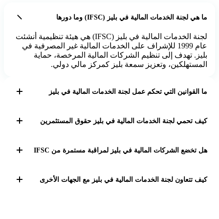
ما هي لجنة الخدمات المالية في بليز (IFSC) وما دورها
لجنة الخدمات المالية في بليز (IFSC) هي هيئة تنظيمية أنشئت
عام 1999 للإشراف على الخدمات المالية غير المصرفية في
بليز. تهدف إلى تنظيم الشركات المالية المرخصة، حماية
المستهلكين، وتعزيز سمعة بليز كمركز مالي دولي.
ما القوانين التي تحكم عمل لجنة الخدمات المالية في بليز
تعمل اللجنة بموجب قانون لجنة الخدمات المالية رقم 8 لعام
2023 وقانون صناعة الأوراق المالية لعام 2021، بالإضافة إلى
كيف تحمي لجنة الخدمات المالية في بليز حقوق المستثمرين
قانون هيئة الخدمات المالية الدولية، لضمان تنظيم فعال
وشفاف للأنشطة المالية غير المصرفية.
تحمي اللجنة المستثمرين من خلال الإشراف على ممارسات
الشركات المالية، مكافحة غسل الأموال وتمويل الإرهاب،
هل تخضع الشركات المالية في بليز لمراقبة مستمرة من IFSC
وتحديد المخاطر التي قد يتعرض لها المستهلكون، مما يعزز
الثقة في السوق المالية.
نعم، تخضع الشركات المرخصة لمراقبة وإشراف مستمر من
قبل IFSC لضمان التزامها بالقوانين والقواعد السلوكية، مما
كيف تتعاون لجنة الخدمات المالية في بليز مع الجهات الأخرى
يساهم في تحسين جودة الخدمات المالية المقدمة.
تتعاون IFSC مع الوكالات الوطنية والإدارات المختلفة
لمكافحة غسل الأموال وتمويل الإرهاب، وتعزيز سلامة السوق
المالية، مما يعزز من فعالية الرقابة وحماية المستهلكين.