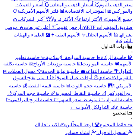
سعر الذهب اليوم
🥇 أسعار الذهب والمعادن
💱 أسعار العملات
والفوركس
📅 المؤشرات الاقتصادية
📊 فلتر الأسهم الأمريكية
📋
جميع الأسهم
📈 الأكثر ارتفاعاً
⚡ الأكثر تداولاً
🏆 أكبر الشركات
🧺
صناديق المؤشرات ETF
💰 أرخص تقييماً
💵 أعلى توزيعات
🔥 موصى
بشرائها
🕌 الأسهم الحلال
✨ الأسهم النقية
👨‍🏫 العلماء والهيئات
الشرعية
🧮
أدوات التداول
›
🕌 حاسبة الزكاة
🕌 حاسبة المرابحة الإسلامية
🧼 حاسبة تطهير
الأسهم
🕊️ حاسبة المواريث
💵 حاسبة توزيعات الأرباح
⚖️ حاسبة تكلفة
التداول
🌴 حاسبة التقاعد
💼 حاسبة نهاية الخدمة
💱 محول العملات
📅
التقويم الاقتصادي
🕐 أوقات عمل السوق
🇺🇸 متى يفتح السوق
الأمريكي؟
🧮 حاسبة حجم اللوت
📊 حاسبة قيمة النقطة
💰 حاسبة
ربح الفوركس
📐 حاسبة النقاط المحورية
📏 حاسبة حجم المركز
🌙
حاسبة السواب
📈 متوسط سعر السهم
💹 حاسبة الربح التراكمي
📉
حاسبة عائد التداول
كل الأدوات ←
🧱
المجتمع
›
🧱 حائط المجتمع
🏆 لوحة المحلّلين
✍️ اكتب تحليلك
تسجيل الدخول
إنشاء حساب