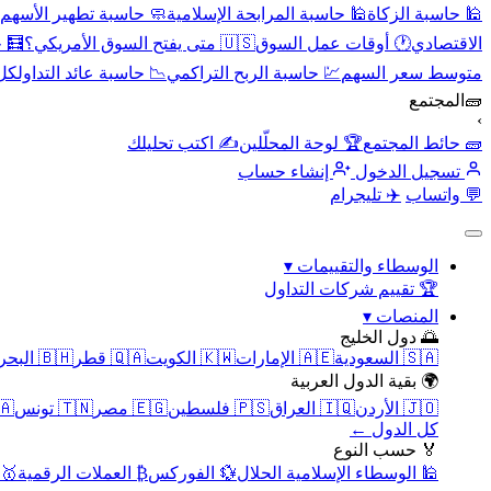
🕌 حاسبة الزكاة
🕌 حاسبة المرابحة الإسلامية
🧼 حاسبة تطهير الأسهم
الاقتصادي
🕐 أوقات عمل السوق
🇺🇸 متى يفتح السوق الأمريكي؟
🧮 
متوسط سعر السهم
💹 حاسبة الربح التراكمي
📉 حاسبة عائد التداول
كل 
🧱
المجتمع
›
🧱 حائط المجتمع
🏆 لوحة المحلّلين
✍️ اكتب تحليلك
تسجيل الدخول
إنشاء حساب
💬 واتساب
✈️ تليجرام
الوسطاء والتقييمات
▾
🏆 تقييم شركات التداول
المنصات
▾
🌅 دول الخليج
🇸🇦 السعودية
🇦🇪 الإمارات
🇰🇼 الكويت
🇶🇦 قطر
🇧🇭 البحرين
🌍 بقية الدول العربية
🇯🇴 الأردن
🇮🇶 العراق
🇵🇸 فلسطين
🇪🇬 مصر
🇹🇳 تونس
🇲🇦 
كل الدول ←
🏅 حسب النوع
🕌 الوسطاء الإسلامية الحلال
💱 الفوركس
₿ العملات الرقمية
🥇 