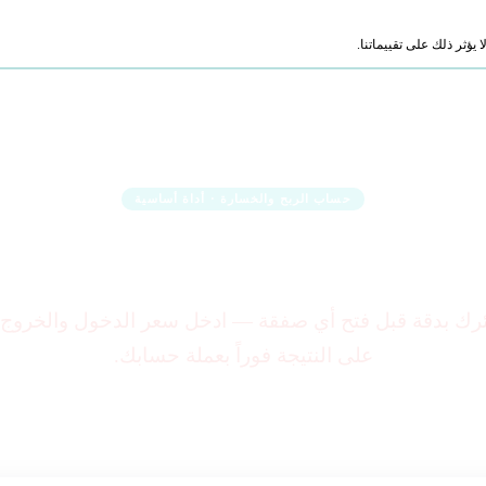
ؤثر ذلك على تقييماتنا.
حساب الربح والخسارة · أداة أساسية
ركس (Profit Calculator)
ك بدقة قبل فتح أي صفقة — ادخل سعر الدخول والخروج
على النتيجة فوراً بعملة حسابك.