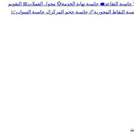
📅 التقويم
💱 محول العملات
💼 حاسبة نهاية الخدمة
🌴 حاسبة التقا
📈
🌙 حاسبة السواب
📏 حاسبة حجم المركز
📐 حاسبة النقاط الم
