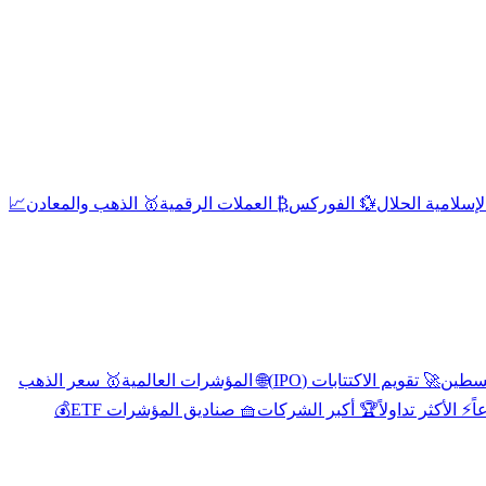
إسلامية الحلال
💱 الفوركس
₿ العملات الرقمية
🥇 الذهب والمعادن
📈
🚀 تقويم الاكتتابات (IPO)
🌐 المؤشرات العالمية
🥇 سعر الذهب
اً
⚡ الأكثر تداولاً
🏆 أكبر الشركات
🧺 صناديق المؤشرات ETF
💰