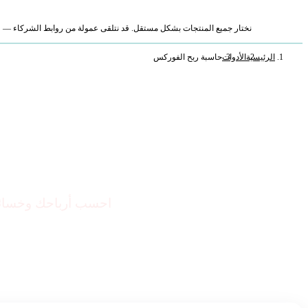
نختار جميع المنتجات بشكل مستقل. قد نتلقى عمولة من روابط الشركاء — لا ي
الرئيسية
الأدوات
حاسبة ربح الفوركس
حاسبة ربح الفو
احسب أرباحك وخسائر