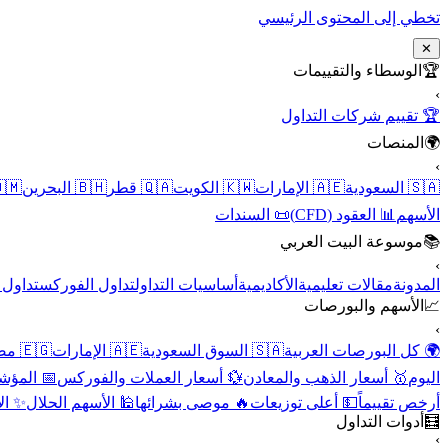
تخطي إلى المحتوى الرئيسي
✕
الوسطاء والتقييمات
🏆
›
🏆 تقييم شركات التداول
المنصات
🌍
›
 عُمان
🇧🇭 البحرين
🇶🇦 قطر
🇰🇼 الكويت
🇦🇪 الإمارات
🇸🇦 السعودية
📜 السندات
📊 العقود (CFD)
الأسهم
موسوعة البيت العربي
📚
›
الأسهم
تداول الفوركس
أساسيات التداول
الأكاديمية
مقالات تعليمية
المدونة
الأسهم والبورصات
📈
›
🇪🇬 مصر
🇦🇪 الإمارات
🇸🇦 السوق السعودية
🌍 كل البورصات العربية
لاقتصادية
💱 أسعار العملات والفوركس
🥇 أسعار الذهب والمعادن
اليوم
نقية
🕌 الأسهم الحلال
🔥 موصى بشرائها
💵 أعلى توزيعات
أرخص تقييماً
أدوات التداول
🧮
›