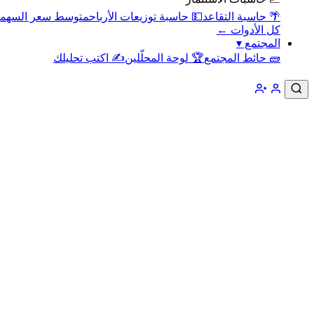
🌴 حاسبة التقاعد
💵 حاسبة توزيعات الأرباح
متوسط سعر السهم
كل الأدوات ←
المجتمع
▾
🧱 حائط المجتمع
🏆 لوحة المحلّلين
✍️ اكتب تحليلك