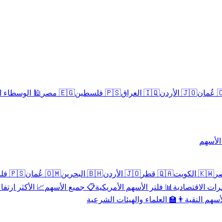
سلامية الحلال
🇪🇬 مصر
🇵🇸 فلسطين
🇮🇶 العراق
🇯🇴 الأردن
🇴
تداول 
🇵🇸 فلسطين
🇴🇲 عُمان
🇧🇭 البحرين
🇯🇴 الأردن
🇶🇦 قطر
🇰🇼 الكويت
 الأكثر ارتفاعاً
📋 جميع الأسهم
📊 فلتر الأسهم الأمريكية
📅 المؤشرات ا
👨‍🏫 العلماء والهيئات الشرعية
✨ الأسهم ال