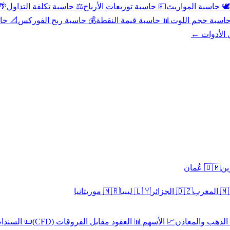
عد
⚖️ حاسبة تكلفة التداول
💵 حاسبة توزيعات الأرباح
🕊️ حاسبة المواريث
حورية
💰 حاسبة ربح الفوركس
📊 حاسبة قيمة النقطة
🧮 حاسبة حجم ال
كل الأدوا
🇴🇲 عُمان
🇲🇷 موريتانيا
🇱🇾 ليبيا
🇩🇿 الجزائر
🇲🇦 ا
 السندات
📊 العقود مقابل الفروقات (CFD)
📈 الأسهم
🥇 الذهب والمع