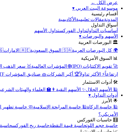
عرض الكل ←
▾
موسوعة البيت العربي
أقسام رئيسية
الأكاديمية
مقالات تعليمية
المدونة
أسواق التداول
تداول الأسهم
تداول الفوركس
أساسيات التداول
▾
الأسهم والبورصات
🏛️ البورصات العربية
مصر
🇦🇪 الإمارات
🇸🇦 السوق السعودية
🌍 كل البورصات العربية
📊 السوق الأمريكية
سعر الذهب اليوم
🌐 المؤشرات العالمية
🚀 تقويم الاكتتابات (IPO)
🧺 صناديق المؤشرات ETF
🏆 أكبر الشركات
⚡ الأكثر تداولاً
ارتفاعاً
🛠️ أدوات الاستثمار
‍🏫 العلماء والهيئات الشرعية
✨ الأسهم النقية
🕌 الأسهم الحلال
▾
أدوات التداول
🌟 الأبرز
سبة تطهير الأسهم
🕌 حاسبة المرابحة الإسلامية
🕌 حاسبة الزكاة
الأمريكي؟
🧮 حاسبات الفوركس
محورية
حاسبة ربح الفوركس
حاسبة قيمة النقطة
حاسبة حجم اللوت
📈 حاسبات الاستثمار