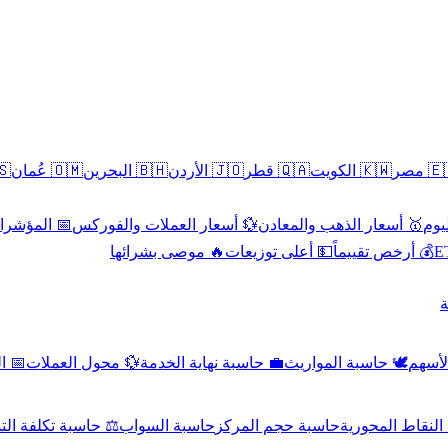
سطين
🇴🇲 عُمان
🇧🇭 البحرين
🇯🇴 الأردن
🇶🇦 قطر
🇰🇼 الكويت
🇪🇬 
 الاقتصادية
💱 أسعار العملات والفوركس
🥇 أسعار الذهب والمعادن
🥇 
🔥 موصى بشرائها
💵 أعلى توزيعات
💰 أرخص تقييماً

صادي
💱 محول العملات
💼 حاسبة نهاية الخدمة
🕊️ حاسبة المواريث
🧼 حا
اسبة تكلفة التداول
حاسبة السواب
حاسبة حجم المركز
حاسبة النقاط ال