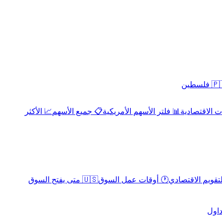
 فلسطين
 الاقتصادية
📊 فلتر الأسهم الأمريكية
📋 جميع الأسهم
📈 الأكثر
لتقويم الاقتصادي
🕐 أوقات عمل السوق
🇺🇸 متى يفتح السوق
داول