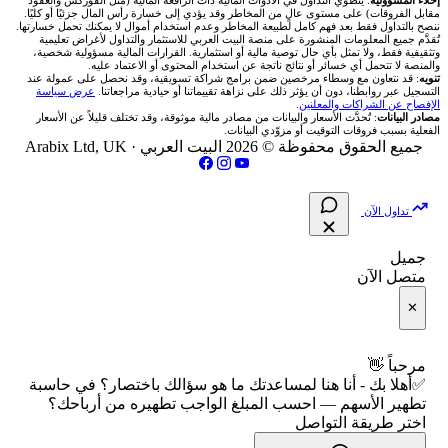
من نحن
شركات تداول في فلسطين
📌 حاسبة النقاط المحورية
مقابل الفروقات) على مستوى عالٍ من المخاطر وقد يؤدي إلى خسارة رأس المال جزئيًا أو كليًا.
كيف تستخدم حاسبة تطهير الأسهم؟
🥇 أسعار الذهب والمعادن
ننصح بالتداول فقط بعد فهم كامل لطبيعة المخاطر وعدم استخدام أموال لا يمكنك تحمل خسارتها.
🇧🇭 بورصة البحرين
تُقدَّم جميع المعلومات المنشورة على منصة البيت العربي للاستثمار والتداول لأغراض تعليمية
تواصل معنا
شركات تداول في مصر
وتثقيفية فقط، ولا تمثل بأي حال توصية مالية أو استثمارية. القرارات المالية مسؤولية شخصية،
📏 حاسبة حجم المركز
والمنصة لا تتحمل أي خسائر أو نتائج ناتجة عن استخدام المحتوى أو الاعتماد عليه.
💱 أسعار العملات والفوركس
حدد نوع الرقم الذي حصلت عليه: نسبة مئوية أم مبلغ لكل سهم.
تنويه
: قد نتعاون مع وسطاء مرخصين ضمن برامج شراكة تسويقية، وقد نحصل على عمولة عند
🇴🇲 بورصة مسقط
التسجيل عبر روابطنا، دون أن يؤثر ذلك على نزاهة تقييماتنا أو حيادية مراجعاتنا.
عرض سياسة
فريق المؤلفين
الإفصاح عن الشراكات والمعلنين
.
🔄 حاسبة تكلفة السواب
💵 سعر الريال السعودي في مصر
مصادر البيانات
: تُحدَّث الأسعار والبيانات من مصادر مالية موثوقة، وقد تختلف قليلاً عن الأسعار
🇵🇸 بورصة فلسطين
أدخل التوزيعات والنسبة، أو عدد الأسهم والمبلغ المعلن لكل سهم.
الفعلية بسبب فروقات التوقيت أو مزوّدي البيانات.
مقالات تعليمية
جميع الحقوق محفوظة © 2026 البيت العربي ·
Arabix Ltd, UK
📈 حاسبة عائد التداول
📅 المؤشرات الاقتصادية
فحص الأسهم الأمريكية الشرعي
راجع النتيجة وتأكد من أن المصدر والفترة المالية متطابقان مع
سياسة تقييم الشركات
📊 حاسبة الربح التراكمي
السهم الذي تملكه.
تداول الآن
📋 جميع الأسهم
شركات التداول النصابة
🧮 حاسبة متوسط سعر السهم
جميل
لا تستخدم النسبة القصوى الموجودة في معايير فحص الأسهم باعتبارها
🕌 الأسهم الحلال
متصل الآن
نسبة تطهير تلقائية. نسبة الفحص الشرعي ليست دائمًا الرقم الذي
الإبلاغ عن شركة نصابة
📅 التقويم الاقتصادي
✕
يطبقه المستثمر على توزيعاته.
👨‍🏫 العلماء والهيئات الشرعية
شروط الاستخدام
🕐 أوقات عمل السوق
أي طريقة حساب تختار؟
مرحباً 👋
✅أهلا بك - أنا هنا لمساعدتك ما هو سؤالك باختصار؟ في حاسبة
سياسة الخصوصية
🇺🇸 متى يفتح السوق الأمريكي؟
تطهير الأسهم — احسب المبلغ الواجب تطهيره من أرباحك؟
البيانات الموجودة لديك
الطريقة المناسبة
اختر طريقة التواصل
نسبة مثل 2.5% تطبق على
🛠️ كل الأدوات
بالنسبة المئوية