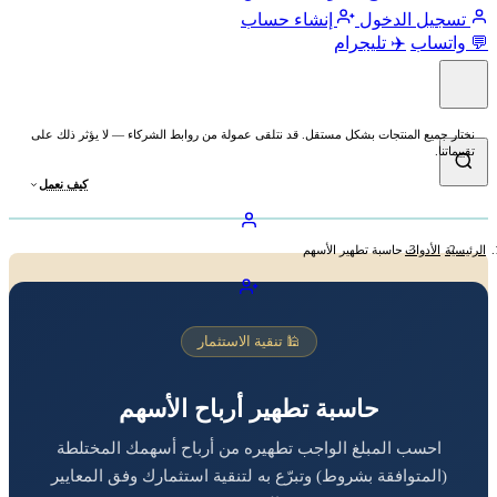
تسجيل الدخول
إنشاء حساب
💬 واتساب
✈️ تليجرام
نختار جميع المنتجات بشكل مستقل. قد نتلقى عمولة من روابط الشركاء — لا يؤثر ذلك على
تقييماتنا.
كيف نعمل
الرئيسية
الأدوات
حاسبة تطهير الأسهم
🕌 تنقية الاستثمار
حاسبة تطهير أرباح الأسهم
احسب المبلغ الواجب تطهيره من أرباح أسهمك المختلطة
(المتوافقة بشروط) وتبرّع به لتنقية استثمارك وفق المعايير