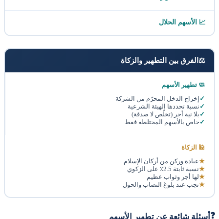
📈 الأسهم الحلال
⚖️
الفرق بين التطهير والزكاة
🧼 تطهير الأسهم
إخراج الدخل المحرّم من الشركة
نسبة تحددها الهيئة الشرعية
بلا نية أجر (تخلّص لا صدقة)
خاص بالأسهم المختلطة فقط
🕌 الزكاة
عبادة وركن من أركان الإسلام
نسبة ثابتة 2.5٪ على الزكوي
لها أجر وثواب عظيم
تجب عند بلوغ النصاب والحول
❓
أسئلة شائعة عن تطهير الأسهم