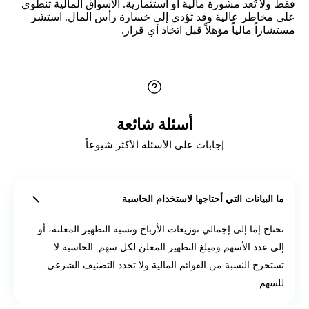
فقط ولا تُعد مشورة مالية أو استثمارية. الأسواق المالية تنطوي
نسبة التطهير المعلنة
على مخاطر عالية وقد تؤدي إلى خسارة رأس المال. استشر
مستشاراً مالياً مؤهلاً قبل اتخاذ أي قرار.
مثال: 2.5%
إذا كان الحقل يحمل علامة %، فأدخل 2.5 لتحسب الأداة نسبة 2.5%. لا
تدخل 0.025.
أسئلة شائعة
زر الحساب:
احسب مبلغ التطهير
إجابات على الأسئلة الأكثر شيوعاً
زر ثانوي:
إعادة تعيين
الطريقة الثانية: بالمبلغ لكل سهم
ما البيانات التي أحتاجها لاستخدام الحاسبة
استخدم هذه الطريقة إذا كان المصدر ينشر
مبلغ تطهير نقديًا لكل سهم
تحتاج إما إلى إجمالي توزيعات الأرباح ونسبة التطهير المعلنة، أو
بدلًا من نسبة مئوية.
إلى عدد الأسهم ومبلغ التطهير المعلن لكل سهم. الحاسبة لا
تستخرج النسبة من القوائم المالية ولا تحدد التصنيف الشرعي
عدد الأسهم المشمولة بالحساب
للسهم.