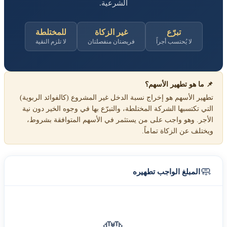
الشرعية.
تبرّع
غير الزكاة
للمختلطة
لا يُحتسب أجراً
فريضتان منفصلتان
لا تلزم النقية
📌 ما هو تطهير الأسهم؟
تطهير الأسهم هو إخراج نسبة الدخل غير المشروع (كالفوائد الربوية)
التي تكتسبها الشركة المختلطة، والتبرّع بها في وجوه الخير دون نية
الأجر. وهو واجب على من يستثمر في الأسهم المتوافقة بشروط،
ويختلف عن الزكاة تماماً.
🧼
المبلغ الواجب تطهيره