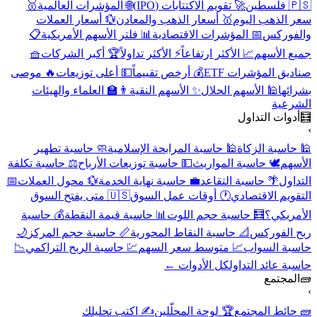
🇵🇸 فلسطين
🚀 تقويم الاكتتابات (IPO)
🌐 المؤشرات العالمية
🥇
سعر الذهب اليوم
🥇 أسعار الذهب والمعادن
💱 أسعار العملات
والفوركس
📅 المؤشرات الاقتصادية
📊 فلتر الأسهم الأمريكية
📋
جميع الأسهم
📈 الأكثر ارتفاعاً
⚡ الأكثر تداولاً
🏆 أكبر الشركات
🧺
صناديق المؤشرات ETF
💰 أرخص تقييماً
💵 أعلى توزيعات
🔥 موصى
بشرائها
🕌 الأسهم الحلال
✨ الأسهم النقية
👨‍🏫 العلماء والهيئات
الشرعية
🧮
أدوات التداول
›
🕌 حاسبة الزكاة
🕌 حاسبة المرابحة الإسلامية
🧼 حاسبة تطهير
الأسهم
🕊️ حاسبة المواريث
💵 حاسبة توزيعات الأرباح
⚖️ حاسبة تكلفة
التداول
🌴 حاسبة التقاعد
💼 حاسبة نهاية الخدمة
💱 محول العملات
📅
التقويم الاقتصادي
🕐 أوقات عمل السوق
🇺🇸 متى يفتح السوق
الأمريكي؟
🧮 حاسبة حجم اللوت
📊 حاسبة قيمة النقطة
💰 حاسبة
ربح الفوركس
📐 حاسبة النقاط المحورية
📏 حاسبة حجم المركز
🌙
حاسبة السواب
📈 متوسط سعر السهم
💹 حاسبة الربح التراكمي
📉
حاسبة عائد التداول
كل الأدوات ←
🧱
المجتمع
›
🧱 حائط المجتمع
🏆 لوحة المحلّلين
✍️ اكتب تحليلك