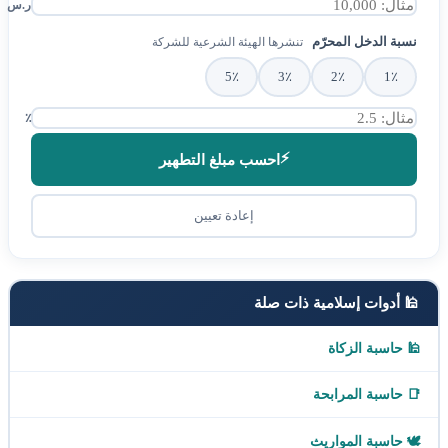
ر.س
نسبة الدخل المحرّم
تنشرها الهيئة الشرعية للشركة
5٪
3٪
2٪
1٪
٪
⚡
احسب مبلغ التطهير
إعادة تعيين
🕌 أدوات إسلامية ذات صلة
🕌 حاسبة الزكاة
📑 حاسبة المرابحة
🕊️ حاسبة المواريث