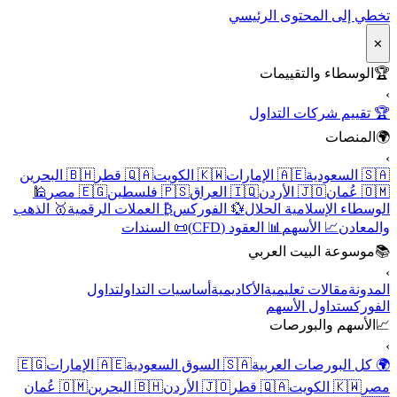
تخطي إلى المحتوى الرئيسي
✕
🏆
الوسطاء والتقييمات
›
🏆 تقييم شركات التداول
🌍
المنصات
›
🇸🇦 السعودية
🇦🇪 الإمارات
🇰🇼 الكويت
🇶🇦 قطر
🇧🇭 البحرين
🇴🇲 عُمان
🇯🇴 الأردن
🇮🇶 العراق
🇵🇸 فلسطين
🇪🇬 مصر
🕌
الوسطاء الإسلامية الحلال
💱 الفوركس
₿ العملات الرقمية
🥇 الذهب
والمعادن
📈 الأسهم
📊 العقود (CFD)
📜 السندات
📚
موسوعة البيت العربي
›
المدونة
مقالات تعليمية
الأكاديمية
أساسيات التداول
تداول
الفوركس
تداول الأسهم
📈
الأسهم والبورصات
›
🌍 كل البورصات العربية
🇸🇦 السوق السعودية
🇦🇪 الإمارات
🇪🇬
مصر
🇰🇼 الكويت
🇶🇦 قطر
🇯🇴 الأردن
🇧🇭 البحرين
🇴🇲 عُمان