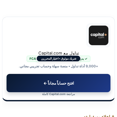
تداول مع Capital.com
✓ بدون عمولة
✓ منظمة FCA + CySEC
شريك موثوق • اختيار المحررين
+9,000 أداة تداول • منصة سهلة وحساب تجريبي مجاني.
افتح حساباً مجاناً ←
مراجعة Capital.com كاملة
⚠️ إخلاء مسؤولية: