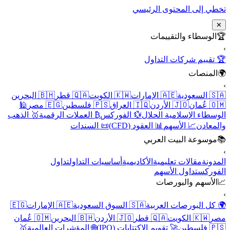
تخطي إلى المحتوى الرئيسي
✕
🏆
الوسطاء والتقييمات
›
🏆 تقييم شركات التداول
🌍
المنصات
›
🇸🇦 السعودية
🇦🇪 الإمارات
🇰🇼 الكويت
🇶🇦 قطر
🇧🇭 البحرين
🇴🇲 عُمان
🇯🇴 الأردن
🇮🇶 العراق
🇵🇸 فلسطين
🇪🇬 مصر
🕌
الوسطاء الإسلامية الحلال
💱 الفوركس
₿ العملات الرقمية
🥇 الذهب
والمعادن
📈 الأسهم
📊 العقود (CFD)
📜 السندات
📚
موسوعة البيت العربي
›
المدونة
مقالات تعليمية
الأكاديمية
أساسيات التداول
تداول
الفوركس
تداول الأسهم
📈
الأسهم والبورصات
›
🌍 كل البورصات العربية
🇸🇦 السوق السعودية
🇦🇪 الإمارات
🇪🇬
مصر
🇰🇼 الكويت
🇶🇦 قطر
🇯🇴 الأردن
🇧🇭 البحرين
🇴🇲 عُمان
🇵🇸 فلسطين
🚀 تقويم الاكتتابات (IPO)
🌐 المؤشرات العالمية
🥇