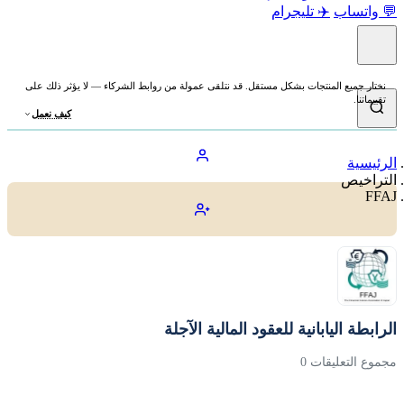
💬 واتساب
✈️ تليجرام
نختار جميع المنتجات بشكل مستقل. قد نتلقى عمولة من روابط الشركاء — لا يؤثر ذلك على
تقييماتنا.
كيف نعمل
الرئيسية
التراخيص
FFAJ
الرابطة اليابانية للعقود المالية الآجلة
مجموع التعليقات 0