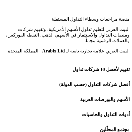
منصة مراجعات وسطاء التداول المستقلة
البيت العربي لتعليم تداول الأسهم الأمريكية، وتقييم شركات
ومنصات التداول والاستثمار في الأسهم، الذهب، النفط، الفوركس،
والعملات الرقمية مجاناً.
البيت العربي علامة تجارية تابعة لـ
Arabix Ltd
· المملكة المتحدة
تقييم لأفضل 10 شركات تداول
شركة Capital.com
أفضل شركات التداول (حسب الدولة)
افاتريد AvaTrade
شركات تداول في السعودية
الأسهم والبورصات العربية
اكسنس Exness
شركات تداول في الإمارات
🌍 كل البورصات العربية
أدوات التداول والحاسبات
منصة بينانس
شركات تداول في الكويت
🇸🇦 السوق السعودية
🕌 حاسبة الزكاة
مجتمع المحلّلين