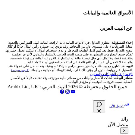
Bybit باي بت
شركات تداول في قطر
🇦🇪 أسواق الإمارات
💱 محول العملات
🧱 حائط المجتمع
الأسواق العالمية والبيانات
شركة Xm
شركات تداول في البحرين
🇪🇬 البورصة المصرية
🧮 حاسبة حجم اللوت
🏆 لوحة المحلّلين
🌐 المؤشرات العالمية
عن البيت العربي
شركة Okx
شركات تداول في عُمان
🇰🇼 بورصة الكويت
📊 حاسبة قيمة النقطة
✍️ اكتب تحليلك
🥇 سعر الذهب اليوم
من نحن
إخلاء المسؤولية
: ينطوي التداول في الأدوات المالية ذات الرافعة المالية (مثل الفوركس والعقود
مقابل الفروقات) على مستوى عالٍ من المخاطر وقد يؤدي إلى خسارة رأس المال جزئيًا أو كليًا.
ننصح بالتداول فقط بعد فهم كامل لطبيعة المخاطر وعدم استخدام أموال لا يمكنك تحمل خسارتها.
اكس تي بي XTB
شركات تداول في الأردن
🇶🇦 بورصة قطر
💰 حاسبة ربح الفوركس
تُقدَّم جميع المعلومات المنشورة على منصة البيت العربي للاستثمار والتداول لأغراض تعليمية
🥇 أسعار الذهب والمعادن
تواصل معنا
وتثقيفية فقط، ولا تمثل بأي حال توصية مالية أو استثمارية. القرارات المالية مسؤولية شخصية،
والمنصة لا تتحمل أي خسائر أو نتائج ناتجة عن استخدام المحتوى أو الاعتماد عليه.
انتراكتيف بروكرز IBKR
تنويه
: قد نتعاون مع وسطاء مرخصين ضمن برامج شراكة تسويقية، وقد نحصل على عمولة عند
شركات تداول في العراق
🇯🇴 بورصة عمّان
📌 حاسبة النقاط المحورية
التسجيل عبر روابطنا، دون أن يؤثر ذلك على نزاهة تقييماتنا أو حيادية مراجعاتنا.
عرض سياسة
💱 أسعار العملات والفوركس
فريق المؤلفين
الإفصاح عن الشراكات والمعلنين
.
مصادر البيانات
: تُحدَّث الأسعار والبيانات من مصادر مالية موثوقة، وقد تختلف قليلاً عن الأسعار
شركات تداول في فلسطين
الفعلية بسبب فروقات التوقيت أو مزوّدي البيانات.
🇧🇭 بورصة البحرين
📏 حاسبة حجم المركز
💵 سعر الريال السعودي في مصر
مقالات تعليمية
جميع الحقوق محفوظة © 2026 البيت العربي ·
Arabix Ltd, UK
شركات تداول في مصر
🇴🇲 بورصة مسقط
🔄 حاسبة تكلفة السواب
📅 المؤشرات الاقتصادية
سياسة تقييم الشركات
تداول الآن
🇵🇸 بورصة فلسطين
📈 حاسبة عائد التداول
شركات التداول النصابة
رائد
متصل الآن
فلتر الأسهم الشرعي
📊 حاسبة الربح التراكمي
الإبلاغ عن شركة نصابة
✕