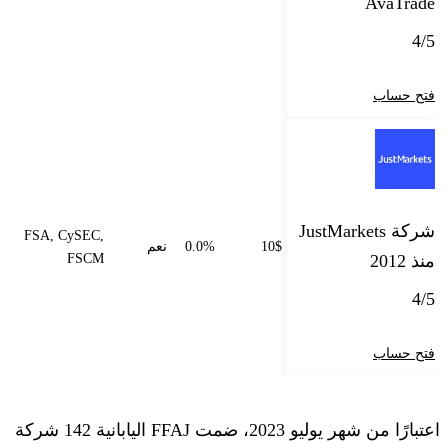
AvaTrade
4/5
فتح حساب
شركة JustMarkets
FSA, CySEC,
10$
0.0%
نعم
منذ 2012
FSCM
4/5
فتح حساب
اعتبارًا من شهر يوليو 2023، ضمت FFAJ اليابانية 142 شركة