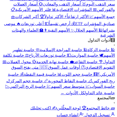
سعر الذهب اليوم
🥇 أسعار الذهب والمعادن
💱 أسعار العملات
والفوركس
📅 المؤشرات الاقتصادية
📊 فلتر الأسهم الأمريكية
📋
جميع الأسهم
📈 الأكثر ارتفاعاً
⚡ الأكثر تداولاً
🏆 أكبر الشركات
🧺
صناديق المؤشرات ETF
💰 أرخص تقييماً
💵 أعلى توزيعات
🔥 موصى
بشرائها
🕌 الأسهم الحلال
✨ الأسهم النقية
👨‍🏫 العلماء والهيئات
الشرعية
🧮
أدوات التداول
›
🕌 حاسبة الزكاة
🕌 حاسبة المرابحة الإسلامية
🧼 حاسبة تطهير
الأسهم
🕊️ حاسبة المواريث
💵 حاسبة توزيعات الأرباح
⚖️ حاسبة تكلفة
التداول
🌴 حاسبة التقاعد
💼 حاسبة نهاية الخدمة
💱 محول العملات
📅
التقويم الاقتصادي
🕐 أوقات عمل السوق
🇺🇸 متى يفتح السوق
الأمريكي؟
🧮 حاسبة حجم اللوت
📊 حاسبة قيمة النقطة
💰 حاسبة
ربح الفوركس
📐 حاسبة النقاط المحورية
📏 حاسبة حجم المركز
🌙
حاسبة السواب
📈 متوسط سعر السهم
💹 حاسبة الربح التراكمي
📉
حاسبة عائد التداول
كل الأدوات ←
🧱
المجتمع
›
🧱 حائط المجتمع
🏆 لوحة المحلّلين
✍️ اكتب تحليلك
تسجيل الدخول
إنشاء حساب