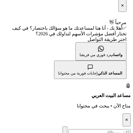
الإبلاغ عن شركة نصابة
📅 التقويم الاقتصادي
✕
👨‍🏫 العلماء والهيئات الشرعية
شروط الاستخدام
🕐 أوقات عمل السوق
مرحباً 👋
✅أهلا بك - أنا هنا لمساعدتك ما هو سؤالك باختصار؟ في كيف
سياسة الخصوصية
🇺🇸 متى يفتح السوق الأمريكي؟
تختار أفضل مؤشرات الأسهم لتداولك في 2026؟
اختر طريقة التواصل
🛠️ كل الأدوات
واتساب
رد فوري من فريقنا
المساعد الذكي
إجابات فورية من محتوانا
🤖
مساعد البيت العربي
متاح الآن • يبحث في محتوانا
✕