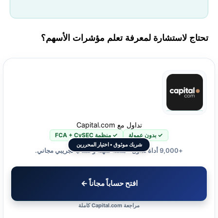
تحتاج لاستشارة لمعرفة تعلم مؤشرات الأسهم؟
تداول مع Capital.com
✓ بدون عمولة
✓ منظمة FCA + CySEC
شريك موثوق • اختيار المحررين
+9,000 أداة تداول • منصة سهلة وحساب تجريبي مجاني.
افتح حساباً مجاناً ←
مراجعة Capital.com كاملة