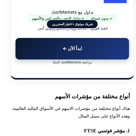
تداول مع JustMarkets
✓ بدون عمولة
✓ تداول الذهب والفوركس والأسهم
شريك موثوق • اختيار المحررين
تنفيذ فوري • سحب وإيداع محلي ودولي آمن.
ابدأ الآن ←
مراجعة JustMarkets كاملة
أنواع مختلفة من مؤشرات الأسهم
هناك أنواع مختلفة من مؤشرات الاسهم في الأسواق المالية العالمية،
وهذه الأنواع على سبيل المثال:
1. مؤشر فوتسي FTSE