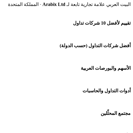
البيت العربي علامة تجارية تابعة لـ
Arabix Ltd
· المملكة المتحدة
تقييم لأفضل 10 شركات تداول
شركة Capital.com
أفضل شركات التداول (حسب الدولة)
افاتريد AvaTrade
شركات تداول في السعودية
الأسهم والبورصات العربية
اكسنس Exness
شركات تداول في الإمارات
منصة بينانس
🌍 كل البورصات العربية
أدوات التداول والحاسبات
شركات تداول في الكويت
Bybit باي بت
🇸🇦 السوق السعودية
شركات تداول في قطر
🕌 حاسبة الزكاة
مجتمع المحلّلين
شركة Xm
🇦🇪 أسواق الإمارات
شركات تداول في البحرين
💱 محول العملات
شركة Okx