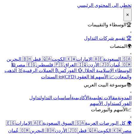
تخطي إلى المحتوى الرئيسي
✕
🏆
الوسطاء والتقييمات
›
🏆 تقييم شركات التداول
🌍
المنصات
›
🇸🇦 السعودية
🇦🇪 الإمارات
🇰🇼 الكويت
🇶🇦 قطر
🇧🇭 البحرين
🇴🇲 عُمان
🇯🇴 الأردن
🇮🇶 العراق
🇵🇸 فلسطين
🇪🇬 مصر
🕌
الوسطاء الإسلامية الحلال
💱 الفوركس
₿ العملات الرقمية
🥇 الذهب
والمعادن
📈 الأسهم
📊 العقود (CFD)
📜 السندات
📚
موسوعة البيت العربي
›
المدونة
مقالات تعليمية
الأكاديمية
أساسيات التداول
تداول
الفوركس
تداول الأسهم
📈
الأسهم والبورصات
›
🌍 كل البورصات العربية
🇸🇦 السوق السعودية
🇦🇪 الإمارات
🇪🇬
مصر
🇰🇼 الكويت
🇶🇦 قطر
🇯🇴 الأردن
🇧🇭 البحرين
🇴🇲 عُمان