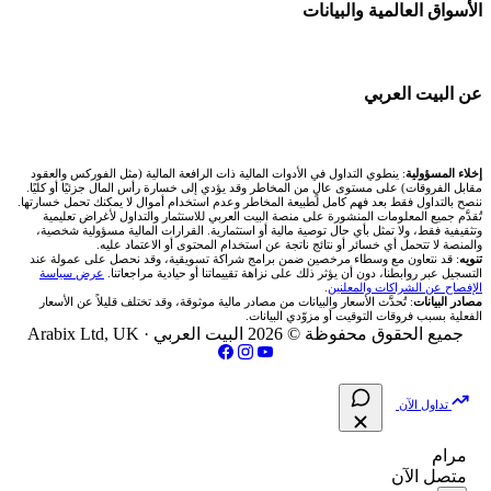
🇪🇬 البورصة المصرية
🧱 حائط المجتمع
الأسواق العالمية والبيانات
شركات تداول في عُمان
🧮 حاسبة حجم اللوت
اكس تي بي XTB
🇰🇼 بورصة الكويت
🏆 لوحة المحلّلين
شركات تداول في الأردن
📊 حاسبة قيمة النقطة
🌐 المؤشرات العالمية
عن البيت العربي
انتراكتيف بروكرز IBKR
🇶🇦 بورصة قطر
✍️ اكتب تحليلك
شركات تداول في العراق
💰 حاسبة ربح الفوركس
🥇 سعر الذهب اليوم
🇯🇴 بورصة عمّان
من نحن
إخلاء المسؤولية
: ينطوي التداول في الأدوات المالية ذات الرافعة المالية (مثل الفوركس والعقود
شركات تداول في فلسطين
📌 حاسبة النقاط المحورية
مقابل الفروقات) على مستوى عالٍ من المخاطر وقد يؤدي إلى خسارة رأس المال جزئيًا أو كليًا.
🥇 أسعار الذهب والمعادن
ننصح بالتداول فقط بعد فهم كامل لطبيعة المخاطر وعدم استخدام أموال لا يمكنك تحمل خسارتها.
🇧🇭 بورصة البحرين
تُقدَّم جميع المعلومات المنشورة على منصة البيت العربي للاستثمار والتداول لأغراض تعليمية
تواصل معنا
شركات تداول في مصر
وتثقيفية فقط، ولا تمثل بأي حال توصية مالية أو استثمارية. القرارات المالية مسؤولية شخصية،
📏 حاسبة حجم المركز
والمنصة لا تتحمل أي خسائر أو نتائج ناتجة عن استخدام المحتوى أو الاعتماد عليه.
💱 أسعار العملات والفوركس
تنويه
: قد نتعاون مع وسطاء مرخصين ضمن برامج شراكة تسويقية، وقد نحصل على عمولة عند
🇴🇲 بورصة مسقط
التسجيل عبر روابطنا، دون أن يؤثر ذلك على نزاهة تقييماتنا أو حيادية مراجعاتنا.
عرض سياسة
فريق المؤلفين
الإفصاح عن الشراكات والمعلنين
.
🔄 حاسبة تكلفة السواب
💵 سعر الريال السعودي في مصر
مصادر البيانات
: تُحدَّث الأسعار والبيانات من مصادر مالية موثوقة، وقد تختلف قليلاً عن الأسعار
🇵🇸 بورصة فلسطين
الفعلية بسبب فروقات التوقيت أو مزوّدي البيانات.
مقالات تعليمية
جميع الحقوق محفوظة © 2026 البيت العربي ·
Arabix Ltd, UK
📈 حاسبة عائد التداول
📅 المؤشرات الاقتصادية
فحص الأسهم الأمريكية الشرعي
سياسة تقييم الشركات
📊 حاسبة الربح التراكمي
تداول الآن
📋 جميع الأسهم
شركات التداول النصابة
🧮 حاسبة متوسط سعر السهم
مرام
🕌 الأسهم الحلال
متصل الآن