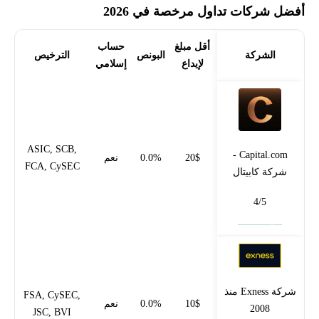
أفضل شركات تداول مرخصة في 2026
أقل مبلغ
حساب
الشركة
البونص
الترخيص
لإيداع
إسلامي
ASIC, SCB,
Capital.com -
20$
0.0%
نعم
FCA, CySEC
شركة كابيتال
4/5
فتح حساب
شركة Exness منذ
FSA, CySEC,
10$
0.0%
نعم
2008
JSC, BVI