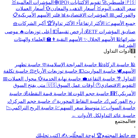
🇵🇸 فلسطين
🚀 تقويم الاكتتابات (IPO)
🌐 المؤشرات العالمية
🥇
سعر الذهب اليوم
🥇 أسعار الذهب والمعادن
💱 أسعار العملات
والفوركس
📅 المؤشرات الاقتصادية
📊 فلتر الأسهم الأمريكية
📋
جميع الأسهم
📈 الأكثر ارتفاعاً
⚡ الأكثر تداولاً
🏆 أكبر الشركات
🧺
صناديق المؤشرات ETF
💰 أرخص تقييماً
💵 أعلى توزيعات
🔥 موصى
بشرائها
🕌 الأسهم الحلال
✨ الأسهم النقية
👨‍🏫 العلماء والهيئات
الشرعية
🧮
أدوات التداول
›
🕌 حاسبة الزكاة
🕌 حاسبة المرابحة الإسلامية
🧼 حاسبة تطهير
الأسهم
🕊️ حاسبة المواريث
💵 حاسبة توزيعات الأرباح
⚖️ حاسبة تكلفة
التداول
🌴 حاسبة التقاعد
💼 حاسبة نهاية الخدمة
💱 محول العملات
📅
التقويم الاقتصادي
🕐 أوقات عمل السوق
🇺🇸 متى يفتح السوق
الأمريكي؟
🧮 حاسبة حجم اللوت
📊 حاسبة قيمة النقطة
💰 حاسبة
ربح الفوركس
📐 حاسبة النقاط المحورية
📏 حاسبة حجم المركز
🌙
حاسبة السواب
📈 متوسط سعر السهم
💹 حاسبة الربح التراكمي
📉
حاسبة عائد التداول
كل الأدوات ←
🧱
المجتمع
›
🧱 حائط المجتمع
🏆 لوحة المحلّلين
✍️ اكتب تحليلك