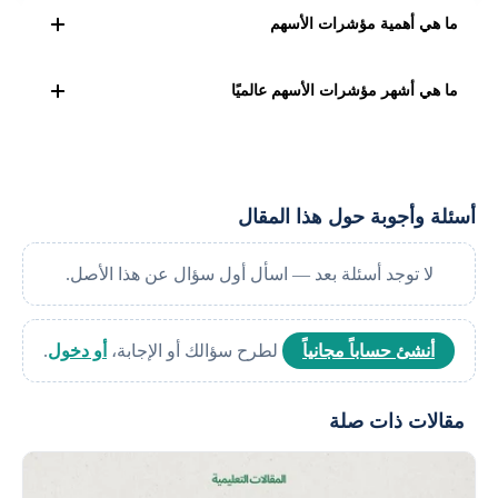
ما هي أهمية مؤشرات الأسهم
مؤشرات الأسهم هي أدوات مالية حيوية تعكس أداء السوق،
ما هي أشهر مؤشرات الأسهم عالميًا
وتستخدم كمقياس لأداء السوق بشكل عام أو قطاع معين، مما
يساعد المستثمرين على تقييم استثماراتهم واتخاذ قرارات
أشهر مؤشرات الأسهم عالميًا هي S&P 500 و
NASDAQ
مستنيرة، ومقارنة أداء الأسهم والأسواق المختلفة، و
التحوط من
Composite وDow Jones Industrial Average في الولايات المتحدة،
مخاطر السوق
، وتعتبر أساسًا للعديد من صناديق الاستثمار،
وNikkei 225 في اليابان، وFTSE 100 في المملكة المتحدة،
أسئلة وأجوبة حول هذا المقال
وتعكس حالة الاقتصاد، ويمكن استخدامها للتنبؤ باتجاهات السوق،
وDAX في ألمانيا، وCAC 40 في فرنسا، وHang Seng Index في
وتستخدم كمعيار لتقييم أداء المحافظ الاستثمارية.
هونغ كونغ، وShanghai Composite في الصين. تعكس هذه
لا توجد أسئلة بعد — اسأل أول سؤال عن هذا الأصل.
المؤشرات أداء الأسواق المالية في بلدانها وتعتبر مؤشرات
رئيسية للاقتصاد العالمي.
أنشئ حساباً مجانياً
لطرح سؤالك أو الإجابة،
أو دخول
.
مقالات ذات صلة