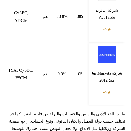
شركة افاتريد
CySEC,
100$
20.0%
نعم
AvaTrade
ADGM
4/5
فتح حساب
FSA, CySEC,
شركة JustMarkets
10$
0.0%
نعم
FSCM
منذ 2012
4/5
فتح حساب
بيانات الحد الأدنى والبونص والحسابات والتراخيص قابلة للتغير، كما قد
تختلف حسب دولة العميل والكيان القانوني ونوع الحساب. راجع صفحة
الشركة ووثائقها قبل الإيداع، ولا تجعل البونص سبب اختيارك للوسيط؛