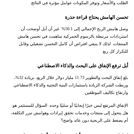
الطلب والأسعار وتوفر المكونات عوامل مؤثرة في النتائج.
تحسن الهامش يحتاج قراءة حذرة
وصل هامش الربح الإجمالي إلى 50.1%. غير أن أبل أوضحت أن
استردادات مرتبطة بالرسوم الجمركية ساهمت في تحسن هامش
المنتجات. لذلك لا ينبغي افتراض أن كامل التحسن تشغيلي وقابل
للتكرار كل ربع.
أبل ترفع الإنفاق على البحث والذكاء الاصطناعي
بلغ إنفاق البحث والتطوير 11.73 مليار دولار خلال الربع، بزيادة 32%،
وربطت الشركة الزيادة باستثمارات البنية التحتية والذكاء الاصطناعي
وارتفاع تكاليف الموظفين.
الإنفاق المرتفع ليس خبرًا إيجابيًا أو سلبيًا وحده. السؤال للمستثمر هو:
هل يتحول إلى منتجات وخدمات تحقق إيرادات وهوامش تبرر التكلفة،
أم يضغط على الربحية دون عائد واضح؟