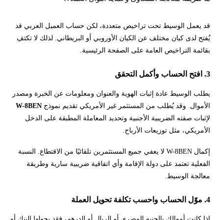
قد يعمل الوسيط تحت تراخيص متعددة، لكن حساب العميل العربي قد
يُفتح لدى كيان مختلف عن الكيان الأوروبي أو البريطاني. لذلك لا تكتفِ
بقائمة التراخيص العامة على الصفحة الرئيسية.
3. افتح الحساب وأكمل التحقق
يطلب الوسيط عادة إثبات الهوية والعنوان ومعلومات عن الخبرة ومصدر
الأموال. وقد يُطلب من المستثمر غير الأمريكي تقديم نموذج
W-8BEN
لإثبات صفته الضريبية الأجنبية وتحديد المعاملة المطبقة على الدخل
الأمريكي، مثل توزيعات الأرباح.
إكمال W-8BEN لا يعفي جميع المستثمرين تلقائيًا من الاقتطاع. النسبة
الفعلية تعتمد على دولة الإقامة وأي اتفاقية ضريبية سارية وطريقة
معالجة الوسيط.
4. موّل الحساب واحسب تكلفة تحويل العملة
إذا كانت أموالك بالجنيه المصري أو الريال أو الدرهم، فقد يحولها البنك أو