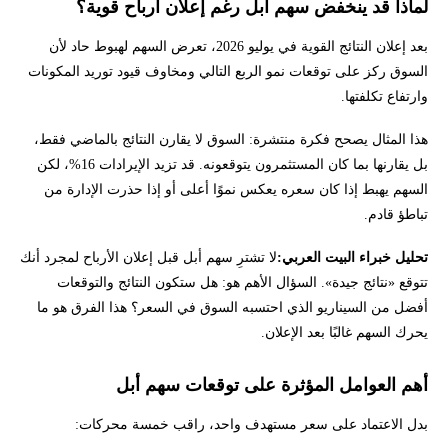
لماذا قد ينخفض سهم أبل رغم إعلان أرباح قوية؟
بعد إعلان النتائج القوية في يوليو 2026، تعرض السهم لهبوط حاد لأن
السوق ركز على توقعات نمو الربع التالي ومخاوف قيود توريد المكونات
وارتفاع تكلفتها.
هذا المثال يصحح فكرة منتشرة: السوق لا يقارن النتائج بالماضي فقط،
بل يقارنها بما كان المستثمرون يتوقعونه. قد تزيد الإيرادات 16%، لكن
السهم يهبط إذا كان سعره يعكس نموًا أعلى أو إذا حذرت الإدارة من
تباطؤ قادم.
تحليل خبراء البيت العربي:
لا تشترِ سهم أبل قبل إعلان الأرباح لمجرد أنك
تتوقع «نتائج جيدة». السؤال الأهم هو: هل ستكون النتائج والتوقعات
أفضل من السيناريو الذي احتسبه السوق في السعر؟ هذا الفرق هو ما
يحرك السهم غالبًا بعد الإعلان.
أهم العوامل المؤثرة على توقعات سهم أبل
بدل الاعتماد على سعر مستهدف واحد، راقب خمسة محركات: