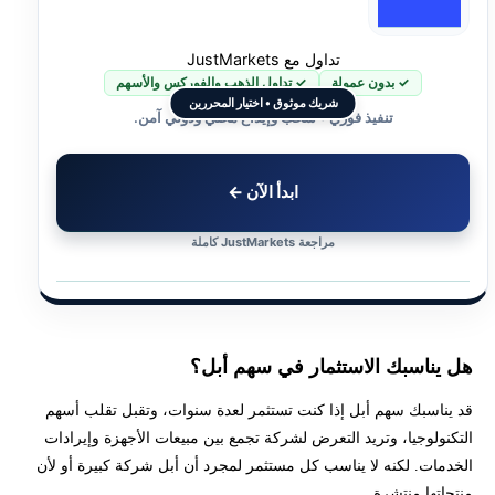
تداول مع JustMarkets
✓ بدون عمولة
✓ تداول الذهب والفوركس والأسهم
شريك موثوق • اختيار المحررين
تنفيذ فوري • سحب وإيداع محلي ودولي آمن.
ابدأ الآن ←
مراجعة JustMarkets كاملة
هل يناسبك الاستثمار في سهم أبل؟
قد يناسبك سهم أبل إذا كنت تستثمر لعدة سنوات، وتقبل تقلب أسهم
التكنولوجيا، وتريد التعرض لشركة تجمع بين مبيعات الأجهزة وإيرادات
الخدمات. لكنه لا يناسب كل مستثمر لمجرد أن أبل شركة كبيرة أو لأن
منتجاتها منتشرة.