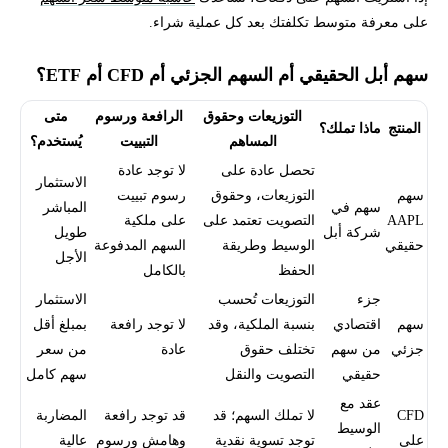
على معرفة متوسط تكلفتك بعد كل عملية شراء.
سهم أبل الحقيقي أم السهم الجزئي أم CFD أم ETF؟
التوزيعات وحقوق
الرافعة ورسوم
متى
المنتج
ماذا تملك؟
المساهم
التبييت
يُستخدم؟
تحصل عادة على
لا توجد عادة
الاستثمار
سهم
التوزيعات، وحقوق
رسوم تبييت
سهم في
المباشر
AAPL
التصويت تعتمد على
على ملكية
شركة أبل
طويل
حقيقي
الوسيط وطريقة
السهم المدفوعة
الأجل
الحفظ
بالكامل
جزء
التوزيعات تُحسب
الاستثمار
سهم
اقتصادي
بنسبة الملكية، وقد
لا توجد رافعة
بمبلغ أقل
جزئي
من سهم
تختلف حقوق
عادة
من سعر
حقيقي
التصويت والنقل
سهم كامل
عقد مع
CFD
لا تملك السهم؛ قد
قد توجد رافعة
المضاربة
الوسيط
على
توجد تسوية نقدية
وهامش ورسوم
عالية