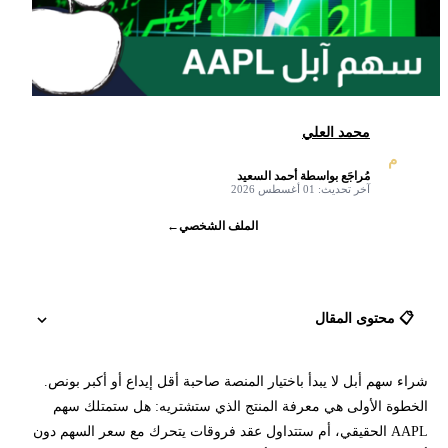
محمد العلي
م
مُراجَع بواسطة أحمد السعيد
✓
آخر تحديث: 01 أغسطس 2026
الملف الشخصي
←
📋 محتوى المقال
شراء سهم أبل لا يبدأ باختيار المنصة صاحبة أقل إيداع أو أكبر بونص.
هل يناسبك الاستثمار في سهم أبل؟
الخطوة الأولى هي معرفة المنتج الذي ستشتريه: هل ستمتلك سهم
AAPL الحقيقي، أم ستتداول عقد فروقات يتحرك مع سعر السهم دون
كيفية شراء أسهم في شركة أبل خطوة بخطوة