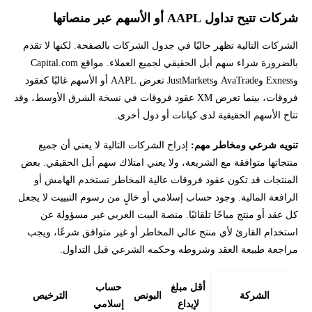
شركات تتيح تداول AAPL أو الأسهم عبر منصاتها
الشركات التالية تظهر حاليًا في جدول الشركات بالصفحة. لكنها لا تقدم
بالضرورة شراء سهم أبل الحقيقي لجميع العملاء. مواقع Capital.com
وExness وAvaTrade وJustMarkets تعرض AAPL أو الأسهم غالبًا كعقود
فروقات، بينما تعرض XM عقود فروقات في نسخة الشرق الأوسط، وقد
تتاح الأسهم الحقيقية لدى كيانات أو دول أخرى.
تنويه شرعي ومخاطر مهم:
إدراج الشركات التالية لا يعني أن جميع
منتجاتها متوافقة مع الشريعة، ولا يعني امتلاك سهم أبل الحقيقي. بعض
المنتجات قد تكون عقود فروقات عالية المخاطر تستخدم الهامش أو
الرافعة المالية. وجود حساب إسلامي أو خالٍ من رسوم التبييت لا يجعل
كل عقد أو منتج مباحًا تلقائيًا. منصة البيت العربي غير مسؤولة عن
استخدام القارئ لأي منتج عالي المخاطر أو غير متوافق شرعًا، ويجب
مراجعة طبيعة العقد وشروطه وحكمه الشرعي قبل التداول.
أقل مبلغ
حساب
الشركة
البونص
الترخيص
لإيداع
إسلامي