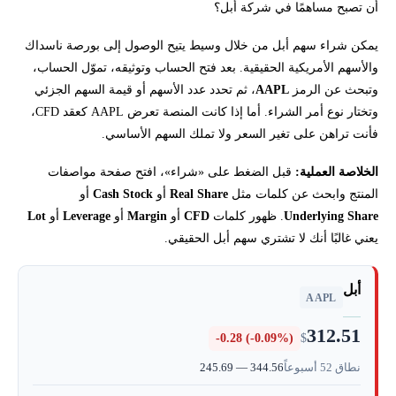
أن تصبح مساهمًا في شركة أبل؟
كم تحتاج لشراء سهم أبل؟
يمكن شراء سهم أبل من خلال وسيط يتيح الوصول إلى بورصة ناسداك
والأسهم الأمريكية الحقيقية. بعد فتح الحساب وتوثيقه، تموّل الحساب،
سهم أبل الحقيقي أم السهم الجزئي أم CFD أم ETF؟
وتبحث عن الرمز
AAPL
، ثم تحدد عدد الأسهم أو قيمة السهم الجزئي
وتختار نوع أمر الشراء. أما إذا كانت المنصة تعرض AAPL كعقد CFD،
شركات تتيح تداول AAPL أو الأسهم عبر منصاتها
فأنت تراهن على تغير السعر ولا تملك السهم الأساسي.
الخلاصة العملية:
قبل الضغط على «شراء»، افتح صفحة مواصفات
كيف تتأكد أنك اشتريت سهم أبل الحقيقي؟
المنتج وابحث عن كلمات مثل
Real Share
أو
Cash Stock
أو
Underlying Share
. ظهور كلمات
CFD
أو
Margin
أو
Leverage
أو
Lot
ماذا تقول أحدث نتائج أبل عن قوة الشركة؟
يعني غالبًا أنك لا تشتري سهم أبل الحقيقي.
لماذا قد ينخفض سهم أبل رغم إعلان أرباح قوية؟
أبل
AAPL
أهم العوامل المؤثرة على توقعات سهم أبل
312.51
-0.28 (-0.09%)
$
سيناريوهات توقعات سهم أبل
نطاق 52 أسبوعاً
245.69 — 344.56