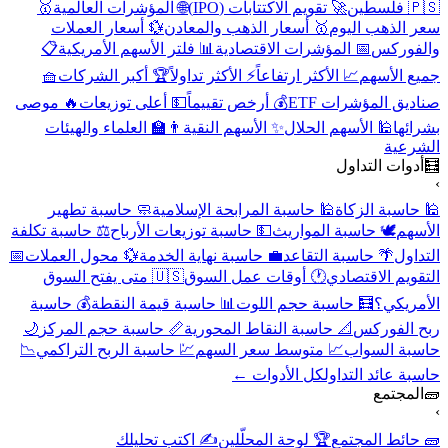
🇵🇸 فلسطين
🚀 تقويم الاكتتابات (IPO)
🌐 المؤشرات العالمية
🥇
سعر الذهب اليوم
🥇 أسعار الذهب والمعادن
💱 أسعار العملات
والفوركس
📅 المؤشرات الاقتصادية
📊 فلتر الأسهم الأمريكية
📋
جميع الأسهم
📈 الأكثر ارتفاعاً
⚡ الأكثر تداولاً
🏆 أكبر الشركات
🧺
صناديق المؤشرات ETF
💰 أرخص تقييماً
💵 أعلى توزيعات
🔥 موصى
بشرائها
🕌 الأسهم الحلال
✨ الأسهم النقية
👨‍🏫 العلماء والهيئات
الشرعية
🧮
أدوات التداول
›
🕌 حاسبة الزكاة
🕌 حاسبة المرابحة الإسلامية
🧼 حاسبة تطهير
الأسهم
🕊️ حاسبة المواريث
💵 حاسبة توزيعات الأرباح
⚖️ حاسبة تكلفة
التداول
🌴 حاسبة التقاعد
💼 حاسبة نهاية الخدمة
💱 محول العملات
📅
التقويم الاقتصادي
🕐 أوقات عمل السوق
🇺🇸 متى يفتح السوق
الأمريكي؟
🧮 حاسبة حجم اللوت
📊 حاسبة قيمة النقطة
💰 حاسبة
ربح الفوركس
📐 حاسبة النقاط المحورية
📏 حاسبة حجم المركز
🌙
حاسبة السواب
📈 متوسط سعر السهم
💹 حاسبة الربح التراكمي
📉
حاسبة عائد التداول
كل الأدوات ←
🧱
المجتمع
›
🧱 حائط المجتمع
🏆 لوحة المحلّلين
✍️ اكتب تحليلك