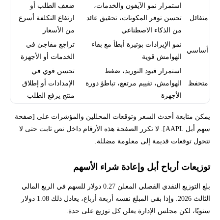
استمرار نمو الآيفون والخدمات،
ضعف الطلب أو
متفائل
تحسن توفر المكونات، تحقيق عائد
ارتفاع التكلفة أسرع
من الذكاء الاصطناعي
من الأسعار
نمو الإيرادات بوتيرة أبطأ مع بقاء
تراجع مفاجئ في
أساسي
الهوامش قوية
الخدمات أو الأجهزة
استمرار قيود التوريد، ضغط
تحسن قوي في
متحفظ
الهوامش، تقييم مرتفع، تباطؤ دورة
الإمدادات أو إطلاق
الأجهزة
منتج يرفع الطلب
يمكن متابعة أحدث السعر وتوقعات المحللين والمؤشرات على [صفحة
سهم أبل AAPL]. لا تكرر الصفحة هذه الأرقام داخل نص ثابت حتى لا
تتحول توقعات قديمة إلى معلومة مضللة.
توزيعات أرباح أبل وإعادة شراء الأسهم
بلغ التوزيع النقدي الفصلي المعلن 0.27 دولار للسهم في الربع المالي
الثالث 2026. وإذا بقي المبلغ نفسه أربعة أرباع، يعادل ذلك 1.08 دولار
سنويًا، لكن مجلس الإدارة يعلن كل توزيع على حدة.