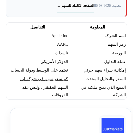
توزيعات أرباح أبل وإعادة شراء الأسهم
الصفحة الكاملة للسهم ←
تحديث 2026-08-06
كم عدد أسهم شركة أبل؟
المعلومة
التفاصيل
سعر سهم أبل بالجنيه المصري
اسم الشركة
Apple Inc.
رمز السهم
AAPL
مخاطر الاستثمار في سهم أبل
البورصة
ناسداك
عملة التداول
الدولار الأمريكي
هل سهم أبل حلال؟
إمكانية شراء سهم جزئي
تعتمد على الوسيط ودولة الحساب
السعر والتحليل المحدث
كم سعر سهم في شركة ابل
هل تحتاج مساعدة في تداول سهم أبل؟
المنتج الذي يمنح ملكية في
السهم الحقيقي، وليس عقد
الشركة
الفروقات