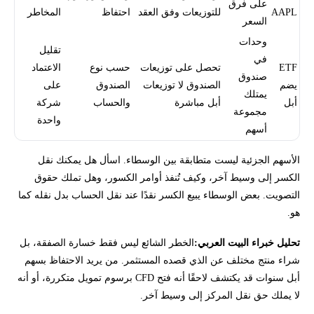
على فرق
AAPL
للتوزيعات وفق العقد
احتفاظ
المخاطر
السعر
وحدات
تقليل
في
ETF
تحصل على توزيعات
حسب نوع
الاعتماد
صندوق
يضم
الصندوق لا توزيعات
الصندوق
على
يمتلك
أبل
أبل مباشرة
والحساب
شركة
مجموعة
واحدة
أسهم
الأسهم الجزئية ليست متطابقة بين الوسطاء. اسأل هل يمكنك نقل
الكسر إلى وسيط آخر، وكيف تُنفذ أوامر الكسور، وهل تملك حقوق
التصويت. بعض الوسطاء يبيع الكسر نقدًا عند نقل الحساب بدل نقله كما
هو.
تحليل خبراء البيت العربي:
الخطر الشائع ليس فقط خسارة الصفقة، بل
شراء منتج مختلف عن الذي قصده المستثمر. من يريد الاحتفاظ بسهم
أبل سنوات قد يكتشف لاحقًا أنه فتح CFD برسوم تمويل متكررة، أو أنه
لا يملك حق نقل المركز إلى وسيط آخر.