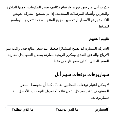
حذرت أبل من قيود توريد وارتفاع تكاليف بعض المكونات، ومنها الذاكرة
والتخزين وأشباه الموصلات المتقدمة. إذا لم تستطع الشركة تعويض
التكلفة برفع الأسعار أو تحسين مزيج المنتجات، فقد تتعرض الهوامش
للضغط.
تقييم السهم
الشركة الممتازة قد تصبح استثمارًا ضعيفًا عند سعر مبالغ فيه. راقب نمو
الأرباح والتدفق النقدي ومكرر الربحية مقارنة بمعدل النمو، بدل مقارنة
السعر الحالي بأعلى سعر تاريخي فقط.
سيناريوهات توقعات سهم أبل
لا يمكن اعتبار توقعات المحللين ضمانًا، كما أن متوسط السعر
المستهدف يتغير بعد كل إعلان نتائج أو تعديل للتوقعات. الأفضل بناء
سيناريوهات:
السيناريو
ما الذي يدعمه؟
ما الذي يبطله؟