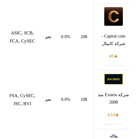
ASIC, SCB,
Capital.com -
20$
0.0%
نعم
FCA, CySEC
شركة كابيتال
4/5
فتح حساب
شركة Exness منذ
FSA, CySEC,
10$
0.0%
نعم
2008
JSC, BVI
4.5/5
فتح حساب