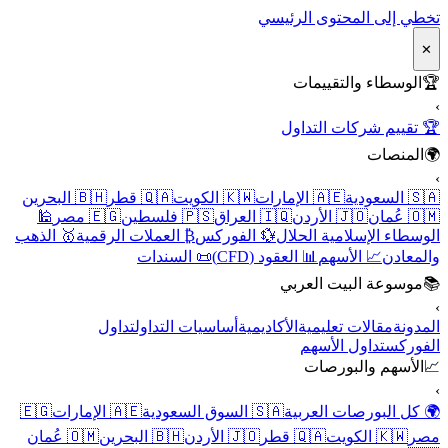
تخطي إلى المحتوى الرئيسي
✕
🏆
الوسطاء والتقييمات
›
🏆 تقييم شركات التداول
🌍
المنصات
›
🇸🇦 السعودية
🇦🇪 الإمارات
🇰🇼 الكويت
🇶🇦 قطر
🇧🇭 البحرين
🇴🇲 عُمان
🇯🇴 الأردن
🇮🇶 العراق
🇵🇸 فلسطين
🇪🇬 مصر
🕌
الوسطاء الإسلامية الحلال
💱 الفوركس
₿ العملات الرقمية
🥇 الذهب
والمعادن
📈 الأسهم
📊 العقود (CFD)
📜 السندات
📚
موسوعة البيت العربي
›
المدونة
مقالات تعليمية
الأكاديمية
أساسيات التداول
تداول
الفوركس
تداول الأسهم
📈
الأسهم والبورصات
›
🌍 كل البورصات العربية
🇸🇦 السوق السعودية
🇦🇪 الإمارات
🇪🇬
مصر
🇰🇼 الكويت
🇶🇦 قطر
🇯🇴 الأردن
🇧🇭 البحرين
🇴🇲 عُمان