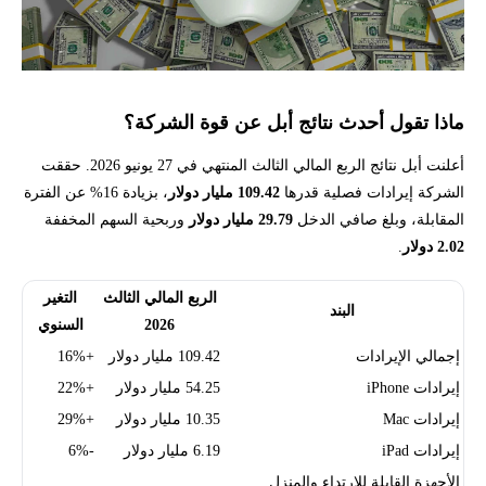
ماذا تقول أحدث نتائج أبل عن قوة الشركة؟
أعلنت أبل نتائج الربع المالي الثالث المنتهي في 27 يونيو 2026. حققت
الشركة إيرادات فصلية قدرها
109.42 مليار دولار
، بزيادة 16% عن الفترة
المقابلة، وبلغ صافي الدخل
29.79 مليار دولار
وربحية السهم المخففة
2.02 دولار
.
الربع المالي الثالث
التغير
البند
2026
السنوي
إجمالي الإيرادات
109.42 مليار دولار
+16%
إيرادات iPhone
54.25 مليار دولار
+22%
إيرادات Mac
10.35 مليار دولار
+29%
إيرادات iPad
6.19 مليار دولار
-6%
الأجهزة القابلة للارتداء والمنزل