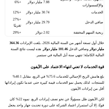
7.88 مليار دولار
+6%
والإكسسوارات
الخدمات
30.74 مليار دولار
+12%
+27%
صافي الدخل
29.79 مليار دولار
تقريبًا
ربحية السهم المخففة
2.02 دولار
+29%
خلال أول تسعة أشهر من السنة المالية 2026، بلغت الإيرادات
364.36
مليار دولار
وصافي الدخل
101.46 مليار دولار
. هذه ليست نتائج السنة
المالية الكاملة؛ تنتهي سنة أبل المالية في سبتمبر.
قوة الخدمات لا تعني انتهاء الاعتماد على الآيفون
بلغ هامش الربح الإجمالي للخدمات 75.6% في الربع، مقابل 40.1%
للمنتجات. لذلك يحمل نمو الخدمات قيمة كبيرة حتى عندما تكون إيراداتها
أقل من إيرادات الآيفون.
لكن الآيفون ظل مسؤولًا عن نحو نصف إيرادات الربع. نموه 22% كان
قويًا، إلا أن استمرار اعتماد الشركة على دورة تحديث جهاز واحد يجعل