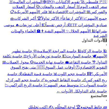
🇵🇸 فلسطين
🚀 تقويم الاكتتابات (IPO)
🌐 المؤشرات العالمية
🥇
سعر الذهب اليوم
🥇 أسعار الذهب والمعادن
💱 أسعار العملات
والفوركس
📅 المؤشرات الاقتصادية
📊 فلتر الأسهم الأمريكية
📋
جميع الأسهم
📈 الأكثر ارتفاعاً
⚡ الأكثر تداولاً
🏆 أكبر الشركات
🧺
صناديق المؤشرات ETF
💰 أرخص تقييماً
💵 أعلى توزيعات
🔥 موصى
بشرائها
🕌 الأسهم الحلال
✨ الأسهم النقية
👨‍🏫 العلماء والهيئات
الشرعية
🧮
أدوات التداول
›
🕌 حاسبة الزكاة
🕌 حاسبة المرابحة الإسلامية
🧼 حاسبة تطهير
الأسهم
🕊️ حاسبة المواريث
💵 حاسبة توزيعات الأرباح
⚖️ حاسبة تكلفة
التداول
🌴 حاسبة التقاعد
💼 حاسبة نهاية الخدمة
💱 محول العملات
📅
التقويم الاقتصادي
🕐 أوقات عمل السوق
🇺🇸 متى يفتح السوق
الأمريكي؟
🧮 حاسبة حجم اللوت
📊 حاسبة قيمة النقطة
💰 حاسبة
ربح الفوركس
📐 حاسبة النقاط المحورية
📏 حاسبة حجم المركز
🌙
حاسبة السواب
📈 متوسط سعر السهم
💹 حاسبة الربح التراكمي
📉
حاسبة عائد التداول
كل الأدوات ←
🧱
المجتمع
›
🧱 حائط المجتمع
🏆 لوحة المحلّلين
✍️ اكتب تحليلك