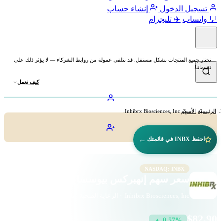
تسجيل الدخول
إنشاء حساب
💬 واتساب
✈️ تليجرام
نختار جميع المنتجات بشكل مستقل. قد نتلقى عمولة من روابط الشركاء — لا يؤثر ذلك على
تقييماتنا.
كيف نعمل
الرئيسية
الأسهم
Inhibrx Biosciences, Inc.
←
احفظ INBX في قائمتك
NASDAQ: INBX
سعر سهم إنهبركس بيوسساينسز (INBX)
Inhibrx Biosciences, Inc. · الرعاية الصحية · ناسداك
$82.90
▲ 0.57%