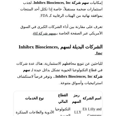
إمكانيات
سهم شركة Inhibrx Biosciences, Inc.
لجذب
استثمارات ضخمة مستقبلاً، خاصة إذا تكلل أحد المنتجات
بموافقة نهائية من الهيئات الرقابية كـ FDA.
تعرف على مقارنة بين أداء الشركات الكبرى في السوق
الأمريكي عبر الصفحة الخاصة بـ
سهم شركة etd
.
الشركات البديلة لسهم Inhibrx Biosciences,
Inc.
للباحثين عن تنويع محافظهم الاستثمارية، هناك عدة شركات
في قطاع التكنولوجيا الحيوية تشكل بدائل جيدة لـ
سهم
شركة Inhibrx Biosciences, Inc.
، وتوفر فرصاً لاستكشاف
استراتيجيات وأسواق متنوعة.
رمز
القطاع
اسم الشركة
نوع الخدمات
السهم
المالي
Eli Lilly and
التكنولوجيا
LLY
الأدوية والعلاجات المبتكرة
Company
الحيوية