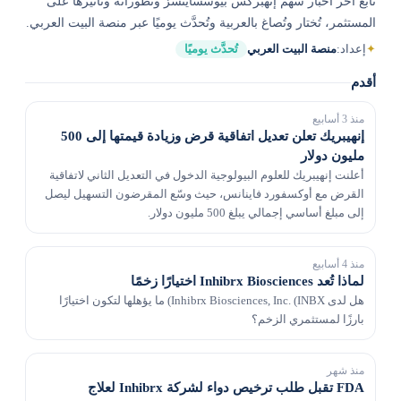
تابع آخر أخبار سهم إنهبركس بيوسساينسز وتطوراته وتأثيرها على
المستثمر، تُختار وتُصاغ بالعربية وتُحدَّث يوميًا عبر منصة البيت العربي.
✦
إعداد:
منصة البيت العربي
تُحدَّث يوميًا
أقدم
منذ 3 أسابيع
إنهيبريك تعلن تعديل اتفاقية قرض وزيادة قيمتها إلى 500
مليون دولار
أعلنت إنهيبريك للعلوم البيولوجية الدخول في التعديل الثاني لاتفاقية
القرض مع أوكسفورد فاينانس، حيث وسّع المقرضون التسهيل ليصل
إلى مبلغ أساسي إجمالي يبلغ 500 مليون دولار.
منذ 4 أسابيع
لماذا تُعد Inhibrx Biosciences اختيارًا زخمًا
هل لدى Inhibrx Biosciences, Inc. (INBX) ما يؤهلها لتكون اختيارًا
بارزًا لمستثمري الزخم؟
منذ شهر
FDA تقبل طلب ترخيص دواء لشركة Inhibrx لعلاج