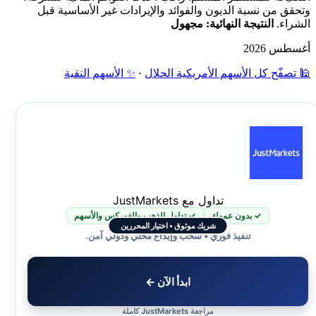
وتحقق من نسبة الديون والفوائد والإيرادات غير الأساسية قبل
الشراء.
النتيجة النهائية: مجهول
أغسطس 2026
🕌 تصفّح كل الأسهم الأمريكية الحلال
·
✨ الأسهم النقية
تداول مع JustMarkets
✓ بدون عمولة
✓ تداول الذهب والفوركس والأسهم
شريك موثوق • اختيار المحررين
تنفيذ فوري • سحب وإيداع محلي ودولي آمن.
ابدأ الآن ←
مراجعة JustMarkets كاملة