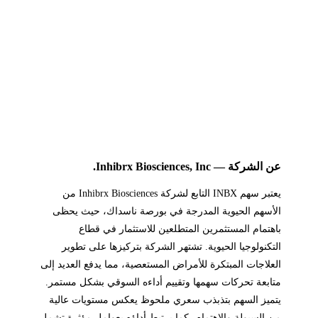
عن الشركة — Inhibrx Biosciences, Inc.
يعتبر سهم INBX التابع لشركة Inhibrx Biosciences من
الأسهم الحيوية المدرجة في بورصة ناسداك، حيث يحظى
باهتمام المستثمرين المتطلعين للاستثمار في قطاع
التكنولوجيا الحيوية. تشتهر الشركة بتركيزها على تطوير
العلاجات المبتكرة للأمراض المستعصية، مما يدفع العديد إلى
متابعة تحركات سهمها وتقييم أداءه السوقي بشكل مستمر.
يتميز السهم بتذبذب سعري ملحوظ يعكس مستويات عالية
من السيولة والاهتمام، كما يرتبط أداؤه بعوامل مؤثرة تشمل