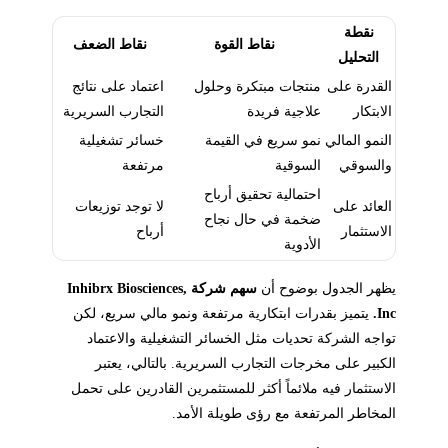
نقطة
نقاط القوة
نقاط الضعف
التحليل
القدرة على
منتجات مبتكرة وحلول
اعتماد على نتائج
الابتكار
علاجية فريدة
التجارب السريرية
النمو المالي
نمو سريع في القيمة
خسائر تشغيلية
والسوقي
السوقية
مرتفعة
احتمالية تحقيق أرباح
العائد على
لا توجد توزيعات
ضخمة في حال نجاح
الاستثمار
أرباح
الأدوية
يظهر الجدول بوضوح أن
سهم شركة Inhibrx Biosciences,
Inc.
يتميز بقدرات ابتكارية مرتفعة ونمو مالي سريع، لكن
تواجه الشركة تحديات مثل الخسائر التشغيلية والاعتماد
الكبير على مخرجات التجارب السريرية. بالتالي، يعتبر
الاستثمار فيه ملائماً أكثر للمستثمرين القادرين على تحمل
المخاطر المرتفعة مع رؤى طويلة الأمد.