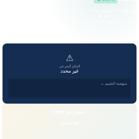
سعر إغلاق
7 أغسطس 2026
5.49 K
1.2 B
القيمة السوقية
حجم التداول
-16.57
—
EPS
P/E
⚠
الحكم الشرعي
غير محدد
منهجية التقييم ←
استثمر في INBX
فتح حساب