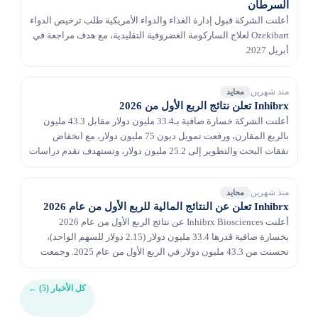
السرطان
أعلنت الشركة قبول إدارة الغذاء والدواء الأمريكية طلب ترخيص الدواء
Ozekibart لعلاج الساركومة الغضروفية التقليدية، مع هدف مراجعة في
أبريل 2027.
منذ شهرين
محايد
Inhibrx تعلن نتائج الربع الأول من 2026
أعلنت الشركة خسارة صافية بـ33.4 مليون دولار مقابل 43.3 مليون
بالربع المقارن، ورفعت تمويل ديون 75 مليون دولار، مع انخفاض
نفقات البحث والتطوير إلى 25.2 مليون دولار، وتستهدف تقدم دراسات
المرحلة الثانية والرابعة لبرامج سرطان...
منذ شهرين
محايد
Inhibrx تعلن عن النتائج المالية للربع الأول من عام 2026
أعلنت Inhibrx Biosciences عن نتائج الربع الأول من عام 2026
بخسارة صافية قدرها 33.4 مليون دولار (2.15 دولار للسهم الواحد)،
تحسنت من 43.3 مليون دولار في الربع الأول من عام 2025. وجمعت
الشركة 75 مليون دولار من تمويل الديون،...
كل الأخبار (5)
←