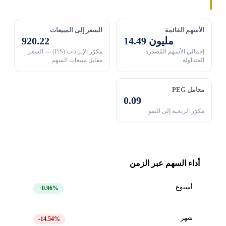
الأسهم القائمة
السعر إلى المبيعات
14.49 مليون
920.22
إجمالي الأسهم المُصدَرة
مكرّر الإيرادات (P/S) — السعر
المتداولة
مقابل مبيعات السهم
معامل PEG
0.09
مكرّر الربحية إلى النمو
أداء السهم عبر الزمن
أسبوع
+0.96%
شهر
-14.54%