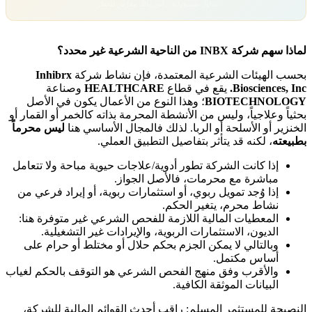
تداول بمسؤولية. رأس مالك معرّض للخطر.
لماذا سهم شركة INBX من الناحية الشرعية غير محدد؟
بحسب الهيئات الشرعية المعتمدة، فإن نشاط شركة
Inhibrx
Biosciences, Inc.
يقع في قطاع
HEALTHCARE
وصناعة
BIOTECHNOLOGY
؛ وهذا النوع من الأعمال يكون في الأصل
بحثياً وعلاجياً، وليس من الأنشطة المحرمة بذاته كالخمر أو القمار أو
الخنزير أو الأسلحة أو الربا. لذلك فالمجال الأساسي هنا
ليس محرماً
بطبيعته
، لكنه قد يتأثر بتفاصيل التطبيق العملي.
إذا كانت الشركة تطور أدوية/علاجات حيوية مباحة ولا تتعامل
مباشرة مع محرمات، فالأصل الجواز.
إذا وُجد تمويل ربوي، أو استثمارات ربوية، أو إيراد فرعي من
نشاط محرم، يتغير الحكم.
المعطيات المالية اللازمة للفحص الشرعي غير متوفرة هنا:
الديون، الاستثمارات الربوية، والإيرادات غير التشغيلية.
وبالتالي لا يمكن الجزم بحكم حلال أو مختلط أو حرام على
أساس مكتمل.
والأقرب وفق منهج الفحص الشرعي هو التوقف بالحكم لغياب
البيانات الموثقة الكافية.
النصيحة للمستثمر المسلم: راقب أحدث القوائم المالية للشركة،