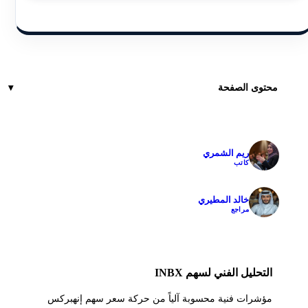
محتوى الصفحة
ريم الشمري
✓
كاتب
خالد المطيري
✓
مراجع
التحليل الفني لسهم INBX
مؤشرات فنية محسوبة آلياً من حركة سعر سهم إنهبركس