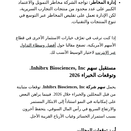
إدارة المخاطر:
تواجه الشركة مخاطر التمويل والاعتماد
الكبير على عدد محدود من منتجات التجارب السريرية،
لكن الإدارة تعمل على تقليص المخاطر عبر التوسع في
تنوع المنتجات والتقنيات.
إذا كنت ترغب في تعرّف خيارات الاستثمار الأخرى في قطاع
الأسهم الأمريكية، تصفح مقالنا حول
أفضل وسطاء التداول
عبر الإنترنت
لاختيار الوسيط الأنسب لك.
مستقبل سهم Inhibrx Biosciences, Inc.
وتوقعات الخبراء 2026
يحمل
سهم شركة Inhibrx Biosciences, Inc.
توقعات متباينة
من قبل المحللين والخبراء خلال 2026. فبينما يراهن البعض
على إمكانياته في النمو استناداً إلى الابتكار المستمر
والارتفاع السريع في رأس المال السوقي، يتحفظ آخرون
بسبب استمرار الخسائر وغياب الأرباح القريبة الأجل.
أبرز توقعات المحللين