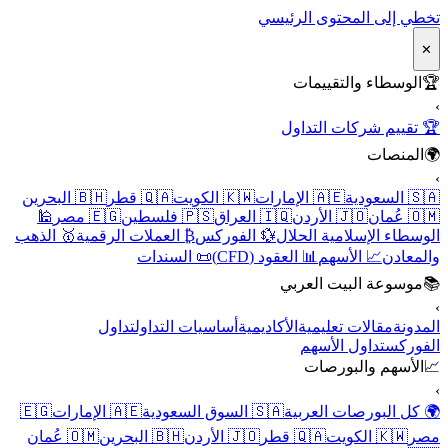
تخطي إلى المحتوى الرئيسي
✕
🏆
الوسطاء والتقييمات
›
🏆 تقييم شركات التداول
🌍
المنصات
›
🇸🇦 السعودية
🇦🇪 الإمارات
🇰🇼 الكويت
🇶🇦 قطر
🇧🇭 البحرين
🇴🇲 عُمان
🇯🇴 الأردن
🇮🇶 العراق
🇵🇸 فلسطين
🇪🇬 مصر
🕌
الوسطاء الإسلامية الحلال
💱 الفوركس
₿ العملات الرقمية
🥇 الذهب
والمعادن
📈 الأسهم
📊 العقود (CFD)
📜 السندات
📚
موسوعة البيت العربي
›
المدونة
مقالات تعليمية
الأكاديمية
أساسيات التداول
تداول
الفوركس
تداول الأسهم
📈
الأسهم والبورصات
›
🌍 كل البورصات العربية
🇸🇦 السوق السعودية
🇦🇪 الإمارات
🇪🇬
مصر
🇰🇼 الكويت
🇶🇦 قطر
🇯🇴 الأردن
🇧🇭 البحرين
🇴🇲 عُمان