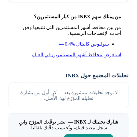
من يمتلك سهم INBX من كبار المستثمرين؟
من بين محافظ أشهر المستثمرين التي نتتبعها وفق
أحدث الإفصاحات الرسمية.
سوليوس كابيتال
— 0.4%
استعرض محافظ أشهر المستثمرين في العالم
تحليلات المجتمع حول INBX
لا توجد تحليلات منشورة بعد — كن أول من يشارك
تحليله المؤرّخ لهذا الأصل.
شارك تحليلك لـ INBX
— انشر توقّعك المؤرّخ وابنِ
سجل مصداقيتك، وتُحتسب دقّتك تلقائياً.