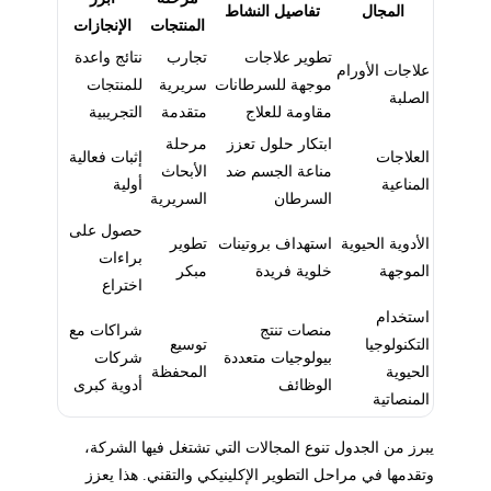
المجال
تفاصيل النشاط
المنتجات
الإنجازات
تطوير علاجات
تجارب
نتائج واعدة
علاجات الأورام
موجهة للسرطانات
سريرية
للمنتجات
الصلبة
مقاومة للعلاج
متقدمة
التجريبية
ابتكار حلول تعزز
مرحلة
العلاجات
إثبات فعالية
مناعة الجسم ضد
الأبحاث
المناعية
أولية
السرطان
السريرية
حصول على
الأدوية الحيوية
استهداف بروتينات
تطوير
براءات
الموجهة
خلوية فريدة
مبكر
اختراع
استخدام
منصات تنتج
شراكات مع
التكنولوجيا
توسيع
بيولوجيات متعددة
شركات
الحيوية
المحفظة
الوظائف
أدوية كبرى
المنصاتية
يبرز من الجدول تنوع المجالات التي تشتغل فيها الشركة،
وتقدمها في مراحل التطوير الإكلينيكي والتقني. هذا يعزز