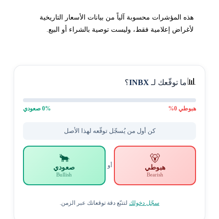
هذه المؤشرات محسوبة آلياً من بيانات الأسعار التاريخية
لأغراض إعلامية فقط، وليست توصية بالشراء أو البيع.
📊
ما توقّعك لـ
INBX
؟
هبوطي
0
%
% صعودي
0
كن أول من يُسجّل توقّعه لهذا الأصل
🐂
🐻
أو
هبوطي
صعودي
Bullish
Bearish
سجّل دخولك
لتتبّع دقة توقعاتك عبر الزمن.