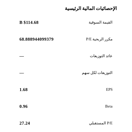
الإحصائيات المالية الرئيسية
القيمة السوقية
$114.68 B
مكرر الربحية P/E
68.888944099379
عائد التوزيعات
—
التوزيعات لكل سهم
—
1.68
EPS
0.96
Beta
P/E المستقبلي
27.24