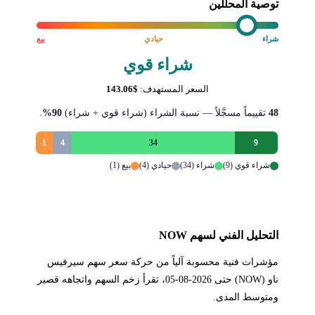
توصية المحللين
شراء
حيادي
بيع
شراء قوي
السعر المستهدف:
$143.06
48
تقييماً مسجَّلاً — نسبة الشراء (شراء قوي + شراء)
90%
.
1
4
34
9
شراء قوي (9)
شراء (34)
حيادي (4)
بيع (1)
التحليل الفني لسهم NOW
مؤشرات فنية محسوبة آلياً من حركة سعر سهم سيرفيس
ناو (NOW) حتى 2026-08-05، تقرأ زخم السهم واتجاهه قصير
ومتوسط المدى.