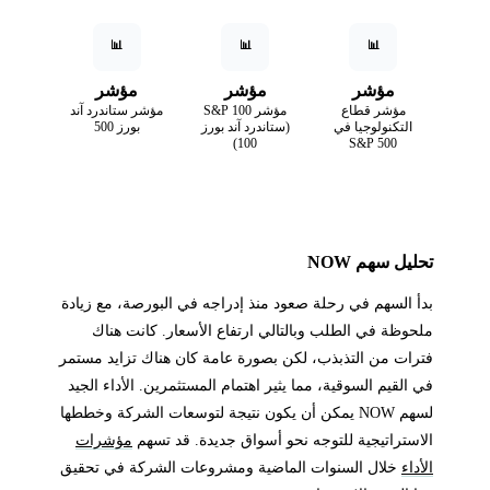
📊
📊
📊
مؤشر
مؤشر
مؤشر
مؤشر قطاع
مؤشر S&P 100
مؤشر ستاندرد آند
التكنولوجيا في
(ستاندرد آند بورز
بورز 500
100)
S&P 500
تحليل سهم NOW
بدأ السهم في رحلة صعود منذ إدراجه في البورصة، مع زيادة
ملحوظة في الطلب وبالتالي ارتفاع الأسعار. كانت هناك
فترات من التذبذب، لكن بصورة عامة كان هناك تزايد مستمر
في القيم السوقية، مما يثير اهتمام المستثمرين. الأداء الجيد
لسهم NOW يمكن أن يكون نتيجة لتوسعات الشركة وخططها
الاستراتيجية للتوجه نحو أسواق جديدة. قد تسهم
مؤشرات
الأداء
خلال السنوات الماضية ومشروعات الشركة في تحقيق