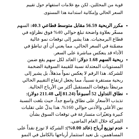
قوية من المحللين، لكن مع علامات استفهام حول تقييم
السعر الحالي وإمكانية استدامة هذا المستوى.
مكرر الربحية 56.59 مقابل متوسط قطاعي 40.3:
السهم
مسعّر بعلاوة واضحة تبلغ حوالي 40% فوق نظراؤه في
قطاع البرمجيات. هذا يشير إلى توقعات نمو عالية
مضمّنة في السعر الحالي، مما يعني أن أي تباطؤ في
الأداء قد ينعكس مباشرة على السعر.
ربحية السهم 1.68 دولار:
العائد لكل سهم يقع ضمن
المستويات المعتدلة نسبة للقيمة السوقية الضخمة
للشركة. هذا الرقم لا يعكس نمواً مذهلاً، بل يشير إلى
ربحية مستقرة نسبياً، مما يجعل ارتفاع التقييم الحالي
مرتبطاً بتوقعات المستقبل أكثر من الأرباح الحالية.
نطاق التداول 52 أسبوعاً (81.24 إلى 211.48 دولار):
تذبذب الأسعار على نطاق واسع جداً، حيث بلغت النسبة
بين الأعلى والأدنى حوالي 160%. هذا يدلّ على تقلبات
كبيرة وتغيّرات متسارعة في توقعات السوق بشأن
الشركة خلال العام الماضي.
عدم توزيع أرباح (عائد 0.00%):
الشركة لا توزع نقداً على
المساهمين، بل تعيد استثمار أرباحها بالكامل في النمو