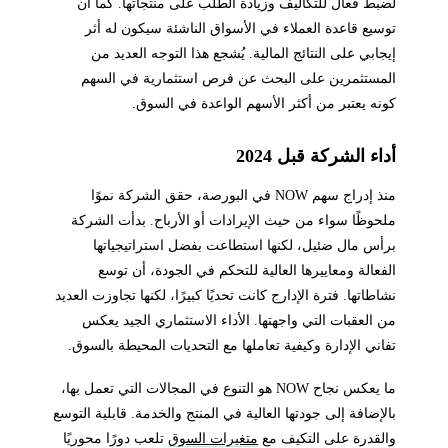
لضبط فعال للتكاليف وزيادة الطلب على منتجاتها. كما أن
توسيع قاعدة العملاء في الأسواق الناشئة سيكون له أثر
إيجابي على النتائج المالية. يُشجع هذا التوجه العديد من
المستثمرين على البحث عن فرص استثمارية في السهم
كونه يعتبر من أكثر الأسهم الواعدة في السوق.
أداء الشركة قبل 2024
منذ إدراج سهم NOW في البورصة، حقق الشركة نموًا
ملحوظًا سواء من حيث الإيرادات أو الأرباح. بدأت الشركة
برأس مال ضئيل، لكنها استطاعت بفضل استراتيجياتها
الفعالة ومعاييرها العالية للتحكم في الجودة، أن توسع
نشاطاتها. فترة الإدارج كانت تحديًا كبيرًا، لكنها تجاوزت العديد
من العقبات التي واجهتها. الأداء الاستثماري الجيد يعكس
تفاني الإدارة وكيفية تعاملها مع التحديات المحيطة بالسوق.
ما يعكس نجاح NOW هو التنوع في المجالات التي تعمل بها،
بالإضافة إلى جودتها العالية في المنتج والخدمة. قابلية التوسع
والقدرة على التكيف مع
متغيرات السوق
تلعب دورًا محوريًا