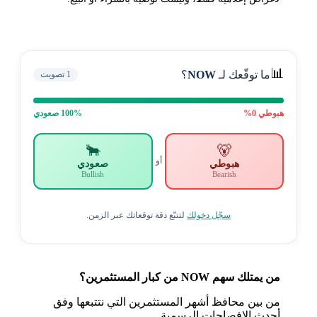
📊
ما توقّعك لـ
NOW
؟
1
تصويت
هبوطي
0
%
% صعودي
100
🐂
🐻
أو
هبوطي
صعودي
Bullish
Bearish
سجّل دخولك
لتتبّع دقة توقعاتك عبر الزمن.
من يمتلك سهم NOW من كبار المستثمرين؟
من بين محافظ أشهر المستثمرين التي نتتبعها وفق
أحدث الإفصاحات الرسمية.