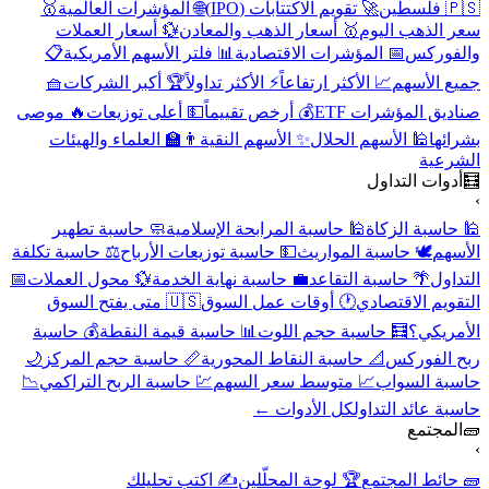
🇵🇸 فلسطين
🚀 تقويم الاكتتابات (IPO)
🌐 المؤشرات العالمية
🥇
سعر الذهب اليوم
🥇 أسعار الذهب والمعادن
💱 أسعار العملات
والفوركس
📅 المؤشرات الاقتصادية
📊 فلتر الأسهم الأمريكية
📋
جميع الأسهم
📈 الأكثر ارتفاعاً
⚡ الأكثر تداولاً
🏆 أكبر الشركات
🧺
صناديق المؤشرات ETF
💰 أرخص تقييماً
💵 أعلى توزيعات
🔥 موصى
بشرائها
🕌 الأسهم الحلال
✨ الأسهم النقية
👨‍🏫 العلماء والهيئات
الشرعية
🧮
أدوات التداول
›
🕌 حاسبة الزكاة
🕌 حاسبة المرابحة الإسلامية
🧼 حاسبة تطهير
الأسهم
🕊️ حاسبة المواريث
💵 حاسبة توزيعات الأرباح
⚖️ حاسبة تكلفة
التداول
🌴 حاسبة التقاعد
💼 حاسبة نهاية الخدمة
💱 محول العملات
📅
التقويم الاقتصادي
🕐 أوقات عمل السوق
🇺🇸 متى يفتح السوق
الأمريكي؟
🧮 حاسبة حجم اللوت
📊 حاسبة قيمة النقطة
💰 حاسبة
ربح الفوركس
📐 حاسبة النقاط المحورية
📏 حاسبة حجم المركز
🌙
حاسبة السواب
📈 متوسط سعر السهم
💹 حاسبة الربح التراكمي
📉
حاسبة عائد التداول
كل الأدوات ←
🧱
المجتمع
›
🧱 حائط المجتمع
🏆 لوحة المحلّلين
✍️ اكتب تحليلك