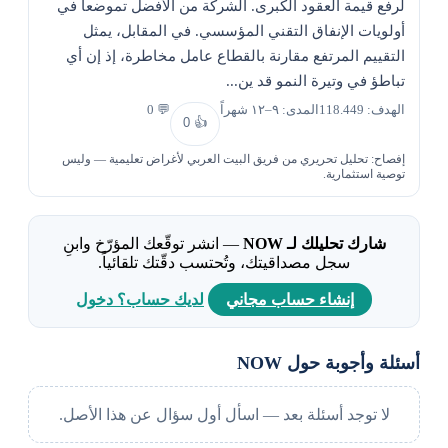
لرفع قيمة العقود الكبرى. الشركة من الأفضل تموضعاً في
أولويات الإنفاق التقني المؤسسي. في المقابل، يمثل
التقييم المرتفع مقارنة بالقطاع عامل مخاطرة، إذ إن أي
تباطؤ في وتيرة النمو قد ين...
الهدف: 118.449
المدى: ٩–١٢ شهراً
💬 0
0
👍
إفصاح: تحليل تحريري من فريق البيت العربي لأغراض تعليمية — وليس
توصية استثمارية.
شارك تحليلك لـ NOW
— انشر توقّعك المؤرّخ وابنِ
سجل مصداقيتك، وتُحتسب دقّتك تلقائياً.
إنشاء حساب مجاني
لديك حساب؟ دخول
أسئلة وأجوبة حول NOW
لا توجد أسئلة بعد — اسأل أول سؤال عن هذا الأصل.