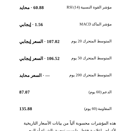
مؤشر القوة النسبية RSI (14)
60.88
· محايد
مؤشر الماكد MACD
1.56
· إيجابي
المتوسط المتحرك 20 يوم
107.02
· السعر إيجابي
المتوسط المتحرك 50 يوم
106.52
· السعر إيجابي
المتوسط المتحرك 200 يوم
—
· السعر محايد
الدعم (60 يوم)
87.07
المقاومة (60 يوم)
135.88
هذه المؤشرات محسوبة آلياً من بيانات الأسعار التاريخية
لأغراض إعلامية فقط، وليست توصية بالشراء أو البيع.