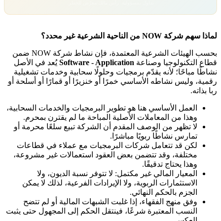
تداول بمسؤولية. رأس مالك معرّض للخطر.
لماذا سهم شركة NOW من الناحية الشرعية غير محدد؟
بحسب الهيئات الشرعية المعتمدة، فإن نشاط شركة NOW ضمن
قطاع التكنولوجيا وصناعة
Software - Application
يُعد في الأصل
نشاطًا مباحًا؛ لأنه يقدّم برمجيات وحلولًا سحابية وخدمات تشغيلية
رقمية، وليس نشاطه الأساسي خمرًا أو خنزيرًا أو قمارًا أو أسلحة أو
ربا بذاته.
العمل الأساسي هنا هو تطوير البرمجيات والخدمات السحابية،
وهذا من المعاملات الأصلية المباحة ما لم يقترن بمحرم.
لا تظهر من الوصف المقدم أن الشركة تبيع سلعًا محرمة أو
تمارس نشاطًا ربويًا مباشرًا.
لكن قد تتعامل شركات البرمجيات مع عملاء في قطاعات
مختلفة، وقد تتضمن بعض العقود استعمالات غير مشروعة،
وهذا يحتاج تدقيقًا.
المعيار المالي غير مكتمل: لا تتوفر نسبة الديون، ولا
الاستثمارات الربوية، ولا الإيرادات الفرعية، لذلك لا يمكن
الجزم بالحكم النهائي.
وفق منهج الفقهاء، إذا غلبت الشبهات المالية أو لم تتضح
النسب المعتبرة شرعًا، فينتقل الحكم إلى المجهول حتى يثبت
العكس.