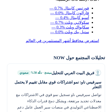
فورتيس كابيتال
— 0.7%
فارالون كابيتال
— 0.0%
آسيو كابيتال
— 0.4%
سكولاتـي ويلث
— 0.7%
سكايواك ويلث
— 0.3%
ستيل بيك ويلث
— 0.0%
استعرض محافظ أشهر المستثمرين في العالم
تحليلات المجتمع حول NOW
فريق البيت العربي للتحليل
مبتدئ · دقّة 50%
صعودي
سيرفيس ناو: نمو اشتراكات قوي مقابل تقييم لا يحتمل
التعثر
تواصل سيرفيس ناو تسجيل نمو قوي في الاشتراكات مع
معدلات تجديد مرتفعة، ويشكل دمج قدرات الذكاء
الاصطناعي التوليدي في منصات سير العمل عامل دعم