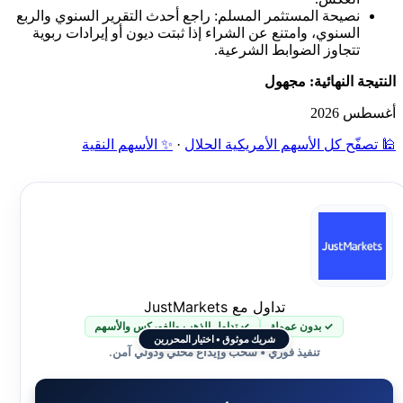
نصيحة المستثمر المسلم: راجع أحدث التقرير السنوي والربع
السنوي، وامتنع عن الشراء إذا ثبتت ديون أو إيرادات ربوية
تتجاوز الضوابط الشرعية.
النتيجة النهائية: مجهول
أغسطس 2026
🕌 تصفّح كل الأسهم الأمريكية الحلال
·
✨ الأسهم النقية
تداول مع JustMarkets
✓ بدون عمولة
✓ تداول الذهب والفوركس والأسهم
شريك موثوق • اختيار المحررين
تنفيذ فوري • سحب وإيداع محلي ودولي آمن.