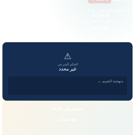
سعر إغلاق
5 أغسطس 2026
170.47 K
114.68 B
القيمة السوقية
حجم التداول
1.68
68.8889
EPS
P/E
⚠
الحكم الشرعي
غير محدد
منهجية التقييم ←
استثمر في NOW
فتح حساب