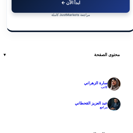
ابدأ الآن ←
مراجعة JustMarkets كاملة
محتوى الصفحة
سارة الزهراني
✓
كاتب
عبد العزيز القحطاني
✓
مراجع