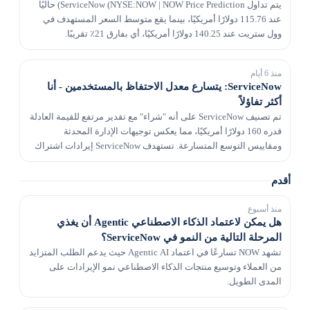
يتم تداول ServiceNow (NYSE:NOW | NOW Price Prediction) حاليًا
عند 115.76 دولارًا أمريكيًا، بينما يقع متوسط ​​السعر المستهدف في
وول ستريت عند 140.25 دولارًا أمريكيًا، أي بفارق 21٪ تقريبًا.
منذ 6 أيام
ServiceNow: يتسارع معدل الاحتفاظ بالمستخدمين - أنا
أكثر تفاؤلاً
تم تصنيف ServiceNow على أنه "شراء" مع تقدير مرتفع للقيمة العادلة
قدره 160 دولارًا أمريكيًا، مما يعكس توجيهات الإدارة المحدثة
ومقاييس التوسع المتسارعة. تستهدف ServiceNow إيرادات اشتراك
تتراوح بين 30 إلى 32 مليار دولار أمر...
أقدم
منذ أسبوع
هل يمكن لاعتماد الذكاء الاصطناعي Agentic أن يغذي
المرحلة التالية من النمو في ServiceNow؟
تشهد NOW تسارعًا في اعتماد Agentic AI حيث يدعم الطلب المتزايد
من العملاء وتوسيع منتجات الذكاء الاصطناعي نمو الإيرادات على
المدى الطويل.