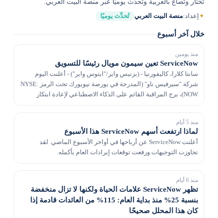
تُختار وتُصاغ بالعربية وتُحدَّث يوميًا عبر منصة البيت العربي.
✦
إعداد:
منصة البيت العربي
تُحدَّث يوميًا
خلال آخر أسبوع
منذ يومين
ServiceNow تعين سيمون مويال رئيسًا للتسويق
سانتا كلارا، كاليفورنيا - (بزنيس واير/"ايتوس واير") - أعلنت اليوم
شركة "سيرفيس ناو" (المدرجة في بورصة نيويورك تحت الرمز NYSE:
NOW)، برج المراقبة القائم على الذكاء الاصطناعي لإعادة ابتكار
الأعمال، عن تعيين سايمون مويال في...
منذ 5 أيام
لماذا ارتفعت أسهم ServiceNow هذا الأسبوع
أعلنت ServiceNow عن أرباحها في أواخر الأسبوع الماضي. لقد
تجاوزت التوجيهات ورفعت توقعات إيرادات العام بأكمله.
منذ 6 أيام
تظهر ServiceNow علامات الحياة ولكنها لا تزال منخفضة
بنسبة 25% منذ بداية العام: 115% من العائدات قادمة إذا
كان هذا المحلل صحيحًا