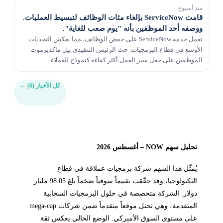
منذ أسبوع
قامت ServiceNow بإلغاء مئات الوظائف لتبسيط العمليات.
ووصفه أحد الموظفين بأنه "يوم صعب للغاية".
تعمل خدمة ServiceNow على خفض الوظائف، مما يعكس التحديات
الأوسع في قطاع البرمجيات. حث الرئيس التنفيذي بيل ماكديرموت
الموظفين على جعل سير العمل أكثر كفاءة كنموذج للعملاء.
كل الأخبار (6)
←
تحليل سهم NOW – أغسطس 2026
يُمثّل هذا السهم شركة برمجيات عملاقة في قطاع
التكنولوجيا، وقد حقّقت تقييماً سوقياً ضخماً بلغ 98.05 مليار
دولار. الشركة متخصصة في حلول البرمجيات السحابية
المتقدمة، وهي تحتل موقعاً متقدماً ضمن شركات mega-cap
على مستوى السوق الأميركي. الوضع الحالي يعكس ثقة