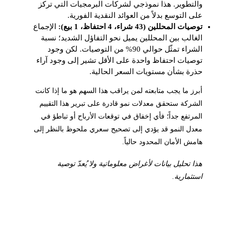
والتطوير. هذا نموذجي لشركات البرمجيات التي تركز
على التوسع بدلاً من العوائد النقدية الفورية.
توصيات المحللين (43 شراء، 4 احتفاظ، 1 بيع):
الإجماع
الغالب بين المحللين يميل نحو التفاؤل الشديد؛ نسبة
الشراء تمثّل حوالي 90% من التوصيات. لكن وجود
توصيات احتفاظ واحدة على الأقل تشير إلى وجود آراء
حذرة بشأن مستويات السعر الحالية.
أبرز ما يجب متابعته لمن يراقب هذا السهم هو ما إذا كانت
الشركة ستحقق معدلات نمو قادرة على تبرير هذا التقييم
المرتفع جداً؛ فأي إخفاق في توقعات الأرباح أو تباطؤ في
معدل النمو قد يؤدي إلى تصحيح سعري ملحوظ بالنظر إلى
هامش الأمان المحدود حالياً.
هذا تحليل بيانات لأغراض معلوماتية ولا يُعدّ توصية
استثمارية.