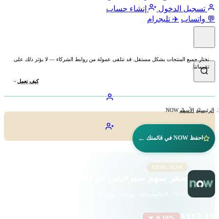
تسجيل الدخول
إنشاء حساب
💬 واتساب
✈️ تليجرام
نختار جميع المنتجات بشكل مستقل. قد نتلقى عمولة من روابط الشركاء — لا يؤثر ذلك على
تقييماتنا.
كيف نعمل
الرئيسية
الأسهم
NOW
←
احفظ NOW في قائمتك
NYSE: NOW
سعر سهم سيرفيس ناو (NOW)
NOW · التكنولوجيا · بورصة نيويورك
$117.19
▼ 0.10%