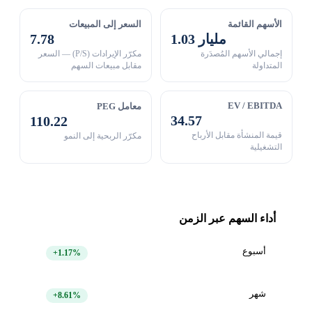
الأسهم القائمة
السعر إلى المبيعات
1.03 مليار
7.78
إجمالي الأسهم المُصدَرة
مكرّر الإيرادات (P/S) — السعر
المتداولة
مقابل مبيعات السهم
EV / EBITDA
معامل PEG
34.57
110.22
قيمة المنشأة مقابل الأرباح
مكرّر الربحية إلى النمو
التشغيلية
أداء السهم عبر الزمن
أسبوع
+1.17%
شهر
+8.61%