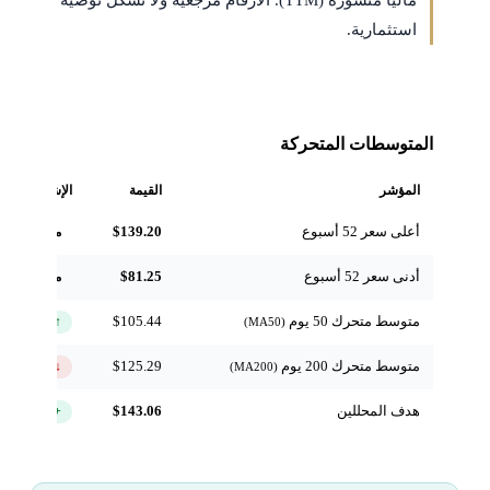
مالياً منشورة (TTM). الأرقام مرجعية ولا تشكّل توصية
استثمارية.
المتوسطات المتحركة
المؤشر
القيمة
الإشارة
أعلى سعر 52 أسبوع
$139.20
مرجعي
أدنى سعر 52 أسبوع
$81.25
مرجعي
متوسط متحرك 50 يوم
$105.44
↑ فوق
(MA50)
متوسط متحرك 200 يوم
$125.29
↓ تحت
(MA200)
هدف المحللين
$143.06
+22.1%