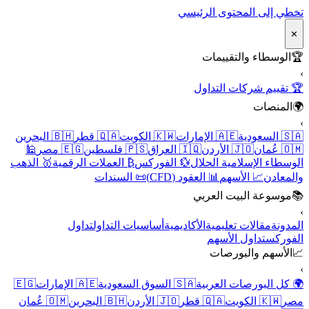
تخطي إلى المحتوى الرئيسي
✕
🏆
الوسطاء والتقييمات
›
🏆 تقييم شركات التداول
🌍
المنصات
›
🇸🇦 السعودية
🇦🇪 الإمارات
🇰🇼 الكويت
🇶🇦 قطر
🇧🇭 البحرين
🇴🇲 عُمان
🇯🇴 الأردن
🇮🇶 العراق
🇵🇸 فلسطين
🇪🇬 مصر
🕌
الوسطاء الإسلامية الحلال
💱 الفوركس
₿ العملات الرقمية
🥇 الذهب
والمعادن
📈 الأسهم
📊 العقود (CFD)
📜 السندات
📚
موسوعة البيت العربي
›
المدونة
مقالات تعليمية
الأكاديمية
أساسيات التداول
تداول
الفوركس
تداول الأسهم
📈
الأسهم والبورصات
›
🌍 كل البورصات العربية
🇸🇦 السوق السعودية
🇦🇪 الإمارات
🇪🇬
مصر
🇰🇼 الكويت
🇶🇦 قطر
🇯🇴 الأردن
🇧🇭 البحرين
🇴🇲 عُمان