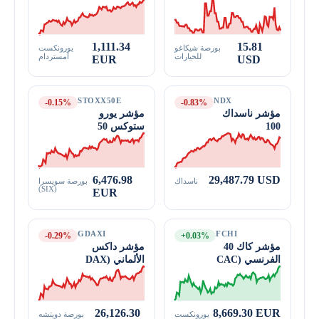
الخوف)
1,111.34
15.81
بورصة شيكاغو
يورونكست
للخيارات
أمستردام
EUR
USD
STOXX50E
NDX
-0.15%
-0.83%
مؤشر ناسداك
مؤشر يورو
100
ستوكس 50
6,476.98
29,487.79 USD
ناسداك
بورصة سويسرا
(SIX)
EUR
GDAXI
FCHI
-0.29%
+0.03%
مؤشر كاك 40
مؤشر داكس
الفرنسي (CAC
الألماني (DAX
40)
40)
26,126.30
8,669.30 EUR
يورونكست
بورصة دويتشه