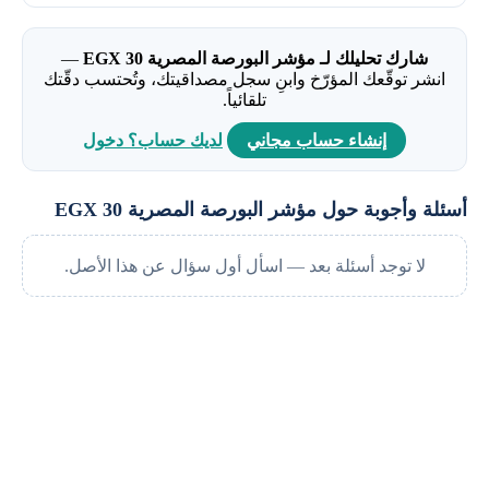
شارك تحليلك لـ مؤشر البورصة المصرية EGX 30
—
انشر توقّعك المؤرّخ وابنِ سجل مصداقيتك، وتُحتسب دقّتك
تلقائياً.
إنشاء حساب مجاني
لديك حساب؟ دخول
أسئلة وأجوبة حول مؤشر البورصة المصرية EGX 30
لا توجد أسئلة بعد — اسأل أول سؤال عن هذا الأصل.