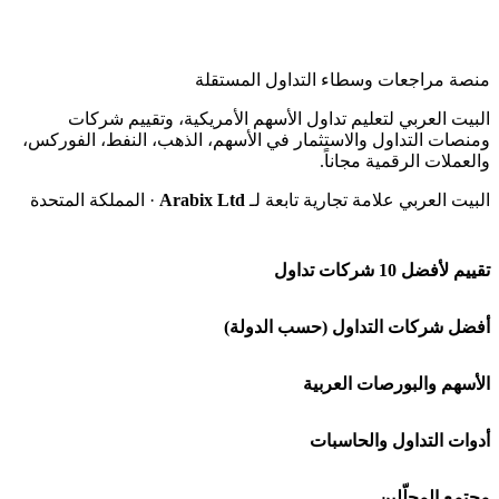
منصة مراجعات وسطاء التداول المستقلة
البيت العربي لتعليم تداول الأسهم الأمريكية، وتقييم شركات
ومنصات التداول والاستثمار في الأسهم، الذهب، النفط، الفوركس،
والعملات الرقمية مجاناً.
البيت العربي علامة تجارية تابعة لـ
Arabix Ltd
· المملكة المتحدة
تقييم لأفضل 10 شركات تداول
شركة Capital.com
أفضل شركات التداول (حسب الدولة)
افاتريد AvaTrade
شركات تداول في السعودية
الأسهم والبورصات العربية
اكسنس Exness
شركات تداول في الإمارات
🌍 كل البورصات العربية
أدوات التداول والحاسبات
منصة بينانس
شركات تداول في الكويت
🇸🇦 السوق السعودية
🕌 حاسبة الزكاة
مجتمع المحلّلين