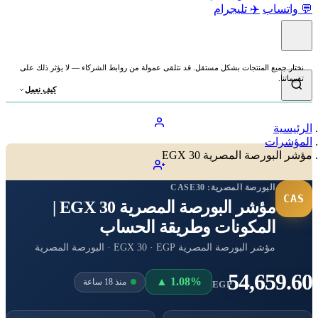
💬 واتساب
✈️ تليجرام
نختار جميع المنتجات بشكل مستقل. قد نتلقى عمولة من روابط الشركاء — لا يؤثر ذلك على
تقييماتنا.
كيف نعمل
الرئيسية
المؤشرات
مؤشر البورصة المصرية EGX 30
البورصة المصرية:
CASE30
CAS
مؤشر البورصة المصرية EGX 30 |
المكونات وطريقة الحساب
مؤشر البورصة المصرية EGX 30 · EGP · البورصة المصرية
54,659.60
▲ 1.08%
منذ 18 ساعة
EGP