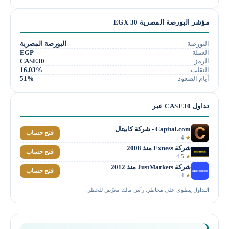
مؤشر البورصة المصرية EGX 30
البورصة
البورصة المصرية
العملة
EGP
الرمز
CASE30
التقلب
16.03%
أيام الصعود
51%
تداول CASE30 عبر
Capital.com - شركة كابيتال
فتح حساب
4
★
شركة Exness منذ 2008
فتح حساب
4.5
★
شركة JustMarkets منذ 2012
فتح حساب
4
★
التداول ينطوي على مخاطر. رأس مالك معرّض للخطر.