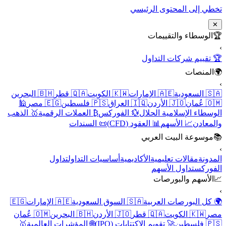
تخطي إلى المحتوى الرئيسي
✕
🏆
الوسطاء والتقييمات
›
🏆 تقييم شركات التداول
🌍
المنصات
›
🇸🇦 السعودية
🇦🇪 الإمارات
🇰🇼 الكويت
🇶🇦 قطر
🇧🇭 البحرين
🇴🇲 عُمان
🇯🇴 الأردن
🇮🇶 العراق
🇵🇸 فلسطين
🇪🇬 مصر
🕌
الوسطاء الإسلامية الحلال
💱 الفوركس
₿ العملات الرقمية
🥇 الذهب
والمعادن
📈 الأسهم
📊 العقود (CFD)
📜 السندات
📚
موسوعة البيت العربي
›
المدونة
مقالات تعليمية
الأكاديمية
أساسيات التداول
تداول
الفوركس
تداول الأسهم
📈
الأسهم والبورصات
›
🌍 كل البورصات العربية
🇸🇦 السوق السعودية
🇦🇪 الإمارات
🇪🇬
مصر
🇰🇼 الكويت
🇶🇦 قطر
🇯🇴 الأردن
🇧🇭 البحرين
🇴🇲 عُمان
🇵🇸 فلسطين
🚀 تقويم الاكتتابات (IPO)
🌐 المؤشرات العالمية
🥇