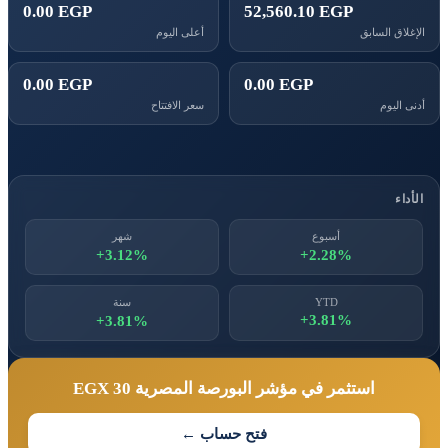
0.00 EGP
52,560.10 EGP
الإغلاق السابق
أعلى اليوم
0.00 EGP
0.00 EGP
أدنى اليوم
سعر الافتتاح
الأداء
أسبوع
شهر
+3.12%
+2.28%
YTD
سنة
+3.81%
+3.81%
استثمر في مؤشر البورصة المصرية EGX 30
فتح حساب ←