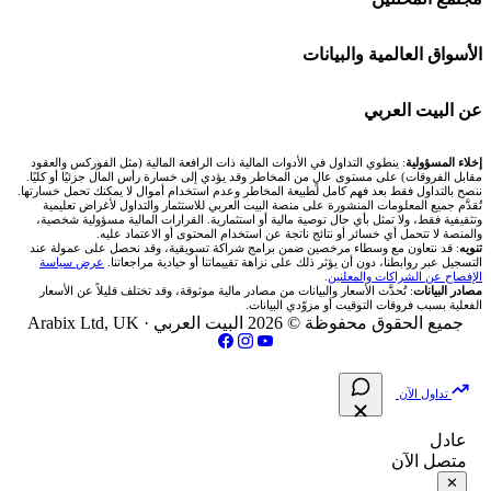
Bybit باي بت
شركات تداول في قطر
🇦🇪 أسواق الإمارات
💱 محول العملات
🧱 حائط المجتمع
الأسواق العالمية والبيانات
شركة Xm
شركات تداول في البحرين
🇪🇬 البورصة المصرية
🧮 حاسبة حجم اللوت
🏆 لوحة المحلّلين
🌐 المؤشرات العالمية
عن البيت العربي
شركة Okx
شركات تداول في عُمان
🇰🇼 بورصة الكويت
📊 حاسبة قيمة النقطة
✍️ اكتب تحليلك
🥇 سعر الذهب اليوم
من نحن
إخلاء المسؤولية
: ينطوي التداول في الأدوات المالية ذات الرافعة المالية (مثل الفوركس والعقود
مقابل الفروقات) على مستوى عالٍ من المخاطر وقد يؤدي إلى خسارة رأس المال جزئيًا أو كليًا.
ننصح بالتداول فقط بعد فهم كامل لطبيعة المخاطر وعدم استخدام أموال لا يمكنك تحمل خسارتها.
اكس تي بي XTB
شركات تداول في الأردن
🇶🇦 بورصة قطر
💰 حاسبة ربح الفوركس
تُقدَّم جميع المعلومات المنشورة على منصة البيت العربي للاستثمار والتداول لأغراض تعليمية
🥇 أسعار الذهب والمعادن
تواصل معنا
وتثقيفية فقط، ولا تمثل بأي حال توصية مالية أو استثمارية. القرارات المالية مسؤولية شخصية،
والمنصة لا تتحمل أي خسائر أو نتائج ناتجة عن استخدام المحتوى أو الاعتماد عليه.
انتراكتيف بروكرز IBKR
تنويه
: قد نتعاون مع وسطاء مرخصين ضمن برامج شراكة تسويقية، وقد نحصل على عمولة عند
شركات تداول في العراق
🇯🇴 بورصة عمّان
📌 حاسبة النقاط المحورية
التسجيل عبر روابطنا، دون أن يؤثر ذلك على نزاهة تقييماتنا أو حيادية مراجعاتنا.
عرض سياسة
💱 أسعار العملات والفوركس
فريق المؤلفين
الإفصاح عن الشراكات والمعلنين
.
مصادر البيانات
: تُحدَّث الأسعار والبيانات من مصادر مالية موثوقة، وقد تختلف قليلاً عن الأسعار
شركات تداول في فلسطين
الفعلية بسبب فروقات التوقيت أو مزوّدي البيانات.
🇧🇭 بورصة البحرين
📏 حاسبة حجم المركز
💵 سعر الريال السعودي في مصر
مقالات تعليمية
جميع الحقوق محفوظة © 2026 البيت العربي ·
Arabix Ltd, UK
شركات تداول في مصر
🇴🇲 بورصة مسقط
🔄 حاسبة تكلفة السواب
📅 المؤشرات الاقتصادية
سياسة تقييم الشركات
تداول الآن
🇵🇸 بورصة فلسطين
📈 حاسبة عائد التداول
شركات التداول النصابة
عادل
متصل الآن
فحص الأسهم الأمريكية الشرعي
📊 حاسبة الربح التراكمي
الإبلاغ عن شركة نصابة
✕