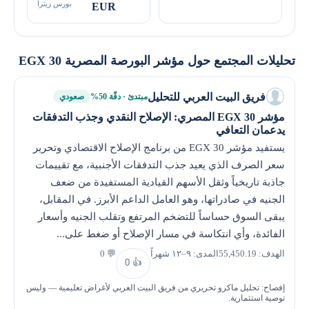
بورس زيترا
EUR
تحليلات المجتمع حول مؤشر البورصة المصرية EGX 30
فريق البيت العربي للتحليل
مبتدئ · دقّة 50%
صعودي
مؤشر EGX 30 المصري: الإصلاح النقدي وجذب التدفقات
يدعمان التعافي
يستفيد مؤشر EGX 30 من برنامج الإصلاح الاقتصادي وتحرير
سعر الصرف الذي يعيد جذب التدفقات الأجنبية، مع تقييمات
جاذبة تاريخياً وثقل الأسهم القيادية المستفيدة من ضعف
الجنيه في صادراتها، وهو العامل الداعم الأبرز. في المقابل،
يبقى السوق حساساً للتضخم المرتفع وتقلب الجنيه وأسعار
الفائدة، وأي انتكاسة في مسار الإصلاح أو ضغط على...
الهدف: 55,450.19
المدى: ٩–١٢ شهراً
💬 0
0
👍
إفصاح: تحليل ماكرو تحريري من فريق البيت العربي لأغراض تعليمية — وليس
توصية استثمارية.