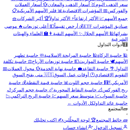
سعر الذهب اليوم
🥇 أسعار الذهب والمعادن
💱 أسعار العملات
والفوركس
📅 المؤشرات الاقتصادية
📊 فلتر الأسهم الأمريكية
📋
جميع الأسهم
📈 الأكثر ارتفاعاً
⚡ الأكثر تداولاً
🏆 أكبر الشركات
🧺
صناديق المؤشرات ETF
💰 أرخص تقييماً
💵 أعلى توزيعات
🔥 موصى
بشرائها
🕌 الأسهم الحلال
✨ الأسهم النقية
👨‍🏫 العلماء والهيئات
الشرعية
🧮
أدوات التداول
›
🕌 حاسبة الزكاة
🕌 حاسبة المرابحة الإسلامية
🧼 حاسبة تطهير
الأسهم
🕊️ حاسبة المواريث
💵 حاسبة توزيعات الأرباح
⚖️ حاسبة تكلفة
التداول
🌴 حاسبة التقاعد
💼 حاسبة نهاية الخدمة
💱 محول العملات
📅
التقويم الاقتصادي
🕐 أوقات عمل السوق
🇺🇸 متى يفتح السوق
الأمريكي؟
🧮 حاسبة حجم اللوت
📊 حاسبة قيمة النقطة
💰 حاسبة
ربح الفوركس
📐 حاسبة النقاط المحورية
📏 حاسبة حجم المركز
🌙
حاسبة السواب
📈 متوسط سعر السهم
💹 حاسبة الربح التراكمي
📉
حاسبة عائد التداول
كل الأدوات ←
🧱
المجتمع
›
🧱 حائط المجتمع
🏆 لوحة المحلّلين
✍️ اكتب تحليلك
تسجيل الدخول
إنشاء حساب