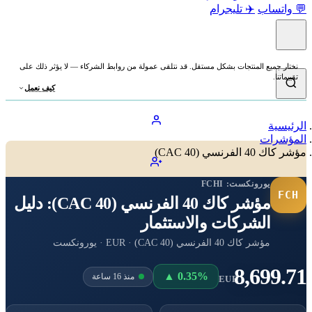
💬 واتساب
✈️ تليجرام
نختار جميع المنتجات بشكل مستقل. قد نتلقى عمولة من روابط الشركاء — لا يؤثر ذلك على
تقييماتنا.
كيف نعمل
الرئيسية
المؤشرات
مؤشر كاك 40 الفرنسي (CAC 40)
يورونكست:
FCHI
FCH
مؤشر كاك 40 الفرنسي (CAC 40): دليل
الشركات والاستثمار
مؤشر كاك 40 الفرنسي (CAC 40) · EUR · يورونكست
8,699.71
▲ 0.35%
منذ 16 ساعة
EUR