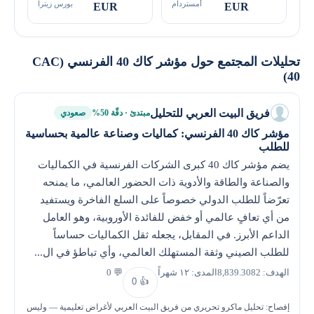
أمستردام
بورس زيترا
EUR
EUR
تحليلات المجتمع حول مؤشر كاك 40 الفرنسي (CAC
40)
فريق البيت العربي للتحليل
مبتدئ · دقّة 50%
صعودي
مؤشر كاك 40 الفرنسي: كماليات وصناعة عالمية بحساسية
للطلب
يضم مؤشر كاك 40 كبرى الشركات الفرنسية في الكماليات
والصناعة والطاقة والأدوية ذات الحضور العالمي، ما يمنحه
تعرّضاً للطلب الدولي خصوصاً على السلع الفاخرة ويستفيد
من أي تعافٍ عالمي أو خفض للفائدة الأوروبية، وهو العامل
الداعم الأبرز. في المقابل، يجعله ثقل الكماليات حساساً
للطلب الصيني وثقة المستهلك العالمي، وأي تباطؤ في ال...
الهدف: 8,839.3082
المدى: ١٢ شهراً
💬 0
0
👍
إفصاح: تحليل ماكرو تحريري من فريق البيت العربي لأغراض تعليمية — وليس