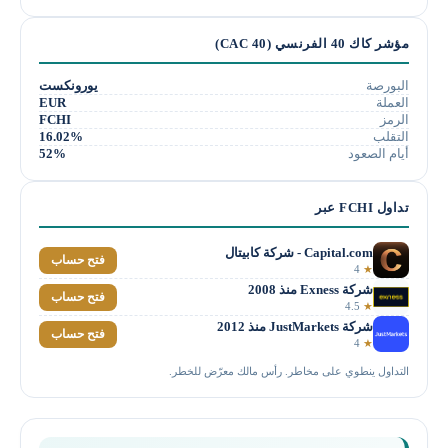
مؤشر كاك 40 الفرنسي (CAC 40)
البورصة
يورونكست
العملة
EUR
الرمز
FCHI
التقلب
16.02%
أيام الصعود
52%
تداول FCHI عبر
Capital.com - شركة كابيتال
فتح حساب
4
★
شركة Exness منذ 2008
فتح حساب
4.5
★
شركة JustMarkets منذ 2012
فتح حساب
4
★
التداول ينطوي على مخاطر. رأس مالك معرّض للخطر.