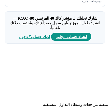
توصية استثمارية.
شارك تحليلك لـ مؤشر كاك 40 الفرنسي (CAC 40)
—
انشر توقّعك المؤرّخ وابنِ سجل مصداقيتك، وتُحتسب دقّتك
تلقائياً.
إنشاء حساب مجاني
لديك حساب؟ دخول
منصة مراجعات وسطاء التداول المستقلة