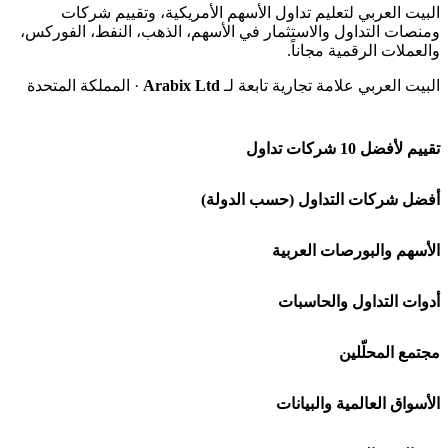
البيت العربي لتعليم تداول الأسهم الأمريكية، وتقييم شركات
ومنصات التداول والاستثمار في الأسهم، الذهب، النفط، الفوركس،
والعملات الرقمية مجاناً.
البيت العربي علامة تجارية تابعة لـ
Arabix Ltd
· المملكة المتحدة
تقييم لأفضل 10 شركات تداول
شركة Capital.com
أفضل شركات التداول (حسب الدولة)
افاتريد AvaTrade
شركات تداول في السعودية
الأسهم والبورصات العربية
اكسنس Exness
شركات تداول في الإمارات
🌍 كل البورصات العربية
أدوات التداول والحاسبات
منصة بينانس
شركات تداول في الكويت
🇸🇦 السوق السعودية
🕌 حاسبة الزكاة
مجتمع المحلّلين
Bybit باي بت
شركات تداول في قطر
🇦🇪 أسواق الإمارات
💱 محول العملات
🧱 حائط المجتمع
الأسواق العالمية والبيانات
شركة Xm
شركات تداول في البحرين
🇪🇬 البورصة المصرية
🧮 حاسبة حجم اللوت