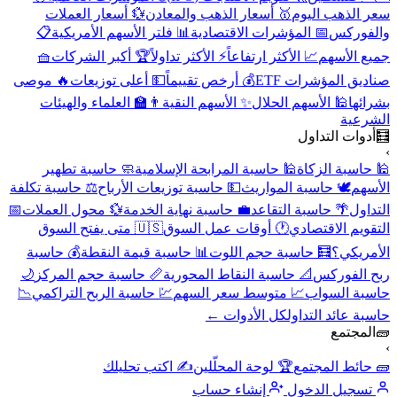
سعر الذهب اليوم
🥇 أسعار الذهب والمعادن
💱 أسعار العملات
والفوركس
📅 المؤشرات الاقتصادية
📊 فلتر الأسهم الأمريكية
📋
جميع الأسهم
📈 الأكثر ارتفاعاً
⚡ الأكثر تداولاً
🏆 أكبر الشركات
🧺
صناديق المؤشرات ETF
💰 أرخص تقييماً
💵 أعلى توزيعات
🔥 موصى
بشرائها
🕌 الأسهم الحلال
✨ الأسهم النقية
👨‍🏫 العلماء والهيئات
الشرعية
🧮
أدوات التداول
›
🕌 حاسبة الزكاة
🕌 حاسبة المرابحة الإسلامية
🧼 حاسبة تطهير
الأسهم
🕊️ حاسبة المواريث
💵 حاسبة توزيعات الأرباح
⚖️ حاسبة تكلفة
التداول
🌴 حاسبة التقاعد
💼 حاسبة نهاية الخدمة
💱 محول العملات
📅
التقويم الاقتصادي
🕐 أوقات عمل السوق
🇺🇸 متى يفتح السوق
الأمريكي؟
🧮 حاسبة حجم اللوت
📊 حاسبة قيمة النقطة
💰 حاسبة
ربح الفوركس
📐 حاسبة النقاط المحورية
📏 حاسبة حجم المركز
🌙
حاسبة السواب
📈 متوسط سعر السهم
💹 حاسبة الربح التراكمي
📉
حاسبة عائد التداول
كل الأدوات ←
🧱
المجتمع
›
🧱 حائط المجتمع
🏆 لوحة المحلّلين
✍️ اكتب تحليلك
تسجيل الدخول
إنشاء حساب