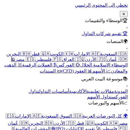
تخطي إلى المحتوى الرئيسي
✕
🏆
الوسطاء والتقييمات
›
🏆 تقييم شركات التداول
🌍
المنصات
›
🇸🇦 السعودية
🇦🇪 الإمارات
🇰🇼 الكويت
🇶🇦 قطر
🇧🇭 البحرين
🇴🇲 عُمان
🇯🇴 الأردن
🇮🇶 العراق
🇵🇸 فلسطين
🇪🇬 مصر
🕌
الوسطاء الإسلامية الحلال
💱 الفوركس
₿ العملات الرقمية
🥇 الذهب
والمعادن
📈 الأسهم
📊 العقود (CFD)
📜 السندات
📚
موسوعة البيت العربي
›
المدونة
مقالات تعليمية
الأكاديمية
أساسيات التداول
تداول
الفوركس
تداول الأسهم
📈
الأسهم والبورصات
›
🌍 كل البورصات العربية
🇸🇦 السوق السعودية
🇦🇪 الإمارات
🇪🇬
مصر
🇰🇼 الكويت
🇶🇦 قطر
🇯🇴 الأردن
🇧🇭 البحرين
🇴🇲 عُمان
🇵🇸 فلسطين
🚀 تقويم الاكتتابات (IPO)
🌐 المؤشرات العالمية
🥇