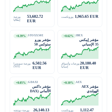
53,682.72
1,965.65 EUR
يورونكست
بورصة
إيطاليا
EUR
STOXX50E
IBEX
+0.39%
+0.62%
مؤشر إيبكس
مؤشر يورو
35 الإسباني
ستوكس 50
6,502.56
20,180.40
بورصات وأسواق
بورصة سويسرا
(SIX)
إسبانيا
EUR
EUR
GDAXI
AEX
+0.05%
+0.10%
مؤشر AEX
مؤشر داكس
الهولندي
الألماني (DAX
40)
26,140.13
1,112.47
يورونكست
بورصة دويتشه