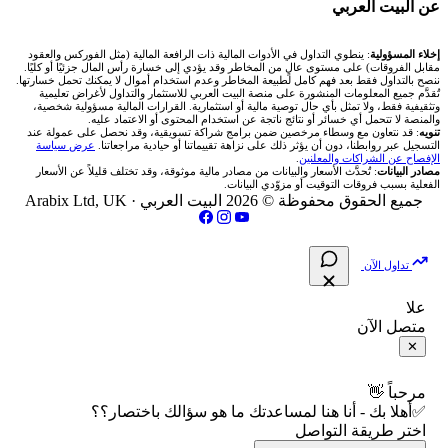
🏆 لوحة المحلّلين
🌐 المؤشرات العالمية
عن البيت العربي
شركة Okx
شركات تداول في عُمان
🇰🇼 بورصة الكويت
📊 حاسبة قيمة النقطة
✍️ اكتب تحليلك
🥇 سعر الذهب اليوم
من نحن
إخلاء المسؤولية
: ينطوي التداول في الأدوات المالية ذات الرافعة المالية (مثل الفوركس والعقود
مقابل الفروقات) على مستوى عالٍ من المخاطر وقد يؤدي إلى خسارة رأس المال جزئيًا أو كليًا.
ننصح بالتداول فقط بعد فهم كامل لطبيعة المخاطر وعدم استخدام أموال لا يمكنك تحمل خسارتها.
اكس تي بي XTB
شركات تداول في الأردن
🇶🇦 بورصة قطر
💰 حاسبة ربح الفوركس
تُقدَّم جميع المعلومات المنشورة على منصة البيت العربي للاستثمار والتداول لأغراض تعليمية
🥇 أسعار الذهب والمعادن
تواصل معنا
وتثقيفية فقط، ولا تمثل بأي حال توصية مالية أو استثمارية. القرارات المالية مسؤولية شخصية،
والمنصة لا تتحمل أي خسائر أو نتائج ناتجة عن استخدام المحتوى أو الاعتماد عليه.
انتراكتيف بروكرز IBKR
تنويه
: قد نتعاون مع وسطاء مرخصين ضمن برامج شراكة تسويقية، وقد نحصل على عمولة عند
شركات تداول في العراق
🇯🇴 بورصة عمّان
📌 حاسبة النقاط المحورية
التسجيل عبر روابطنا، دون أن يؤثر ذلك على نزاهة تقييماتنا أو حيادية مراجعاتنا.
عرض سياسة
💱 أسعار العملات والفوركس
فريق المؤلفين
الإفصاح عن الشراكات والمعلنين
.
مصادر البيانات
: تُحدَّث الأسعار والبيانات من مصادر مالية موثوقة، وقد تختلف قليلاً عن الأسعار
شركات تداول في فلسطين
الفعلية بسبب فروقات التوقيت أو مزوّدي البيانات.
🇧🇭 بورصة البحرين
📏 حاسبة حجم المركز
💵 سعر الريال السعودي في مصر
مقالات تعليمية
جميع الحقوق محفوظة © 2026 البيت العربي ·
Arabix Ltd, UK
شركات تداول في مصر
🇴🇲 بورصة مسقط
🔄 حاسبة تكلفة السواب
📅 المؤشرات الاقتصادية
سياسة تقييم الشركات
تداول الآن
🇵🇸 بورصة فلسطين
📈 حاسبة عائد التداول
شركات التداول النصابة
علا
متصل الآن
فلتر الأسهم الشرعي
📊 حاسبة الربح التراكمي
الإبلاغ عن شركة نصابة
✕
📋 جميع الأسهم
🧮 حاسبة متوسط سعر السهم
شروط الاستخدام
مرحباً 👋
✅أهلا بك - أنا هنا لمساعدتك ما هو سؤالك باختصار؟؟
🕌 الأسهم الحلال
اختر طريقة التواصل
📅 التقويم الاقتصادي
سياسة الخصوصية