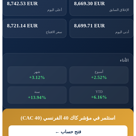
8,742.53 EUR
8,669.30 EUR
الإغلاق السابق
أعلى اليوم
8,721.14 EUR
8,699.71 EUR
أدنى اليوم
سعر الافتتاح
الأداء
أسبوع
شهر
+3.12%
+2.52%
YTD
سنة
+6.16%
+13.94%
استثمر في مؤشر كاك 40 الفرنسي (CAC 40)
فتح حساب ←