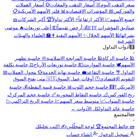
سعر الذهب اليوم
🥇 أسعار الذهب والمعادن
💱 أسعار العملات
والفوركس
📅 المؤشرات الاقتصادية
📊 فلتر الأسهم الأمريكية
📋
جميع الأسهم
📈 الأكثر ارتفاعاً
⚡ الأكثر تداولاً
🏆 أكبر الشركات
🧺
صناديق المؤشرات ETF
💰 أرخص تقييماً
💵 أعلى توزيعات
🔥 موصى
بشرائها
🕌 الأسهم الحلال
✨ الأسهم النقية
👨‍🏫 العلماء والهيئات
الشرعية
🧮
أدوات التداول
›
🕌 حاسبة الزكاة
🕌 حاسبة المرابحة الإسلامية
🧼 حاسبة تطهير
الأسهم
🕊️ حاسبة المواريث
💵 حاسبة توزيعات الأرباح
⚖️ حاسبة تكلفة
التداول
🌴 حاسبة التقاعد
💼 حاسبة نهاية الخدمة
💱 محول العملات
📅
التقويم الاقتصادي
🕐 أوقات عمل السوق
🇺🇸 متى يفتح السوق
الأمريكي؟
🧮 حاسبة حجم اللوت
📊 حاسبة قيمة النقطة
💰 حاسبة
ربح الفوركس
📐 حاسبة النقاط المحورية
📏 حاسبة حجم المركز
🌙
حاسبة السواب
📈 متوسط سعر السهم
💹 حاسبة الربح التراكمي
📉
حاسبة عائد التداول
كل الأدوات ←
🧱
المجتمع
›
🧱 حائط المجتمع
🏆 لوحة المحلّلين
✍️ اكتب تحليلك
تسجيل الدخول
إنشاء حساب