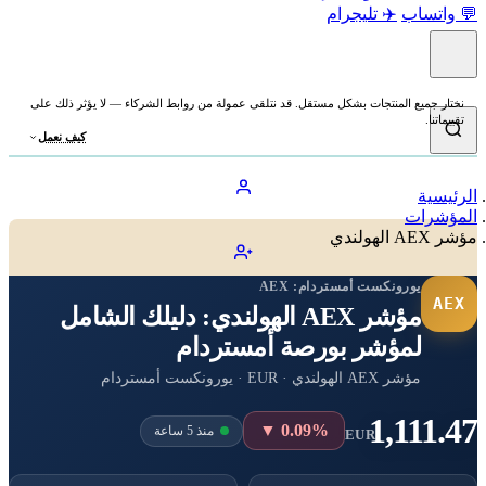
💬 واتساب
✈️ تليجرام
نختار جميع المنتجات بشكل مستقل. قد نتلقى عمولة من روابط الشركاء — لا يؤثر ذلك على
تقييماتنا.
كيف نعمل
الرئيسية
المؤشرات
مؤشر AEX الهولندي
يورونكست أمستردام:
AEX
AEX
مؤشر AEX الهولندي: دليلك الشامل
لمؤشر بورصة أمستردام
مؤشر AEX الهولندي · EUR · يورونكست أمستردام
1,111.47
▼ 0.09%
منذ 5 ساعة
EUR