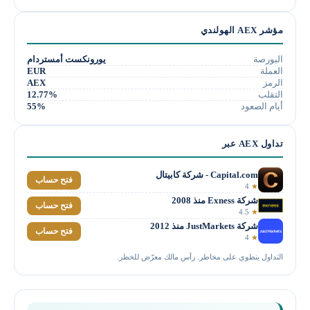
مؤشر AEX الهولندي
البورصة
يورونكست أمستردام
العملة
EUR
الرمز
AEX
التقلب
12.77%
أيام الصعود
55%
تداول AEX عبر
Capital.com - شركة كابيتال
فتح حساب
4
★
شركة Exness منذ 2008
فتح حساب
4.5
★
شركة JustMarkets منذ 2012
فتح حساب
4
★
التداول ينطوي على مخاطر. رأس مالك معرّض للخطر.