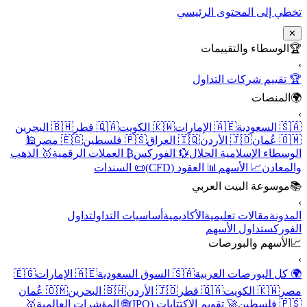
تخطي إلى المحتوى الرئيسي
✕
🏆
الوسطاء والتقييمات
›
🏆 تقييم شركات التداول
🌍
المنصات
›
🇸🇦 السعودية
🇦🇪 الإمارات
🇰🇼 الكويت
🇶🇦 قطر
🇧🇭 البحرين
🇴🇲 عُمان
🇯🇴 الأردن
🇮🇶 العراق
🇵🇸 فلسطين
🇪🇬 مصر
🕌
الوسطاء الإسلامية الحلال
💱 الفوركس
₿ العملات الرقمية
🥇 الذهب
والمعادن
📈 الأسهم
📊 العقود (CFD)
📜 السندات
📚
موسوعة البيت العربي
›
المدونة
مقالات تعليمية
الأكاديمية
أساسيات التداول
تداول
الفوركس
تداول الأسهم
📈
الأسهم والبورصات
›
🌍 كل البورصات العربية
🇸🇦 السوق السعودية
🇦🇪 الإمارات
🇪🇬
مصر
🇰🇼 الكويت
🇶🇦 قطر
🇯🇴 الأردن
🇧🇭 البحرين
🇴🇲 عُمان
🇵🇸 فلسطين
🚀 تقويم الاكتتابات (IPO)
🌐 المؤشرات العالمية
🥇