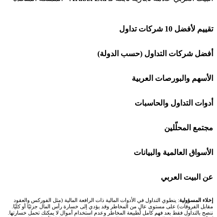
تقييم لأفضل 10 شركات تداول
شركة Capital.com
أفضل شركات التداول (حسب الدولة)
افاتريد AvaTrade
شركات تداول في السعودية
الأسهم والبورصات العربية
اكسنس Exness
شركات تداول في الإمارات
🌍 كل البورصات العربية
أدوات التداول والحاسبات
منصة بينانس
شركات تداول في الكويت
🇸🇦 السوق السعودية
🕌 حاسبة الزكاة
مجتمع المحلّلين
Bybit باي بت
شركات تداول في قطر
🇦🇪 أسواق الإمارات
💱 محول العملات
🧱 حائط المجتمع
الأسواق العالمية والبيانات
شركة Xm
شركات تداول في البحرين
🇪🇬 البورصة المصرية
🧮 حاسبة حجم اللوت
🏆 لوحة المحلّلين
🌐 المؤشرات العالمية
عن البيت العربي
شركة Okx
شركات تداول في عُمان
🇰🇼 بورصة الكويت
📊 حاسبة قيمة النقطة
✍️ اكتب تحليلك
🥇 سعر الذهب اليوم
من نحن
إخلاء المسؤولية
: ينطوي التداول في الأدوات المالية ذات الرافعة المالية (مثل الفوركس والعقود
مقابل الفروقات) على مستوى عالٍ من المخاطر وقد يؤدي إلى خسارة رأس المال جزئيًا أو كليًا.
ننصح بالتداول فقط بعد فهم كامل لطبيعة المخاطر وعدم استخدام أموال لا يمكنك تحمل خسارتها.
اكس تي بي XTB