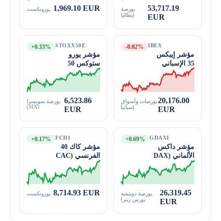
1,969.10 EUR
53,717.19
بورصة
يورونكست
إيطاليا
EUR
STOXX50E
IBEX
+0.33%
-0.02%
مؤشر إيبكس
مؤشر يورو
35 الإسباني
ستوكس 50
6,523.86
20,176.00
بورصات وأسواق
بورصة سويسرا
(SIX)
إسبانيا
EUR
EUR
FCHI
GDAXI
+0.17%
+0.69%
مؤشر داكس
مؤشر كاك 40
الألماني (DAX
الفرنسي (CAC
40)
40)
8,714.93 EUR
26,319.45
بورصة دويتشه
يورونكست
بورس زيترا
EUR