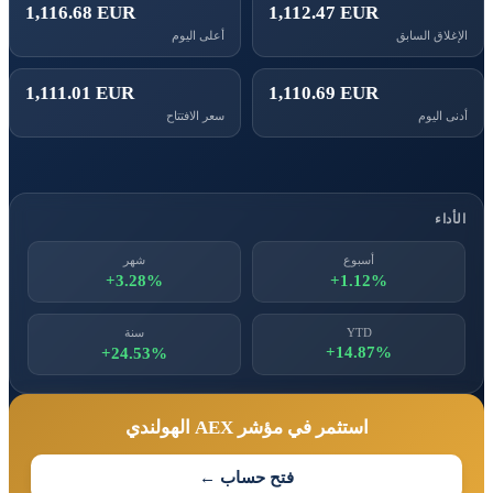
1,116.68 EUR
1,112.47 EUR
الإغلاق السابق
أعلى اليوم
1,111.01 EUR
1,110.69 EUR
أدنى اليوم
سعر الافتتاح
الأداء
أسبوع
شهر
+3.28%
+1.12%
YTD
سنة
+14.87%
+24.53%
استثمر في مؤشر AEX الهولندي
فتح حساب ←