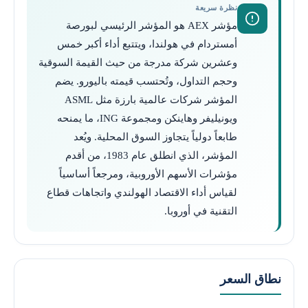
نظرة سريعة
مؤشر AEX هو المؤشر الرئيسي لبورصة
أمستردام في هولندا، ويتتبع أداء أكبر خمس
وعشرين شركة مدرجة من حيث القيمة السوقية
وحجم التداول، وتُحتسب قيمته باليورو. يضم
المؤشر شركات عالمية بارزة مثل ASML
ويونيليفر وهاينكن ومجموعة ING، ما يمنحه
طابعاً دولياً يتجاوز السوق المحلية. ويُعد
المؤشر، الذي انطلق عام 1983، من أقدم
مؤشرات الأسهم الأوروبية، ومرجعاً أساسياً
لقياس أداء الاقتصاد الهولندي واتجاهات قطاع
التقنية في أوروبا.
نطاق السعر