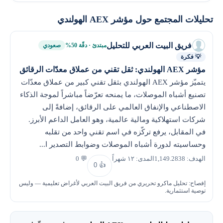
تحليلات المجتمع حول مؤشر AEX الهولندي
فريق البيت العربي للتحليل
مبتدئ · دقّة 50%
صعودي
💡 فكرة
مؤشر AEX الهولندي: ثقل تقني من عملاق معدّات الرقائق
يتميّز مؤشر AEX الهولندي بثقل تقني كبير من عملاق معدّات
تصنيع أشباه الموصلات، ما يمنحه تعرّضاً مباشراً لموجة الذكاء
الاصطناعي والإنفاق العالمي على الرقائق، إضافةً إلى
شركات استهلاكية ومالية عالمية، وهو العامل الداعم الأبرز.
في المقابل، يرفع تركّزه في اسم تقني واحد من تقلبه
وحساسيته لدورة أشباه الموصلات وضوابط التصدير ا...
الهدف: 1,149.2838
المدى: ١٢ شهراً
💬 0
0
👍
إفصاح: تحليل ماكرو تحريري من فريق البيت العربي لأغراض تعليمية — وليس
توصية استثمارية.