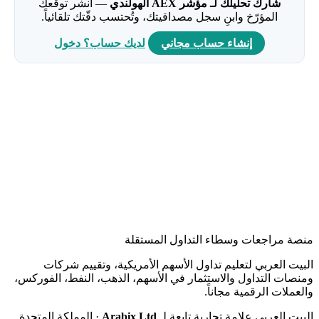
شارك تحليلك لـ مؤشر AEX الهولندي
— انشر توقّعك
المؤرّخ وابنِ سجل مصداقيتك، وتُحتسب دقّتك تلقائياً.
إنشاء حساب مجاني
لديك حساب؟ دخول
منصة مراجعات وسطاء التداول المستقلة
البيت العربي لتعليم تداول الأسهم الأمريكية، وتقييم شركات
ومنصات التداول والاستثمار في الأسهم، الذهب، النفط، الفوركس،
والعملات الرقمية مجاناً.
البيت العربي علامة تجارية تابعة لـ
Arabix Ltd
· المملكة المتحدة