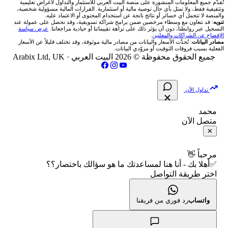
شركات تداول في الأردن
🇶🇦 بورصة قطر
💰 حاسبة ربح الفوركس
تُقدَّم جميع المعلومات المنشورة على منصة البيت العربي للاستثمار والتداول لأغراض تعليمية
🥇 أسعار الذهب والمعادن
تواصل معنا
وتثقيفية فقط، ولا تمثل بأي حال توصية مالية أو استثمارية. القرارات المالية مسؤولية شخصية،
والمنصة لا تتحمل أي خسائر أو نتائج ناتجة عن استخدام المحتوى أو الاعتماد عليه.
انتراكتيف بروكرز IBKR
تنويه
: قد نتعاون مع وسطاء مرخصين ضمن برامج شراكة تسويقية، وقد نحصل على عمولة عند
شركات تداول في العراق
🇯🇴 بورصة عمّان
📌 حاسبة النقاط المحورية
التسجيل عبر روابطنا، دون أن يؤثر ذلك على نزاهة تقييماتنا أو حيادية مراجعاتنا.
عرض سياسة
💱 أسعار العملات والفوركس
فريق المؤلفين
الإفصاح عن الشراكات والمعلنين
.
مصادر البيانات
: تُحدَّث الأسعار والبيانات من مصادر مالية موثوقة، وقد تختلف قليلاً عن الأسعار
شركات تداول في فلسطين
الفعلية بسبب فروقات التوقيت أو مزوّدي البيانات.
🇧🇭 بورصة البحرين
📏 حاسبة حجم المركز
💵 سعر الريال السعودي في مصر
مقالات تعليمية
جميع الحقوق محفوظة © 2026 البيت العربي ·
Arabix Ltd, UK
شركات تداول في مصر
🇴🇲 بورصة مسقط
🔄 حاسبة تكلفة السواب
📅 المؤشرات الاقتصادية
سياسة تقييم الشركات
تداول الآن
🇵🇸 بورصة فلسطين
📈 حاسبة عائد التداول
شركات التداول النصابة
محمد
متصل الآن
فلتر الأسهم الشرعي
📊 حاسبة الربح التراكمي
الإبلاغ عن شركة نصابة
✕
📋 جميع الأسهم
🧮 حاسبة متوسط سعر السهم
شروط الاستخدام
مرحباً 👋
✅أهلا بك - أنا هنا لمساعدتك ما هو سؤالك باختصار؟؟
🕌 الأسهم الحلال
اختر طريقة التواصل
📅 التقويم الاقتصادي
سياسة الخصوصية
👨‍🏫 العلماء والهيئات الشرعية
🕐 أوقات عمل السوق
واتساب
رد فوري من فريقنا
🇺🇸 متى يفتح السوق الأمريكي؟