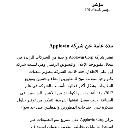
مؤشر
مؤشر ناسداك 100
نبذة عامة عن شركة Applovin
تعتبر شركة Applovin Corp واحدة من الشركات الرائدة في
مجال تكنولوجيا الإعلان والتسويق الرقمي وهي ليست
شركة
آبل
على الاطلاق. فقد قامت الشركة بتطوير منصات
تكنولوجيا متقدمة تتيح للمطورين إنشاء وتحسين وتوزيع
التطبيقات بشكل أكثر فعالية. تأسست الشركة في عام
2012، وقد أثبتت نفسها كواحدة من اللاعبين الرئيسيين في
الصناعة، حيث بفضل تقنيتها الفريدة، تتمكن من توفير حلول
مبتكرة تلبي احتياجات المطورين والمعلنين على حد سواء.
تركز Applovin Corp على تسريع نمو التطبيقات عبر
استخدامها بيانات تحليلية متقدمة وتقنيات استهداف