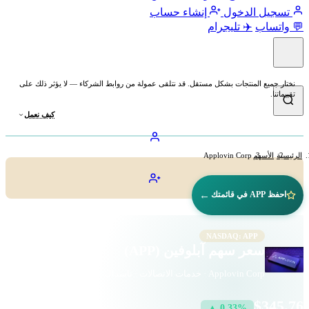
تسجيل الدخول
إنشاء حساب
💬 واتساب
✈️ تليجرام
نختار جميع المنتجات بشكل مستقل. قد نتلقى عمولة من روابط الشركاء — لا يؤثر ذلك على
تقييماتنا.
كيف نعمل
الرئيسية
الأسهم
Applovin Corp
←
احفظ APP في قائمتك
NASDAQ: APP
سعر سهم آبلوفين (APP)
Applovin Corp · خدمات الاتصالات · ناسداك
$345.76
▲ 0.33%