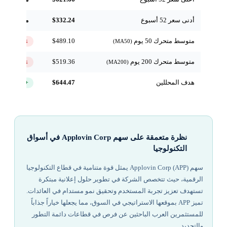
أدنى سعر 52 أسبوع
$332.24
مرجعي
متوسط متحرك 50 يوم
$489.10
↓ تحت
(MA50)
متوسط متحرك 200 يوم
$519.36
↓ تحت
(MA200)
هدف المحللين
$644.47
+86.4%
نظرة متعمقة على سهم Applovin Corp في أسواق
التكنولوجيا
سهم Applovin Corp (APP) يمثل قوة متنامية في قطاع التكنولوجيا
الرقمية، حيث تتخصص الشركة في تطوير حلول إعلانية مبتكرة
تستهدف تعزيز تجربة المستخدم وتحقيق نمو مستدام في العائدات.
تميز APP بموقعها الاستراتيجي في السوق، مما يجعلها خياراً جذاباً
للمستثمرين العرب الباحثين عن فرص في قطاعات دائمة التطور
والتجديد.