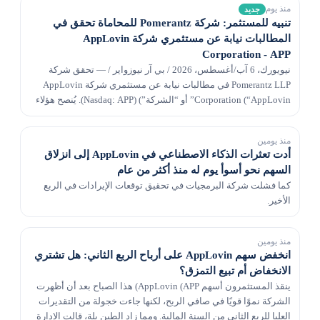
منذ يوم
جديد
تنبيه للمستثمر: شركة Pomerantz للمحاماة تحقق في
المطالبات نيابة عن مستثمري شركة AppLovin
Corporation - APP
نيويورك، 6 آب/أغسطس، 2026 / بي آر نيوزواير / — تحقق شركة
Pomerantz LLP في مطالبات نيابة عن مستثمري شركة AppLovin
Corporation (“AppLovin” أو “الشركة”) (Nasdaq: APP). يُنصح هؤلاء
المستثمرين بالاتصال بدانييل بيتون على newac...
منذ يومين
أدت تعثرات الذكاء الاصطناعي في AppLovin إلى انزلاق
السهم نحو أسوأ يوم له منذ أكثر من عام
كما فشلت شركة البرمجيات في تحقيق توقعات الإيرادات في الربع
الأخير.
منذ يومين
انخفض سهم AppLovin على أرباح الربع الثاني: هل تشتري
الانخفاض أم تبيع التمزق؟
ينقذ المستثمرون أسهم AppLovin (APP) هذا الصباح بعد أن أظهرت
الشركة نموًا قويًا في صافي الربح، لكنها جاءت خجولة من التقديرات
العليا للربع الثاني من السنة المالية. ومما زاد الطين بلة، قالت الإدارة