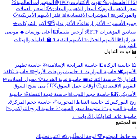
🇵🇸 فلسطين
🚀 تقويم الاكتتابات (IPO)
🌐 المؤشرات العالمية
🥇
سعر الذهب اليوم
🥇 أسعار الذهب والمعادن
💱 أسعار العملات
والفوركس
📅 المؤشرات الاقتصادية
📊 فلتر الأسهم الأمريكية
📋
جميع الأسهم
📈 الأكثر ارتفاعاً
⚡ الأكثر تداولاً
🏆 أكبر الشركات
🧺
صناديق المؤشرات ETF
💰 أرخص تقييماً
💵 أعلى توزيعات
🔥 موصى
بشرائها
🕌 الأسهم الحلال
✨ الأسهم النقية
👨‍🏫 العلماء والهيئات
الشرعية
🧮
أدوات التداول
›
🕌 حاسبة الزكاة
🕌 حاسبة المرابحة الإسلامية
🧼 حاسبة تطهير
الأسهم
🕊️ حاسبة المواريث
💵 حاسبة توزيعات الأرباح
⚖️ حاسبة تكلفة
التداول
🌴 حاسبة التقاعد
💼 حاسبة نهاية الخدمة
💱 محول العملات
📅
التقويم الاقتصادي
🕐 أوقات عمل السوق
🇺🇸 متى يفتح السوق
الأمريكي؟
🧮 حاسبة حجم اللوت
📊 حاسبة قيمة النقطة
💰 حاسبة
ربح الفوركس
📐 حاسبة النقاط المحورية
📏 حاسبة حجم المركز
🌙
حاسبة السواب
📈 متوسط سعر السهم
💹 حاسبة الربح التراكمي
📉
حاسبة عائد التداول
كل الأدوات ←
🧱
المجتمع
›
🧱 حائط المجتمع
🏆 لوحة المحلّلين
✍️ اكتب تحليلك