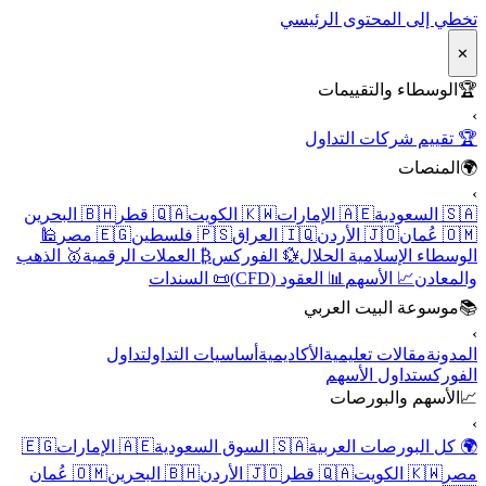
تخطي إلى المحتوى الرئيسي
✕
🏆
الوسطاء والتقييمات
›
🏆 تقييم شركات التداول
🌍
المنصات
›
🇸🇦 السعودية
🇦🇪 الإمارات
🇰🇼 الكويت
🇶🇦 قطر
🇧🇭 البحرين
🇴🇲 عُمان
🇯🇴 الأردن
🇮🇶 العراق
🇵🇸 فلسطين
🇪🇬 مصر
🕌
الوسطاء الإسلامية الحلال
💱 الفوركس
₿ العملات الرقمية
🥇 الذهب
والمعادن
📈 الأسهم
📊 العقود (CFD)
📜 السندات
📚
موسوعة البيت العربي
›
المدونة
مقالات تعليمية
الأكاديمية
أساسيات التداول
تداول
الفوركس
تداول الأسهم
📈
الأسهم والبورصات
›
🌍 كل البورصات العربية
🇸🇦 السوق السعودية
🇦🇪 الإمارات
🇪🇬
مصر
🇰🇼 الكويت
🇶🇦 قطر
🇯🇴 الأردن
🇧🇭 البحرين
🇴🇲 عُمان