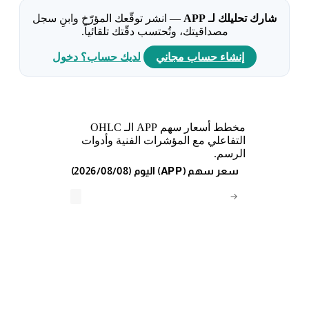
شارك تحليلك لـ APP
— انشر توقّعك المؤرّخ وابنِ سجل
مصداقيتك، وتُحتسب دقّتك تلقائياً.
إنشاء حساب مجاني
لديك حساب؟ دخول
مخطط أسعار سهم APP الـ OHLC
التفاعلي مع المؤشرات الفنية وأدوات
الرسم.
(2026/08/08) اليوم (APP) سعر سهم
→