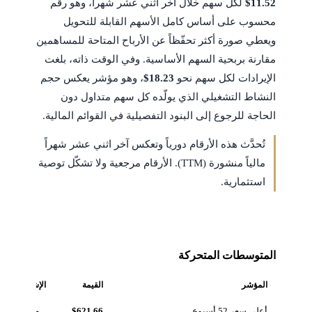
$11.52
لكل سهم خلال آخر اثني عشر شهراً، وهو رقم
محسوب على أساس كامل الأسهم القابلة للتحويل
ويعطي صورة أكثر تحفّظاً عن الأرباح المتاحة للمساهمين
مقارنة بربحية السهم الأساسية. وفي الوقت ذاته، بلغت
الإيرادات لكل سهم نحو
$18.23
، وهو مؤشر يعكس حجم
النشاط التشغيلي الذي يولّده كل سهم متداول دون
الحاجة للرجوع إلى البنود التفصيلية في القوائم المالية.
تُحدَّث هذه الأرقام دورياً وتعكس آخر اثني عشر شهراً
مالياً منشورة (TTM). الأرقام مرجعية ولا تشكّل توصية
استثمارية.
المتوسطات المتحركة
المؤشر
القيمة
الإشارة
أعلى سعر 52 أسبوع
$621.66
مرجعي