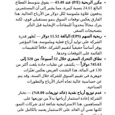
مكرر الربحية (P/E) عند 43.49
— يفوق متوسط القطاع
البالغ 24.61 بنسبة كبيرة، مما يشير إلى أن المستثمرين
يدفعون علاوة ملموسة لكل دولار من الأرباح الحالية. هذا
الفارق يعكس توقعات السوق بنمو مستقبلي قوي، لكنه
يترك مجالاً محدوداً للمفاجآت الإيجابية قبل التأثر
بتصحيحات السعر.
ربحية السهم (EPS) البالغة 11.52 دولار
— تُظهر قدرة
الشركة على توليد أرباح فعلية وملموسة. هذا المؤشر
يوفر أساساً حقيقياً لتقييم الشركة، خلافاً للتقييمات
القائمة على التوقعات وحدها.
نطاق التحرك السعري خلال 52 أسبوعاً: من 320 إلى
745.61 دولاراً
— يكشف عن تقلبات حادة بلغت أكثر من
130 في المائة. هذا التشتت العريض يعكس تغيّرات
جوهرية في تقييم السوق للشركة خلال السنة، وقد ينم
عن حساسية عالية تجاه أخبار الأرباح والتطورات
الصناعية.
عدم توزيع أرباح نقدية (عائد توزيعات 0.00%)
— تختار
الشركة إعادة استثمار أرباحها بدلاً من توزيعها على
المساهمين. هذا الاستراتيجية شائعة لدى شركات النمو،
لكنها تعني أن العائد على الاستثمار يعتمد بالكامل على