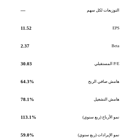
التوزيعات لكل سهم
—
11.52
EPS
2.37
Beta
P/E المستقبلي
30.03
هامش صافي الربح
64.3%
هامش التشغيل
78.1%
نمو الأرباح (ربع سنوي)
113.1%
نمو الإيرادات (ربع سنوي)
59.0%