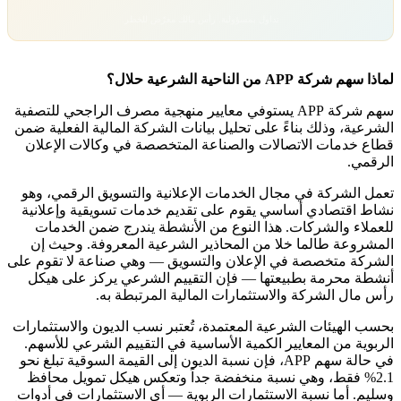
تداول بمسؤولية. رأس مالك معرّض للخطر.
لماذا سهم شركة APP من الناحية الشرعية حلال؟
سهم شركة APP يستوفي معايير منهجية مصرف الراجحي للتصفية
الشرعية، وذلك بناءً على تحليل بيانات الشركة المالية الفعلية ضمن
قطاع خدمات الاتصالات والصناعة المتخصصة في وكالات الإعلان
الرقمي.
تعمل الشركة في مجال الخدمات الإعلانية والتسويق الرقمي، وهو
نشاط اقتصادي أساسي يقوم على تقديم خدمات تسويقية وإعلانية
للعملاء والشركات. هذا النوع من الأنشطة يندرج ضمن الخدمات
المشروعة طالما خلا من المحاذير الشرعية المعروفة. وحيث إن
الشركة متخصصة في الإعلان والتسويق — وهي صناعة لا تقوم على
أنشطة محرمة بطبيعتها — فإن التقييم الشرعي يركز على هيكل
رأس مال الشركة والاستثمارات المالية المرتبطة به.
بحسب الهيئات الشرعية المعتمدة، تُعتبر نسب الديون والاستثمارات
الربوية من المعايير الكمية الأساسية في التقييم الشرعي للأسهم.
في حالة سهم APP، فإن نسبة الديون إلى القيمة السوقية تبلغ نحو
2.1% فقط، وهي نسبة منخفضة جداً وتعكس هيكل تمويل محافظ
وسليم. أما نسبة الاستثمارات الربوية — أي الاستثمارات في أدوات