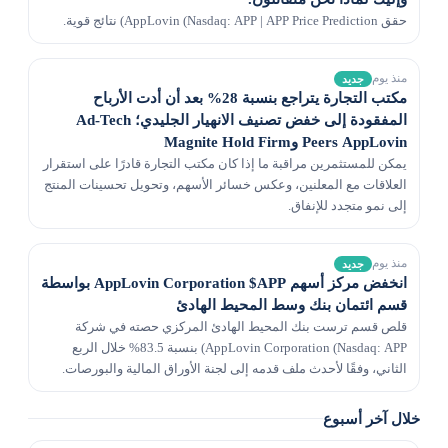
حقق AppLovin (Nasdaq: APP | APP Price Prediction) نتائج قوية.
منذ يوم
جديد
مكتب التجارة يتراجع بنسبة 28% بعد أن أدت الأرباح
المفقودة إلى خفض تصنيف الانهيار الجليدي؛ Ad-Tech
Peers AppLovin وMagnite Hold Firm
يمكن للمستثمرين مراقبة ما إذا كان مكتب التجارة قادرًا على استقرار
العلاقات مع المعلنين، وعكس خسائر الأسهم، وتحويل تحسينات المنتج
إلى نمو متجدد للإنفاق.
منذ يوم
جديد
انخفض مركز أسهم AppLovin Corporation $APP بواسطة
قسم ائتمان بنك وسط المحيط الهادئ
قلص قسم ترست بنك المحيط الهادئ المركزي حصته في شركة
AppLovin Corporation (Nasdaq: APP) بنسبة 83.5% خلال الربع
الثاني، وفقًا لأحدث ملف قدمه إلى لجنة الأوراق المالية والبورصات.
وامتلك الصندوق 325 سهماً من أسهم الشركة بعد ب...
خلال آخر أسبوع