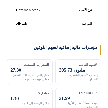
نوع الأصل
Common Stock
البورصة
ناسداك
مؤشرات مالية إضافية لسهم آبلوفين
الأسهم القائمة
السعر إلى المبيعات
305.73 مليون
27.30
إجمالي الأسهم المُصدَرة
مكرّر الإيرادات (P/S) — السعر
المتداولة
مقابل مبيعات السهم
EV / EBITDA
معامل PEG
31.99
1.30
قيمة المنشأة مقابل الأرباح
مكرّر الربحية إلى النمو
التشغيلية