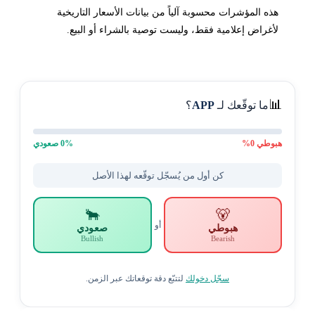
هذه المؤشرات محسوبة آلياً من بيانات الأسعار التاريخية
لأغراض إعلامية فقط، وليست توصية بالشراء أو البيع.
📊
ما توقّعك لـ
APP
؟
هبوطي
0
%
% صعودي
0
كن أول من يُسجّل توقّعه لهذا الأصل
🐂
🐻
أو
هبوطي
صعودي
Bullish
Bearish
سجّل دخولك
لتتبّع دقة توقعاتك عبر الزمن.