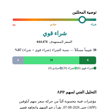
توصية المحللين
شراء
حيادي
بيع
شراء قوي
السعر المستهدف:
$644.47
30
تقييماً مسجَّلاً — نسبة الشراء (شراء قوي + شراء)
87%
.
4
20
6
شراء قوي (6)
شراء (20)
حيادي (4)
التحليل الفني لسهم APP
مؤشرات فنية محسوبة آلياً من حركة سعر سهم آبلوفين
(APP) حتى 2026-08-07، تقرأ زخم السهم واتجاهه قصير