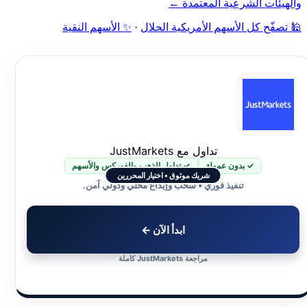
والهيئات الشرعية المعتمدة ←
🕌 تصفّح كل الأسهم الأمريكية الحلال
·
✨ الأسهم النقية
تداول مع JustMarkets
✓ بدون عمولة
✓ تداول الذهب والفوركس والأسهم
شريك موثوق • اختيار المحررين
تنفيذ فوري • سحب وإيداع محلي ودولي آمن.
ابدأ الآن ←
مراجعة JustMarkets كاملة