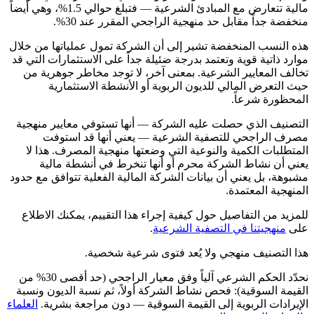
مالية تتعارض مع المبادئ الشرعية — فتبلغ حوالي 1.5%، وهي أيضاً
منخفضة جداً مقابل حد منهجية الراجحي المقرر عند 30%.
هذه النسب المنخفضة تشير إلى أن الشركة تمول عملياتها من خلال
موارد ذاتية قوية وتعتمد بدرجة ضئيلة جداً على الاستثمارات التي قد
تخالف المعايير الشرعية. بمعنى آخر، لا توجد مخاطر جوهرية من
حيث التعرض المالي للديون الربوية أو الأنشطة الاستثمارية
المحظورة شرعاً.
التصنيف الذي حصلت عليه الشركة — أنها تستوفي معايير منهجية
مصرف الراجحي للتصفية الشرعية — يعني أنها قد استوفت
المتطلبات الكمية والنوعية التي وضعتها منهجية المصرف. هذا لا
يعني أن نشاط الشركة محرم أو أنها تنخرط في أنشطة مالية
مشبوهة، بل يعني أن بيانات الشركة المالية الفعلية تتوافق مع حدود
المنهجية المعتمدة.
للمزيد من التفاصيل حول كيفية إجراء هذا التقييم، يمكنك الاطلاع
على
منهجيتنا في التصفية الشرعية
.
هذا التصنيف منهجي ولا يُعد فتوى شرعية شخصية.
نحدّد الحكم الشرعي آلياً وفق معيار الراجحي (حد أقصى 30% من
القيمة السوقية): فحص نشاط الشركة أولاً، ثم نسبة الديون ونسبة
الإيرادات الربوية إلى القيمة السوقية — دون مراجعة بشرية.
العلماء