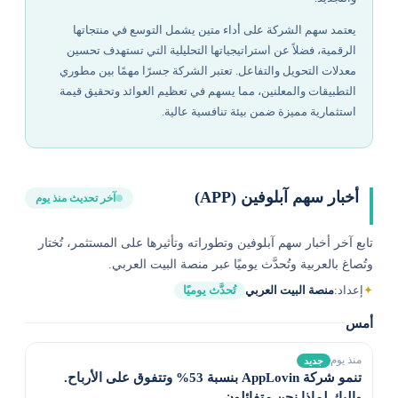
يعتمد سهم الشركة على أداء متين يشمل التوسع في منتجاتها
الرقمية، فضلاً عن استراتيجياتها التحليلية التي تستهدف تحسين
معدلات التحويل والتفاعل. تعتبر الشركة جسرًا مهمًا بين مطوري
التطبيقات والمعلنين، مما يسهم في تعظيم العوائد وتحقيق قيمة
استثمارية مميزة ضمن بيئة تنافسية عالية.
أخبار سهم آبلوفين (APP)
آخر تحديث منذ يوم
تابع آخر أخبار سهم آبلوفين وتطوراته وتأثيرها على المستثمر، تُختار
وتُصاغ بالعربية وتُحدَّث يوميًا عبر منصة البيت العربي.
✦
إعداد:
منصة البيت العربي
تُحدَّث يوميًا
أمس
منذ يوم
جديد
تنمو شركة AppLovin بنسبة 53% وتتفوق على الأرباح.
وإليك لماذا نحن متفائلون.