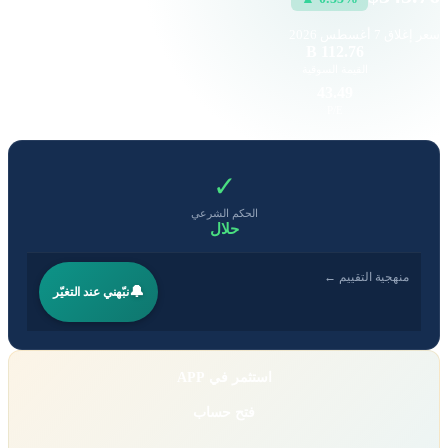
سعر إغلاق
7 أغسطس 2026
122.9 K
112.76 B
القيمة السوقية
حجم التداول
11.52
43.49
EPS
P/E
✓
الحكم الشرعي
حلال
منهجية التقييم ←
🔔
نبّهني عند التغيّر
استثمر في APP
فتح حساب