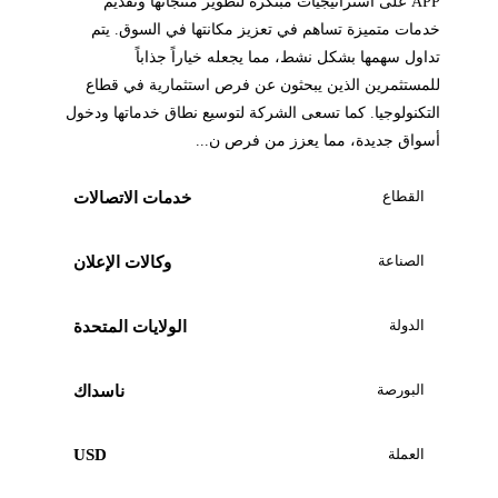
APP على استراتيجيات مبتكرة لتطوير منتجاتها وتقديم
خدمات متميزة تساهم في تعزيز مكانتها في السوق. يتم
تداول سهمها بشكل نشط، مما يجعله خياراً جذاباً
للمستثمرين الذين يبحثون عن فرص استثمارية في قطاع
التكنولوجيا. كما تسعى الشركة لتوسيع نطاق خدماتها ودخول
أسواق جديدة، مما يعزز من فرص ن...
القطاع
خدمات الاتصالات
الصناعة
وكالات الإعلان
الدولة
الولايات المتحدة
البورصة
ناسداك
العملة
USD