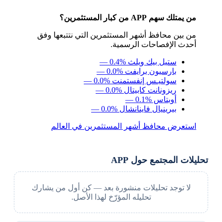
من يمتلك سهم APP من كبار المستثمرين؟
من بين محافظ أشهر المستثمرين التي نتتبعها وفق
أحدث الإفصاحات الرسمية.
ستيل بيك ويلث
— 0.4%
بارسيون برايفت
— 0.0%
سولتيـس إنفستمنت
— 0.0%
ريزونانت كابيتال
— 0.0%
أوبتاس
— 0.1%
بيرينيال فاينانشال
— 0.0%
استعرض محافظ أشهر المستثمرين في العالم
تحليلات المجتمع حول APP
لا توجد تحليلات منشورة بعد — كن أول من يشارك
تحليله المؤرّخ لهذا الأصل.