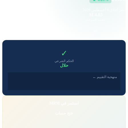
سعر إغلاق
6 أغسطس 2026
40
4.85 M
القيمة السوقية
حجم التداول
0.38
—
EPS
P/E
✓
الحكم الشرعي
حلال
منهجية التقييم ←
استثمر في MRM
فتح حساب