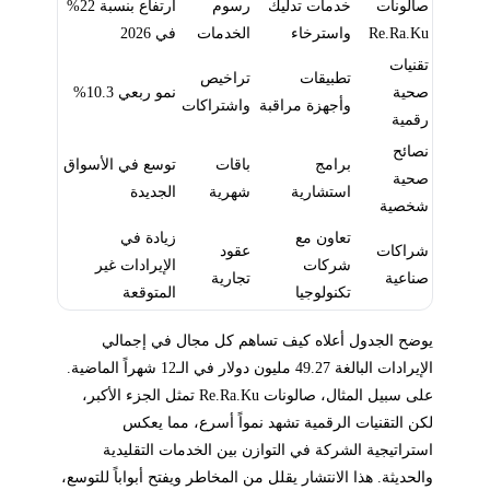
صالونات
خدمات تدليك
رسوم
ارتفاع بنسبة 22%
Re.Ra.Ku
واسترخاء
الخدمات
في 2026
تقنيات
تطبيقات
تراخيص
صحية
نمو ربعي 10.3%
وأجهزة مراقبة
واشتراكات
رقمية
نصائح
برامج
باقات
توسع في الأسواق
صحية
استشارية
شهرية
الجديدة
شخصية
تعاون مع
زيادة في
شراكات
عقود
شركات
الإيرادات غير
صناعية
تجارية
تكنولوجيا
المتوقعة
يوضح الجدول أعلاه كيف تساهم كل مجال في إجمالي
الإيرادات البالغة 49.27 مليون دولار في الـ12 شهراً الماضية.
على سبيل المثال، صالونات Re.Ra.Ku تمثل الجزء الأكبر،
لكن التقنيات الرقمية تشهد نمواً أسرع، مما يعكس
استراتيجية الشركة في التوازن بين الخدمات التقليدية
والحديثة. هذا الانتشار يقلل من المخاطر ويفتح أبواباً للتوسع،