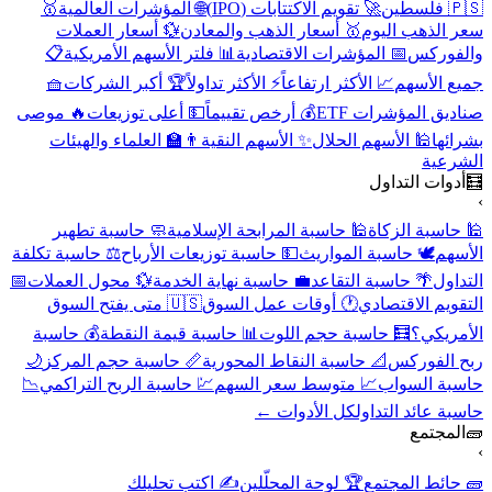
🇵🇸 فلسطين
🚀 تقويم الاكتتابات (IPO)
🌐 المؤشرات العالمية
🥇
سعر الذهب اليوم
🥇 أسعار الذهب والمعادن
💱 أسعار العملات
والفوركس
📅 المؤشرات الاقتصادية
📊 فلتر الأسهم الأمريكية
📋
جميع الأسهم
📈 الأكثر ارتفاعاً
⚡ الأكثر تداولاً
🏆 أكبر الشركات
🧺
صناديق المؤشرات ETF
💰 أرخص تقييماً
💵 أعلى توزيعات
🔥 موصى
بشرائها
🕌 الأسهم الحلال
✨ الأسهم النقية
👨‍🏫 العلماء والهيئات
الشرعية
🧮
أدوات التداول
›
🕌 حاسبة الزكاة
🕌 حاسبة المرابحة الإسلامية
🧼 حاسبة تطهير
الأسهم
🕊️ حاسبة المواريث
💵 حاسبة توزيعات الأرباح
⚖️ حاسبة تكلفة
التداول
🌴 حاسبة التقاعد
💼 حاسبة نهاية الخدمة
💱 محول العملات
📅
التقويم الاقتصادي
🕐 أوقات عمل السوق
🇺🇸 متى يفتح السوق
الأمريكي؟
🧮 حاسبة حجم اللوت
📊 حاسبة قيمة النقطة
💰 حاسبة
ربح الفوركس
📐 حاسبة النقاط المحورية
📏 حاسبة حجم المركز
🌙
حاسبة السواب
📈 متوسط سعر السهم
💹 حاسبة الربح التراكمي
📉
حاسبة عائد التداول
كل الأدوات ←
🧱
المجتمع
›
🧱 حائط المجتمع
🏆 لوحة المحلّلين
✍️ اكتب تحليلك