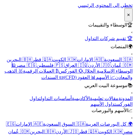
تخطي إلى المحتوى الرئيسي
✕
🏆
الوسطاء والتقييمات
›
🏆 تقييم شركات التداول
🌍
المنصات
›
🇸🇦 السعودية
🇦🇪 الإمارات
🇰🇼 الكويت
🇶🇦 قطر
🇧🇭 البحرين
🇴🇲 عُمان
🇯🇴 الأردن
🇮🇶 العراق
🇵🇸 فلسطين
🇪🇬 مصر
🕌
الوسطاء الإسلامية الحلال
💱 الفوركس
₿ العملات الرقمية
🥇 الذهب
والمعادن
📈 الأسهم
📊 العقود (CFD)
📜 السندات
📚
موسوعة البيت العربي
›
المدونة
مقالات تعليمية
الأكاديمية
أساسيات التداول
تداول
الفوركس
تداول الأسهم
📈
الأسهم والبورصات
›
🌍 كل البورصات العربية
🇸🇦 السوق السعودية
🇦🇪 الإمارات
🇪🇬
مصر
🇰🇼 الكويت
🇶🇦 قطر
🇯🇴 الأردن
🇧🇭 البحرين
🇴🇲 عُمان