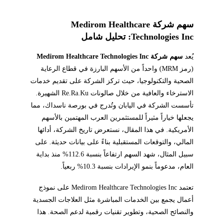
سهم شركة Medirom Healthcare
Technologies Inc: تحليل شامل
يُعد
سهم شركة Medirom Healthcare Technologies Inc
(رمز MRM) واحداً من الأسهم البارزة في قطاع الرعاية
الصحية والتكنولوجيا، حيث تركز الشركة على تقديم خدمات
الاسترخاء والعافية من خلال صالونات Re.Ra.Ku الشهيرة.
تأسست الشركة في اليابان وتُدرج في بورصة ناسداك، مما
يجعلها خياراً مثيراً للمستثمرين العرب المهتمين بالأسهم
الأمريكية. في هذا المقال، نستعرض تاريخ الشركة، أدائها
المالي، والتوقعات المستقبلية بناءً على بيانات حديثة. على
سبيل المثال، شهد السهم ارتفاعاً بنسبة 112.6% منذ بداية
العام، مدعوماً بنمو الإيرادات بنسبة 10.3% ربعياً.
تعتمد Medirom Healthcare Technologies Inc على نموذج
أعمال يجمع بين الخدمات المباشرة مثل العلاجات الجسدية
والنصائح الصحية، وتطوير تقنيات رقمية لدعم الصحة. هذا