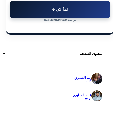
ابدأ الآن ←
مراجعة JustMarkets كاملة
محتوى الصفحة
ريم الشمري
✓
كاتب
خالد المطيري
✓
مراجع