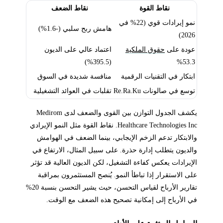
نقاط القوة
نقاط الضعف
نمو إيرادات قوي (22% في
هامش ربح سلبي (-1.6%)
2026)
عودة على
حقوق الملكية
اعتماد عالي على الديون
(395.5%)
53.3%
ابتكار في التقنيات الرقمية
منافسة شديدة في السوق
توسع في صالونات Re.Ra.Ku
تقلبات في العوائد التشغيلية
يكشف الجدول التوازن بين القوى والضعف لدى Medirom
Healthcare Technologies Inc. نقاط القوة مثل النمو الإيرادي
والابتكار تدعم الزخم الإيجابي، بينما الضعف في الهوامش
والديون يتطلب إدارة حذرة. على سبيل المثال، الارتفاع في
الإيرادات يعكس كفاءة التشغيل، لكن الديون العالية قد تؤثر
على الاستقرار إذا تباطأ النمو. يُنصح المستثمرون بمراقبة
تقارير الأرباح لقياس التحسن، حيث يشير التحسن بنسبة 20%
في الأرباح إلى إمكانية تصحيح هذه الضعف مع الوقت.