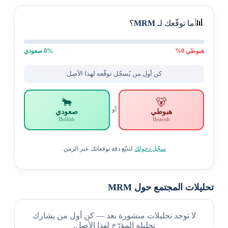
📊
ما توقّعك لـ
MRM
؟
هبوطي
0
%
% صعودي
0
كن أول من يُسجّل توقّعه لهذا الأصل
🐂
🐻
أو
هبوطي
صعودي
Bullish
Bearish
سجّل دخولك
لتتبّع دقة توقعاتك عبر الزمن.
تحليلات المجتمع حول MRM
لا توجد تحليلات منشورة بعد — كن أول من يشارك
تحليله المؤرّخ لهذا الأصل.