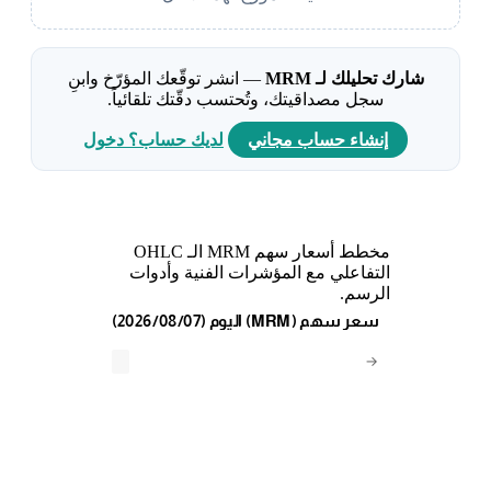
شارك تحليلك لـ MRM
— انشر توقّعك المؤرّخ وابنِ
سجل مصداقيتك، وتُحتسب دقّتك تلقائياً.
إنشاء حساب مجاني
لديك حساب؟ دخول
مخطط أسعار سهم MRM الـ OHLC
التفاعلي مع المؤشرات الفنية وأدوات
الرسم.
(2026/08/07) اليوم (MRM) سعر سهم
→