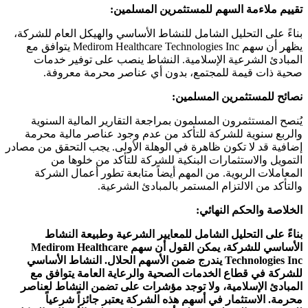
تقييم ملاءمة السهم للمستثمرين المسلمين:
بناءً على التحليل الشامل للنشاط الأساسي والهيكل العام للشركة،
يظهر أن سهم Medirom Healthcare Technologies Inc يتوافق مع
المبادئ الشرعية الإسلامية. النشاط ينصب على توفير خدمات
صحية ذات قيمة للمجتمع، بدون أي عناصر محرمة معروفة.
نصائح للمستثمرين المسلمين:
يُنصح المستثمرون المسلمون بمراجعة التقارير المالية السنوية
والربع سنوية للشركة للتأكد من عدم وجود عناصر مالية محرمة
إضافية قد لا تكون ظاهرة في الوهلة الأولى. يجب التحقق من مصادر
التمويل والاستثمارات البنكية للشركة للتأكد من خلوها من
المعاملات الربوية. من المهم أيضاً متابعة تطور أعمال الشركة
والتأكد من الالتزام المستمر بالمبادئ الشرعية.
الخلاصة والحكم النهائي:
بناءً على التحليل الشامل للمعايير الشرعية وطبيعة النشاط
الأساسي للشركة، يمكن القول أن سهم Medirom Healthcare
Technologies Inc يندرج ضمن الأسهم الحلال. النشاط الأساسي
للشركة في قطاع الخدمات الصحية والرعاية العامة يتوافق مع
المبادئ الإسلامية، ولا توجد مؤشرات على تضمن النشاط لعناصر
محرمة. الاستثمار في أسهم هذه الشركة يعتبر جائزاً شرعياً