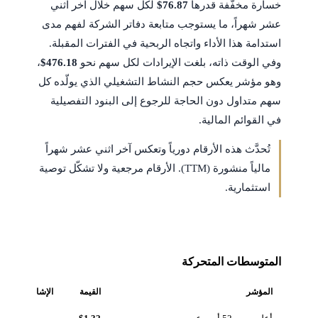
خسارة مخفّفة قدرها
$76.87
لكل سهم خلال آخر اثني
عشر شهراً، ما يستوجب متابعة دفاتر الشركة لفهم مدى
استدامة هذا الأداء واتجاه الربحية في الفترات المقبلة.
وفي الوقت ذاته، بلغت الإيرادات لكل سهم نحو
$476.18
،
وهو مؤشر يعكس حجم النشاط التشغيلي الذي يولّده كل
سهم متداول دون الحاجة للرجوع إلى البنود التفصيلية
في القوائم المالية.
تُحدَّث هذه الأرقام دورياً وتعكس آخر اثني عشر شهراً
مالياً منشورة (TTM). الأرقام مرجعية ولا تشكّل توصية
استثمارية.
المتوسطات المتحركة
المؤشر
القيمة
الإشارة