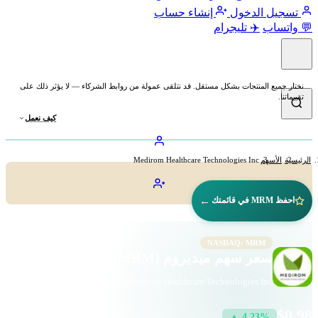
تسجيل الدخول
إنشاء حساب
💬 واتساب
✈️ تليجرام
نختار جميع المنتجات بشكل مستقل. قد نتلقى عمولة من روابط الشركاء — لا يؤثر ذلك على
تقييماتنا.
كيف نعمل
الرئيسية
الأسهم
Medirom Healthcare Technologies Inc
←
احفظ MRM في قائمتك
NASDAQ: MRM
سعر سهم ميديروم (MRM)
Medirom Healthcare Technologies Inc · الاستهلاك الدوري · ناسداك
$0.98
▲ 4.23%