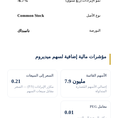
نمو الإيرادات (ربع سنوي)
-6.7%
نوع الأصل
Common Stock
البورصة
ناسداك
مؤشرات مالية إضافية لسهم ميديروم
الأسهم القائمة
السعر إلى المبيعات
7.9 مليون
0.21
إجمالي الأسهم المُصدَرة
مكرّر الإيرادات (P/S) — السعر
المتداولة
مقابل مبيعات السهم
معامل PEG
0.01
مكرّر الربحية إلى النمو