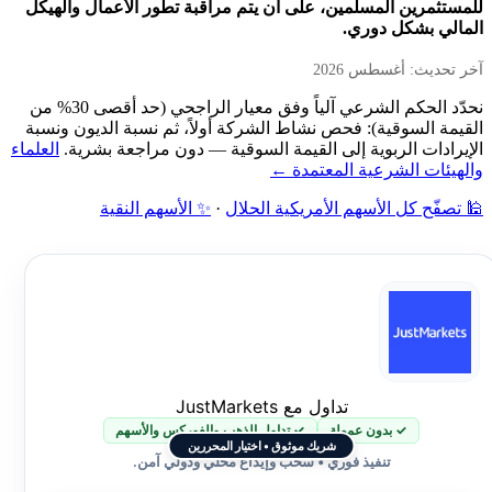
للمستثمرين المسلمين، على أن يتم مراقبة تطور الأعمال والهيكل
المالي بشكل دوري.
آخر تحديث: أغسطس 2026
نحدّد الحكم الشرعي آلياً وفق معيار الراجحي (حد أقصى 30% من
القيمة السوقية): فحص نشاط الشركة أولاً، ثم نسبة الديون ونسبة
الإيرادات الربوية إلى القيمة السوقية — دون مراجعة بشرية.
العلماء
والهيئات الشرعية المعتمدة ←
🕌 تصفّح كل الأسهم الأمريكية الحلال
·
✨ الأسهم النقية
تداول مع JustMarkets
✓ بدون عمولة
✓ تداول الذهب والفوركس والأسهم
شريك موثوق • اختيار المحررين
تنفيذ فوري • سحب وإيداع محلي ودولي آمن.