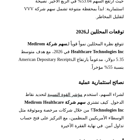
حيث ارتفع السهم 53.04% في الربع الأخير. نصيحة
استثمارية: ابدأ بمحفظة متنوعة تشمل سهم شركة VVV
لتقليل المخاطر.
توقعات المحللين لـ2026
تتوقع نظرة المحللين نمواً قوياً لـ
سهم شركة Medirom
Healthcare Technologies Inc
في 2026، مع هدف متوسط
5.35 دولار، مدعوماً بارتفاع الـAmerican Depositary Receipts
بنسبة 55% مؤخراً.
نصائح استثمارية عملية
لشراء السهم، استخدم
مؤشر القوة النسبية
لتحديد نقاط
الدخول. كيف تشتري
سهم شركة Medirom Healthcare
Technologies Inc
؟ من خلال شركات مرخصة وموثوقة مثل
الوسطاء الأمريكيين المنظمين، مع التركيز على فتح حساب
تداول آمن. في نهاية الفقرة الأخيرة