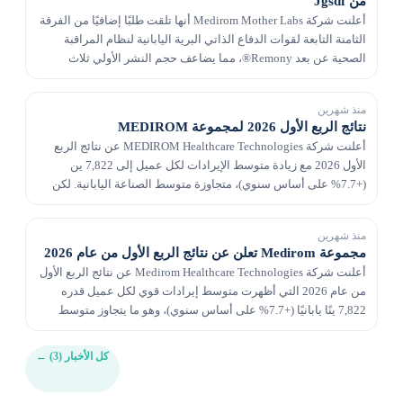
من Jgsdf
أعلنت شركة Medirom Mother Labs أنها تلقت طلبًا إضافيًا من الفرقة
الثامنة التابعة لقوات الدفاع الذاتي البرية اليابانية لنظام المراقبة
الصحية عن بعد Remony®، مما يضاعف حجم النشر الأولي ثلاث
مرات. يستخدم النظام Mother سوار®...
منذ شهرين
نتائج الربع الأول 2026 لمجموعة MEDIROM
أعلنت شركة MEDIROM Healthcare Technologies عن نتائج الربع
الأول 2026 مع زيادة متوسط الإيرادات لكل عميل إلى 7,822 ين
(+7.7% على أساس سنوي)، متجاوزة متوسط الصناعة اليابانية. لكن
الشركة تواجه تقلص عدد الصالونات إلى 287 (-21...
منذ شهرين
مجموعة Medirom تعلن عن نتائج الربع الأول من عام 2026
أعلنت شركة Medirom Healthcare Technologies عن نتائج الربع الأول
من عام 2026 التي أظهرت متوسط ​​إيرادات قوي لكل عميل قدره
7,822 ينًا يابانيًا (+7.7% على أساس سنوي)، وهو ما يتجاوز متوسط ​​
الصناعة اليابانية بشكل كبير. ومع ذ...
كل الأخبار (3)
←