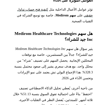
العوامل المؤثرة على الأداء
تؤثر عوامل الأعمال الداخلية مثل
كيفية فتح حساب تداول
حقيقي
على
سهم Medirom
، خاصة مع توسع الشركة في
التقنيات الصحية.
هل سهم Medirom Healthcare Technologies
Inc جيد للشراء؟
يثير سؤال
هل سهم Medirom Healthcare Technologies Inc
جيد للشراء؟
جدلاً بين المستثمرين، خاصة مع توقعات
المحللين الإيجابية. يحصل السهم على تصنيف "شراء" من
محلل واحد، مع هدف سعري يشير إلى صعود محتمل بنسبة
328.3%. هذا الإجماع البولي تش يعتمد على نمو الإيرادات
وتحسن الأداء في 2026.
من ناحية أخرى، يُعطي تحليل الذكاء الاصطناعي تصنيف
"احتفظ" بناءً على احتمالية تفوق السوق بنسبة 51.13% خلال
ثلاثة أشهر. للمبتدئين، يُفضل النظر في التقلبات الأخيرة،