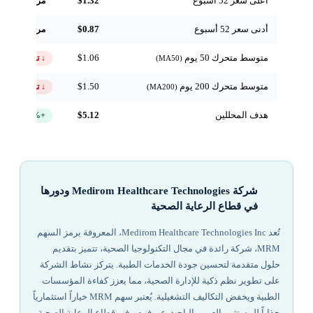
أعلى سعر 52 أسبوع
$1.32
مرجعي
أدنى سعر 52 أسبوع
$0.87
مرجعي
متوسط متحرك 50 يوم
$1.06
↓ تحت
(MA50)
متوسط متحرك 200 يوم
$1.50
↓ تحت
(MA200)
هدف المحللين
$5.12
+422.5%
شركة Medirom Healthcare Technologies ودورها
في قطاع الرعاية الصحية
تُعد Medirom Healthcare Technologies Inc، المعروفة برمز السهم
MRM، شركة رائدة في مجال التكنولوجيا الصحية، تتميز بتقديم
حلول متقدمة لتحسين جودة الخدمات الطبية. يتركز نشاط الشركة
على تطوير نظم ذكية للإدارة الصحية، مما يعزز كفاءة المؤسسات
الطبية ويخفض التكاليف التشغيلية. يُعتبر سهم MRM خياراً استثمارياً
جذاباً للمستثمر العربي الباحث عن فرص في قطاع الرعاية الصحية