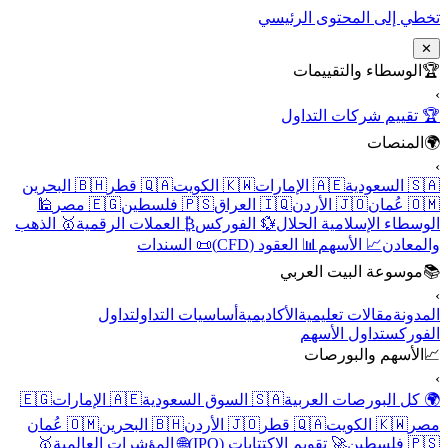
تخطي إلى المحتوى الرئيسي
✕
🏆
الوسطاء والتقييمات
›
🏆 تقييم شركات التداول
🌍
المنصات
›
🇸🇦 السعودية
🇦🇪 الإمارات
🇰🇼 الكويت
🇶🇦 قطر
🇧🇭 البحرين
🇴🇲 عُمان
🇯🇴 الأردن
🇮🇶 العراق
🇵🇸 فلسطين
🇪🇬 مصر
🕌
الوسطاء الإسلامية الحلال
💱 الفوركس
₿ العملات الرقمية
🥇 الذهب
والمعادن
📈 الأسهم
📊 العقود (CFD)
📜 السندات
📚
موسوعة البيت العربي
›
المدونة
مقالات تعليمية
الأكاديمية
أساسيات التداول
تداول
الفوركس
تداول الأسهم
📈
الأسهم والبورصات
›
🌍 كل البورصات العربية
🇸🇦 السوق السعودية
🇦🇪 الإمارات
🇪🇬
مصر
🇰🇼 الكويت
🇶🇦 قطر
🇯🇴 الأردن
🇧🇭 البحرين
🇴🇲 عُمان
🇵🇸 فلسطين
🚀 تقويم الاكتتابات (IPO)
🌐 المؤشرات العالمية
🥇