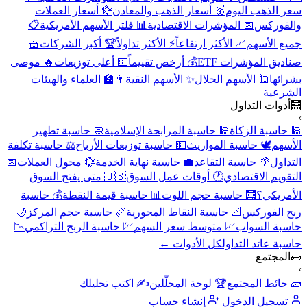
سعر الذهب اليوم
🥇 أسعار الذهب والمعادن
💱 أسعار العملات
والفوركس
📅 المؤشرات الاقتصادية
📊 فلتر الأسهم الأمريكية
📋
جميع الأسهم
📈 الأكثر ارتفاعاً
⚡ الأكثر تداولاً
🏆 أكبر الشركات
🧺
صناديق المؤشرات ETF
💰 أرخص تقييماً
💵 أعلى توزيعات
🔥 موصى
بشرائها
🕌 الأسهم الحلال
✨ الأسهم النقية
👨‍🏫 العلماء والهيئات
الشرعية
🧮
أدوات التداول
›
🕌 حاسبة الزكاة
🕌 حاسبة المرابحة الإسلامية
🧼 حاسبة تطهير
الأسهم
🕊️ حاسبة المواريث
💵 حاسبة توزيعات الأرباح
⚖️ حاسبة تكلفة
التداول
🌴 حاسبة التقاعد
💼 حاسبة نهاية الخدمة
💱 محول العملات
📅
التقويم الاقتصادي
🕐 أوقات عمل السوق
🇺🇸 متى يفتح السوق
الأمريكي؟
🧮 حاسبة حجم اللوت
📊 حاسبة قيمة النقطة
💰 حاسبة
ربح الفوركس
📐 حاسبة النقاط المحورية
📏 حاسبة حجم المركز
🌙
حاسبة السواب
📈 متوسط سعر السهم
💹 حاسبة الربح التراكمي
📉
حاسبة عائد التداول
كل الأدوات ←
🧱
المجتمع
›
🧱 حائط المجتمع
🏆 لوحة المحلّلين
✍️ اكتب تحليلك
تسجيل الدخول
إنشاء حساب