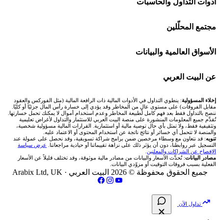
أدوات التداول والحاسبات
منصة بينانس
شركات تداول في الكويت
🇸🇦 السوق السعودية
🕌 حاسبة الزكاة
مجتمع المحلّلين
Bybit باي بت
شركات تداول في قطر
🇦🇪 أسواق الإمارات
💱 محول العملات
🧱 حائط المجتمع
الأسواق العالمية والبيانات
شركة Xm
شركات تداول في البحرين
🇪🇬 البورصة المصرية
🧮 حاسبة حجم اللوت
🏆 لوحة المحلّلين
🌐 المؤشرات العالمية
عن البيت العربي
شركة Okx
شركات تداول في عُمان
🇰🇼 بورصة الكويت
📊 حاسبة قيمة النقطة
✍️ اكتب تحليلك
🥇 سعر الذهب اليوم
من نحن
إخلاء المسؤولية
: ينطوي التداول في الأدوات المالية ذات الرافعة المالية (مثل الفوركس والعقود
مقابل الفروقات) على مستوى عالٍ من المخاطر وقد يؤدي إلى خسارة رأس المال جزئيًا أو كليًا.
ننصح بالتداول فقط بعد فهم كامل لطبيعة المخاطر وعدم استخدام أموال لا يمكنك تحمل خسارتها.
اكس تي بي XTB
شركات تداول في الأردن
🇶🇦 بورصة قطر
💰 حاسبة ربح الفوركس
تُقدَّم جميع المعلومات المنشورة على منصة البيت العربي للاستثمار والتداول لأغراض تعليمية
🥇 أسعار الذهب والمعادن
تواصل معنا
وتثقيفية فقط، ولا تمثل بأي حال توصية مالية أو استثمارية. القرارات المالية مسؤولية شخصية،
والمنصة لا تتحمل أي خسائر أو نتائج ناتجة عن استخدام المحتوى أو الاعتماد عليه.
انتراكتيف بروكرز IBKR
تنويه
: قد نتعاون مع وسطاء مرخصين ضمن برامج شراكة تسويقية، وقد نحصل على عمولة عند
شركات تداول في العراق
🇯🇴 بورصة عمّان
📌 حاسبة النقاط المحورية
التسجيل عبر روابطنا، دون أن يؤثر ذلك على نزاهة تقييماتنا أو حيادية مراجعاتنا.
عرض سياسة
💱 أسعار العملات والفوركس
فريق المؤلفين
الإفصاح عن الشراكات والمعلنين
.
مصادر البيانات
: تُحدَّث الأسعار والبيانات من مصادر مالية موثوقة، وقد تختلف قليلاً عن الأسعار
شركات تداول في فلسطين
الفعلية بسبب فروقات التوقيت أو مزوّدي البيانات.
🇧🇭 بورصة البحرين
📏 حاسبة حجم المركز
💵 سعر الريال السعودي في مصر
مقالات تعليمية
جميع الحقوق محفوظة © 2026 البيت العربي ·
Arabix Ltd, UK
شركات تداول في مصر
🇴🇲 بورصة مسقط
🔄 حاسبة تكلفة السواب
📅 المؤشرات الاقتصادية
سياسة تقييم الشركات
تداول الآن
🇵🇸 بورصة فلسطين
📈 حاسبة عائد التداول
شركات التداول النصابة