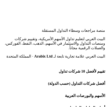
منصة مراجعات وسطاء التداول المستقلة
البيت العربي لتعليم تداول الأسهم الأمريكية، وتقييم شركات
ومنصات التداول والاستثمار في الأسهم، الذهب، النفط، الفوركس،
والعملات الرقمية مجاناً.
البيت العربي علامة تجارية تابعة لـ
Arabix Ltd
· المملكة المتحدة
تقييم لأفضل 10 شركات تداول
شركة Capital.com
أفضل شركات التداول (حسب الدولة)
افاتريد AvaTrade
شركات تداول في السعودية
الأسهم والبورصات العربية
اكسنس Exness
شركات تداول في الإمارات
🌍 كل البورصات العربية