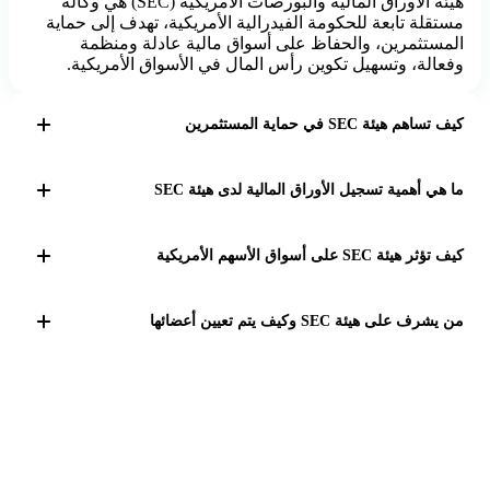
هيئة الأوراق المالية والبورصات الأمريكية (SEC) هي وكالة
مستقلة تابعة للحكومة الفيدرالية الأمريكية، تهدف إلى حماية
المستثمرين، والحفاظ على أسواق مالية عادلة ومنظمة
وفعالة، وتسهيل تكوين رأس المال في الأسواق الأمريكية.
كيف تساهم هيئة SEC في حماية المستثمرين
تعمل هيئة SEC على فرض قواعد صارمة لمنع الاحتيال
والتلاعب في الأسواق المالية، مثل وضع حد للتداول الداخلي،
ما هي أهمية تسجيل الأوراق المالية لدى هيئة SEC
مما يعزز الشفافية ويضمن نزاهة العمليات الاستثمارية،
وبالتالي حماية حقوق المستثمرين.
تسجيل الأوراق المالية لدى هيئة SEC يضمن أن الشركات
توفر معلومات مالية دقيقة وشفافة للمستثمرين، مما
كيف تؤثر هيئة SEC على أسواق الأسهم الأمريكية
يساعدهم على اتخاذ قرارات استثمارية مبنية على بيانات
موثوقة ويعزز ثقة السوق.
تشرف هيئة SEC على أكثر من 100 تريليون دولار من تداول
الأوراق المالية سنوياً، مما يضمن تنظيم الأسواق المالية
من يشرف على هيئة SEC وكيف يتم تعيين أعضائها
الأمريكية لتكون عادلة ومنظمة وفعالة، ويساعد في استقرار
الأسواق وحماية المستثمرين.
تتألف هيئة SEC من خمسة مفوضين يتم تعيينهم من قبل
رئيس الولايات المتحدة بناءً على مشورة وموافقة مجلس
الشيوخ، ويعملون على تنفيذ مهام الهيئة وفق القوانين واللوائح
المعمول بها.