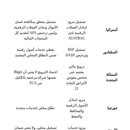
الدولة أو السوق
الوضع المعلن
ما الذي يجب فهمه؟
تسجيل مزود
تسجيل متعلق بمكافحة غسل
لتبادل العملات
الأموال وتبادل العملات الرقمية،
أستراليا
الرقمية لدى
وليس ترخيص AFS لتقديم كل
AUSTRAC
المنتجات المالية
تسجيل BSP
يغطي خدمات أصول رقمية
السلفادور
وترخيص DASP
ضمن النطاق المحلي المعتمد
ترويج مالي
معتمد عبر
اعتماد الترويج لا يعني أن Bitget
المملكة
شخص مفوض
نفسها شركة مرخصة بالكامل
المتحدة
لأغراض المادة
من FCA
21
مزود لتبادل
الأصول الرقمية
جورجيا
نطاق محلي لخدمات محددة
والمحافظ
والحفظ
مزود خدمات
تسجيل محلي، ولا يعني ضمان