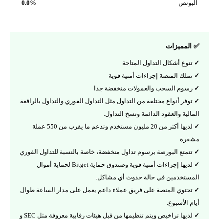
البونص
0.0%
✅ المميزات
تنوع أشكال التداول المتاحة
تملك المنصة إجراءات أمنية قوية
رسوم السحب والعمولات منخفضة جدا
توفر أنواع مختلفة من التداول مثل التداول الفوري والتداول بالرافعة
المالية والعقود الدائمة ونسخ التداول.
لديها أكثر من 20 مليون مستخدم وتدعم ما يقرب من 550 عملة
مشفرة
تتمتع البورصة برسوم تداول منخفضة، خاصة بالنسبة للتداول الفوري
لديها إجراءات أمنية قوية وصندوق حماية Bitget لحماية أموال
المستخدمين في حالة حدوث أي مشاكل.
تحتوي المنصة على فريق عملاء داعم يعمل على مدار الساعة طوال
أيام الأسبوع.
لديها تراخيص ويتم تنظيمها من قبل هيئات رقابية معروفة مثل SEC و