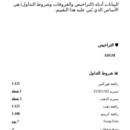
البيانات أدناه (التراخيص والفروقات وشروط التداول) هي
الأساس الذي بُني عليه هذا التقييم.
🛡️ التراخيص
ADGM
📊 شروط التداول
1:125
رافعة فوركس
سبريد EUR/USD
1 نقطة
سبريد الذهب
3 نقطة
1:125
رافعة ذهب
1:100
رافعة كريبتو
Swap-Free
7 يوم
نسخ صفقات
✓