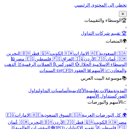
تخطي إلى المحتوى الرئيسي
✕
🏆
الوسطاء والتقييمات
›
🏆 تقييم شركات التداول
🌍
المنصات
›
🇸🇦 السعودية
🇦🇪 الإمارات
🇰🇼 الكويت
🇶🇦 قطر
🇧🇭 البحرين
🇴🇲 عُمان
🇯🇴 الأردن
🇮🇶 العراق
🇵🇸 فلسطين
🇪🇬 مصر
🕌
الوسطاء الإسلامية الحلال
💱 الفوركس
₿ العملات الرقمية
🥇 الذهب
والمعادن
📈 الأسهم
📊 العقود (CFD)
📜 السندات
📚
موسوعة البيت العربي
›
المدونة
مقالات تعليمية
الأكاديمية
أساسيات التداول
تداول
الفوركس
تداول الأسهم
📈
الأسهم والبورصات
›
🌍 كل البورصات العربية
🇸🇦 السوق السعودية
🇦🇪 الإمارات
🇪🇬
مصر
🇰🇼 الكويت
🇶🇦 قطر
🇯🇴 الأردن
🇧🇭 البحرين
🇴🇲 عُمان
🇵🇸 فلسطين
🚀 تقويم الاكتتابات (IPO)
🌐 المؤشرات العالمية
🥇