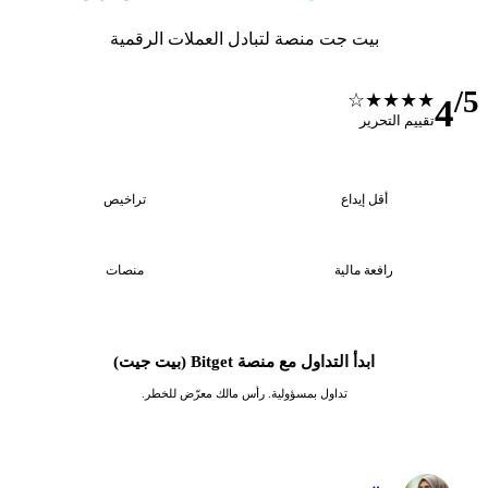
بيت جت منصة لتبادل العملات الرقمية
/5
★★★★☆
4
تقييم التحرير
1
$10
أقل إيداع
تراخيص
3
1:125
رافعة مالية
منصات
ابدأ التداول مع منصة Bitget (بيت جيت)
تداول بمسؤولية. رأس مالك معرّض للخطر.
✓