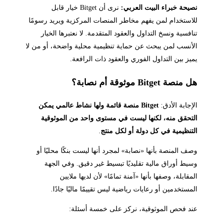
نصيحة خبراء البيت العربي:
نرى أن Bitget خيار قابل
للاستخدام لمن يفهم مخاطر المنصات المركزية ويريد رسومًا
تنافسية ونسخ التداول والعقود المتقدمة. لا نعتبرها الخيار
الأنسب لمن يبحث عن حماية تنظيمية محلية واضحة، أو من لا
يميز بين التداول الفوري والعقود ذات الرافعة.
هل منصة Bitget موثوقة أم نصابة؟
الإجابة الأدق:
Bitget منصة قائمة ولها نشاط عالمي يمكن
التحقق منه، لكنها ليست في مستوى واحد من الموثوقية
التنظيمية في كل دولة أو لكل منتج
.
وصف المنصة بأنها «نصابة» لمجرد أنها ليست بنكًا محليًا أو
وسيط أوراق مالية تقليديًا تبسيط غير دقيق. وفي الجهة
المقابلة، وصفها بأنها «آمنة تمامًا» لأن لديها ملايين
المستخدمين أو رعايات رياضية ليس تقييمًا ماليًا جادًا.
عند فحص الموثوقية، نركز على خمسة أسئلة: