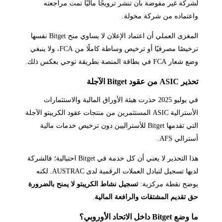
لشركة غير مفوضة بأن تنشر ترويجًا ماليًا تمت مراجعته
واعتماده من شركة مخولة.
المغزى العملي أن اعتماد الإعلان لا يساوي منح Bitget نفسها
ترخيصًا مصرفيًا أو ترخيص وساطة كاملًا من FCA، ولا ينبغي
وضع شعار FCA في بطاقة المنصة بطريقة توحي بعكس ذلك.
تحذير ASIC من عقود Bitget الآجلة
في يوليو 2025 حذرت هيئة الأوراق المالية والاستثمارات
الأسترالية ASIC المستثمرين من منتجات عقود الكريبتو الآجلة
التي تقدمها Bitget للأستراليين دون ترخيص خدمات مالية
أسترالي AFS.
هذا التحذير لا يعني أن كل خدمة في Bitget احتيالية؛ فالشركة
لديها تسجيل لتبادل العملات الرقمية لدى AUSTRAC. لكنه
يوضح نقطة مركزية:
تسجيل نشاط الكريبتو لا يمنح بالضرورة
حق تقديم المشتقات والرافعة المالية
.
ما وضع Bitget داخل الاتحاد الأوروبي؟