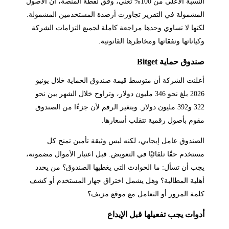
النسبة الأعلى من 100% تعني، وفق لقطة المنصة، أن الأصول
المشمولة في التقرير تجاوزت أرصدة المستخدمين المشمولة.
لكنها لا تساوي وحدها مراجعة كاملة لجميع التزامات الشركة
وكياناتها ونفقاتها ومخاطرها القانونية.
صندوق حماية Bitget
أعلنت الشركة أن متوسط قيمة صندوق الحماية خلال يونيو
2026 بلغ نحو 346 مليون دولار، وتراوح خلال الشهر بين نحو
322 و392 مليون دولار. ويتغير الرقم لأن جزءًا من الصندوق
مقوم بأصول رقمية تتقلب أسعارها.
الصندوق عامل إيجابي، لكنه ليس وثيقة تأمين تمنح كل
مستخدم حقًا تلقائيًا في التعويض. قبل اعتبار الأموال مضمونة،
يجب أن تسأل: ما الحوادث التي يغطيها الصندوق؟ من يحدد
أهلية المطالبة؟ وهل يشمل اختراق جهاز المستخدم أو كشف
كلمة المرور أو التعامل مع موقع مزيف؟
أدوات يجب تفعيلها قبل الإيداع