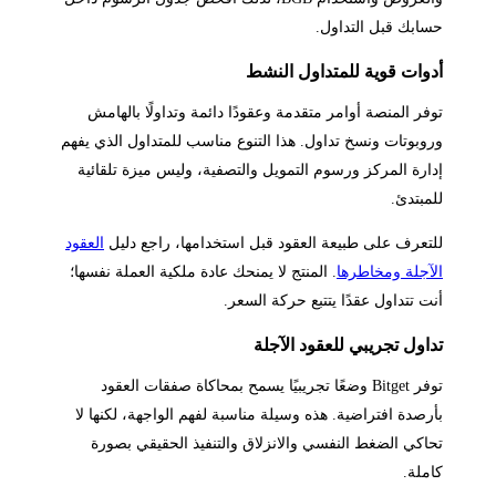
حسابك قبل التداول.
أدوات قوية للمتداول النشط
توفر المنصة أوامر متقدمة وعقودًا دائمة وتداولًا بالهامش
وروبوتات ونسخ تداول. هذا التنوع مناسب للمتداول الذي يفهم
إدارة المركز ورسوم التمويل والتصفية، وليس ميزة تلقائية
للمبتدئ.
للتعرف على طبيعة العقود قبل استخدامها، راجع دليل
العقود
الآجلة ومخاطرها
. المنتج لا يمنحك عادة ملكية العملة نفسها؛
أنت تتداول عقدًا يتتبع حركة السعر.
تداول تجريبي للعقود الآجلة
توفر Bitget وضعًا تجريبيًا يسمح بمحاكاة صفقات العقود
بأرصدة افتراضية. هذه وسيلة مناسبة لفهم الواجهة، لكنها لا
تحاكي الضغط النفسي والانزلاق والتنفيذ الحقيقي بصورة
كاملة.