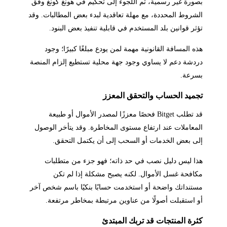
بصورة غير رسمية، ثم اللجوء إلى تحكيم في هونغ كونغ وفق
الشروط المحددة، مع مهلة تعاقدية لبدء بعض المطالبات. وقد
تؤثر قوانين بلد المستخدم في قابلية تنفيذ بعض البنود.
هذه المسافة القانونية مهمة لمن يودع مبلغًا كبيرًا؛ وجود
دردشة دعم لا يساوي وجود جهة محلية تستطيع إلزام المنصة
بسرعة.
تجميد الحساب والتحقق المعزز
قد تطلب Bitget فحصًا معززًا لمصدر الأموال أو طبيعة
المعاملات عند ارتفاع مستوى المخاطرة. وقد يتأخر الوصول
إلى بعض الخدمات أو السحب إلى أن يكتمل التحقق.
هذا ليس دليل نصب في حد ذاته؛ فهو جزء من متطلبات
مكافحة غسل الأموال. لكنه يصبح مشكلة إذا لم تكن
مستنداتك واضحة أو استخدمت حسابًا بنكيًا باسم شخص آخر
أو استقبلت أصولًا من عناوين مرتبطة بمخاطر مرتفعة.
كثرة المنتجات قد تربك المبتدئ