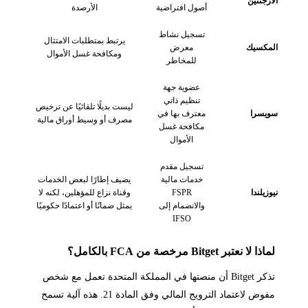
الأرجنتين
أصول افتراضية
الأرصدة
تسجيل نشاط
يرتبط بمتطلبات الامتثال
المكسيك
معرض
ومكافحة غسل الأموال
للمخاطر
عضوية جهة
تنظيم ذاتي
ليست بديلًا تلقائيًا عن ترخيص
سويسرا
معترف بها في
مصرف أو وسيط أوراق مالية
مكافحة غسل
الأموال
تسجيل مقدم
خدمات مالية
يضيف إطارًا لبعض الخدمات
نيوزيلندا
FSPR
وقناة نزاع للمؤهلين، لكنه لا
والانضمام إلى
يمثل ضمانًا أو اعتمادًا حكوميًا
IFSO
لماذا لا نعتبر Bitget مرخصة من FCA بالكامل؟
تذكر Bitget أن منصتها في المملكة المتحدة تعمل مع شخص
مفوض لاعتماد الترويج المالي وفق المادة 21. هذه آلية تسمح