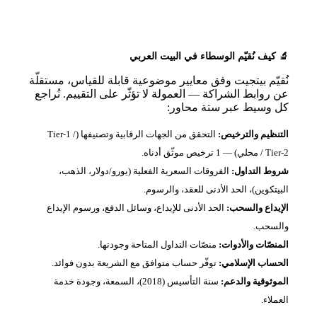
🔬 كيف نُقيّم الوسطاء في البيت العربي
نُقيّم بيتجيت وفق معايير موضوعية قابلة للقياس، مستقلّة
عن روابط الشراكة — العمولة لا تؤثّر على التقييم. نُراجع
كل وسيط عبر ستة محاور:
التنظيم والترخيص:
التحقق من الجهات الرقابية وتصنيفها (Tier‑1 /
Tier‑2 / محلي) — 1 ترخيص موثّق أدناه.
شروط التداول:
الفروقات السعرية الفعلية (يورو/دولار، الذهب،
البيتكوين)، الحد الأدنى للعقد، والرسوم.
الإيداع والسحب:
الحد الأدنى للإيداع، وسائل الدفع، ورسوم الإيداع
والسحب.
المنصّات والأدوات:
منصّات التداول المتاحة وجودتها.
الحساب الإسلامي:
توفّر حساب متوافق مع الشريعة بدون فوائد.
الموثوقية والدعم:
سنة التأسيس (2018)، السمعة، وجودة خدمة
العملاء.