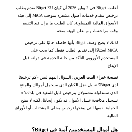
أعلنت Bitget في 2 يوليو 2026 أن كيان Bitget EU تقدم بطلب
ترخيص مقدم خدمات أصول مشفرة بموجب MiCA إلى هيئة
الأسواق المالية النمساوية. كان الطلب ما يزال قيد التقييم
وقت مراجعتنا، ولم تعلن الهيئة منحه.
لذلك لا يصح وصف Bitget بأنها حاصلة حاليًا على ترخيص
MiCA استنادًا إلى تقديم الطلب فقط. كما يجب على
المستخدم الأوروبي التأكد من حالة الخدمة في دولته قبل
الإيداع.
نصيحة خبراء البيت العربي:
السؤال المهم ليس «كم ترخيصًا
لدى Bitget؟ »، بل «هل الكيان الذي سيحمل أموالك والمنتج
الذي ستتداوله مشمولان بترخيص قابل للتنفيذ في بلدك؟ ».
تسجيل مكافحة غسل الأموال قد يكون إيجابيًا، لكنه لا يمنح
الحماية نفسها التي يمنحها ترخيص محلي للمشتقات أو الأوراق
المالية.
هل أموال المستخدمين آمنة في Bitget؟