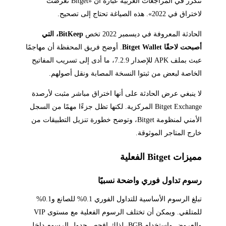
تتكرر في المراجعات العربية عبارة أن «Bitget تعرضت
لاختراق في 2022». هذه الصياغة تحتاج إلى تصحيح.
الحادثة المعروفة في ديسمبر 2022 تخص
BitKeep، التي
أصبحت لاحقًا Bitget Wallet
. أوضح فريق المحفظة أن مهاجمًا
عبث بملف APK للإصدار 7.2.9، ما أدى إلى تسريب المفاتيح
الخاصة لبعض من ثبتوا النسخة المصابة ونقل أصولهم.
لا ينبغي عرض الحادثة على أنها اختراق مباشر مثبت لأرصدة
Bitget Exchange المركزية. لكنها تظل جزءًا مهمًا من السجل
الأمني لمنظومة Bitget، وتوضح خطورة تنزيل التطبيقات من
خارج المتاجر الموثوقة.
مميزات Bitget الفعلية
رسوم تداول فوري واضحة نسبيًا
تبلغ الرسوم الأساسية للتداول الفوري 0.1% للصانع و0.1%
للمتلقي. ويمكن أن تختلف الرسوم الفعلية مع مستوى VIP
والعروض واستخدام BGB، لذلك افحص جدول الرسوم داخل