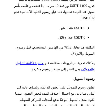
قدره 1,000 USDT ورافعة 10 مرات. إذا فتحت وأغلقت بأمر
سوق عند القيمة نفسها، فقد تبلغ رسوم التنفيذ الأساسية نحو
12 USDT:
6 USDT عند الفتح.
6 USDT عند الإغلاق.
التكلفة هنا تعادل 1.2% من الهامش المستخدم، قبل رسوم
التمويل والانزلاق.
يمكنك تجربة سيناريوهات مختلفة عبر
حاسبة تكلفة التداول
والعمولات
بدل النظر إلى نسبة الرسوم منفردة.
رسوم التمويل
تطبق رسوم التمويل على العقود الدائمة، وتُسوّى عادة كل
ثماني ساعات، مع احتمال اختلاف المدة لبعض العقود. عندما
يكون معدل التمويل موجبًا يدفع أصحاب المراكز الطويلة
لأصحاب المراكز القصيرة، والعكس عند المعدل السالب.