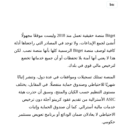
btc
Bitget منصة حقيقية تعمل منذ 2018 وليست موقعًا مجهولًا
أُنشئ لجمع الإيداعات، ولا توجد في المصادر التي راجعناها أدلة
كافية لوصف منصة Bitget الرسمية كلها بأنها منصة نصب. لكن
هذا لا يعني أنها آمنة بلا تحفظات أو أن جميع خدماتها تخضع
لترخيص مالي قوي في بلدك.
المنصة تمتلك تسجيلات وموافقات في عدة دول، وتنشر إثباتًا
شهريًا للاحتياطي وصندوق حماية منفصلًا. في المقابل، يختلف
مستوى التنظيم حسب الكيان والمنتج، وسبق أن حذرت هيئة
ASIC الأسترالية من تقديم عقود كريبتو آجلة دون ترخيص
خدمات مالية أسترالي. كما أن صندوق الحماية وإثبات
الاحتياطي لا يعادلان ضمان الودائع أو برنامج تعويض مستثمر
حكومي.