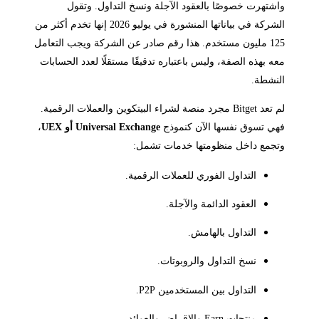
واشتهرت خصوصًا بالعقود الآجلة ونسخ التداول. وتقول
الشركة في بياناتها المنشورة في يوليو 2026 إنها تخدم أكثر من
125 مليون مستخدم. هذا رقم صادر عن الشركة ويجب التعامل
معه بهذه الصفة، وليس باعتباره تدقيقًا مستقلًا لعدد الحسابات
النشطة.
لم تعد Bitget مجرد منصة لشراء البيتكوين والعملات الرقمية.
فهي تسوق نفسها الآن كنموذج
Universal Exchange أو UEX
،
وتجمع داخل منظومتها خدمات تشمل:
التداول الفوري للعملات الرقمية.
العقود الدائمة والآجلة.
التداول بالهامش.
نسخ التداول والروبوتات.
التداول بين المستخدمين P2P.
منتجات Earn والإقراض والعوائد.