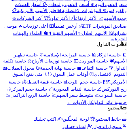
سعر الذهب اليوم
🥇 أسعار الذهب والمعادن
💱 أسعار العملات
والفوركس
📅 المؤشرات الاقتصادية
📊 فلتر الأسهم الأمريكية
📋
جميع الأسهم
📈 الأكثر ارتفاعاً
⚡ الأكثر تداولاً
🏆 أكبر الشركات
🧺
صناديق المؤشرات ETF
💰 أرخص تقييماً
💵 أعلى توزيعات
🔥 موصى
بشرائها
🕌 الأسهم الحلال
✨ الأسهم النقية
👨‍🏫 العلماء والهيئات
الشرعية
🧮
أدوات التداول
›
🕌 حاسبة الزكاة
🕌 حاسبة المرابحة الإسلامية
🧼 حاسبة تطهير
الأسهم
🕊️ حاسبة المواريث
💵 حاسبة توزيعات الأرباح
⚖️ حاسبة تكلفة
التداول
🌴 حاسبة التقاعد
💼 حاسبة نهاية الخدمة
💱 محول العملات
📅
التقويم الاقتصادي
🕐 أوقات عمل السوق
🇺🇸 متى يفتح السوق
الأمريكي؟
🧮 حاسبة حجم اللوت
📊 حاسبة قيمة النقطة
💰 حاسبة
ربح الفوركس
📐 حاسبة النقاط المحورية
📏 حاسبة حجم المركز
🌙
حاسبة السواب
📈 متوسط سعر السهم
💹 حاسبة الربح التراكمي
📉
حاسبة عائد التداول
كل الأدوات ←
🧱
المجتمع
›
🧱 حائط المجتمع
🏆 لوحة المحلّلين
✍️ اكتب تحليلك
تسجيل الدخول
إنشاء حساب