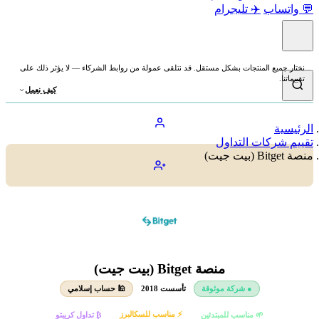
💬 واتساب
✈️ تليجرام
نختار جميع المنتجات بشكل مستقل. قد نتلقى عمولة من روابط الشركاء — لا يؤثر ذلك على
تقييماتنا.
كيف نعمل
الرئيسية
تقييم شركات التداول
منصة Bitget (بيت جيت)
منصة Bitget (بيت جيت)
● شركة موثوقة
تأسست 2018
🕌 حساب إسلامي
⚡ مناسب للسكالبرز
🌱 مناسب للمبتدئين
₿ تداول كريبتو