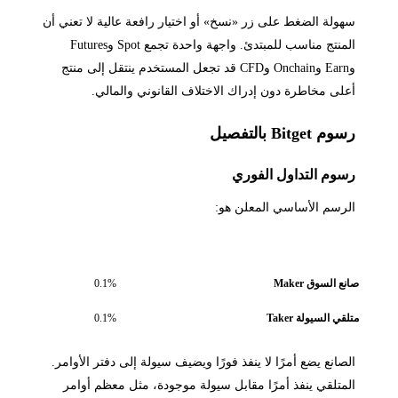
سهولة الضغط على زر «نسخ» أو اختيار رافعة عالية لا تعني أن
المنتج مناسب للمبتدئ. واجهة واحدة تجمع Spot وFutures
وEarn وOnchain وCFD قد تجعل المستخدم ينتقل إلى منتج
أعلى مخاطرة دون إدراك الاختلاف القانوني والمالي.
رسوم Bitget بالتفصيل
رسوم التداول الفوري
الرسم الأساسي المعلن هو:
نوع الأمر
الرسم الأساسي
صانع السوق Maker
0.1%
متلقي السيولة Taker
0.1%
الصانع يضع أمرًا لا ينفذ فورًا ويضيف سيولة إلى دفتر الأوامر.
المتلقي ينفذ أمرًا مقابل سيولة موجودة، مثل معظم أوامر