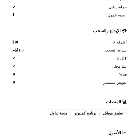
حماية سلبي
✓
1
رسوم خمول
💳 الإيداع والسحب
$10
أقل إيداع
سرعة السحب
1-3 أيام
USDT
✓
بنك محلي
✓
Wise
✗
تعويض مستثمر
✗
💻 المنصات
تطبيق موبايل
برنامج كمبيوتر
منصة تداول
📈 الأصول