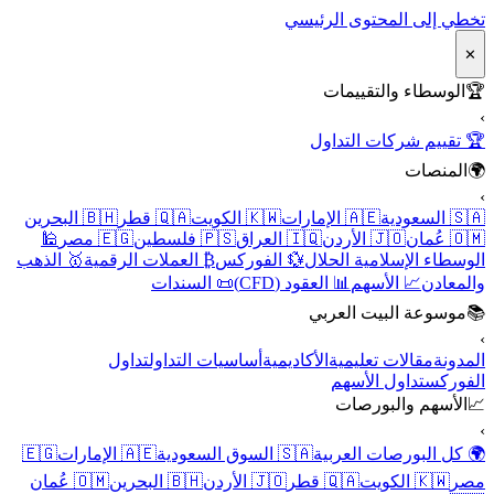
تخطي إلى المحتوى الرئيسي
✕
🏆
الوسطاء والتقييمات
›
🏆 تقييم شركات التداول
🌍
المنصات
›
🇸🇦 السعودية
🇦🇪 الإمارات
🇰🇼 الكويت
🇶🇦 قطر
🇧🇭 البحرين
🇴🇲 عُمان
🇯🇴 الأردن
🇮🇶 العراق
🇵🇸 فلسطين
🇪🇬 مصر
🕌
الوسطاء الإسلامية الحلال
💱 الفوركس
₿ العملات الرقمية
🥇 الذهب
والمعادن
📈 الأسهم
📊 العقود (CFD)
📜 السندات
📚
موسوعة البيت العربي
›
المدونة
مقالات تعليمية
الأكاديمية
أساسيات التداول
تداول
الفوركس
تداول الأسهم
📈
الأسهم والبورصات
›
🌍 كل البورصات العربية
🇸🇦 السوق السعودية
🇦🇪 الإمارات
🇪🇬
مصر
🇰🇼 الكويت
🇶🇦 قطر
🇯🇴 الأردن
🇧🇭 البحرين
🇴🇲 عُمان