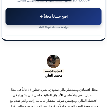
+9,000 أداة تداول • منصة سهلة وحساب تجريبي مجاني.
افتح حساباً مجاناً ←
مراجعة Capital.com كاملة
المراجع الرئيسي
محمد العلي
محلل اقتصادي ومستشار مالي سعودي، بخبرة تتجاوز 15 عاماً في مجال
التحليل الفني والأساسي للأسواق المالية. حاصل على دكتوراه في
الاقتصاد المالي، ومؤسس شركة استشارات مالية رائدة والتي نقدم مع
خبراء منصة البيت العربي حلولاً مبتكرة لدعم المستثمرين وصنّاع القرار.