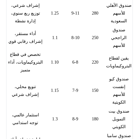
صندوق الأهلي
إشراف شرعي،
للأسهم
280
9-11
1.25
توزيع ربع سنوي،
السعودية
إدارة نشطة
صندوق
أداء مستقر،
الراجحي
250
8-10
1.1
إشراف رقابي قوي
للأسهم
تخصص في قطاع
يقين لقطاع
220
6-8
1.10
البتروكيماويات، أداء
البتروكيماويات
متميز
صندوق كيو
إنفست
تنويع محلي،
1.15
7-9
150
للأسهم
إشراف شرعي
الكويتية
صندوق بيت
استثمار عالمي،
التمويل
180
8-9
1.3
توجه استدامي
الكويتي
صندوق سامبا