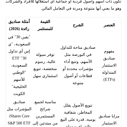
تكون ذات أسهم وأصول فردية أو جماعية أي استغلالها للأفراد والشركات
وهو ما يعني أنها متنوعة ومرنة في التعامل المالي.
تحتاج لاستشارة لمعرفة كيفية التداول في صناديق الاستثمار المتداولة؟
القيمة
أمثلة صناديق
العنصر
الشرح
للمستثمر
رائدة (2026)
"يقين 30" في
السعودية، "ي
صناديق متاحة للتداول
مفهوم
إس آي تداول
في البورصة مثل
توفر سيولة
صناديق
30" ETF
الأسهم، وتتبع أداء
عالية، رسوم
الاستثمار
السعودية،
مؤشرات محددة أو
منخفضة، تنويع
المتداولة
"الوطني
قطاعات أو أصول
استثماري سهل
(ETFs)
للأسهم
متنوعة
الخليجية"
الكويت
مناسبة لجميع
صناديق
تنويع الأصول يقلل
شرائح
المؤشرات مثل
المخاطر، شفافية
مزايا صناديق
المستثمرين
iShares Core
يومية، قدرة على البيع
الاستثمار
من مبتدئين إلى
S&P 500 ETF
والشراء بسهولة،