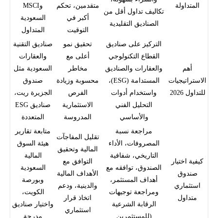
المتداولة
متقدمين، تحكم
وMSCI
تكاليف تداول أقل من
أكبر في
السعودية
الصناديق التقليدية
التوقيت
المتداول
التركيز على صناديق
تحقيق نمو
صناديق التقنية
القطاع التكنولوجي
أعلى مع
والعقارات
أهم
والعقارات والصناديق
مخاطر
السعودية مثل
الاستراتيجيات
المستدامة (ESG)،
محسوبة وزيادة
صندوق
للتداول 2026
واستخدام أدوات
الفرص
الجزيرة ريت،
التحليل الفني
الاستثمارية
صناديق ESG
والأساسي
المدروسة
المتعددة
مراجعة نسبة
متابعة تقارير
تقليل المفاجآت
المصروفات، الأداء
هيئة السوق
المالية وتحقيق
التاريخي، شفافية
المالية
كيفية اختيار
التوافق مع
الصندوق، توافقه مع
السعودية
صندوق
الأهداف المالية
أهداف المستثمر،
وبورصة
استثماري
والدينية، ودعم
ومراجعة توجيهات
الكويت،
متداول
اتخاذ قرار
الرقابة الشرعية
واختيار صناديق
استثماري
(للمستثمرين
مدرجة