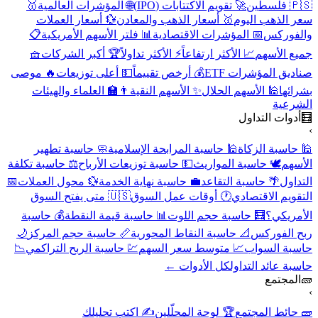
🇵🇸 فلسطين
🚀 تقويم الاكتتابات (IPO)
🌐 المؤشرات العالمية
🥇
سعر الذهب اليوم
🥇 أسعار الذهب والمعادن
💱 أسعار العملات
والفوركس
📅 المؤشرات الاقتصادية
📊 فلتر الأسهم الأمريكية
📋
جميع الأسهم
📈 الأكثر ارتفاعاً
⚡ الأكثر تداولاً
🏆 أكبر الشركات
🧺
صناديق المؤشرات ETF
💰 أرخص تقييماً
💵 أعلى توزيعات
🔥 موصى
بشرائها
🕌 الأسهم الحلال
✨ الأسهم النقية
👨‍🏫 العلماء والهيئات
الشرعية
🧮
أدوات التداول
›
🕌 حاسبة الزكاة
🕌 حاسبة المرابحة الإسلامية
🧼 حاسبة تطهير
الأسهم
🕊️ حاسبة المواريث
💵 حاسبة توزيعات الأرباح
⚖️ حاسبة تكلفة
التداول
🌴 حاسبة التقاعد
💼 حاسبة نهاية الخدمة
💱 محول العملات
📅
التقويم الاقتصادي
🕐 أوقات عمل السوق
🇺🇸 متى يفتح السوق
الأمريكي؟
🧮 حاسبة حجم اللوت
📊 حاسبة قيمة النقطة
💰 حاسبة
ربح الفوركس
📐 حاسبة النقاط المحورية
📏 حاسبة حجم المركز
🌙
حاسبة السواب
📈 متوسط سعر السهم
💹 حاسبة الربح التراكمي
📉
حاسبة عائد التداول
كل الأدوات ←
🧱
المجتمع
›
🧱 حائط المجتمع
🏆 لوحة المحلّلين
✍️ اكتب تحليلك