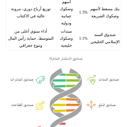
أسهم
بنك مسقط لأسهم
وصكوك
توزيع أرباح دوري، مرونة
1.3%
وصكوك الشريعة
عمانية
عالية في الاكتتاب
ودولية
سندات
أداء سنوي أعلى من
صندوق السند
1.1%
وصكوك
المتوسط، حماية رأس المال
الإسلامي الخليجي
خليجية
وتنوع جغرافي