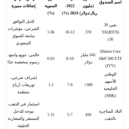
اسم الصندوق
(مليون
2022-
السنوية
إضافات مميزة
ريال/دولار)
2024 (%)
(%)
كامل التوافق
يقين 30
الشرعي، مؤشرات
1.06
10-12
370
(YAQEEN
متابعة للسوق
30)
السعودي
iShares Core
641 مليار
عالمي، تنويع واسع،
0.03
8-10
S&P 500 ETF
دولار
رسوم منخفضة جدًا
(IVV)
الوطني
إشراف شرعي،
للأسهم
300+
7-9
1.2
توزيعات أرباح
الخليجية
منتظمة
(NBK)
استثمار في الذهب،
البلاد للمتاجرة
موجه للدخل
1.15
5-7
450
بالذهب
المستقر والمضاربة
الخليفة