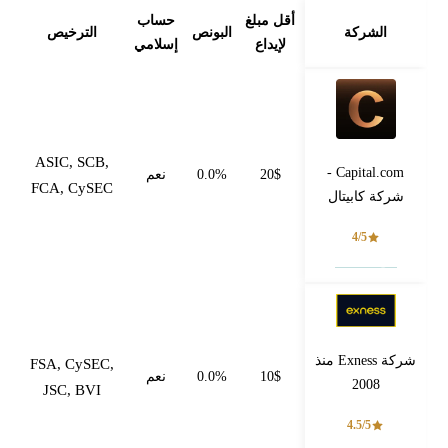
أقل مبلغ
حساب
الشركة
البونص
الترخيص
لإيداع
إسلامي
ASIC, SCB,
Capital.com -
20$
0.0%
نعم
FCA, CySEC
شركة كابيتال
4/5
فتح حساب
شركة Exness منذ
FSA, CySEC,
10$
0.0%
نعم
2008
JSC, BVI
4.5/5
فتح حساب