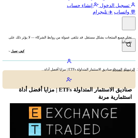
تسجيل الدخول
إنشاء حساب
💬 واتساب
✈️ تليجرام
نختار جميع المنتجات بشكل مستقل. قد نتلقى عمولة من روابط الشركاء — لا يؤثر ذلك على
تقييماتنا.
كيف نعمل
الرئيسية
المدونة
صناديق الاستثمار المتداولة ETFs | مزايا أفضل أداة...
صناديق الاستثمار المتداولة ETFs | مزايا أفضل أداة
استثمارية مرنة