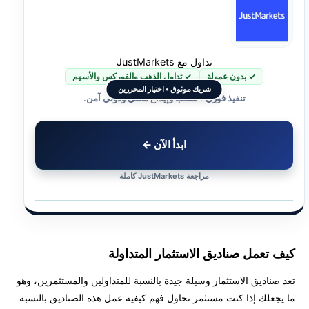
تداول مع JustMarkets
✓ بدون عمولة
✓ تداول الذهب والفوركس والأسهم
شريك موثوق • اختيار المحررين
تنفيذ فوري • سحب وإيداع محلي ودولي آمن.
ابدأ الآن ←
مراجعة JustMarkets كاملة
كيف تعمل صناديق الاستثمار المتداولة
تعد صناديق الاستثمار وسيلة جيدة بالنسبة للمتداولين والمستثمرين، وهو
ما يجعلك إذا كنت مستثمر تحاول فهم كيفية عمل هذه الصناديق بالنسبة