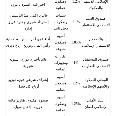
الإسلامي للأسهم
1.2%
وصكوك
احترافية، استرداد مرن
والصكوك
عمانية
سندات
عائد تراكمي منذ التأسيس،
صندوق السند
1.1%
وصكوك،
إسترداد شهري وخبرة فريق
الإسلامي للاستثمار
دخل ثابت
إدارة
أسهم
بنك صحار
أداء قوي آخر السنوات، حماية
1.05%
وصكوك
للإستثمار الإسلامي
رأس المال وتوزيع أرباح دوري
متنوعة
عقارات
صندوق المستقبل
عائد تأجيري دوري، سيولة
1%
وتجهيزات
الإسلامي للعقارات
شهرية
عمانية
أسهم
الوطني للصكوك
إشراف شرعي قوي، توزيع
1.2%
وصكوك
والأسهم الإسلامية
أرباح كل فصل
عمانية
أسهم
البنك الأهلي
صندوق مفتوح، تقارير مالية
1.25%
وصكوك
الإسلامي لعمان
دورية، إدخال سهل
عمانية