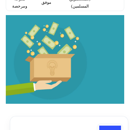
موفق
المسلمين)
ومرخصة