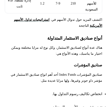
إدارة نشطة، أداء
للأسهم
210
7-9
1.2
ثابت
السعودية
اكتشف المزيد حول تدوال الأسهم في:
استراتيجيات تداول الأسهم
الأمريكية
الناجحة
أنواع صناديق الاستثمار المتداولة
هناك عدة أنواع لصناديق الاستثمار، وكل نوع له مزايا مختلفة ويمكن
اختيار ما يناسبك، وهذه الأنواع هي:
صناديق المؤشرات
صناديق المؤشرات Index Funds أحد أهم انواع صناديق الاستثمار في
مؤشر داو جونز وغيرها، ولها مزايا عديدة مثل:
انخفاض تكاليف رسوم التداول بها.