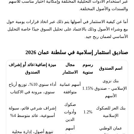
عبر استخدام الأدوات التحليلية المختلفة وإمكانية اختيار مناسب للأسهم
والسندات والأصول المختلفة.
أما عن كيفية الاستثمار في أصولها يتم ذلك عبر اتخاذ قرارات يومية حول
بيع وشراء الأصول وذلك بالاعتماد على تحليل السوق جيدًا خاصة التحليل
الأساسي لضمان ربح جيد.
صناديق استثمار إسلامية في سلطنة عمان 2026
رسوم
مجال
ميزة إضافية/عائد أو إشراف
اسم الصندوق
سنوية
الاستثمار
الصندوق
بنك نزوى
أسهم عمانية
أداء سنوي 10%، توزيع أرباح
الإسلامي – صندوق
1.15%
متوافقة
سنوي، مرونة في الاكتتاب
الأسهم
صكوك
بنك العز للصكوك
إشراف شرعي قائم، سيولة
1.2%
وأدوات
الإسلامية
أسبوعية، عائد متوسط 4%
الدين
عمان الوطني
أسهم
تنويع أصول، إدارة محلية